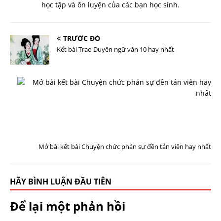
học tập và ôn luyện của các bạn học sinh.
TRƯỚC ĐÓ
Kết bài Trao Duyên ngữ văn 10 hay nhất
T
I
Ế
P
T
H
E
O
Mở bài kết bài Chuyện chức phán sự đền tản viên hay nhất
HÃY BÌNH LUẬN ĐẦU TIÊN
Để lại một phản hồi