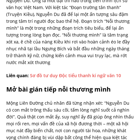
Nguyễn Du. Ông là môt đại thi hào trong tiến trình lịch sử
văn học Việt Nam. Với kiệt tác “Đoạn trường tân thanh”
(Truyện Kiều), Nguyễn Du đã để lại một ấn tượng sâu đậm
trong tâm trí người đọc bao thế hệ. Đoạn trích “Nỗi thương
mình” là một trong những đoạn trích tiêu biểu, để lại ấn
tượng trong lòng bạn đọc. “Nỗi thương mình” là tâm trạng
xót xa, ê chề của nàng Kiều khi rơi vào hoàn cảnh éo le đầy
nhục nhã tại lầu Ngưng Bích và bắt đầu những ngày tháng
trở thành kỹ nữ, chứng kiến cảnh mua vui trụy lạc, mà rớt
nước mắt xót thương
Liên quan:
Sơ đồ tư duy Độc tiểu thanh kí ngữ văn 10
Mở bài gián tiếp nỗi thương mình
Mộng Liên Đường chủ nhân đã từng nhận xét: “Nguyễn Du
có con mắt trông thấu sáu cõi, tấm lòng nghĩ suốt cả nghìn
đời”. Quả thật con mắt ấy, suy nghĩ ấy đã giúp ông nhìn thấu
mọi rối ren, mọi vấn đề của xã hội đương thời – một xã hội
mục nát đầy biến chất, nơi con người tài hoa, những khát
vọng chính đáng bị vùi dập bất công thể hiện qua kiệt tác