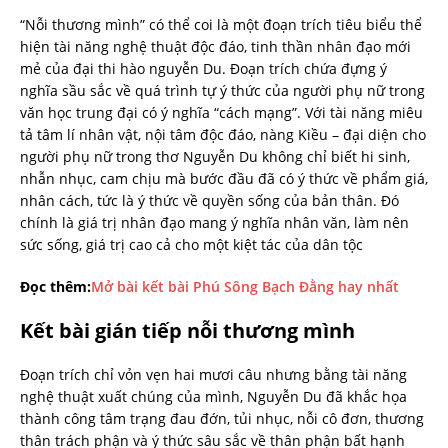
“Nỗi thương mình” có thể coi là một đoạn trích tiêu biểu thể
hiện tài năng nghệ thuật độc đáo, tinh thần nhân đạo mới
mẻ của đại thi hào nguyễn Du. Đoạn trích chứa đựng ý
nghĩa sầu sắc về quá trình tự ý thức của người phụ nữ trong
văn học trung đại có ý nghĩa “cách mạng”. Với tài năng miêu
tả tâm lí nhân vật, nội tâm độc đáo, nàng Kiều – đại diện cho
người phụ nữ trong thơ Nguyễn Du không chỉ biết hi sinh,
nhẫn nhục, cam chịu mà bước đầu đã có ý thức về phẩm giá,
nhân cách, tức là ý thức về quyền sống của bản thân. Đó
chính là giá trị nhân đạo mang ý nghĩa nhân văn, làm nên
sức sống, giá trị cao cả cho một kiệt tác của dân tộc
Đọc thêm:
Mở bài kết bài Phú Sông Bạch Đằng hay nhất
Kết bài gián tiếp nỗi thương mình
Đoạn trích chỉ vỏn vẹn hai mươi câu nhưng bằng tài năng
nghệ thuật xuất chúng của mình, Nguyễn Du đã khắc họa
thành công tâm trạng đau đớn, tủi nhục, nỗi cô đơn, thương
thân trách phận và ý thức sâu sắc về thân phận bất hạnh