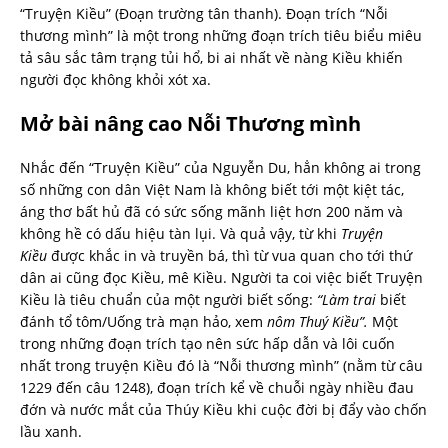
“Truyện Kiều” (Đoạn trường tân thanh). Đoạn trích “Nỗi
thương mình” là một trong những đoạn trích tiêu biểu miêu
tả sâu sắc tâm trạng tủi hổ, bi ai nhất về nàng Kiều khiến
người đọc không khỏi xót xa.
Mở bài nâng cao Nỗi Thương mình
Nhắc đến “Truyện Kiều” của Nguyễn Du, hẳn không ai trong
số những con dân Việt Nam là không biết tới một kiệt tác,
áng thơ bất hủ đã có sức sống mãnh liệt hơn 200 năm và
không hề có dấu hiệu tàn lụi. Và quả vậy, từ khi
Truyện
Kiều
được khắc in và truyền bá, thì từ vua quan cho tới thứ
dân ai cũng đọc Kiều, mê Kiều. Người ta coi việc biết Truyện
Kiều là tiêu chuẩn của một người biết sống:
“Làm trai
biết
đánh tổ tôm/Uống trà mạn hảo, xem
nôm Thuý Kiều”.
Một
trong những đoạn trích tạo nên sức hấp dẫn và lôi cuốn
nhất trong truyện Kiều đó là “Nỗi thương mình” (nằm từ câu
1229 đến câu 1248), đoạn trích kể về chuỗi ngày nhiều đau
đớn và nước mắt của Thúy Kiều khi cuộc đời bị đẩy vào chốn
lầu xanh.