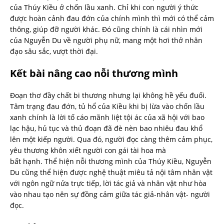
của Thúy Kiều ở chốn lầu xanh. Chỉ khi con người ý thức
được hoàn cảnh đau đớn của chính mình thì mới có thể cảm
thông, giúp đỡ người khác. Đó cũng chính là cái nhìn mới
của Nguyễn Du về người phụ nữ, mang một hơi thở nhân
đạo sâu sắc, vượt thời đại.
Kết bài nâng cao nỗi thương mình
Đoạn thơ đầy chất bi thương nhưng lại không hề yếu đuối.
Tâm trạng đau đớn, tủ hổ của Kiều khi bị lừa vào chốn lầu
xanh chính là lời tố cáo mãnh liệt tội ác của xã hội với bao
lạc hậu, hủ tục và thủ đoạn đã đè nèn bao nhiêu đau khổ
lên một kiếp người. Qua đó, người đọc càng thêm cảm phục,
yêu thương khôn xiết người con gái tài hoa mà
bất hạnh. Thể hiện nỗi thương mình của Thúy Kiều, Nguyễn
Du cũng thể hiện được nghệ thuật miêu tả nội tâm nhân vật
với ngôn ngữ nửa trực tiếp, lời tác giả và nhân vật như hòa
vào nhau tạo nên sự đồng cảm giữa tác giả-nhân vật- người
đọc.