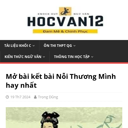
TÀI LIỆU KHỐI C
ÔN THI THPT QG
KIẾN THỨC NGỮ VĂN
THÔNG TIN HỌC TẬP
Mở bài kết bài Nỗi Thương Mình
hay nhất
19 Th7 2024
Trọng Dũng