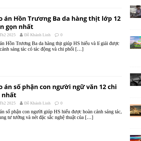
o án Hồn Trương Ba da hàng thịt lớp 12
n gọn nhất
Th2 2025
Đỗ Khánh Linh
0
án Hồn Trương Ba da hàng thịt giúp HS hiểu và lí giải được
cảnh sáng tác có tác động và chi phối
[…]
o án số phận con người ngữ văn 12 chi
t nhất
Th2 2025
Đỗ Khánh Linh
0
án số phận con người giúp HS hiểu được hoàn cảnh sáng tác,
ung tư tưởng và nét đặc sắc nghệ thuật của
[…]