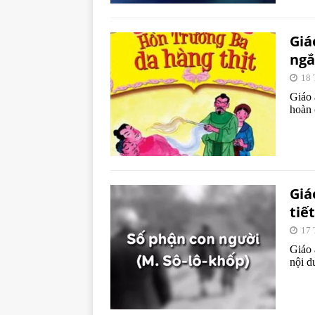
Giá
ngắ
18 
Giáo 
hoàn 
Giá
tiế
17 
Giáo 
nội d