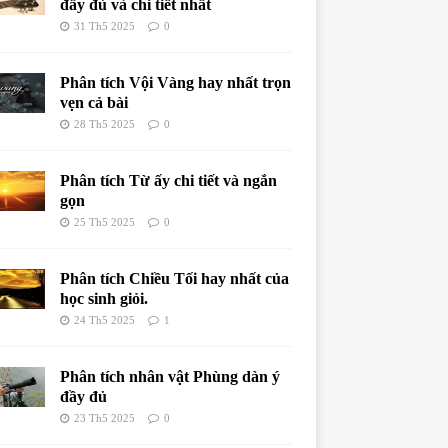
đầy đủ và chi tiết nhất
31 Th5 2025
0
Phân tích Vội Vàng hay nhất trọn
vẹn cả bài
28 Th5 2025
0
Phân tích Từ ấy chi tiết và ngắn
gọn
25 Th5 2025
0
Phân tích Chiều Tối hay nhất của
học sinh giỏi.
24 Th5 2025
1
Phân tích nhân vật Phùng dàn ý
đầy đủ
23 Th5 2025
0