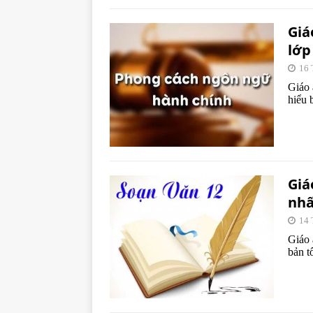
Giá
lớp
16 
Giáo 
hiểu 
Giá
nhấ
14 
Giáo 
bản t