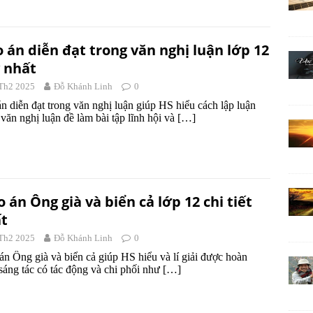
o án diễn đạt trong văn nghị luận lớp 12
 nhất
Th2 2025
Đỗ Khánh Linh
0
án diễn đạt trong văn nghị luận giúp HS hiểu cách lập luận
 văn nghị luận đề làm bài tập lĩnh hội và
[…]
o án Ông già và biển cả lớp 12 chi tiết
t
Th2 2025
Đỗ Khánh Linh
0
án Ông già và biển cả giúp HS hiểu và lí giải được hoàn
sáng tác có tác động và chi phối như
[…]