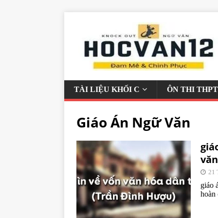
TÀI LIỆU KHỐI C
ÔN THI THPT
Giáo Án Ngữ Văn
giá
văn
21 
giáo 
hoàn 