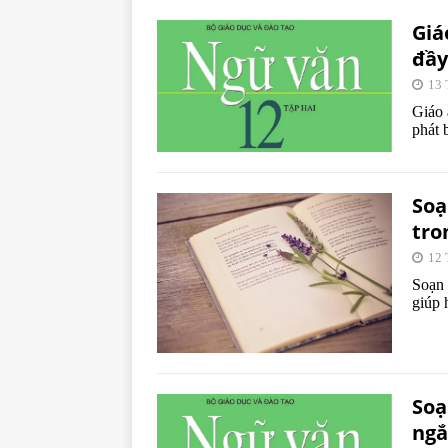
Giá
đầy
13 
Giáo 
phát 
Soạ
tro
12 
Soạn 
giúp 
Soạ
ngắ