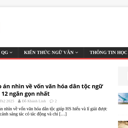
 QG
KIẾN THỨC NGỮ VĂN
THÔNG TIN HỌC
o án nhìn về vốn văn hóa dân tộc ngữ
 12 ngắn gọn nhất
Th2 2025
Đỗ Khánh Linh
2
án nhìn về vốn văn hóa dân tộc giúp HS hiểu và lí giải được
cảnh sáng tác có tác động và chi
[…]