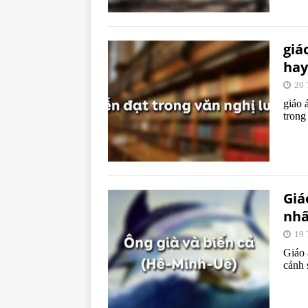
giá
hay
20 
giáo 
trong
Giá
nhấ
19 
Giáo 
cảnh 