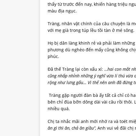
thấy từ trước đến nay, khiến hàng triệu ng
màu địa ngục.
Tràng, nhân vật chính của câu chuyện là m
với mẹ già trong túp lều tồi tàn ở mé sông.
Họ bị dân làng khinh rẻ và phải làm những 
phương dù nghèo đến mấy cũng không chịu 
phúc.
Đã thế Tràng lại còn xấu xí: …
hai con mắt n
cũng nhấp nhỉnh những ý nghĩ vừa lí thú vừa 
rộng như lưng gấu… Vì thế nên anh đã đứng t
Tràng gặp người đàn bà ấy tất cả chỉ có hai
bên chỉ đùa bỡn dông dài vài câu rồi thôi. 
nhiều quá.
Chị ta nhắc mãi anh mới nhớ ra và toét miệng
ăn gì thì ăn, chả ăn giầu”,
Anh vui vẻ đãi chị