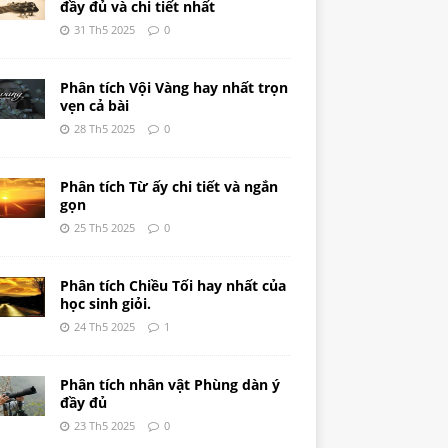
đầy đủ và chi tiết nhất
31 Th5 2025
0
Phân tích Vội Vàng hay nhất trọn
vẹn cả bài
28 Th5 2025
0
Phân tích Từ ấy chi tiết và ngắn
gọn
25 Th5 2025
0
Phân tích Chiều Tối hay nhất của
học sinh giỏi.
24 Th5 2025
1
Phân tích nhân vật Phùng dàn ý
đầy đủ
23 Th5 2025
0