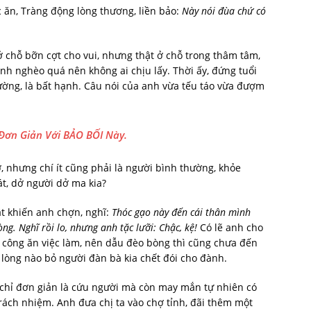
 ăn, Tràng động lòng thương, liền bảo:
Này nói đùa chứ có
 chỗ bỡn cợt cho vui, nhưng thật ở chỗ trong thâm tâm,
nh nghèo quá nên không ai chịu lấy. Thời ấy, đứng tuổi
ờng, là bất hạnh. Câu nói của anh vừa tếu táo vừa đượm
 Đơn Giản Với BẢO BỐI Này
.
, nhưng chí ít cũng phải là người bình thường, khỏe
át, dở người dở ma kia?
ật khiến anh chợn, nghĩ:
Thóc gạo này đến cái thân mình
ng. Nghĩ rồi lo, nhưng anh tặc lưỡi: Chậc, kệ!
Có lẽ anh cho
 công ăn việc làm, nên dẫu đèo bòng thì cũng chưa đến
ỡ lòng nào bỏ người đàn bà kia chết đói cho đành.
hỉ đơn giản là cứu người mà còn may mắn tự nhiên có
rách nhiệm. Anh đưa chị ta vào chợ tỉnh, đãi thêm một