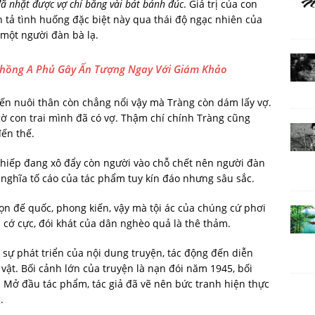
đã nhặt được vợ chỉ bằng vài bát bánh đúc
. Giá trị của con
ễn tả tình huống đặc biệt này qua thái độ ngạc nhiên của
một người đàn bà lạ.
Chồng A Phủ Gây Ấn Tượng Ngay Với Giám Khảo
đến nuôi thân còn chẳng nổi vậy mà Tràng còn dám lấy vợ.
ờ con trai mình đã có vợ. Thậm chí chính Tràng cũng
đến thế.
hiếp đang xô đẩy còn người vào chỗ chết nên người đàn
 nghĩa tố cáo của tác phẩm tuy kín đáo nhưng sâu sắc.
bọn đế quốc, phong kiến, vậy mà tội ác của chúng cứ phơi
 cớ cực, đói khát của dân nghèo quả là thê thảm.
 sự phát triển của nội dung truyện, tác động đến diễn
ật. Bối cảnh lớn của truyện là nạn đói năm 1945, bối
. Mở đầu tác phẩm, tác giả đã vẽ nên bức tranh hiện thực
.