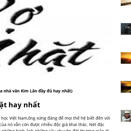
ủa nhà văn Kim Lân đầy đủ hay nhất)
ặt hay nhất
 học Việt Nam,ông xứng đáng để mọi thế hệ biết đến với
 của nó vẫn còn được nhiều độc giả khai thác. Nét đặc
về những hình ảnh những câu chuyện đời thương giản dị