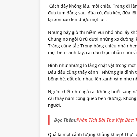
Cách đây không lâu, mỗi chiều Tràng đi làm
đứa túm đằng sau, đứa cù, đứa kéo, đứa lôi
lại xôn xao lên được một lúc.
Nhưng bây giờ thì niềm vui nhỏ nhoi ấy k
Chúng nó ngồi ủ rũ dưới những xó đường, 
Tràng cũng tắt: Trong bóng chiều nhá nhem
một bên cánh tay, cái đầu trọc nhẵn chúi về
Hình như những lo lắng chật vật trong một
Đâu đâu cũng thấy cảnh : Những gia đình t
bồng bế, dắt díu nhau lên xanh xám như 
Người chết như ngả rạ. Không buổi sáng nà
cái thây nằm còng queo bên đường. Không k
người.
Đọc Thêm:
Phân Tích Bài Thơ Việt Bắc:
Quả là một cảnh tượng khủng khiếp! Thực d