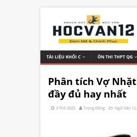
TÀI LIỆU KHỐI C
ÔN THI THPT QG
Phân tích Vợ Nhặt
đầy đủ hay nhất
3 Th5 2025
Trọng Dũng
Ngữ Văn 12