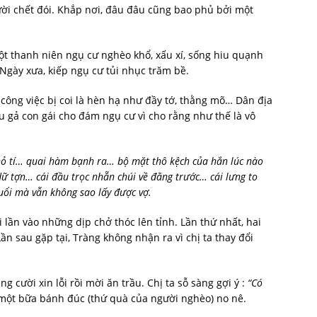
ười chết đói. Khắp nơi, đâu đâu cũng bao phủ bởi một
ột thanh niên ngụ cư nghèo khổ, xấu xí, sống hiu quạnh
 Ngày xưa, kiếp ngụ cư tủi nhục trăm bề.
công việc bị coi là hèn hạ như đầy tớ, thằng mõ… Dân địa
gả con gái cho đám ngụ cư vì cho rằng như thế là vô
hỏ tí… quai hàm bạnh ra… bộ mặt thô kệch của hắn lúc nào
dữ tợn… cái đầu trọc nhẵn chúi về đằng trước… cái lưng to
uổi mà vẫn không sao lấy được vợ.
 lần vào những dịp chở thóc lên tỉnh. Lần thứ nhất, hai
Lần sau gặp tại, Tràng không nhận ra vì chị ta thay đổi
 cười xin lỗi rồi mời ăn trầu. Chị ta sỗ sàng gợi ý :
“Có
 một bữa bánh đúc (thứ quà của người nghèo) no nê.