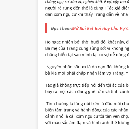
chàng ngụ cư xấu xí, nghèo khổ, ế vợ, vậy mà 
người rẻ rúng đến thế là cùng ! Tác giả di
dân xóm ngụ cư khi thấy Tràng dẫn về nhà 
Đọc Thêm:
Mở Bài Kết Bài Hay Cho Vợ 
Họ ngạc nhiên bởi thời buổi đói khát này, 
Bà mẹ của Tràng cũng sửng sốt vì không ng
chẳng hiểu tại sao mình lại có vợ dễ dàng 
Nguyên nhân sâu xa là do nạn đói khủng k
bà kia mới phải chấp nhận làm vợ Tràng. Ý
Tác giả không trực tiếp nói đến tội ác của 
bày ra một cách đáng ghê tởm và tình cảnh
Tình huống lạ lùng nói trên là đầu mối cho
biến tâm trạng và hành động của các nhân v
cảnh nhỏ là cái xóm ngụ cư tồi tàn ven chợ
với màu sắc ảm đạm và hình ảnh thê lương