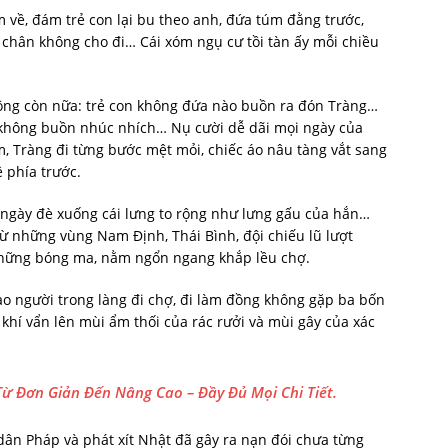
 về, đám trẻ con lại bu theo anh, đứa túm đằng trước,
 chân không cho đi… Cái xóm ngụ cư tồi tàn ấy mỗi chiều
hông còn nữa: trẻ con không đứa nào buồn ra đón Tràng…
không buồn nhúc nhích… Nụ cười dễ dãi mọi ngày của
, Tràng đi từng bước mệt mỏi, chiếc áo nâu tàng vắt sang
 phía trước.
 ngày đè xuống cái lưng to rộng như lưng gấu của hắn…
ừ những vùng Nam Định, Thái Bình, đội chiếu lũ lượt
những bóng ma, nằm ngổn ngang khắp lều chợ.
o người trong làng đi chợ, đi làm đồng không gặp ba bốn
hí vẩn lên mùi ẩm thối của rác rưởi và mùi gây của xác
 Từ Đơn Giản Đến Nâng Cao – Đầy Đủ Mọi Chi Tiết.
ân Pháp và phát xít Nhật đã gây ra nạn đói chưa từng