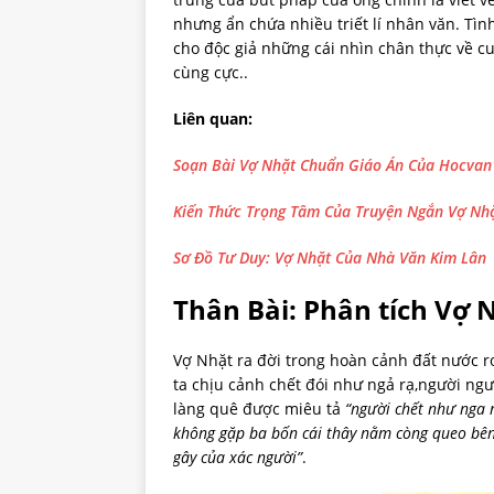
nhưng ẩn chứa nhiều triết lí nhân văn. Tì
cho độc giả những cái nhìn chân thực về cuộ
cùng cực..
Liên quan:
Soạn Bài Vợ Nhặt Chuẩn Giáo Án Của Hocvan
Kiến Thức Trọng Tâm Của Truyện Ngắn Vợ Nhặ
Sơ Đồ Tư Duy: Vợ Nhặt Của Nhà Văn Kim Lân
Thân Bài: Phân tích Vợ 
Vợ Nhặt ra đời trong hoàn cảnh đất nước rơ
ta chịu cảnh chết đói như ngả rạ,người ng
làng quê được miêu tả
“người chết như nga 
không gặp ba bốn cái thây nằm còng queo bên
gây của xác người”
.