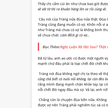
Thấy chị cắm cúi ăn như chưa bao giờ được
về với tớ thì ra khuân hàng lên xe rồi cùng về
.
Câu nói của Tràng nửa đùa nửa thật. Đùa ở
Tràng cũng đang muốn có vợ. Khốn nỗi vì a
như Tràng mà chưa có vợ là không bình thư
vẻ chua chát:
Làm đếch gì có vợ…
Đọc Thêm:
Nghị Luận Xã Hội Sao? Thật
Đã từ lâu, anh ao ước có được một người vợ
mạnh chứ đâu phải là loại chết đói chết kh
Tràng nói đùa không ngờ chị ta theo về th
cũng chả biết có nuôi nổi không, lại còn đèo bò
rằng mình đang mạnh chân khỏe tay, lại có
nỗi chết đói ngay đâu mà sợ. Vả lại, anh n
Chẳng còn là chuyện đùa bỡn nữa. Không c
được vợ nên Tràng phải nghiêm túc và có t