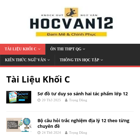
TÀI LIỆU KHỐI C
ÔN THI THPT QG
KIẾN THỨC NGỮ VĂN
THÔNG TIN HỌC TẬP
Tài Liệu Khối C
Sơ đồ tư duy so sánh hai tác phẩm lớp 12
20 Th3 2025
Trọng Dũng
Bộ câu hỏi trắc nghiệm địa lý 12 theo từng
chuyên đề
24 Th6 2024
Trọng Dũng