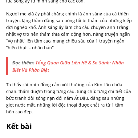
lửa sống ấy từ mình sang cho các con.
Người mẹ già ấy phải chăng chính là ánh sáng của cả thiên
truyện, lặng thầm đằng sau bóng tối bi thảm của những kiếp
đời nghèo khổ. Ánh sáng ấy làm cho câu chuyện anh Tràng
nhặt vợ trở nên thấm thía cảm động hơn, nâng truyện ngắn
“Vợ nhặt” lên tầm cao, mang chiều sâu của 1 truyện ngắn
“hiện thực – nhân bản”.
Đọc thêm:
Tổng Quan Giữa Liên Hệ & So Sánh: Nhận
Biết Và Phân Biệt
Ta thấy cái nhìn đồng cảm xót thương của Kim Lân chứa
chan, thấm đượm trong từng câu, từng chữ, từng chi tiết của
bức tranh đời sống nạn đói năm Ất Dậu, đằng sau những
giọt nước mắt, những lời độc thoại được chắt ra từ 1 tâm
hồn cao đẹp.
Kết bài