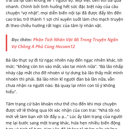
trai bà lại dẫn không về 1 người vợ. Mọi việc đến với bà quá
nhanh. Chính bởi tình huống hết sức đặc biệt này của câu
chuyện “vợ nhặt”, mọi diễn biến nội tại đã được đẩy lên đến
cao trào, trở thành 1 sợi chỉ xuyên suốt làm cho mạch truyện
đi theo chiều hướng rất logic của tâm lý nhân vật.
Đọc thêm:
Phân Tích Nhân Vật Mị Trong Truyện Ngắn
Vợ Chồng A Phủ Cùng Hocvan12
Bà lão thực sự đi từ ngạc nhiên này đến ngạc nhiên khác, tới
mức: “không còn tin vào mắt, vào tai mình nữa”. “Bà lão nhấp
nháy cặp mắt cho đỡ nhoèn vì tự dưng bà lão thấy mắt mình
nhoèn thì phải. Bà lão nhìn kĩ người đàn bà lần nữa, vẫn
chưa nhận ra người nào. Bà quay lại nhìn con tỏ ý không
hiểu”.
Tâm trạng cứ băn khoăn như thế cho đến khi mọi chuyện
được vỡ lẽ thông qua lời xác nhận của con trai: “Nhà tôi nó
mới về làm bạn với tôi đấy u ạ…” Lúc ấy tâm trạng của người
mẹ lại bước sang một trang khác, hứa hẹn nhiều biến động