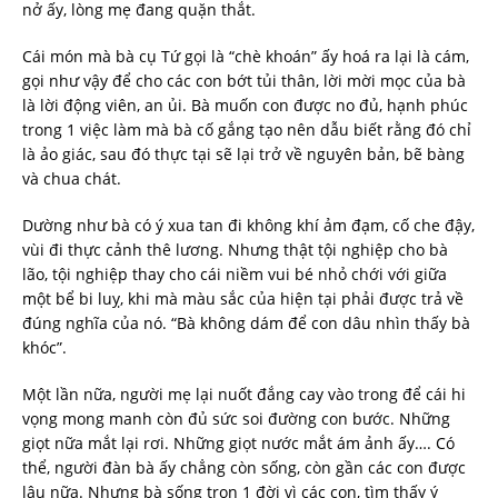
nở ấy, lòng mẹ đang quặn thắt.
Cái món mà bà cụ Tứ gọi là “chè khoán” ấy hoá ra lại là cám,
gọi như vậy để cho các con bớt tủi thân, lời mời mọc của bà
là lời động viên, an ủi. Bà muốn con được no đủ, hạnh phúc
trong 1 việc làm mà bà cố gắng tạo nên dẫu biết rằng đó chỉ
là ảo giác, sau đó thực tại sẽ lại trở về nguyên bản, bẽ bàng
và chua chát.
Dường như bà có ý xua tan đi không khí ảm đạm, cố che đậy,
vùi đi thực cảnh thê lương. Nhưng thật tội nghiệp cho bà
lão, tội nghiệp thay cho cái niềm vui bé nhỏ chới với giữa
một bể bi luỵ, khi mà màu sắc của hiện tại phải được trả về
đúng nghĩa của nó. “Bà không dám để con dâu nhìn thấy bà
khóc”.
Một lần nữa, người mẹ lại nuốt đắng cay vào trong để cái hi
vọng mong manh còn đủ sức soi đường con bước. Những
giọt nữa mắt lại rơi. Những giọt nước mắt ám ảnh ấy…. Có
thể, người đàn bà ấy chẳng còn sống, còn gần các con được
lâu nữa. Nhưng bà sống trọn 1 đời vì các con, tìm thấy ý