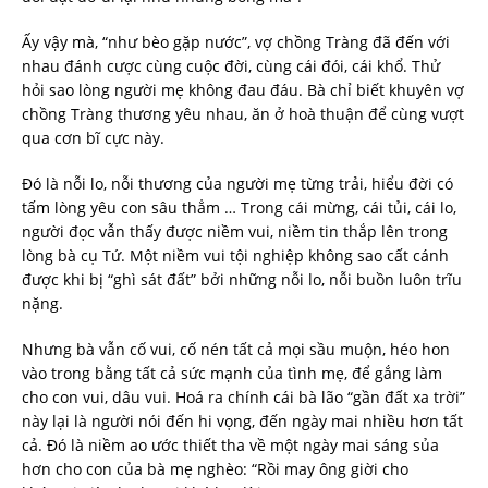
Ấy vậy mà, “như bèo gặp nước”, vợ chồng Tràng đã đến với
nhau đánh cược cùng cuộc đời, cùng cái đói, cái khổ. Thử
hỏi sao lòng người mẹ không đau đáu. Bà chỉ biết khuyên vợ
chồng Tràng thương yêu nhau, ăn ở hoà thuận để cùng vượt
qua cơn bĩ cực này.
Đó là nỗi lo, nỗi thương của người mẹ từng trải, hiểu đời có
tấm lòng yêu con sâu thẳm … Trong cái mừng, cái tủi, cái lo,
người đọc vẫn thấy được niềm vui, niềm tin thắp lên trong
lòng bà cụ Tứ. Một niềm vui tội nghiệp không sao cất cánh
được khi bị “ghì sát đất” bởi những nỗi lo, nỗi buồn luôn trĩu
nặng.
Nhưng bà vẫn cố vui, cố nén tất cả mọi sầu muộn, héo hon
vào trong bằng tất cả sức mạnh của tình mẹ, để gắng làm
cho con vui, dâu vui. Hoá ra chính cái bà lão “gần đất xa trời”
này lại là người nói đến hi vọng, đến ngày mai nhiều hơn tất
cả. Đó là niềm ao ước thiết tha về một ngày mai sáng sủa
hơn cho con của bà mẹ nghèo: “Rồi may ông giời cho