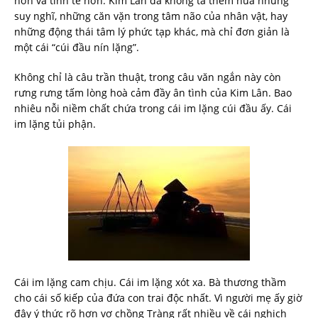
hơn và tinh tế hơn. Kim Lân đã không tả thêm nữa những
suy nghĩ, những căn vặn trong tâm não của nhân vật, hay
những động thái tâm lý phức tạp khác, mà chỉ đơn giản là
một cái “cúi đầu nín lặng”.
Không chỉ là câu trần thuật, trong câu văn ngắn này còn
rưng rưng tấm lòng hoà cảm đầy ân tình của Kim Lân. Bao
nhiêu nỗi niềm chất chứa trong cái im lặng cúi đầu ấy. Cái
im lặng tủi phận.
Cái im lặng cam chịu. Cái im lặng xót xa. Bà thương thầm
cho cái số kiếp của đứa con trai độc nhất. Vì người mẹ ấy giờ
đây ý thức rõ hơn vợ chồng Tràng rất nhiều về cái nghịch