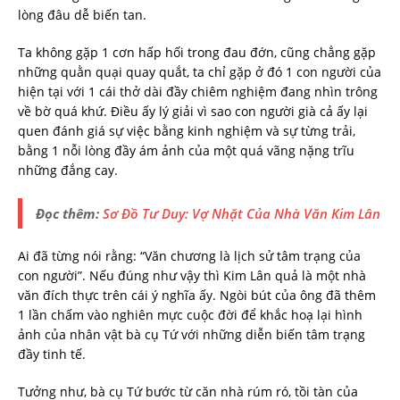
lòng đâu dễ biến tan.
Ta không gặp 1 cơn hấp hối trong đau đớn, cũng chẳng gặp
những quằn quại quay quắt, ta chỉ gặp ở đó 1 con người của
hiện tại với 1 cái thở dài đầy chiêm nghiệm đang nhìn trông
về bờ quá khứ. Điều ấy lý giải vì sao con người già cả ấy lại
quen đánh giá sự việc bằng kinh nghiệm và sự từng trải,
bằng 1 nỗi lòng đầy ám ảnh của một quá vãng nặng trĩu
những đắng cay.
Đọc thêm:
Sơ Đồ Tư Duy: Vợ Nhặt Của Nhà Văn Kim Lân
Ai đã từng nói rằng: “Văn chương là lịch sử tâm trạng của
con người”. Nếu đúng như vậy thì Kim Lân quả là một nhà
văn đích thực trên cái ý nghĩa ấy. Ngòi bút của ông đã thêm
1 lần chấm vào nghiên mực cuộc đời để khắc hoạ lại hình
ảnh của nhân vật bà cụ Tứ với những diễn biến tâm trạng
đầy tinh tế.
Tưởng như, bà cụ Tứ bước từ căn nhà rúm ró, tồi tàn của