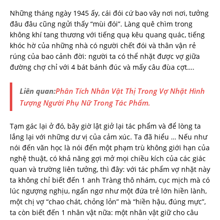
Những tháng ngày 1945 ấy, cái đói cứ bao vây nơi nơi, tưởng
đâu đâu cũng ngửi thấy “mùi đói”. Làng quê chìm trong
không khí tang thương với tiếng quạ kêu quang quác, tiếng
khóc hờ của những nhà có người chết đói và thân vận rẻ
rúng của bao cảnh đời: người ta có thể nhặt được vợ giữa
đường chợ chỉ với 4 bát bánh đúc và mấy câu đùa cợt….
Liên quan:
Phân Tích Nhân Vật Thị Trong Vợ Nhặt Hình
Tượng Người Phụ Nữ Trong Tác Phẩm.
Tạm gác lại ở đó, bây giờ lật giở lại tác phẩm và để lòng ta
lắng lại với những dư vị của cảm xúc. Ta đã hiểu … Nếu như
nói đến văn học là nói đến một phạm trù không giới hạn của
nghệ thuật, có khả năng gợi mở mọi chiều kích của các giác
quan và trường liên tưởng, thì đây: với tác phẩm vợ nhặt này
ta không chỉ biết đến 1 anh Tràng thô nhám, cục mịch mà có
lúc ngượng nghịu, ngẩn ngơ như một đứa trẻ lớn hiền lành,
một chị vợ “chao chát, chỏng lỏn” mà “hiền hậu, đúng mực”,
ta còn biết đến 1 nhân vật nữa: một nhân vật giữ cho câu