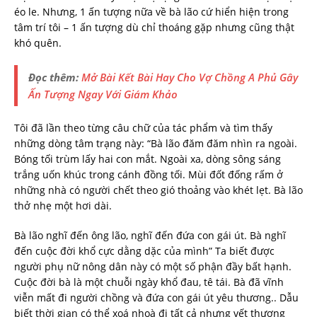
éo le. Nhưng, 1 ấn tượng nữa về bà lão cứ hiển hiện trong
tâm trí tôi – 1 ấn tượng dù chỉ thoáng gặp nhưng cũng thật
khó quên.
Đọc thêm:
Mở Bài Kết Bài Hay Cho Vợ Chồng A Phủ Gây
Ấn Tượng Ngay Với Giám Khảo
Tôi đã lần theo từng câu chữ của tác phẩm và tìm thấy
những dòng tâm trạng này: “Bà lão đăm đăm nhìn ra ngoài.
Bóng tối trùm lấy hai con mắt. Ngoài xa, dòng sông sáng
trắng uốn khúc trong cánh đồng tối. Mùi đốt đống rấm ở
những nhà có người chết theo gió thoảng vào khét lẹt. Bà lão
thở nhẹ một hơi dài.
Bà lão nghĩ đến ông lão, nghĩ đến đứa con gái út. Bà nghĩ
đến cuộc đời khổ cực dằng dặc của mình” Ta biết được
người phụ nữ nông dân này có một số phận đầy bất hạnh.
Cuộc đời bà là một chuỗi ngày khổ đau, tê tái. Bà đã vĩnh
viễn mất đi người chồng và đứa con gái út yêu thương.. Dẫu
biết thời gian có thể xoá nhoà đi tất cả nhưng vết thương