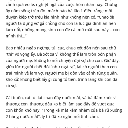
cảnh quá éo le, nghiệt ngã của cuộc hôn nhân này. Chừng
ấy năm sống trên đời mách bảo bà lão 1 điều rằng: mối
duyên kiếp trớ trêu kia hình như không nên có. “Chao ôi!
người ta dựng vơ gả chồng cho con là lúc gia đình ăn nên
làm nổi, những mong sinh con đẻ cái mở mặt sau này – còn
mình thì…”
Bao nhiêu ngập ngừng, tủi cực, chua xót dồn nén sau chữ
“thì” vô vọng ấy. Bà xót xa vì không thể làm tròn bổn phận
của người mẹ: không lo nổi chuyện đại sự cho con. Giờ đây,
giữa lúc người chết đói “như ngả rạ”, lại có người theo con
trai mình về làm vợ. Người mẹ bị dồn vào cảnh túng quẫn,
khó xử, không biết lấy gì cúng tổ tiên, trình làng khi con đã
có vợ.
Cái buồn, cái tủi lại chan đầy nước mắt, và bà đâm khóc vì
thương con, thương dâu ko biết làm sao đây để vượt qua
cơn khốn khó này: “Trong kẽ mắt kèm nhèm của bà rũ xuống
2 hàng nước mắt”, lý trí đã ko ngăn nổi tình cảm.