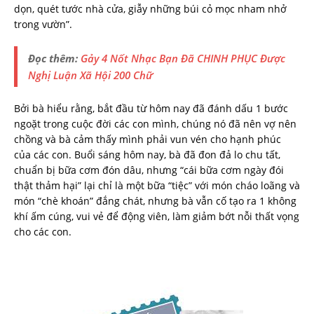
dọn, quét tước nhà cửa, giẫy những búi cỏ mọc nham nhở
trong vườn”.
Đọc thêm:
Gảy 4 Nốt Nhạc Bạn Đã CHINH PHỤC Được
Nghị Luận Xã Hội 200 Chữ
Bởi bà hiểu rằng, bắt đầu từ hôm nay đã đánh dấu 1 bước
ngoặt trong cuộc đời các con mình, chúng nó đã nên vợ nên
chồng và bà cảm thấy mình phải vun vén cho hạnh phúc
của các con. Buổi sáng hôm nay, bà đã đon đả lo chu tất,
chuẩn bị bữa cơm đón dâu, nhưng “cái bữa cơm ngày đói
thật thảm hại” lại chỉ là một bữa “tiệc” với món cháo loãng và
món “chè khoán” đắng chát, nhưng bà vẫn cố tạo ra 1 không
khí ấm cúng, vui vẻ để động viên, làm giảm bớt nỗi thất vọng
cho các con.