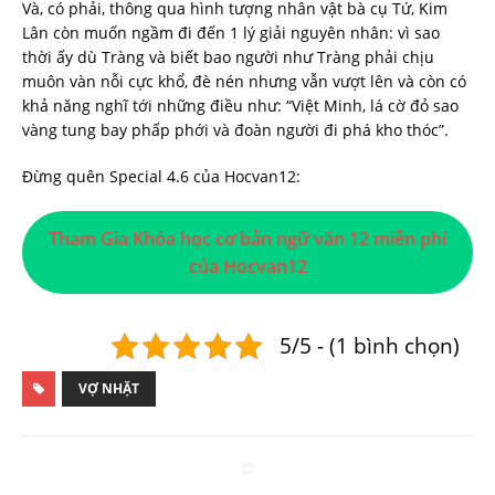
Và, có phải, thông qua hình tượng nhân vật bà cụ Tứ, Kim
Lân còn muốn ngầm đi đến 1 lý giải nguyên nhân: vì sao
thời ấy dù Tràng và biết bao người như Tràng phải chịu
muôn vàn nỗi cực khổ, đè nén nhưng vẫn vượt lên và còn có
khả năng nghĩ tới những điều như: “Việt Minh, lá cờ đỏ sao
vàng tung bay phấp phới và đoàn người đi phá kho thóc”.
Đừng quên Special 4.6 của Hocvan12:
Tham Gia Khóa học cơ bản ngữ văn 12 miễn phí
của Hocvan12
5/5 - (1 bình chọn)
VỢ NHẶT