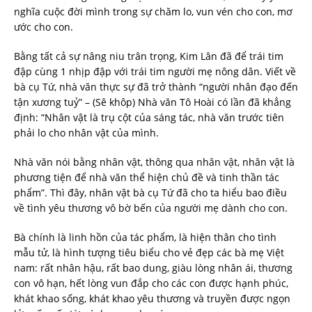
nghĩa cuộc đời mình trong sự chăm lo, vun vén cho con, mơ
ước cho con.
Bằng tất cả sự nâng niu trân trọng, Kim Lân đã để trái tim
đập cùng 1 nhịp đập với trái tim người mẹ nông dân. Viết về
bà cụ Tứ, nhà văn thực sự đã trở thành “người nhân đạo đến
tận xương tuỷ” – (Sê khôp) Nhà văn Tô Hoài có lần đã khẳng
định: “Nhân vật là trụ cột của sáng tác, nhà văn trước tiên
phải lo cho nhân vật của mình.
Nhà văn nói bằng nhân vật, thông qua nhân vật, nhân vật là
phương tiện để nhà văn thể hiện chủ đề và tinh thần tác
phẩm”. Thì đây, nhân vật bà cụ Tứ đã cho ta hiểu bao điều
về tình yêu thương vô bờ bến của người mẹ dành cho con.
Bà chính là linh hồn của tác phẩm, là hiện thân cho tình
mẫu tử, là hình tượng tiêu biểu cho vẻ đẹp các bà mẹ Việt
nam: rất nhân hậu, rất bao dung, giàu lòng nhân ái, thương
con vô hạn, hết lòng vun đắp cho các con được hạnh phúc,
khát khao sống, khát khao yêu thương và truyền được ngọn