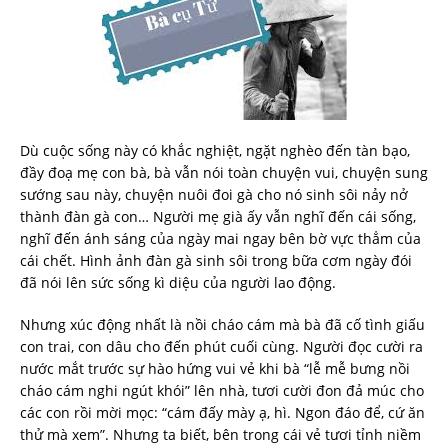
Dù cuộc sống này có khắc nghiệt, ngặt nghèo đến tàn bạo,
đầy đoạ mẹ con bà, bà vẫn nói toàn chuyện vui, chuyện sung
sướng sau này, chuyện nuôi đoi gà cho nó sinh sôi nảy nở
thành đàn gà con… Người mẹ già ấy vẫn nghĩ đến cái sống,
nghĩ đến ánh sáng của ngày mai ngay bên bờ vực thẳm của
cái chết. Hình ảnh đàn gà sinh sôi trong bữa cơm ngày đói
đã nói lên sức sống kì diệu của người lao động.
Nhưng xúc động nhất là nồi cháo cám mà bà đã cố tình giấu
con trai, con dâu cho đến phút cuối cùng. Người đọc cười ra
nước mắt trước sự hào hứng vui vẻ khi bà “lễ mễ bưng nồi
cháo cám nghi ngút khói” lên nhà, tươi cười đon đả múc cho
các con rồi mời mọc: “cám đấy mày ạ, hì. Ngon đáo để, cứ ăn
thử mà xem”. Nhưng ta biết, bên trong cái vẻ tươi tỉnh niềm