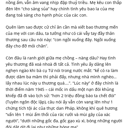
nồng ấm, vẫn âm vang nhịp đập thuỷ triều. Mẹ kêu con thắp
đèn lên “cho sáng sủa” hay chính tình yêu bao la của mẹ
đang toả sáng cho hạnh phúc của các con.
Quên làm sao được cử chỉ ân cần mà xiết bao thương mến
của mẹ với con dâu, ta tưởng như có cái vẫy tay đầy thân
thương sau câu nói này: “con ngồi xuống đây. Ngồi xuống
đây cho đỡ mỏi chân”.
Còn đâu là ranh giới giữa mẹ chồng – nàng dâu? Hay tình
yêu thương đã xoá nhoà đi tất cả. Tình yêu ấy dâng lên
nghẹn ngào khi bà cụ Tứ nói trong nước mắt: “kể có ra làm
được dăm ba mâm thì phải đấy, nhưng nhà mình nghèo…
lấy nhau lúc này u thương quá….”. “Lúc này” ở đây chính là
thời điểm năm 1945 – cái mốc in dấu một nạn đói khủng
khiếp đã đi vào lịch sử: “hơn 2 triệu đồng bào ta chết đói”
(Tuyên ngôn độc lập), câu nói ấy vẫn còn vang lên như 1
chứng tích tội ác của thực dan Pháp, không khí quê hương
“vẩn lên 1 mùi ẩm thối của rác rưởi và mùi gây của xác
người”, “dưới những gốc đa, gốc gạo xù xì, bóng những người
đói dật dờ đi lại như những bóng ma”.