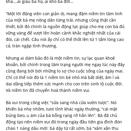
khá….ai giàu ba họ, ai khó ba đời…
“Một lời động viên con giản dị, mang đậm niềm tin tâm linh
của một bà mẹ nông dân từng trải, nhưng cũng thật cần
thiết, bởi đó chính là nguồn động lực giúp cho mẹ con bà đủ
vững vàng để vượt lên hoàn cảnh khắc nghiệt nhất của cái
đói, cái chết. Câu nói ấy chỉ có thể thốt lên từ 1 tấm lòng cao
cả, tràn ngập tình thương.
Nhưng ai dám bảo đó là một niềm tin, sự lạc quan khoẻ
khoắn, bởi chính trong tâm trạng người mẹ ngay lúc này đây
cũng đang bời bời những lo sợ cho cuộc sống của ngày mai.
Chỉ có thể nói đó là 1 niềm tin bé nhỏ mà bất diệt, âm ỉ và
dai dẳng tiếp thêm sức mạnh cho con trên sinh lộ cuộc đời.
Và niềm tin đã chuyển hoá thành niềm vui.
Bà vui trong công việc “sửa sang nhà cửa vườn tược”. Nó
khiến bà nhẹ nhõm, tươi tỉnh khác ngày thường, “cái mặt
bủng beo, u ám của bà bỗng rạng rỡ hẳn lên”. Bà đã chủ
động tạo nên niềm vui đó trong ngày đầu tiên gia đình đón
chào 1 nàng dâu mới: bà dậy từ rất sớm, bà “xăm xắn thu