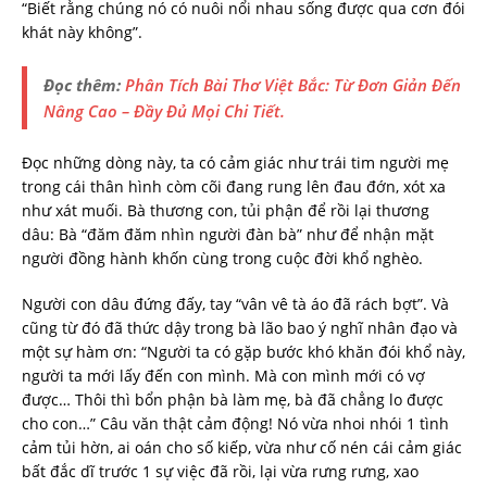
“Biết rằng chúng nó có nuôi nổi nhau sống được qua cơn đói
khát này không”.
Đọc thêm:
Phân Tích Bài Thơ Việt Bắc: Từ Đơn Giản Đến
Nâng Cao – Đầy Đủ Mọi Chi Tiết.
Đọc những dòng này, ta có cảm giác như trái tim người mẹ
trong cái thân hình còm cõi đang rung lên đau đớn, xót xa
như xát muối. Bà thương con, tủi phận để rồi lại thương
dâu: Bà “đăm đăm nhìn người đàn bà” như để nhận mặt
người đồng hành khốn cùng trong cuộc đời khổ nghèo.
Người con dâu đứng đấy, tay “vân vê tà áo đã rách bợt”. Và
cũng từ đó đã thức dậy trong bà lão bao ý nghĩ nhân đạo và
một sự hàm ơn: “Người ta có gặp bước khó khăn đói khổ này,
người ta mới lấy đến con mình. Mà con mình mới có vợ
được… Thôi thì bổn phận bà làm mẹ, bà đã chẳng lo được
cho con…” Câu văn thật cảm động! Nó vừa nhoi nhói 1 tình
cảm tủi hờn, ai oán cho số kiếp, vừa như cố nén cái cảm giác
bất đắc dĩ trước 1 sự việc đã rồi, lại vừa rưng rưng, xao