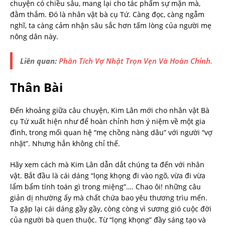
chuyện có chiều sâu, mang lại cho tác phẩm sự mặn mà,
đằm thắm. Đó là nhân vật bà cụ Tứ. Càng đọc, càng ngẫm
nghĩ, ta càng cảm nhận sâu sắc hơn tấm lòng của người mẹ
nông dân này.
Liên quan:
Phân Tích Vợ Nhặt Trọn Vẹn Và Hoàn Chỉnh.
Thân Bài
Đến khoảng giữa câu chuyện, Kim Lân mới cho nhân vật Bà
cụ Tứ xuất hiện như để hoàn chỉnh hơn ý niệm về một gia
đình, trong mối quan hệ “mẹ chồng nàng dâu” với người “vợ
nhặt”. Nhưng hẳn không chỉ thế.
Hãy xem cách mà Kim Lân dẫn dắt chúng ta đến với nhân
vật. Bắt đầu là cái dáng “lọng khọng đi vào ngõ, vừa đi vừa
lẩm bẩm tính toán gì trong miệng”…. Chao ôi! những câu
giản dị nhường ấy mà chất chứa bao yêu thương trìu mến.
Ta gặp lại cái dáng gầy gầy, còng còng vì sương gió cuộc đời
của người bà quen thuộc. Từ “lọng khọng” đầy sáng tạo và