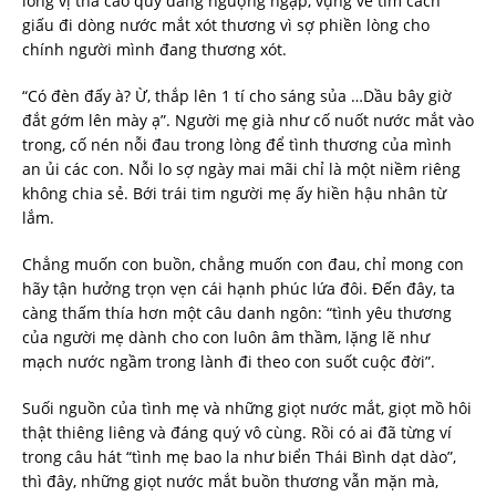
lòng vị tha cao quý đang ngượng ngập, vụng về tìm cách
giấu đi dòng nước mắt xót thương vì sợ phiền lòng cho
chính người mình đang thương xót.
“Có đèn đấy à? Ừ, thắp lên 1 tí cho sáng sủa …Dầu bây giờ
đắt gớm lên mày ạ”. Người mẹ già như cố nuốt nước mắt vào
trong, cố nén nỗi đau trong lòng để tình thương của mình
an ủi các con. Nỗi lo sợ ngày mai mãi chỉ là một niềm riêng
không chia sẻ. Bới trái tim người mẹ ấy hiền hậu nhân từ
lắm.
Chẳng muốn con buồn, chẳng muốn con đau, chỉ mong con
hãy tận hưởng trọn vẹn cái hạnh phúc lứa đôi. Đến đây, ta
càng thấm thía hơn một câu danh ngôn: “tình yêu thương
của người mẹ dành cho con luôn âm thầm, lặng lẽ như
mạch nước ngầm trong lành đi theo con suốt cuộc đời”.
Suối nguồn của tình mẹ và những giọt nước mắt, giọt mồ hôi
thật thiêng liêng và đáng quý vô cùng. Rồi có ai đã từng ví
trong câu hát “tình mẹ bao la như biển Thái Bình dạt dào”,
thì đây, những giọt nước mắt buồn thương vẫn mặn mà,