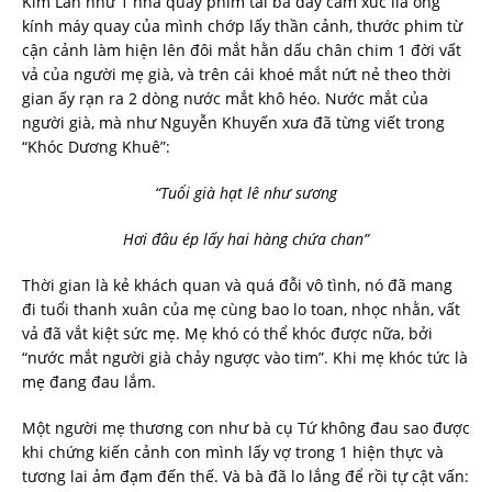
Kim Lân như 1 nhà quay phim tài ba đầy cảm xúc lia ống
kính máy quay của mình chớp lấy thần cảnh, thước phim từ
cận cảnh làm hiện lên đôi mắt hằn dấu chân chim 1 đời vất
vả của người mẹ già, và trên cái khoé mắt nứt nẻ theo thời
gian ấy rạn ra 2 dòng nước mắt khô héo. Nước mắt của
người già, mà như Nguyễn Khuyến xưa đã từng viết trong
“Khóc Dương Khuê”:
“Tuổi già hạt lê như sương
Hơi đâu ép lấy hai hàng chứa chan”
Thời gian là kẻ khách quan và quá đỗi vô tình, nó đã mang
đi tuổi thanh xuân của mẹ cùng bao lo toan, nhọc nhằn, vất
vả đã vắt kiệt sức mẹ. Mẹ khó có thể khóc được nữa, bởi
“nước mắt người già chảy ngược vào tim”. Khi mẹ khóc tức là
mẹ đang đau lắm.
Một người mẹ thương con như bà cụ Tứ không đau sao được
khi chứng kiến cảnh con mình lấy vợ trong 1 hiện thực và
tương lai ảm đạm đến thế. Và bà đã lo lắng để rồi tự cật vấn: