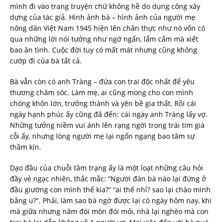
mình đi vào trang truyện chứ không hề do dụng công xây
dựng của tác giả. Hình ảnh bà – hình ảnh của người mẹ
nông dân Việt Nam 1945 hiện lên chân thực như nó vốn có
qua những lời nói tưởng như ngớ ngẩn, lẩm cẩm mà xiết
bao ân tình. Cuộc đời tuy có mất mát nhưng cũng không
cướp đi của bà tất cả.
Bà vẫn còn có anh Tràng – đứa con trai độc nhất để yêu
thương chăm sóc. Làm mẹ, ai cũng mong cho con mình
chóng khôn lớn, trưởng thành và yên bề gia thất. Rồi cái
ngày hạnh phúc ấy cũng đã đến: cái ngày anh Tràng lấy vợ.
Những tưởng niềm vui ánh lên rạng ngời trong trái tim già
cỗi ấy, nhưng lòng người mẹ lại ngổn ngang bao tâm sự
thầm kín.
Dạo đầu của chuỗi tâm trạng ấy là một loạt những câu hỏi
đầy vẻ ngạc nhiên, thắc mắc: “Người đàn bà nào lại đứng ở
đầu giường con mình thế kia?” “ai thế nhỉ? sao lại chào mình
bằng u?”. Phải, làm sao bà ngờ được lại có ngày hôm nay, khi
mà giữa nhưng năm đói mòn đói mỏi, nhà lại nghèo mà con