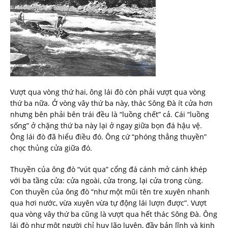
Vượt qua vòng thứ hai, ông lái đò còn phải vượt qua vòng
thứ ba nữa. Ở vòng vây thứ ba này, thác Sông Đà ít cửa hơn
nhưng bên phải bên trái đều là “luồng chết” cả. Cái “luồng
sống” ở chặng thứ ba này lại ở ngay giữa bọn đá hậu vệ.
Ông lái đò đã hiểu điều đó. Ông cứ “phóng thẳng thuyền”
chọc thủng cửa giữa đó.
Thuyền của ông đò “vút qua” cổng đá cánh mở cánh khép
với ba tầng cửa: cửa ngoài, cửa trong, lại cửa trong cùng.
Con thuyền của ông đò “như một mũi tên tre xuyên nhanh
qua hơi nước, vừa xuyên vừa tự động lái lượn được”. Vượt
qua vòng vây thứ ba cũng là vượt qua hết thác Sông Đà. Ông
lái đò như một người chỉ huy lão luyện, đầy bản lĩnh và kinh