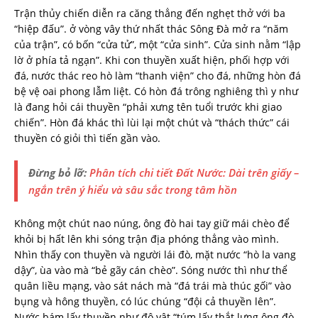
Trận thủy chiến diễn ra căng thẳng đến nghẹt thở với ba
“hiệp đấu”. ở vòng vây thứ nhất thác Sông Đà mở ra “năm
của trận”, có bốn “cửa tử”, một “cửa sinh”. Cửa sinh nằm “lập
lờ ở phía tả ngạn”. Khi con thuyền xuất hiện, phối hợp với
đá, nước thác reo hò làm “thanh viện” cho đá, những hòn đá
bệ vệ oai phong lẫm liệt. Có hòn đá trông nghiêng thì y như
là đang hỏi cái thuyền “phải xưng tên tuổi trước khi giao
chiến”. Hòn đá khác thì lùi lại một chút và “thách thức” cái
thuyền có giỏi thì tiến gần vào.
Đừng bỏ lỡ:
Phân tích chi tiết Đất Nước: Dài trên giấy –
ngắn trên ý hiểu và sâu sắc trong tâm hồn
Không một chút nao núng, ông đò hai tay giữ mái chèo để
khỏi bị hất lên khi sóng trận địa phóng thẳng vào mình.
Nhìn thấy con thuyền và người lái đò, mặt nước “hò la vang
dậy”, ùa vào mà “bẻ gãy cán chèo”. Sóng nước thì như thể
quân liều mạng, vào sát nách mà “đá trái mà thúc gối” vào
bụng và hông thuyền, có lúc chúng “đội cả thuyền lên”.
Nước bám lấy thuyền như đô vật “túm lấy thắt lưng ông đò