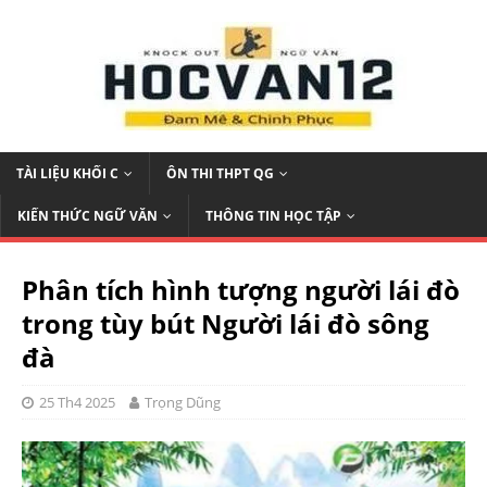
TÀI LIỆU KHỐI C
ÔN THI THPT QG
KIẾN THỨC NGỮ VĂN
THÔNG TIN HỌC TẬP
Phân tích hình tượng người lái đò
trong tùy bút Người lái đò sông
đà
25 Th4 2025
Trọng Dũng