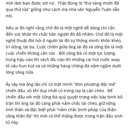
mới làm bạn được với nó . Thật đúng là “thứ vàng mười đã
qua thử lửa” giống như cách mà nhà văn Nguyễn Tuân vẫn
nói.
Nếu ai đó nghĩ rằng chở đò là một nghề dễ dàng chỉ cần
đến sức khỏe thì chắc hẳn người đó đã nhầm. Chở đò là một
nghệ thuật đòi hỏi ở người lái đò sự thông minh, khôn khéo,
trí dũng, tài ba. Cuộc chiến giữa ông lái đò và sông Đà là một
cuộc chiến không cân sức . Bởi sông Đà có một lực lượng
hùng hậu nào thì vách đá, nào thì những cái hút nước xoay
tít sâu hun hút và cả những hàng chông đá nằm ngầm dưới
lòng sông nữa.
Ấy vậy mà ông lão chỉ có một mình “đơn phương độc mã”
chiến đấu, vũ khí duy nhất có trong tay là cán chèo . Để
chiến đấu với một Sông Đà quỷ quyệt trong việc bày binh bố
trận thì ông lái đò càng phải nắm chắc tài chèo, giữ vững
tinh thần và đặc biệt phải “nắm chắc binh pháp của thần
sông thần đá” thì mới có thể thắng được trong trận đấu sinh
tử này.