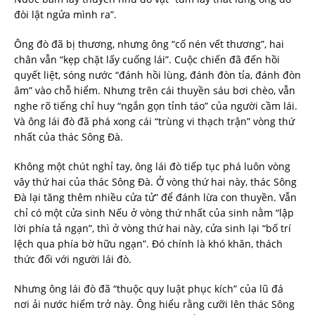
đòi lật ngửa mình ra”.
Ông đò đã bị thương, nhưng ông “cố nén vết thương”, hai
chân vẫn “kẹp chặt lấy cuống lái”. Cuộc chiến đã đến hồi
quyết liệt, sóng nước “đánh hồi lùng, đánh đòn tỉa, đánh đòn
âm” vào chỗ hiểm. Nhưng trên cái thuyền sáu bơi chèo, vẫn
nghe rõ tiếng chỉ huy “ngắn gọn tỉnh táo” của người cầm lái.
Và ông lái đò đã phá xong cái “trùng vi thạch trận” vòng thứ
nhất của thác Sông Đà.
Không một chút nghỉ tay, ông lái đò tiếp tục phá luôn vòng
vây thứ hai của thác Sông Đà. Ở vòng thứ hai này, thác Sông
Đà lại tăng thêm nhiều cửa tử” để đánh lừa con thuyền. Vẫn
chỉ có một cửa sinh Nếu ở vòng thứ nhất của sinh nằm “lập
lời phía tả ngạn”, thì ở vòng thứ hai này, cửa sinh lại “bố trí
lệch qua phía bờ hữu ngạn”. Đó chính là khó khăn, thách
thức đối với người lái đò.
Nhưng ông lái đò đã “thuộc quy luật phục kích” của lũ đá
nơi ải nước hiểm trở này. Ông hiểu rằng cưỡi lên thác Sông