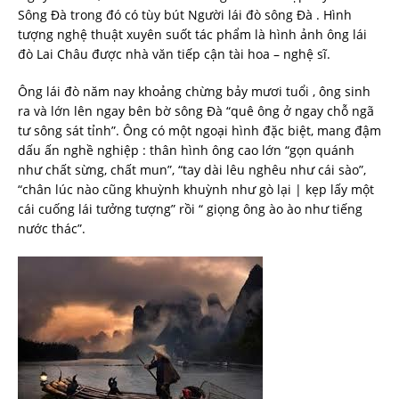
Sông Đà trong đó có tùy bút Người lái đò sông Đà . Hình
tượng nghệ thuật xuyên suốt tác phẩm là hình ảnh ông lái
đò Lai Châu được nhà văn tiếp cận tài hoa – nghệ sĩ.
Ông lái đò năm nay khoảng chừng bảy mươi tuổi , ông sinh
ra và lớn lên ngay bên bờ sông Đà “quê ông ở ngay chỗ ngã
tư sông sát tỉnh”. Ông có một ngoại hình đặc biệt, mang đậm
dấu ấn nghề nghiệp : thân hình ông cao lớn “gọn quánh
như chất sừng, chất mun”, “tay dài lêu nghêu như cái sào”,
“chân lúc nào cũng khuỳnh khuỳnh như gò lại | kẹp lấy một
cái cuống lái tưởng tượng” rồi “ giọng ông ào ào như tiếng
nước thác”.