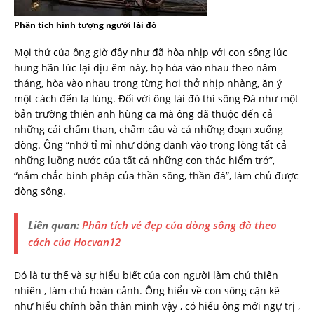
Phân tích hình tượng người lái đò
Mọi thứ của ông giờ đây như đã hòa nhịp với con sông lúc
hung hãn lúc lại dịu êm này, họ hòa vào nhau theo năm
tháng, hòa vào nhau trong từng hơi thở nhịp nhàng, ăn ý
một cách đến lạ lùng. Đối với ông lái đò thì sông Đà như một
bản trường thiên anh hùng ca mà ông đã thuộc đến cả
những cái chấm than, chấm câu và cả những đoạn xuống
dòng. Ông “nhớ tỉ mỉ như đóng đanh vào trong lòng tất cả
những luồng nước của tất cả những con thác hiểm trở”,
“nắm chắc binh pháp của thần sông, thần đá”, làm chủ được
dòng sông.
Liên quan:
Phân tích vẻ đẹp của dòng sông đà theo
cách của Hocvan12
Đó là tư thế và sự hiểu biết của con người làm chủ thiên
nhiên , làm chủ hoàn cảnh. Ông hiểu về con sông cặn kẽ
như hiểu chính bản thân mình vậy , có hiểu ông mới ngự trị ,