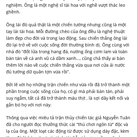
nghiệm. Ông là một nghệ sĩ tài hoa với nghề vượt thác leo
ghềnh.
Ông lái đò quả thật là một chiến tướng nhưng cũng là một
tay lái tài hoa. Mỗi đường chèo của ông đều là nghệ thuật
làm đẹp cho đời và trong lao động. Sau chiến thắng ông lái
đò lại trở về với cuộc sống đời thường bình dị. Ông cùng với
nhà đò “đốt lửa trong hang đá, nướng ống cơm lam và toàn
bàn tán về cá anh vũ cá dầm xanh…, cũng chả thấy ai bàn
thêm lời nào về cuộc chiến thắng vừa qua nơi cửa ải nước
đủ tướng dữ quân tợn vừa rồi”.
Bởi lẽ với họ những trận chiến như vừa rồi đã trở thành một
phần trong cuộc sống của họ, có gì mà phải bàn tán, phải
suy ngẫm, tất cả đã trở thành máu thịt , là sợi dây kết nối và
gắn bó họ với nơi này.
Thông qua việc miêu tả trận thủy chiến tác giả Nguyễn Tuân
đã cho người đọc thưởng thức cái “thú chơi ngôn từ” độc và
lạ của ông. Một loạt các động từ được sử dụng dày đặc, kèm