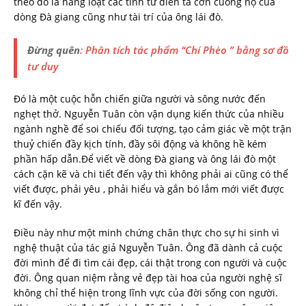
theo đó là hàng loạt các tính từ diễn tả cơn cuồng nộ của
dòng Đà giang cũng như tài trí của ông lái đò.
Đừng quên
: Phân tích tác phẩm “Chí Phèo ” bằng sơ đồ
tư duy
Đó là một cuộc hỗn chiến giữa người và sông nước đến
nghẹt thở. Nguyễn Tuân còn vận dụng kiến thức của nhiều
ngành nghề để soi chiếu đối tượng, tạo cảm giác về một trận
thuỷ chiến đầy kịch tính, đầy sôi động và không hề kém
phần hấp dẫn.Để viết về dòng Đà giang và ông lái đò một
cách cặn kẽ và chi tiết đến vậy thì không phải ai cũng có thể
viết được, phải yêu , phải hiểu và gắn bó lắm mới viết được
kĩ đến vậy.
Điều này như một minh chứng chân thực cho sự hi sinh vì
nghệ thuật của tác giả Nguyễn Tuân. Ông đã dành cả cuộc
đời mình để đi tìm cái đẹp, cái thật trong con người và cuộc
đời. Ông quan niệm rằng vẻ đẹp tài hoa của người nghệ sĩ
không chỉ thể hiện trong lĩnh vực của đời sống con người.