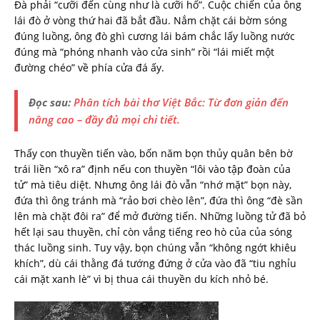
Đà phải “cưỡi đến cùng như là cưỡi hổ”. Cuộc chiến của ông
lái đò ở vòng thứ hai đã bắt đầu. Nắm chặt cái bờm sóng
đúng luồng, ông đò ghì cương lái bám chắc lấy luồng nước
đúng mà “phóng nhanh vào cửa sinh” rồi “lái miết một
đường chéo” về phía cửa đá ấy.
Đọc sau:
Phân tích bài thơ Việt Bắc: Từ đơn giản đến
nâng cao – đầy đủ mọi chi tiết.
Thấy con thuyền tiến vào, bốn năm bọn thủy quân bên bờ
trái liền “xô ra” định nếu con thuyền “lôi vào tập đoàn của
tử” mà tiêu diệt. Nhưng ông lái đò vẫn “nhớ mặt” bọn này,
đứa thì ông tránh mà “rảo bơi chèo lên”, đứa thì ông “đè sần
lên mà chặt đôi ra” để mở đường tiến. Những luồng tử đã bỏ
hết lại sau thuyền, chỉ còn vắng tiếng reo hò của của sóng
thác luồng sinh. Tuy vậy, bọn chúng vẫn “không ngớt khiêu
khích”, dù cái thằng đá tướng đứng ở cửa vào đã “tiu nghỉu
cái mặt xanh lè” vì bị thua cái thuyền du kích nhỏ bé.