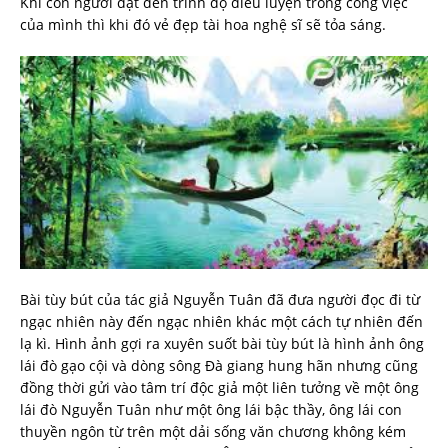
Khi con người đạt đến trình độ điêu luyện trong công việc
của mình thì khi đó vẻ đẹp tài hoa nghệ sĩ sẽ tỏa sáng.
Bài tùy bút của tác giả Nguyễn Tuân đã đưa người đọc đi từ
ngạc nhiên này đến ngạc nhiên khác một cách tự nhiên đến
lạ kì. Hình ảnh gợi ra xuyên suốt bài tùy bút là hình ảnh ông
lái đò gạo cội và dòng sông Đà giang hung hãn nhưng cũng
đồng thời gửi vào tâm trí độc giả một liên tưởng về một ông
lái đò Nguyễn Tuân như một ông lái bậc thầy, ông lái con
thuyền ngôn từ trên một dải sống văn chương không kém