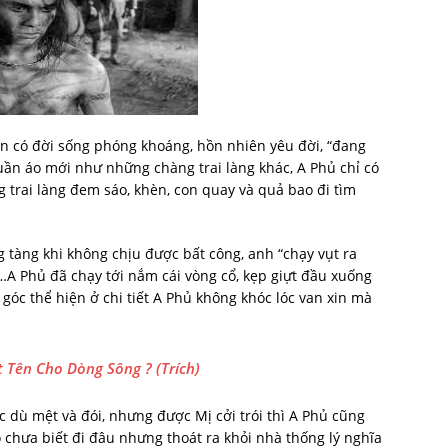
n có đời sống phóng khoáng, hồn nhiên yêu đời, “đang
uần áo mới như những chàng trai làng khác, A Phủ chỉ có
g trai làng đem sáo, khèn, con quay và quả bao đi tìm
 tàng khi không chịu được bất công, anh “chạy vụt ra
…A Phủ đã chạy tới nắm cái vòng cổ, kẹp giựt đầu xuống
 góc thể hiện ở chi tiết A Phủ không khóc lóc van xin mà
t Tên Cho Dòng Sông ? (Trích)
 dù mệt và đói, nhưng được Mị cởi trói thì A Phủ cũng
ọ chưa biết đi đâu nhưng thoát ra khỏi nhà thống lý nghĩa