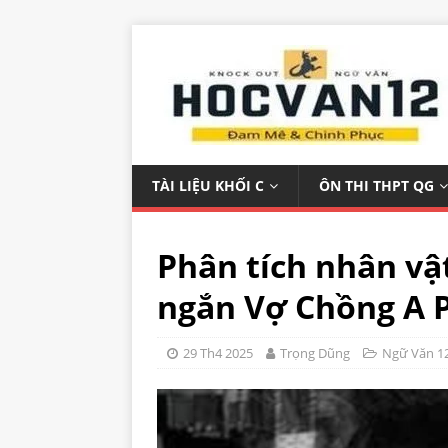
TÀI LIỆU KHỐI C
ÔN THI THPT QG
Phân tích nhân vậ
ngắn Vợ Chồng A 
29 Th4 2025
Trọng Dũng
Ngữ Văn 1