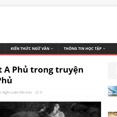
KIẾN THỨC NGỮ VĂN
THÔNG TIN HỌC TẬP
t A Phủ trong truyện
Phủ
2
,
Nghị Luận Văn Học
0