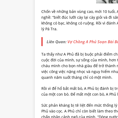
Chốn về những bản vùng cao, mới 10 tuổi, 
nghề: “biết đúc lưỡi cày lại cày giỏi và đi s
không có bạc, không có ruộng. Rồi vì đánh
lý Pá Tra.
Liên Quan:
Vợ Chồng A Phủ Soạn Bài B
Ta thấy như A Phủ đã bị buộc phải điểm ch
cuộc đời của mình, sự sống của mình, hơn 
cháu mình cho bọn nhà giàu để trở thành n
việc công việc nặng nhọc và nguy hiểm như:
quanh năm suốt tháng chỉ có một mình.
Rồi vì để hổ bắt mất bò, A Phủ bị đánh bị 
của một con bò. Để mất một con bò, A Phủ lạ
Sức phản kháng bị tê liệt đến mức thống lý
Phủ vào cọc. A Phủ chỉ còn biết làm theo t
chấp nhận cảnh ngộ của mình. “Dòng nước