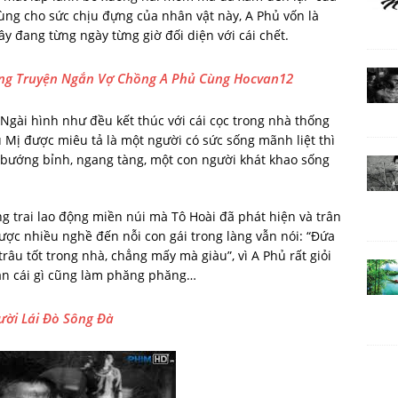
 cùng cho sức chịu đựng của nhân vật này, A Phủ vốn là
 đang từng ngày từng giờ đối diện với cái chết.
ong Truyện Ngắn Vợ Chồng A Phủ Cùng Hocvan12
Ngài hình như đều kết thúc với cái cọc trong nhà thống
u Mị được miêu tả là một người có sức sống mãnh liệt thì
 bướng bỉnh, ngang tàng, một con người khát khao sống
g trai lao động miền núi mà Tô Hoài đã phát hiện và trân
ược nhiều nghề đến nỗi con gái trong làng vẫn nói: “Đứa
âu tốt trong nhà, chẳng mấy mà giàu”, vì A Phủ rất giỏi
i săn cái gì cũng làm phăng phăng…
gười Lái Đò Sông Đà