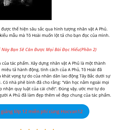
m được thể hiện sâu sắc qua hình tượng nhân vật A Phủ.
 kiểu mẫu mà Tô Hoài muốn lột tả cho bạn đọc của mình.
 Này Bạn Sẽ Cân Được Mọi Bài Đọc Hiểu(Phần 2)
ớn của tác phẩm. Xây dựng nhân vật A Phủ là một thành
 miêu tả hành động, tính cách của A Phủ, Tô Hoài đã
à khát vọng tự do của nhân dân lao động Tây Bắc dưới sự
úi. Có nhà phê bình đã cho rằng: “Văn học nằm ngoài mọi
p nhận quy luật của cái chết”. Đúng vậy, ước mơ tự do
gười A Phủ đã làm đẹp thêm vẻ đẹp chung của tác phẩm.
giảng lớp 12 miễn phí cùng Hocvan12