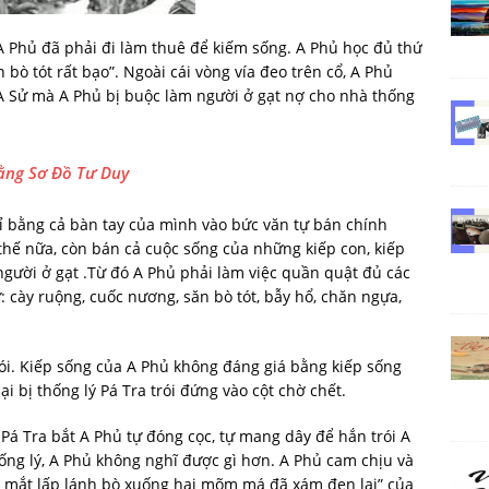
A Phủ đã phải đi làm thuê để kiếm sống. A Phủ học đủ thứ
ăn bò tót rất bạo”. Ngoài cái vòng vía đeo trên cổ, A Phủ
 A Sử mà A Phủ bị buộc làm người ở gạt nợ cho nhà thống
ằng Sơ Đồ Tư Duy
ỉ bằng cả bàn tay của mình vào bức văn tự bán chính
thế nữa, còn bán cả cuộc sống của những kiếp con, kiếp
gười ở gạt .Từ đó A Phủ phải làm việc quần quật đủ các
 cày ruộng, cuốc nương, săn bò tót, bẫy hổ, chăn ngựa,
trói. Kiếp sống của A Phủ không đáng giá bằng kiếp sống
i bị thống lý Pá Tra trói đứng vào cột chờ chết.
 Pá Tra bắt A Phủ tự đóng cọc, tự mang dây để hắn trói A
hống lý, A Phủ không nghĩ được gì hơn. A Phủ cam chịu và
 mắt lấp lánh bò xuống hai mõm má đã xám đen lại” của