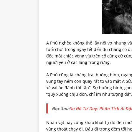
A Phủ nghèo không thể lấy nổi vợ nhưng vẫ
tuổi chơi trong ngày tết đến dù chẳng có q
độc một chiếc vòng vía trên cổ cũng cứ cùn
người yêu ở các làng trong rừng.
A Phủ cũng là chàng trai bướng bỉnh, ngang
vung tay ném con quay rất to vào mặt A Sử
xé vai áo đánh tới tấp”. Sự bướng bỉnh, gan
“quỳ xuống chịu đòn, chỉ im như tượng đá”.
Đọc Sau:
Sơ Đồ Tư Duy: Phân Tích Ai Đặ
Nhân vật này cũng khao khát tự do đến mức
vùng thoát chạy đi. Dẫu đi trong đêm tối h