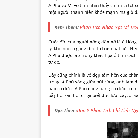
A Phủ và Mị vô tình nhìn thấy chính là tột
một người thanh niên khỏe mạnh mà giờ đây
Xem Thêm:
Phân Tích Nhân Vật Mị Tr
Cuộc đời của người nông dân nô lệ ở Hồng 
lý, khi mọi cố gắng đều trở nên bất lực. Nế
A Phủ được tập trung khắc họa ở tính cách
tự do.
Đây cũng chính là vẻ đẹp tâm hồn của chàn
trọng. A Phủ sống giữa núi rừng, anh làm đ
nào có được A Phủ cũng bằng có được con tr
bẫy hổ, săn bò tót lại biết đúc lưỡi cày, đ
Đọc Thêm:
Dàn Ý Phân Tích Chi Tiết: N