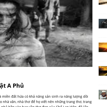
vật A Phủ
là miền đất hứa có khả năng sản sinh ra năng lượng dồi
 nhà văn, nhà thơ để họ viết nên những trang thơ, trang
ã phả hồn vào bao vần thơ đẹp của Chế Lan Viên, đã lấp