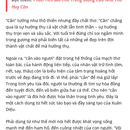
Huy Cận
“Cắn” tưởng như thô thiển nhưng đầy chất thơ. “Cắn” chẳng
qua là sự hưởng thụ cả vật chất lẫn tinh thần – sự hưởng
thụ trọn vẹn và sâu sắc. Với tuổi trẻ đừng chỉ soi ngắm mình
trong gương mà phải biến tất cả những vẻ đẹp trên đời
thành vật chất để mà hưởng thụ.
Ngoài ra, “cắn vào ngươi” đặt trong hệ thống của mạch thơ
toàn bài, của hành động liên tiếp, của nhân vật trữ tình (ôm,
riết, say, thâu) còn là biểu hiện của tâm trạng hoảng hốt
trước vẻ đẹp đang trôi đi. Vì thế, phải “cắn” để mà giữ lấy!
Trong tình yêu lứa đôi, người ta thường đi tìm sự hòa đồng
đến tuyệt đích, đến vô biên giữa hai cá thể. Cho nên “cắn
vào ngươi” là đòi hỏi được hóa thân trong tình yêu. Đây là
một cách dùng từ hết sức táo bạo và đầy sáng tạo của Xuân
Diệu.
Phải dùng từ như thế mới nói hết được khát vọng sống
mạnh mẽ đến ham hố, đến cuồng nhiệt của con người. “Vội