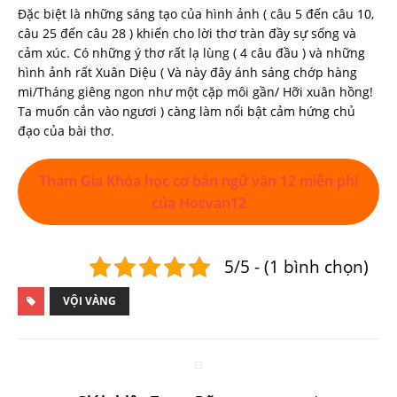
Đặc biệt là những sáng tạo của hình ảnh ( câu 5 đến câu 10,
câu 25 đến câu 28 ) khiến cho lời thơ tràn đầy sự sống và
cảm xúc. Có những ý thơ rất lạ lùng ( 4 câu đầu ) và những
hình ảnh rất Xuân Diệu ( Và này đây ánh sáng chớp hàng
mi/Tháng giêng ngon như một cặp môi gần/ Hỡi xuân hồng!
Ta muốn cắn vào ngươi ) càng làm nổi bật cảm hứng chủ
đạo của bài thơ.
Tham Gia Khóa học cơ bản ngữ văn 12 miễn phí
của Hocvan12
5/5 - (1 bình chọn)
VỘI VÀNG