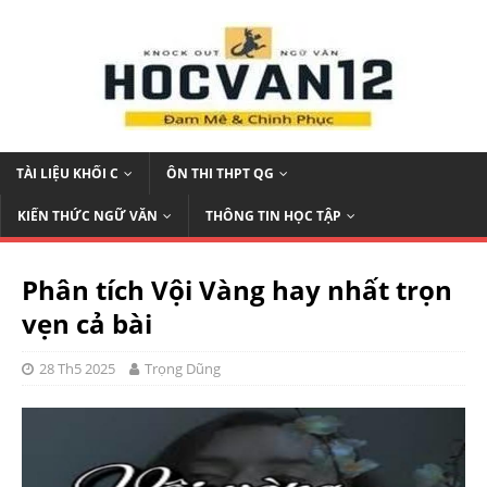
TÀI LIỆU KHỐI C
ÔN THI THPT QG
KIẾN THỨC NGỮ VĂN
THÔNG TIN HỌC TẬP
Phân tích Vội Vàng hay nhất trọn
vẹn cả bài
28 Th5 2025
Trọng Dũng