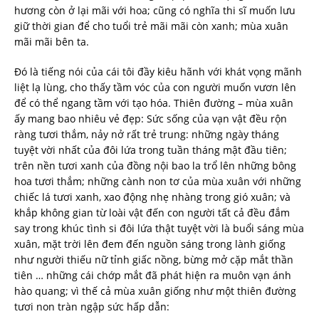
hương còn ở lại mãi với hoa; cũng có nghĩa thi sĩ muốn lưu
giữ thời gian để cho tuổi trẻ mãi mãi còn xanh; mùa xuân
mãi mãi bên ta.
Đó là tiếng nói của cái tôi đầy kiêu hãnh với khát vọng mãnh
liệt lạ lùng, cho thấy tầm vóc của con người muốn vươn lên
để có thể ngang tầm với tạo hóa. Thiên đường – mùa xuân
ấy mang bao nhiêu vẻ đẹp: Sức sống của vạn vật đều rộn
ràng tươi thắm, nảy nở rất trẻ trung: những ngày tháng
tuyệt vời nhất của đôi lứa trong tuần tháng mật đầu tiên;
trên nền tươi xanh của đồng nội bao la trổ lên những bông
hoa tươi thắm; những cành non tơ của mùa xuân với những
chiếc lá tươi xanh, xao động nhẹ nhàng trong gió xuân; và
khắp không gian từ loài vật đến con người tất cả đều đắm
say trong khúc tình si đôi lứa thật tuyệt vời là buổi sáng mùa
xuân, mặt trời lên đem đến nguồn sáng trong lành giống
như người thiếu nữ tỉnh giấc nồng, bừng mở cặp mắt thần
tiên … những cái chớp mắt đã phát hiện ra muôn vạn ánh
hào quang; vì thế cả mùa xuân giống như một thiên đường
tươi non tràn ngập sức hấp dẫn: