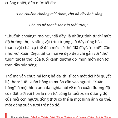
cuồng nhiệt, đến mức tối đa:
“Cho chuếnh choáng mùi thơm, cho đã đầy ánh sáng
Cho no nê thanh sắc của thời tươi;”.
“Chuếnh choáng”, “no nê”, “đã đầy” là những tính từ chỉ mức
độ hưởng thụ. Những vật trừu tượng giờ đây cũng hóa
thành vật chất cụ thể đến mức có thể “đã đầy”, “no nê”. Cần
nhớ, với Xuân Diệu, tất cả mọi vẻ đẹp đều chỉ gắn với “thời
tươi”, tức là thời của tuổi xanh đương độ, mơn mởn non tơ,
tràn đầy sức sống.
Thế mà vẫn chưa hả lòng hả dạ, thi sĩ còn một đòi hỏi quyết
liệt hơn: “Hỡi xuân hồng ta muốn cắn vào ngươi”. “Xuân
hồng” là một hình ảnh đa nghĩa nói về mùa xuân đương độ
của đất trời với hoa lá non tơ, cũng là tuổi xuân đương độ
của mỗi con người, đồng thời có thể là một hình ảnh cụ thể,
một dáng xuân tươi trẻ nào đó.
Đọc thêm:
Phân Tích Bài Thơ Tràng Giang Của Nhà Thơ