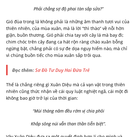
Phải chẳng sợ độ phai tàn sắp sửa?”
Gió đùa trong lá không phải là những âm thanh tươi vui của
thiên nhiên, của mùa xuân, mà là lời “thì thào” về nỗi hờn
giận, buồn thương. Gió phải chia tay với cây lá mà bay đi;
chim chóc trên cây đang ca hát rộn ràng chào xuân bỗng
ngừng bặt, chẳng phải có sự đe dọa nguy hiểm nào, mà chỉ
vì chúng buồn tiếc cho mùa xuân sắp trôi qua.
Đọc thêm:
Sơ Đồ Tư Duy Hai Đứa Trẻ
Thế là chẳng riêng gì Xuân Diệu mà cả vạn vật trong thiên
nhiên cũng thức nhận về cái quy luật nghiệt ngã, cái một đi
không bao giờ trở lại của thời gian:
“Mùi tháng năm đều rớm vị chia phôi
Khắp sông núi vẫn than thần tiễn biệt”.
Vậy Xuân Diệu đưa ra một quyết định hợp lí cho mình và