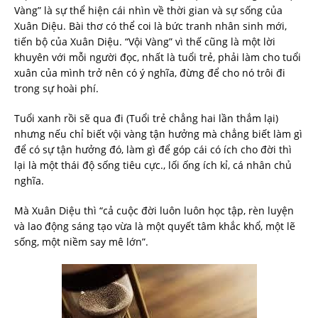
Vàng” là sự thể hiện cái nhìn về thời gian và sự sống của
Xuân Diệu. Bài thơ có thể coi là bức tranh nhân sinh mới,
tiến bộ của Xuân Diệu. “Vội Vàng” vì thế cũng là một lời
khuyên với mỗi người đọc, nhất là tuổi trẻ, phải làm cho tuổi
xuân của mình trở nên có ý nghĩa, đừng để cho nó trôi đi
trong sự hoài phí.
Tuổi xanh rồi sẽ qua đi (Tuổi trẻ chẳng hai lần thắm lại)
nhưng nếu chỉ biết vội vàng tận hưởng mà chẳng biết làm gì
để có sự tận hưởng đó, làm gì để góp cái có ích cho đời thì
lại là một thái độ sống tiêu cực., lối ống ích kỉ, cá nhân chủ
nghĩa.
Mà Xuân Diệu thì “cả cuộc đời luôn luôn học tập, rèn luyện
và lao động sáng tạo vừa là một quyết tâm khắc khổ, một lẽ
sống, một niềm say mê lớn”.