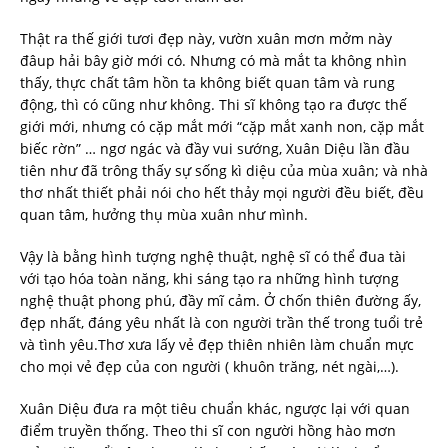
Thật ra thế giới tươi đẹp này, vườn xuân mơn mởm này
đâup hải bây giờ mới có. Nhưng có mà mắt ta không nhìn
thấy, thực chất tâm hồn ta không biết quan tâm và rung
động, thì có cũng như không. Thi sĩ không tạo ra được thế
giới mới, nhưng có cặp mắt mới “cặp mắt xanh non, cặp mắt
biếc rờn” … ngơ ngác và đầy vui sướng, Xuân Diệu lần đầu
tiên như đã trông thấy sự sống kì diệu của mùa xuân; và nhà
thơ nhất thiết phải nói cho hết thảy mọi người đều biết, đều
quan tâm, hưởng thụ mùa xuân như mình.
Vậy là bằng hình tượng nghệ thuật, nghệ sĩ có thể đua tài
với tạo hóa toàn năng, khi sáng tạo ra những hình tượng
nghệ thuật phong phú, đầy mĩ cảm. Ở chốn thiên đường ấy,
đẹp nhất, đáng yêu nhất là con người trần thế trong tuổi trẻ
và tình yêu.Thơ xưa lấy vẻ đẹp thiên nhiên làm chuẩn mực
cho mọi vẻ đẹp của con người ( khuôn trăng, nét ngài,…).
Xuân Diệu đưa ra một tiêu chuẩn khác, ngược lại với quan
điểm truyền thống. Theo thi sĩ con người hồng hào mơn