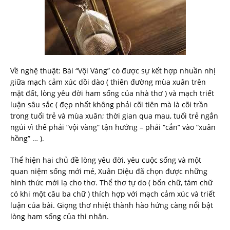
Về nghệ thuật: Bài “Vội Vàng” có được sự kết hợp nhuần nhị
giữa mạch cảm xúc dồi dào ( thiên đường mùa xuân trên
mặt đất, lòng yêu đời ham sống của nhà thơ ) và mạch triết
luận sâu sắc ( đẹp nhất không phải cõi tiên mà là cõi trần
trong tuổi trẻ và mùa xuân; thời gian qua mau, tuổi trẻ ngắn
ngủi vì thế phải “vội vàng” tận hưởng – phải “cắn” vào “xuân
hồng” … ).
Thể hiện hai chủ đề lòng yêu đời, yêu cuộc sống và một
quan niệm sống mới mẻ, Xuân Diệu đã chọn được những
hình thức mới lạ cho thơ. Thể thơ tự do ( bốn chữ, tám chữ
có khi một câu ba chữ ) thích hợp với mạch cảm xúc và triết
luận của bài. Giọng thơ nhiệt thành hào hứng càng nổi bật
lòng ham sống của thi nhân.