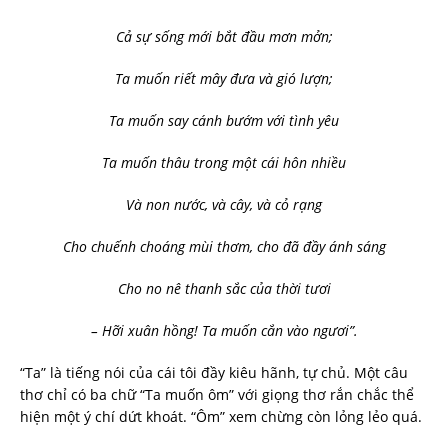
Cả sự sống mới bắt đầu mơn mởn;
Ta muốn riết mây đưa và gió lượn;
Ta muốn say cánh bướm với tình yêu
Ta muốn thâu trong một cái hôn nhiều
Và non nước, và cây, và cỏ rạng
Cho chuếnh choáng mùi thơm, cho đã đầy ánh sáng
Cho no nê thanh sắc của thời tươi
– Hỡi xuân hồng! Ta muốn cắn vào ngươi”.
“Ta” là tiếng nói của cái tôi đầy kiêu hãnh, tự chủ. Một câu
thơ chỉ có ba chữ “Ta muốn ôm” với giọng thơ rắn chắc thể
hiện một ý chí dứt khoát. “Ôm” xem chừng còn lỏng lẻo quá.