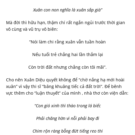
Xuân con non nghĩa là xuân sắp già”
Mà đời thì hữu hạn, thậm chí rất ngắn ngủi trước thời gian
vô cùng và vũ trụ vô biên:
“Nói làm chi rằng xuân vẫn tuần hoàn
Nếu tuổi trẻ chẳng hai lần thắm lại
Còn trời đất nhưng chẳng còn tôi mãi”.
Cho nên Xuân Diệu quyết không để “chờ nắng hạ mới hoài
xuân” vì vậy thi sĩ “bâng khuâng tiếc cả đất trời”. Để bênh
vực thêm cho “luận thuyết” của mình , nhà thơ còn viện dẫn:
“Con gió xinh thì thào trong lá biếc
Phải chăng hờn vì nỗi phải bay đi
Chim rộn ràng bỗng đứt tiếng reo thi