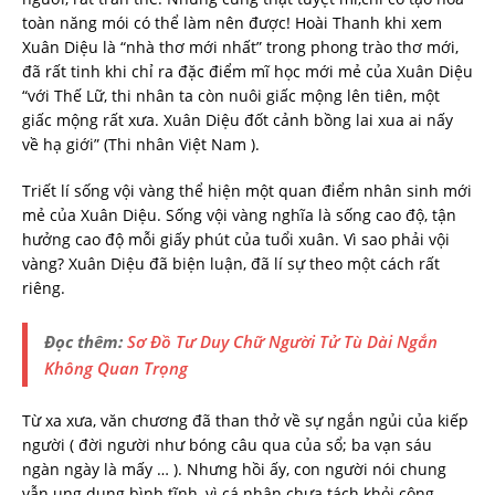
toàn năng mói có thể làm nên được! Hoài Thanh khi xem
Xuân Diệu là “nhà thơ mới nhất” trong phong trào thơ mới,
đã rất tinh khi chỉ ra đặc điểm mĩ học mới mẻ của Xuân Diệu
“với Thế Lữ, thi nhân ta còn nuôi giấc mộng lên tiên, một
giấc mộng rất xưa. Xuân Diệu đốt cảnh bồng lai xua ai nấy
về hạ giới” (Thi nhân Việt Nam ).
Triết lí sống vội vàng thể hiện một quan điểm nhân sinh mới
mẻ của Xuân Diệu. Sống vội vàng nghĩa là sống cao độ, tận
hưởng cao độ mỗi giấy phút của tuổi xuân. Vì sao phải vội
vàng? Xuân Diệu đã biện luận, đã lí sự theo một cách rất
riêng.
Đọc thêm:
Sơ Đồ Tư Duy Chữ Người Tử Tù Dài Ngắn
Không Quan Trọng
Từ xa xưa, văn chương đã than thở về sự ngắn ngủi của kiếp
người ( đời người như bóng câu qua của sổ; ba vạn sáu
ngàn ngày là mấy … ). Nhưng hồi ấy, con người nói chung
vẫn ung dung bình tĩnh, vì cá nhân chưa tách khỏi cộng