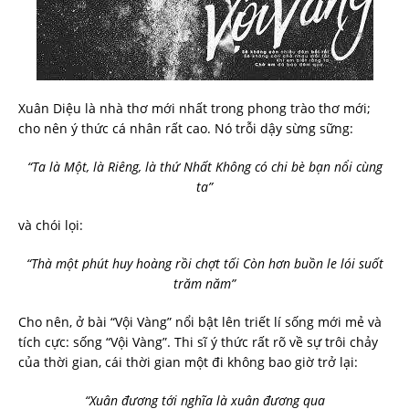
Xuân Diệu là nhà thơ mới nhất trong phong trào thơ mới;
cho nên ý thức cá nhân rất cao. Nó trỗi dậy sừng sững:
“Ta là Một, là Riêng, là thứ Nhất Không có chi bè bạn nổi cùng
ta”
và chói lọi:
“Thà một phút huy hoàng rồi chợt tối Còn hơn buồn le lói suốt
trăm năm”
Cho nên, ở bài “Vội Vàng” nổi bật lên triết lí sống mới mẻ và
tích cực: sống “Vội Vàng”. Thi sĩ ý thức rất rõ về sự trôi chảy
của thời gian, cái thời gian một đi không bao giờ trở lại:
“Xuân đương tới nghĩa là xuân đương qua