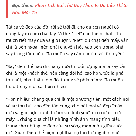
Đọc thêm:
Phân Tích Bài Thơ Đây Thôn Vĩ Dạ Của Thi Sĩ
Hàn Mặc Tử
Tất cả vè đẹp của đời rồi sẽ trôi đi, cho dù con người có
dang tay mà ôm chặt lấy. Vì thế, “riết” cho thêm chặt: “Ta
muốn riết mây đưa và gió lượn”. “Riết” dù chặt đến mấy, vẫn
chỉ là bên ngoài, nên phải chuyển hóa vào bên trong, phải
say trong tâm hồn: “Ta muốn say cánh bướm với tình yêu”.
“Say” đến thế nào đi chăng nữa thì đối tượng mà ta say vẫn
chỉ là một khách thể, nên càng đòi hỏi cao hơn, tức là phải
thu hút, phải thâu tóm đối tượng về phía mình: “Ta muốn
thâu trong một cái hôn nhiều”.
“Hôn nhiều” chẳng qua chỉ là một phương tiện, một cách nói
về sự thu hút cho đến tận cùng, cho hết mọi vẻ đẹp “mây
đưa và gió lượn, cánh bướm với tình yêu”, non nước, trời
mây,… chẳng qua chỉ là những hình ảnh mang tính biểu
trưng cho những vẻ đẹp của sự sống mơn mởn giữa cuộc
đời. Xuân Diệu thể hiện một thái độ tận hưởng đến mức