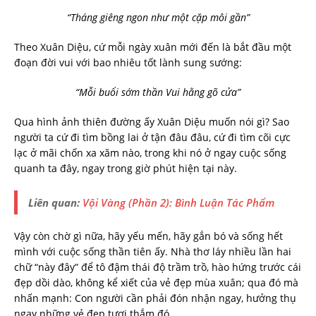
“Tháng giêng ngon như một cặp môi gần”
Theo Xuân Diệu, cứ mỗi ngày xuân mới đến là bắt đầu một
đoạn đời vui với bao nhiêu tốt lành sung sướng:
“Mỗi buổi sớm thần Vui hằng gõ cửa”
Qua hình ảnh thiên đường ấy Xuân Diệu muốn nói gì? Sao
người ta cứ đi tìm bồng lai ở tận đâu đâu, cứ đi tìm cõi cực
lạc ở mãi chốn xa xăm nào, trong khi nó ở ngay cuộc sống
quanh ta đây, ngay trong giờ phút hiện tại này.
Liên quan:
Vội Vàng (Phần 2): Bình Luận Tác Phẩm
Vậy còn chờ gì nữa, hãy yếu mến, hãy gắn bó và sống hết
mình với cuộc sống thần tiên ấy. Nhà thơ láy nhiều lần hai
chữ “này đây” để tô đậm thái độ trầm trồ, hào hứng trước cái
đẹp dồi dào, không kể xiết của vẻ đẹp mùa xuân; qua đó mà
nhấn mạnh: Con người cần phải đón nhận ngay, hưởng thụ
ngay những vẻ đẹp tươi thắm đó.