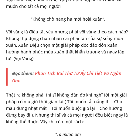
muốn cho tất cả mọi người
“Không chờ nắng hạ mới hoài xuân”.
Vội vàng là điều tất yếu nhưng phải vội vàng theo cách nào?
Không thụ động chấp nhận cái phai tàn của sự sống mùa
xuân, Xuân Diệu chọn một giải pháp độc đáo đón xuân,
hưởng hạnh phúc mùa xuân thật khẩn trương và ngay lập
tức (Vội Vàng).
Đọc thêm:
Phân Tích Bài Thơ Từ Ấy Chi Tiết Và Ngắn
Gọn
Thật ra không phải thi sĩ không đắn đo khi nghĩ tới một giải
pháp cố níu giữ thời gian lại ( Tôi muốn tắt nắng đi – Cho
màu đừng nhạt mất – Tôi muốn buộc gió lại – Cho hương
đừng bay đi ). Nhưng thi sĩ và cả mọi người đều biết ngay là
không thể được. Vậy chỉ còn một cách:
“Ta muốn ôm