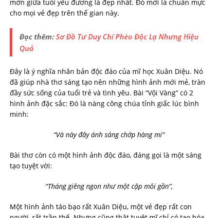
mởn giữa tuổi yêu đương là đẹp nhất. Đó mới là chuẩn mực
cho mọi vẻ đẹp trên thế gian này.
Đọc thêm:
Sơ Đồ Tư Duy Chí Phèo Độc Lạ Nhưng Hiệu
Quả
Đây là ý nghĩa nhân bản độc đáo của mĩ học Xuân Diệu. Nó
đã giúp nhà thơ sáng tạo nên những hình ảnh mới mẻ, tràn
đầy sức sống của tuổi trẻ và tình yêu. Bài “Vội Vàng” có 2
hình ảnh đặc sắc: Đó là nàng công chúa tỉnh giấc lúc bình
minh:
“Và này đây ánh sáng chớp hàng mi”
Bài thơ còn có một hình ảnh độc đáo, đáng gọi là một sáng
tạo tuyệt vời:
“Tháng giêng ngon như một cặp môi gần”,
Một hình ảnh táo bạo rất Xuân Diệu, một vẻ đẹp rất con
người, rất trần thế. Nhưng cũng thật tuyệt mĩ,chỉ có tạo hóa