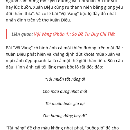
nguồn cảm hứng mới: yêu đương và tuổi xuân, dù lúc vui
hay lúc buồn, Xuân Diệu cũng ru thanh niên bằng giọng yêu
đời thấm thía”. Và có lẽ bài “Vội Vàng” bộc lộ đầy đủ nhất
nhận định trên về thơ Xuân Diệu.
Liên quan:
Vội Vàng (Phần 1): Sơ Đồ Tư Duy Chi Tiết
Bài “Vội Vàng” có hình ảnh cả một thiên đường trên mặt đất:
Xuân Diệu phát hiện và khẳng định dứt khoát mùa xuân và
mọi cảnh đẹp quanh ta là cả một thế giới thần tiên. Bốn câu
đầu: Hình ảnh cái tôi lãng mạn bộc lộ rất độc đáo:
“Tôi muốn tắt nắng đi
Cho màu đừng nhạt mất
Tôi muốn buộc gió lại
Cho hương đừng bay đi”.
“Tắt nắng” để cho màu không nhạt phai, “buộc gió” để cho