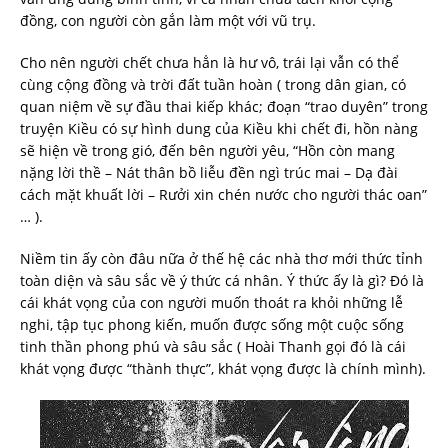
đồng, con người còn gắn làm một với vũ trụ.
Cho nên người chết chưa hẳn là hư vô, trái lại vẫn có thể
cùng cộng đồng và trời đất tuần hoàn ( trong dân gian, có
quan niệm về sự đầu thai kiếp khác; đoạn “trao duyên” trong
truyện Kiều có sự hình dung của Kiều khi chết đi, hồn nàng
sẽ hiện về trong gió, đến bên người yêu, “Hồn còn mang
nặng lời thề – Nát thân bồ liễu đền ngì trúc mai – Dạ đài
cách mặt khuất lời – Rưởi xin chén nước cho người thác oan”
… ).
Niềm tin ấy còn đâu nữa ở thế hệ các nhà thơ mới thức tỉnh
toàn diện và sâu sắc về ý thức cá nhân. Ý thức ấy là gì? Đó là
cái khát vọng của con người muốn thoát ra khỏi những lễ
nghi, tập tục phong kiến, muốn được sống một cuộc sống
tinh thần phong phú và sâu sắc ( Hoài Thanh gọi đó là cái
khát vọng được “thành thực”, khát vọng được là chính mình).