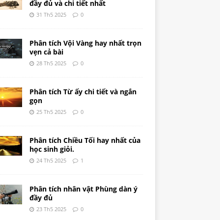
đầy đủ và chi tiết nhất
31 Th5 2025
0
Phân tích Vội Vàng hay nhất trọn
vẹn cả bài
28 Th5 2025
0
Phân tích Từ ấy chi tiết và ngắn
gọn
25 Th5 2025
0
Phân tích Chiều Tối hay nhất của
học sinh giỏi.
24 Th5 2025
1
Phân tích nhân vật Phùng dàn ý
đầy đủ
23 Th5 2025
0