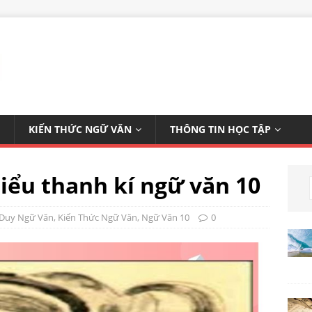
KIẾN THỨC NGỮ VĂN
THÔNG TIN HỌC TẬP
tiểu thanh kí ngữ văn 10
 Duy Ngữ Văn
,
Kiến Thức Ngữ Văn
,
Ngữ Văn 10
0