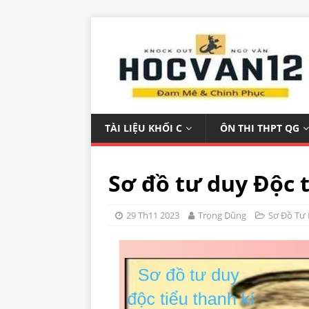
TÀI LIỆU KHỐI C
ÔN THI THPT QG
Sơ đồ tư duy Độc 
29 Th11 2023
Trọng Dũng
Sơ Đồ Tư