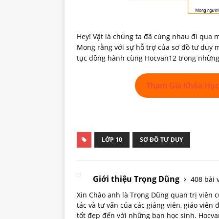
Hey! Vật là chúng ta đã cùng nhau đi qua m
Mong rằng với sự hỗ trợ của sơ đồ tư duy m
tục đồng hành cùng Hocvan12 trong những b
Tham Gia Khóa Học
LỚP 10
SƠ ĐỒ TƯ DUY
Giới thiệu Trọng Dũng
408 bài v
Xin Chào anh là Trọng Dũng quan trị viên
tác và tư vấn của các giảng viên, giáo viên
tốt đẹp đến với những bạn học sinh. Hoc