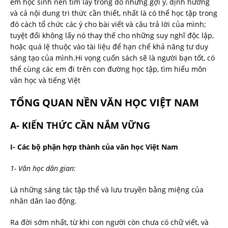
em học sinh nên tìm lấy trong đó những gợi ý, định hướng
và cả nội dung tri thức cần thiết, nhất là có thể học tập trong
đó cách tổ chức các ý cho bài viết và câu trả lời của mình;
tuyệt đối không lấy nó thay thế cho những suy nghĩ độc lập,
hoặc quá lệ thuộc vào tài liệu để hạn chế khả năng tư duy
sáng tạo của mình.Hi vọng cuốn sách sẽ là người bạn tốt, có
thể cùng các em đi trên con đường học tập, tìm hiểu môn
văn học và tiếng Việt
TỔNG QUAN NỀN VĂN HỌC VIỆT NAM
A- KIẾN THỨC CẦN NẮM VỮNG
I- Các bộ phận hợp thành của văn học Việt Nam
1- Văn học dân gian:
Là những sáng tác tập thể và lưu truyền bằng miệng của
nhân dân lao động.
Ra đời sớm nhất, từ khi con người còn chưa có chữ viết, và