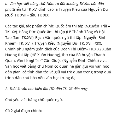
b- Văn học viết bằng chữ Nôm ra đời khoảng TK XIII, bắt đầu
phát
triển từ TK XV, đỉnh cao là Truyện Kiều của Nguyễn Du
(cuối TK XVIII- đầu TK XIX).
Các tác giả, tác phẩm chính: Quốc âm thi tập (Nguyễn Trãi –
TK. XV), Hồng Đức Quốc âm thi tập (Lê Thánh Tông và Hội
Tao đàn- TK.XVI), Bạch Vân quốc ngữ thi tập- Nguyễn Bỉnh
Khiêm- TK. XVII), Truyện Kiều (Nguyễn Du- TK. XVIII-XIX),
Chinh phụ ngâm (Bản dịch của Đoàn Thị Điểm- TK.XIX), Xuân
Hương thi tập (Hồ Xuân Hương), thơ của Bà huyện Thanh
Quan, Văn tế nghĩa sĩ Cần Giuộc (Nguyễn Đình Chiểu) v.v…
Văn học viết bằng chữ Nôm có quan hệ gần gũi với văn học
dân gian, có tính dân tộc và giữ vai trò quan trọng trong quá
trình dân chủ hóa nền văn học trung đại.
2- Thời kì văn học hiện đại (Từ đầu TK. XX đến nay)
Chủ yếu viết bằng chữ quốc ngữ.
Có 2 giai đoạn chính: