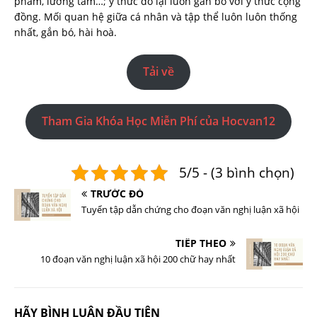
phẩm, lương tâm…; ý thức đó lại luôn gắn bó với ý thức cộng
đồng. Mối quan hệ giữa cá nhân và tập thể luôn luôn thống
nhất, gắn bó, hài hoà.
Tải về
Tham Gia Khóa Học Miễn Phí của Hocvan12
5/5 - (3 bình chọn)
TRƯỚC ĐÓ
Tuyển tập dẫn chứng cho đoạn văn nghị luận xã hội
TIẾP THEO
10 đoạn văn nghị luận xã hội 200 chữ hay nhất
HÃY BÌNH LUẬN ĐẦU TIÊN