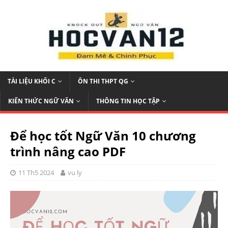
TÀI LIỆU KHỐI C
ÔN THI THPT QG
KIẾN THỨC NGỮ VĂN
THÔNG TIN HỌC TẬP
Để học tốt Ngữ Văn 10 chương
trình nâng cao PDF
11 Th5 2024
vu ly