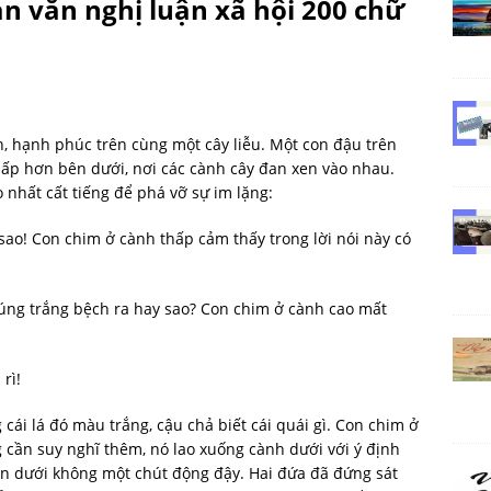
oạn văn nghị luận xã hội 200 chữ
n, hạnh phúc trên cùng một cây liễu. Một con đậu trên
thấp hơn bên dưới, nơi các cành cây đan xen vào nhau.
 nhất cất tiếng để phá vỡ sự im lặng:
sao! Con chim ở cành thấp cảm thấy trong lời nói này có
ng trắng bệch ra hay sao? Con chim ở cành cao mất
rì!
cái lá đó màu trắng, cậu chả biết cái quái gì. Con chim ở
 cần suy nghĩ thêm, nó lao xuống cành dưới với ý định
ên dưới không một chút động đậy. Hai đứa đã đứng sát