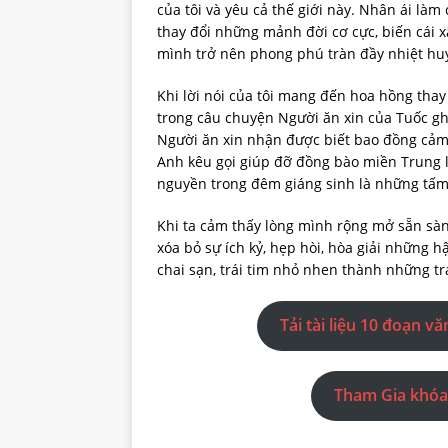
của tôi và yêu cả thế giới này. Nhân ái là
thay đổi những mảnh đời cơ cực, biến cái 
mình trở nên phong phú tràn đầy nhiệt huy
Khi lời nói của tôi mang đến hoa hồng thay 
trong câu chuyện Người ăn xin của Tuốc gh
Người ăn xin nhận được biết bao đồng cảm,
Anh kêu gọi giúp đỡ đồng bào miền Trung lũ
nguyền trong đêm giáng sinh là những tấm
Khi ta cảm thấy lòng mình rộng mở sẵn sàn
xóa bỏ sự ích kỷ, hẹp hòi, hòa giải những h
chai sạn, trái tim nhỏ nhen thành những trá
Tải tài liệu 10 đoạn v
Tham Gia khóa