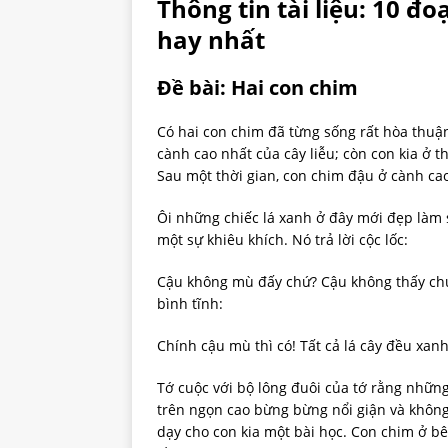
Thông tin tài liệu: 10 đ
hay nhất
Đề bài: Hai con chim
Có hai con chim đã từng sống rất hòa thuậ
cành cao nhất của cây liễu; còn con kia ở 
Sau một thời gian, con chim đậu ở cành cao
Ôi những chiếc lá xanh ở đây mới đẹp làm 
một sự khiêu khích. Nó trả lời cộc lốc:
Cậu không mù đấy chứ? Cậu không thấy chú
bình tĩnh:
Chính cậu mù thì có! Tất cả lá cây đều xanh 
Tớ cuộc với bộ lông đuôi của tớ rằng những 
trên ngọn cao bừng bừng nổi giận và không
dạy cho con kia một bài học. Con chim ở b