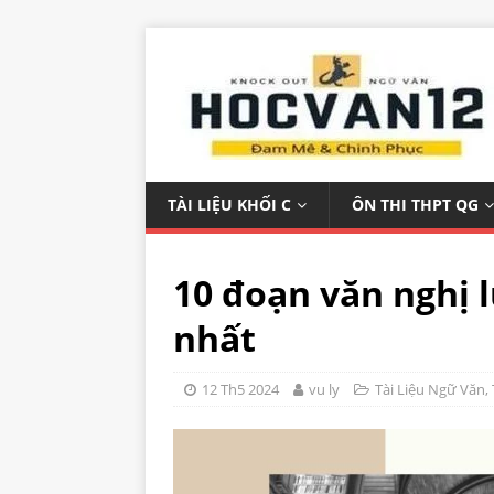
TÀI LIỆU KHỐI C
ÔN THI THPT QG
10 đoạn văn nghị 
nhất
12 Th5 2024
vu ly
Tài Liệu Ngữ Văn
,