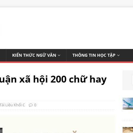
KIẾN THỨC NGỮ VĂN
THÔNG TIN HỌC TẬP
luận xã hội 200 chữ hay
Tài Liệu Khối C
0