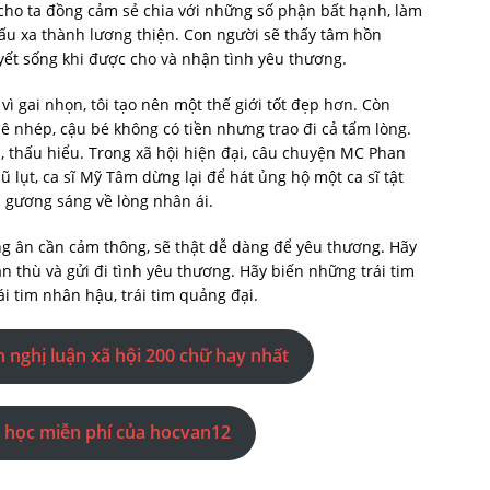
m cho ta đồng cảm sẻ chia với những số phận bất hạnh, làm
xấu xa thành lương thiện. Con người sẽ thấy tâm hồn
ết sống khi được cho và nhận tình yêu thương.
vì gai nhọn, tôi tạo nên một thế giới tốt đẹp hơn. Còn
ê nhép, cậu bé không có tiền nhưng trao đi cả tấm lòng.
 thấu hiểu. Trong xã hội hiện đại, câu chuyện MC Phan
 lụt, ca sĩ Mỹ Tâm dừng lại để hát ủng hộ một ca sĩ tật
 gương sáng về lòng nhân ái.
g ân cần cảm thông, sẽ thật dễ dàng để yêu thương. Hãy
ận thù và gửi đi tình yêu thương. Hãy biến những trái tim
i tim nhân hậu, trái tim quảng đại.
ăn nghị luận xã hội 200 chữ hay nhất
 học miễn phí của hocvan12