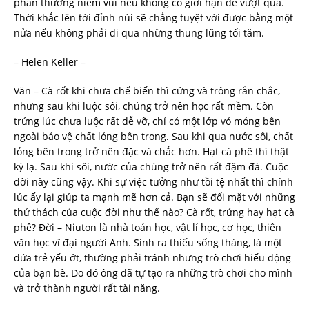
phần thưởng niềm vui nếu không có giới hạn để vượt qua.
Thời khắc lên tới đỉnh núi sẽ chẳng tuyệt vời được bằng một
nửa nếu không phải đi qua những thung lũng tối tăm.
– Helen Keller –
Văn – Cà rốt khi chưa chế biến thì cứng và trông rắn chắc,
nhưng sau khi luộc sôi, chúng trở nên học rất mềm. Còn
trứng lúc chưa luộc rất dễ vỡ, chỉ có một lớp vỏ mỏng bên
ngoài bảo vệ chất lỏng bên trong. Sau khi qua nước sôi, chất
lỏng bên trong trở nên đặc và chắc hơn. Hạt cà phê thì thật
kỳ lạ. Sau khi sôi, nước của chúng trở nên rất đậm đà. Cuộc
đời này cũng vậy. Khi sự việc tưởng như tồi tệ nhất thì chính
lúc ấy lại giúp ta mạnh mẽ hơn cả. Bạn sẽ đối mặt với những
thử thách của cuộc đời như thế nào? Cà rốt, trứng hay hạt cà
phê? Đời – Niuton là nhà toán học, vật lí học, cơ học, thiên
văn học vĩ đại người Anh. Sinh ra thiếu sống tháng, là một
đứa trẻ yếu ớt, thường phải tránh nhưng trò chơi hiếu động
của bạn bè. Do đó ông đã tự tạo ra những trò chơi cho mình
và trở thành người rất tài năng.