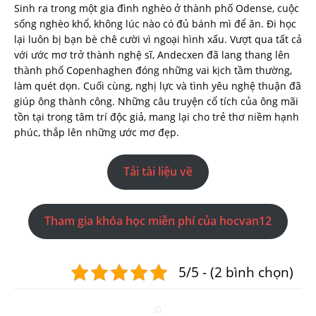
Sinh ra trong một gia đình nghèo ở thành phố Odense, cuộc
sống nghèo khổ, không lúc nào có đủ bánh mì để ăn. Đi học
lại luôn bị bạn bè chê cười vì ngoại hình xấu. Vượt qua tất cả
với ước mơ trở thành nghệ sĩ, Andecxen đã lang thang lên
thành phố Copenhaghen đóng những vai kịch tầm thường,
làm quét dọn. Cuối cùng, nghị lực và tình yêu nghệ thuận đã
giúp ông thành công. Những câu truyện cổ tích của ông mãi
tồn tại trong tâm trí độc giả, mang lại cho trẻ thơ niềm hạnh
phúc, thắp lên những ước mơ đẹp.
Tải tài liệu về
Tham gia khóa học miễn phí của hocvan12
5/5 - (2 bình chọn)