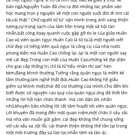
bản ngã,Nguyễn Tuân đã cho ra đời những tác phẩm văn
học mang trọn ý nguyện về một con người suốt đời đi tìm cái
tài,cái thật.” Chữ người tử tù” vặn mình trong ánh sáng thiện
lương,sự trong sạch của tâm hồn trong một xã hội tàn
nhẫn,bất công.Xoay quanh cuộc gặp gỡ éo le của giữa Huấn
Cao và viên quản ngục.Huấn Cao là tử tù,là một người viết
chữ đẹp có tiếng.Viên quả ngục là công cụ của nhà nước
phong kiến mà Huấn Cao chống lại ,lại là một con người say
mê cái đẹp.Trong con mắt của Huấn Cao,những kẻ đại diện
cho giai cấp thống trị chỉ là lũ”tiểu nhân thị oai” hèn
kém,đáng khinh thường.Tưởng rằng quản ngục là môht kẻ
tầm thường,làm nghề thất đức,Huấn Cao không hề giấu
giếm sự khinh miệt,thái độ coi thường của mình.Cho đến khi
biết được sở nguyện cao quý của quản ngục,ông đã thốt lên
những lời hối hận chân thành mà còn dặn dò ,nhắn
nhủ,khuyên bảo những lời rất tâm huyết tới viên quản ngục.
Lời khuyên đã mang đến một quan niệm,một chân lí sâu sắc
mà nhà văn muốn gửi gắm: cái đẹp không thể chung sống
với cái xấu xa ,tội lỗi; cái thánh thiện không thể tồn tại trong
một môi trường đầy sự lừa lọc,nhẫn tâm và tàn ác.