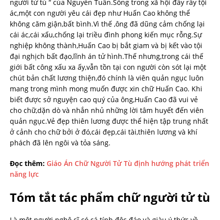
người tử tù “ của Nguyễn Tuân.Sống trong xã hội đầy rẫy tội
ác,một con người yêu cái đẹp như Huấn Cao không thể
không căm giận,bất bình.Vì thế ,ông đã dũng cảm chống lại
cái ác,cái xấu,chống lại triều đình phong kiến mục rỗng.Sự
nghiệp không thành,Huấn Cao bị bắt giam và bị kết vào tội
đại nghịch bất đạo,lĩnh án tử hình.Thế nhưng,trong cái thế
giới bất công xấu xa ấy,vẫn tồn tại con người còn sót lại một
chút bản chất lương thiện,đó chính là viên quản ngục luôn
mang trong mình mong muốn được xin chữ Huấn Cao. Khi
biết được sở nguyện cao quý của ông,Huấn Cao đã vui vẻ
cho chữ,dặn dò và nhắn nhủ những lời tâm huyết đến viên
quản ngục.Vẻ đẹp thiên lương được thể hiện tập trung nhất
ở cảnh cho chữ bởi ở đó,cái đẹp,cái tài,thiên lương và khí
phách đã lên ngôi và tỏa sáng.
Đọc thêm:
Giáo Án Chữ Người Tử Tù định hướng phát triển
năng lực
Tóm tắt tác phẩm chữ người tử tù
Là một người nghệ sĩ có cá tính độc đáo và giàu ý thức về