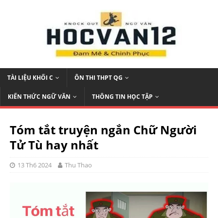
TÀI LIỆU KHỐI C
ÔN THI THPT QG
KIẾN THỨC NGỮ VĂN
THÔNG TIN HỌC TẬP
Tóm tắt truyện ngắn Chữ Người
Tử Tù hay nhất
13 Th6 2024
Thu Thao