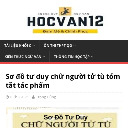
TÀI LIỆU KHỐI C
ÔN THI THPT QG
KIẾN THỨC NGỮ VĂN
THÔNG TIN HỌC TẬP
Sơ đồ tư duy chữ người tử tù tóm
tắt tác phẩm
8 Th3 2025
Trọng Dũng