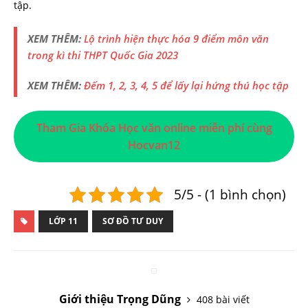
tập.
XEM THÊM:
Lộ trình hiện thực hóa 9 điểm môn văn
trong kì thi THPT Quốc Gia 2023
XEM THÊM:
Đếm 1, 2, 3, 4, 5 để lấy lại hứng thú học tập
Tham Gia Khóa Học văn online miễn phí cùng
Hocvan12
5/5 - (1 bình chọn)
LỚP 11
SƠ ĐỒ TƯ DUY
Giới thiệu Trọng Dũng
408 bài viết