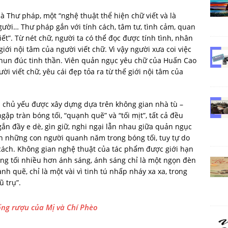
à Thư pháp, một “nghệ thuật thể hiện chữ viết và là
gười… Thư pháp gắn với tính cách, tâm tư, tình cảm, quan
ết”. Từ nét chữ, người ta có thể đọc được tính tình, nhân
giới nội tâm của người viết chữ. Vì vậy người xưa coi việc
 hun đúc tinh thần. Viên quản ngục yêu chữ của Huấn Cao
ời viết chữ, yêu cái đẹp tỏa ra từ thế giới nội tâm của
 chủ yếu được xây dựng dựa trên không gian nhà tù –
gập tràn bóng tối, “quạnh quẽ” và “tối mịt”, tất cả đều
n đầy e dè, gìn giữ, nghi ngại lẫn nhau giữa quản ngục
ận những con người quanh năm trong bóng tối, tuy tự do
cách. Không gian nghệ thuật của tác phẩm được giới hạn
ng tối nhiều hơn ánh sáng, ánh sáng chỉ là một ngọn đèn
nh quẽ, chỉ là một vài vì tinh tú nhấp nháy xa xa, trong
ũ trụ”.
ng rượu của Mị và Chí Phèo