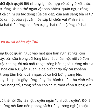
ối địch quyết liệt nhưng lại hòa hợp vô cùng ở kết thúc
 trường, khinh thế ngạo vật bao nhiêu, quản ngục càng
 cả chỉ vì sự tác động của cái đẹp, của ánh sáng tỏa ra từ
ót xa một báu vật văn hóa sắp bị chôn vùi vĩnh viễn.
ủa hai thế đứng, hai tâm trạng, hai thái độ ứng xử, hai
 xà nu và nhân vật Tnú
àng buộc quản ngục vào một giới hạn nghiệt ngã, con
áy, còn sâu trong cõi lòng kia chất chứa một nỗi cô đơn
. Một con người mà mới thoạt trông bên ngoài tưởng như là
ài hoa của Nguyễn Tuân là đã biết chớp lấy cái khoảnh
i trong tâm hồn quản ngục có cơ hội bừng sáng lên.
ng cho phút giây bừng sáng đó thành thiên thu vĩnh viễn
 với bóng tối, trong “cảnh cho chữ”, “một cảnh tượng xưa
ó thể nói đây là một truyện ngắn “phi cốt truyện”. Đó là
 những nét làm nên phong cách riêng trong nghệ thuật