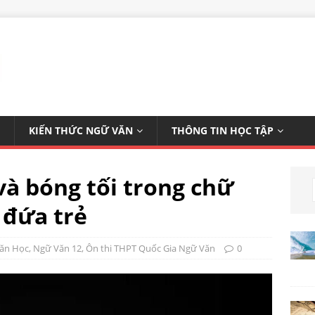
KIẾN THỨC NGỮ VĂN
THÔNG TIN HỌC TẬP
và bóng tối trong chữ
 đứa trẻ
Văn Học
,
Ngữ Văn 12
,
Ôn thi THPT Quốc Gia Ngữ Văn
0