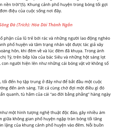
rên nền trời”(5). Khung cảnh phố huyện trong bóng tối gợi
đơn điệu của cuộc sống nơi đây.
Sông Đà (Trích): Hóa Dài Thành Ngắn
Số phận của lũ trẻ bới rác và những người lao động nghèo
cảnh phố huyện và tâm trạng nhân vật được tác giả xây
hoàng hôn, khi đêm về và lúc đêm đã khuya. Trong ánh
chị Tý, trên bếp lửa của bác Siêu và những hột sáng lọt
 con người hiện lên như những cái bóng vật vờ không số
, tối đến họ tập trung ở đây như để bắt đầu một cuộc
ướng đến ánh sáng. Tất cả cùng chờ đợi một điều gì đó
quẩn quanh, tù hãm của cái “ao đời bằng phẳng” hàng ngày
như một hình tượng nghệ thuật độc đáo, gây nhiều ám
ỏm giữa không gian phố huyện ngập tràn bóng tối tăng
ồn lặng của khung cảnh phố huyện vào đêm. Nỗi buồn