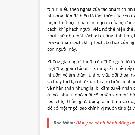
“Chữ” hiểu theo nghĩa của tác phẩm chính l
phương tiện để biểu lộ tâm thức của con n
niệm triết học, nhân sinh quan của người vi
cách, khí phách người viết, nó thể hiện thế 
chơi chữ như một cách di dưỡng tính tình,
là yêu nhân cách, khí phách, tài hoa của ngư
con người này.
Không gian nghệ thuật của Chữ người tử tù
một “trại giam tối om”, khung cảnh nền ấy n
nhuốm vẻ âm thầm, u ám. Mẩu đối thoại ngắ
và thầy thơ lại như khắc họa rõ hơn số ph
về nhân thân nhưng lại bị cầm tù về nhân 
ở một nhà tù nhỏ, một cõi nhân sinh mà bó
leo lét lọt thỏm giữa bóng tối mịt mù và quạ
đó có một “ngôi sao chính vị muốn từ biệt v
Đọc thêm:
Dàn ý so sánh hành động uố