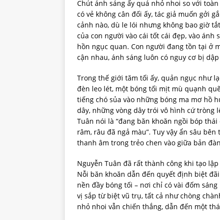
Chút ánh sáng ấy quá nhỏ nhoi so với toà
có vẻ không cân đối ấy, tác giả muốn gởi g
cảnh nào, dù le lói nhưng không bao giờ tắ
của con người vào cái tốt cái đẹp, vào ánh 
hồn ngục quan. Con người đang tồn tại ở 
cận nhau, ánh sáng luôn có nguy cơ bị dập 
Trong thế giới tăm tối ấy, quản ngục như l
đèn leo lét, một bóng tối mịt mù quạnh quẽ,
tiếng chó sủa vào những bóng ma mơ hồ 
dây, những vòng dây trói vô hình cứ tròng 
Tuân nói là “đang băn khoăn ngồi bóp thái
râm, râu đã ngả màu”. Tuy vậy ẩn sâu bên 
thanh âm trong trẻo chen vào giữa bản đàn
Nguyễn Tuân đã rất thành công khi tạo lập
Nỗi băn khoăn dẫn đến quyết định biệt đã
nền đầy bóng tối – nơi chỉ có vài đốm sáng
vị sắp từ biệt vũ trụ, tất cả như chòng chà
nhỏ nhoi vẫn chiến thắng, dẫn đến một thá