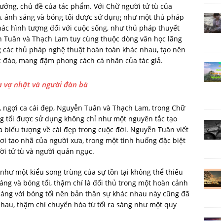
tưởng, chủ đề của tác phẩm. Với Chữ người tử tù của
, ánh sáng và bóng tối được sử dụng như một thủ pháp
hác hình tượng đối với cuộc sống, như thủ pháp thuyết
ễn Tuân và Thạch Lam tuy cùng thuộc dòng văn học lãng
các thủ pháp nghệ thuật hoàn toàn khác nhau, tạo nên
ộc đáo, mang đậm phong cách cá nhân của tác giả.
a vợ nhặt và người đàn bà
p, ngợi ca cái đẹp, Nguyễn Tuân và Thạch Lam, trong Chữ
ng tối được sử dụng không chỉ như một nguyên tắc tạo
 biểu tượng về cái đẹp trong cuộc đời. Nguyễn Tuân viết
ơi tao nhã của người xưa, trong một tình huống đặc biệt
ời tử tù và người quản ngục.
như một kiểu song trùng của sự tồn tại không thể thiếu
áng và bóng tối, thậm chí là đối thủ trong một hoàn cảnh
 sáng với bóng tối nên bản thân sự khác nhau này cũng đã
hau, thậm chí chuyển hóa từ tối ra sáng như một quy