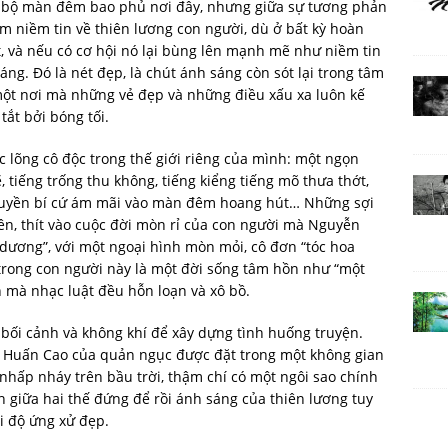
n bộ màn đêm bao phủ nơi đây, nhưng giữa sự tương phản
ắm niềm tin về thiên lương con người, dù ở bất kỳ hoàn
t, và nếu có cơ hội nó lại bùng lên mạnh mẽ như niềm tin
sáng. Đó là nét đẹp, là chút ánh sáng còn sót lại trong tâm
một nơi mà những vẻ đẹp và những điều xấu xa luôn kế
tắt bởi bóng tối.
ạc lõng cô độc trong thế giới riêng của mình: một ngọn
 tiếng trống thu không, tiếng kiểng tiếng mõ thưa thớt,
huyền bí cứ ám mãi vào màn đêm hoang hút… Những sợi
lên, thít vào cuộc đời mòn rỉ của con người mà Nguyễn
 dương”, với một ngoại hình mòn mỏi, cô đơn “tóc hoa
trong con người này là một đời sống tâm hồn như “một
 mà nhạc luật đều hỗn loạn và xô bồ.
 bối cảnh và không khí để xây dựng tình huống truyện.
i Huấn Cao của quản ngục được đặt trong một không gian
 nhấp nháy trên bầu trời, thậm chí có một ngôi sao chính
nh giữa hai thế đứng để rồi ánh sáng của thiên lương tuy
i độ ứng xử đẹp.