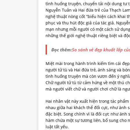
tình huống truyện, chuyển tải nội dung tư 
Nguyễn Tuân và Hai đứa trẻ của Thạch Lam
nghệ thuật nòng cốt “biểu hiện cách khai t
phục và thu hút độc giả của tác giả. Nguy
mạn nhưng mỗi người có một cách sử dụng 
những thế giới nghệ thuật riêng biệt và đ
Đọc thêm:
So sánh vẻ đẹp khuất lấp củ
Miệt mài trong hành trình kiếm tìm cái đẹ
người tử tù và Hai đứa trẻ, ánh sáng và bó
tình huống truyện mà còn vươn đến ý nghĩa
Chữ người tử tù từ cảm hứng về một thú ch
mà người viết chữ và người chơi chữ là ngư
Hai nhân vật này xuất hiện trong tác phẩm 
nhau giữa hai khách thể đối cực, như ánh s
đặc biệt. Song chính vì là đối cực như ánh
hàm chứa một sự tương liên, bổ sung cho n
luật tất yếu.