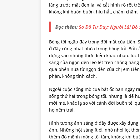
làng trước mặt đen lại và cắt hình rõ rệt t
không khí buồn buồn, hiu hắt, chậm chậm, 
Đọc thêm:
Sơ Đồ Tư Duy: Người Lái Đò 
Bóng tối ngập đầy trong đôi mắt của Liên. 
ở đây cũng nhạt nhòa trong bóng tối. Bối 
dựng vào những thời điểm khác nhau: lúc 
sáng của ngọn đèn leo lét trên chõng hàng 
qua phên nứa từ ngọn đèn của chị em Liên,
phận, không tính cách.
Ngoài cuộc sống mò cua bắt ốc ban ngày ra
sống thứ hai trong bóng tối, nhưng là để h
mới mẻ, khác lạ so với cảnh đời buồn tẻ, 
họ nếm trải.
Hình tượng ánh sáng ở đây được xây dựng 
ảnh. Những hột sáng ít ỏi, nhỏ nhoi lọt th
thêm độ mênh mông tối tăm, không khí bu