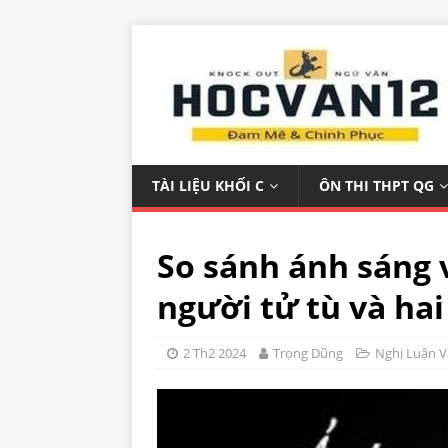
TÀI LIỆU KHỐI C
ÔN THI THPT QG
So sánh ánh sáng 
người tử tù và hai
2 Th2 2024
Trọng Dũng
Nghị Luận 