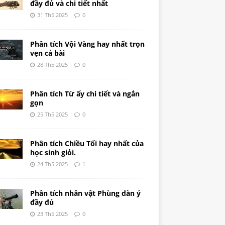
đầy đủ và chi tiết nhất
31 Th5 2025
0
Phân tích Vội Vàng hay nhất trọn
vẹn cả bài
28 Th5 2025
0
Phân tích Từ ấy chi tiết và ngắn
gọn
25 Th5 2025
0
Phân tích Chiều Tối hay nhất của
học sinh giỏi.
24 Th5 2025
1
Phân tích nhân vật Phùng dàn ý
đầy đủ
23 Th5 2025
0