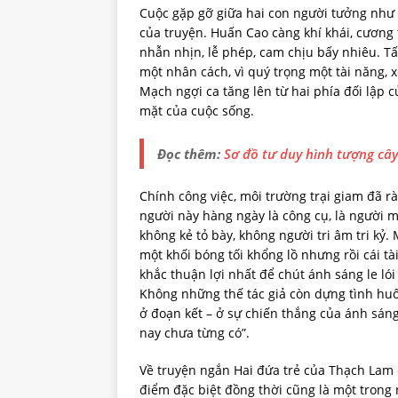
Cuộc gặp gỡ giữa hai con người tưởng như đ
của truyện. Huấn Cao càng khí khái, cương
nhẫn nhịn, lễ phép, cam chịu bấy nhiêu. Tất
một nhân cách, vì quý trọng một tài năng, x
Mạch ngợi ca tăng lên từ hai phía đối lập c
mặt của cuộc sống.
Đọc thêm:
Sơ đồ tư duy hình tượng cây
Chính công việc, môi trường trại giam đã r
người này hàng ngày là công cụ, là người m
không kẻ tỏ bày, không người tri âm tri kỷ
một khối bóng tối khổng lồ nhưng rồi cái t
khắc thuận lợi nhất để chút ánh sáng le ló
Không những thế tác giả còn dựng tình huố
ở đoạn kết – ở sự chiến thắng của ánh sáng
nay chưa từng có”.
Về truyện ngắn Hai đứa trẻ của Thạch Lam c
điểm đặc biệt đồng thời cũng là một trong