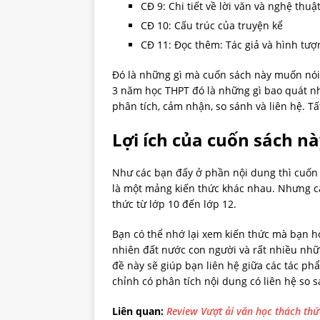
CĐ 9: Chi tiết về lời văn và nghệ thuậ
CĐ 10: Cấu trúc của truyện kể
CĐ 11: Đọc thêm: Tác giả và hình tượn
Đó là những gì mà cuốn sách này muốn nói
3 năm học THPT đó là những gì bao quát nh
phân tích, cảm nhận, so sánh và liên hệ. 
Lợi ích của cuốn sách n
Như các bạn đấy ở phần nội dung thì cuốn
là một mảng kiến thức khác nhau. Nhưng cá
thức từ lớp 10 đến lớp 12.
Bạn có thể nhớ lại xem kiến thức mà bạn họ
nhiên đất nước con người và rất nhiều nh
đề này sẽ giúp bạn liên hệ giữa các tác p
chỉnh có phân tích nội dung có liên hệ so 
Liên quan:
Review Vượt ải văn học thách thứ