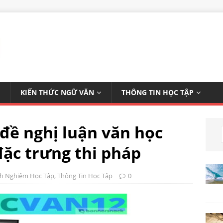
KIẾN THỨC NGỮ VĂN
THÔNG TIN HỌC TẬP
đề nghị luận văn học
ặc trưng thi pháp
nh Nghiệm Học Tập
,
Thông Tin Học Tập
0