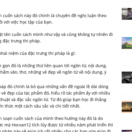
 cuốn sách này đó chính là chuyên đề nghị luận theo
đối với việc học tập của bạn.
ặt tên cuốn sách mình như vậy và cũng không tự nhiên đi
 đặc trưng thi pháp.
hái niệm của đặc trưng thi pháp là gì:
 gọn đó là những thứ liên quan tới ngôn từ, nội dung,
hẩm văn, thơ, những vẻ đẹp về ngôn từ về nội dung, ý
háp đó chính là bỏ qua những vấn đề ngoài lề dài dòng
rõ vẻ đẹp của tác phẩm đó, hiểu rõ tác phẩm ấy với nhiều
 thuật và đặc sắc ngôn từ. Từ đó giúp bạn học đi thẳng
ến thức một cách sâu sắc và chi tiết nhất.
iên soạn cuốn sách của mình theo hướng này đó là do
c mà Hocvan12 tích lũy được từ nhiều năm phát triển thì
háp này sẽ giúp ích rất nhiều cho các bạn vừa giúp đi