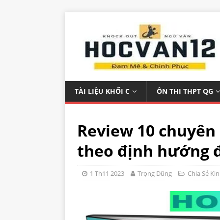
TÀI LIỆU KHỐI C
ÔN THI THPT QG
Review 10 chuyên 
theo định hướng đ
1 Th11 2023
Trọng Dũng
Chia Sẻ Ki