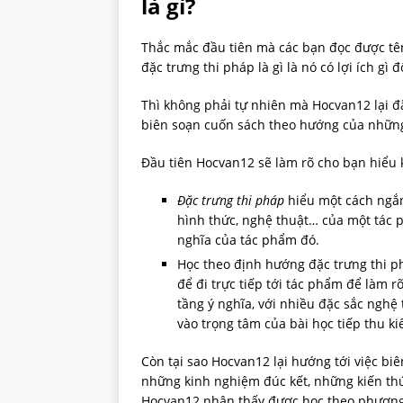
là gì?
Thắc mắc đầu tiên mà các bạn đọc được tên
đặc trưng thi pháp là gì là nó có lợi ích gì 
Thì không phải tự nhiên mà Hocvan12 lại đ
biên soạn cuốn sách theo hướng của những
Đầu tiên Hocvan12 sẽ làm rõ cho bạn hiểu k
Đặc trưng thi pháp
hiểu một cách ngắn
hình thức, nghệ thuật… của một tác p
nghĩa của tác phẩm đó.
Học theo định hướng đặc trưng thi p
để đi trực tiếp tới tác phẩm để làm 
tầng ý nghĩa, với nhiều đặc sắc nghệ
vào trọng tâm của bài học tiếp thu ki
Còn tại sao Hocvan12 lại hướng tới việc b
những kinh nghiệm đúc kết, những kiến thứ
Hocvan12 nhận thấy được học theo phương p