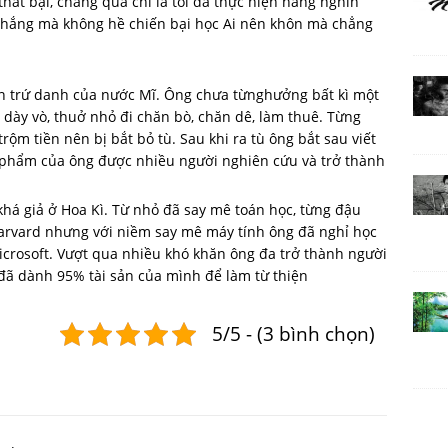
hất bại, chẳng qua chỉ là tôi đã thực hiện hàng nghìn
 thắng mà không hề chiến bại học Ai nên khôn mà chẳng
văn trứ danh của nước Mĩ. Ông chưa từnghưởng bất kì một
t dày vò, thuở nhỏ đi chăn bò, chăn dê, làm thuê. Từng
rộm tiền nên bị bắt bỏ tù. Sau khi ra tù ông bắt sau viết
ác phẩm của ông được nhiều người nghiên cứu và trở thành
 khá giả ở Hoa Kì. Từ nhỏ đã say mê toán học, từng đậu
arvard nhưng với niềm say mê máy tính ông đã nghỉ học
crosoft. Vượt qua nhiều khó khăn ông đa trở thành người
 đã dành 95% tài sản của mình để làm từ thiện
5/5 - (3 bình chọn)