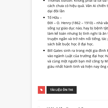
Thomas Edison: Không phải là tôi đã t
cách chưa có hiệu quả. Văn Ai chiến
dại đôi lần
Tố Hữu –
Đời – O. Henry (1862 – 1910) – nhà 
sống sự giáo dục nào, hay bị bệnh tậ
làm kế toán nhưng bị tình nghi là ăn t
truyện ngắn và trở nên nổi tiếng, t
sách bắt buộc học ở đại học.
Bill Gates sinh ra trong một gia đình
vào ngành Luật của trường đại học H
và cùng một người bạn mở công ty Mi
giàu nhất hành tinh và hiện nay ông
TÀI LIỆU ÔN THI