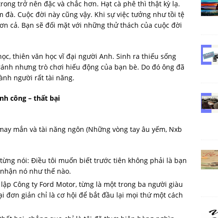
rong trở nên đặc và chắc hơn. Hạt cà phê thì thật kỳ lạ.
m đà. Cuộc đời này cũng vậy. Khi sự việc tưởng như tồi tệ
hơn cả. Bạn sẽ đối mặt với những thử thách của cuộc đời
 học, thiên văn học vĩ đại người Anh. Sinh ra thiếu sống
tránh nhưng trò chơi hiếu động của bạn bè. Do đó ông đã
ành người rất tài năng.
nh công – thất bại
, may mắn và tài năng ngôn (Những vòng tay âu yếm, Nxb
từng nói: Điều tôi muốn biết trước tiên không phải là bạn
 nhận nó như thế nào.
 lập Công ty Ford Motor, từng là một trong ba người giàu
ại đơn giản chỉ là cơ hội để bắt đầu lại mọi thứ một cách