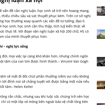
ề vấn đề cần nghị luận, học sinh sẽ trở nên hoang mang,
, thiếu chiều sâu và sức thuyết phục kém. Trên cơ sở nghị
ng học thường xoay quanh các vấn đề tư tưởng, đạo lí,
i học sinh, học sinh cần thu thập, tích luỹ kiến thức về
ức thực tế. Với đoạn văn nghị luận xã hội 200 chữ, HS có
làm của mình thuyết phục hơn.
hí – nghị lực sống
 đời, mọi việc lại càng khó khăn hơn, nhưng chính ngôn
nội tâm của con tim được hình thành.– Vincent Van Gogh
hiệm sẽ mất đi đôi chút phần thưởng niềm vui nếu không
ên tới đỉnh núi sẽ chẳng tuyệt vời được bằng một nửa nếu
tối tăm– Helen Keller
trông rắn chắc, nhưng sau khi luộc sôi, chúng trở nên học
, chỉ có một lớp vỏ mỏng bên ngoài bảo vệ chất lỏng bên