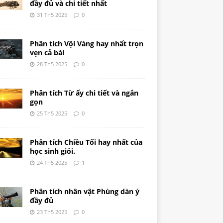
đầy đủ và chi tiết nhất
31 Th5 2025
0
Phân tích Vội Vàng hay nhất trọn
vẹn cả bài
28 Th5 2025
0
Phân tích Từ ấy chi tiết và ngắn
gọn
25 Th5 2025
0
Phân tích Chiều Tối hay nhất của
học sinh giỏi.
24 Th5 2025
1
Phân tích nhân vật Phùng dàn ý
đầy đủ
23 Th5 2025
0