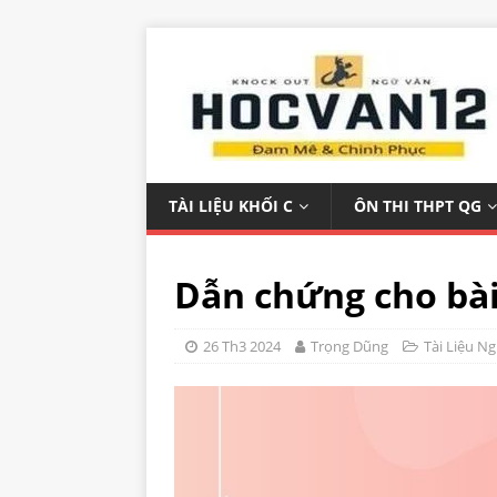
TÀI LIỆU KHỐI C
ÔN THI THPT QG
Dẫn chứng cho bài
26 Th3 2024
Trọng Dũng
Tài Liệu N