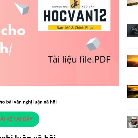
o bài văn nghị luận xã hội
ẢI VỀ TẠI ĐÂY
ghị luận xã hội