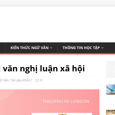
KIẾN THỨC NGỮ VĂN
THÔNG TIN HỌC TẬP
 văn nghị luận xã hội
gữ Văn
,
Tài Liệu Khối C
0