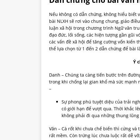
Nếu không có dẫn chứng, không hiểu biết v
bài NLXH sẽ rơi vào chung chung, giáo điều
luận xã hội trong chương trình Ngữ văn tru
đạo đức, lối sống, các hiện tượng gần gũi vớ
các vấn đề xã hội để tăng cường vốn kiến th
thể lựa chọn từ 1 đến 2 dẫn chứng để bài 
Ý c
Danh – Chúng ta càng tiến bước trên đường
trong khi chống lại gian khổ mà sức mạnh 
–
Sự phong phú tuyệt diệu của trải ng
có giới hạn để vượt qua. Thời khắc l
không phải đi qua những thung lũng 
Văn – Cà rốt khi chưa chế biến thì cứng và 
rất mềm. Còn trứng lúc chưa luộc rất dễ vỡ