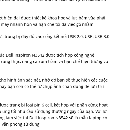
let hiện đại được thiết kế khoa học và lực bấm vừa phải
 máy nhanh hơn và hạn chế tối đa việc gõ nhầm.
ợc trang bị đầy đủ các cổng kết nối USB 2.0, USB, USB 3.0,
ủa Dell Inspiron N3542 được tích hợp công nghệ
 trung thực, nâng cao âm trầm và hạn chế hiện tượng vỡ
o hình ảnh sắc nét, nhờ đó bạn sẽ thực hiện các cuộc
 này bạn còn có thể tự chụp ảnh chân dung để lưu trữ
được trang bị loai pin 6 cell, kết hợp với phần cứng hoạt
p ứng tốt nhu cầu sử dụng thường ngày của bạn. Với lợi
ng làm việc thì Dell Inspiron N3542 sẽ là mẫu laptop có
n văn phòng sử dụng.