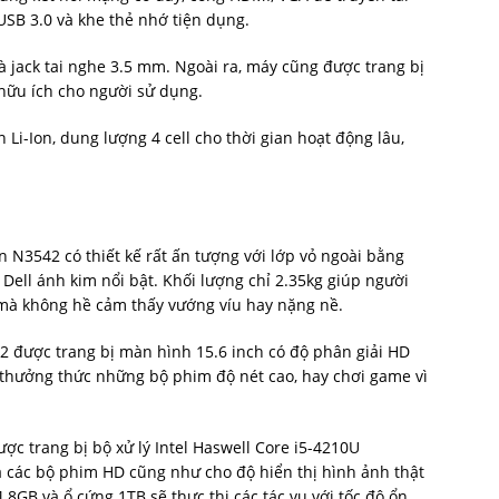
USB 3.0 và khe thẻ nhớ tiện dụng.
à jack tai nghe 3.5 mm. Ngoài ra, máy cũng được trang bị
 hữu ích cho người sử dụng.
 Li-Ion, dung lượng 4 cell cho thời gian hoạt động lâu,
n N3542 có thiết kế rất ấn tượng với lớp vỏ ngoài bằng
ell ánh kim nổi bật. Khối lượng chỉ 2.35kg giúp người
à không hề cảm thấy vướng víu hay nặng nề.
542 được trang bị màn hình 15.6 inch có độ phân giải HD
 thưởng thức những bộ phim độ nét cao, hay chơi game vì
được trang bị bộ xử lý Intel Haswell Core i5-4210U
 các bộ phim HD cũng như cho độ hiển thị hình ảnh thật
 8GB và ổ cứng 1TB sẽ thực thi các tác vụ với tốc độ ổn