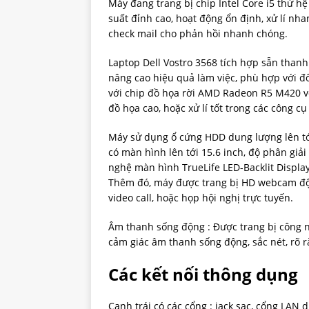
Máy đang trang bị chip Intel Core i5 thứ hệ
suất đỉnh cao, hoạt động ổn định, xử lí nha
check mail cho phản hồi nhanh chóng.
Laptop Dell Vostro 3568​ tích hợp sẵn than
nâng cao hiệu quả làm việc, phù hợp với đ
với chip đồ họa rời AMD Radeon R5 M420 v
đồ họa cao, hoặc xử lí tốt trong các công c
Máy sử dụng ổ cứng HDD dung lượng lên tới 
có màn hình lên tới 15.6 inch, độ phân giải 
nghệ màn hình TrueLife LED-Backlit Displa
Thêm đó, máy được trang bị HD webcam độ 
video call, hoặc họp hội nghị trực tuyến.
Âm thanh sống động : Được trang bị công
cảm giác âm thanh sống động, sắc nét, rõ r
Các kết nối thông dụng
Cạnh trái có các cổng : jack sạc, cổng LAN