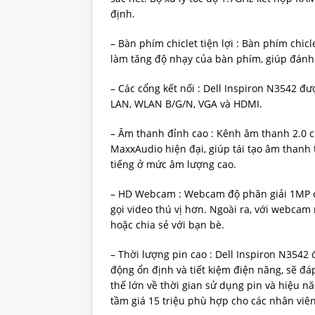
định.
– Bàn phím chiclet tiện lợi : Bàn phím chic
làm tăng độ nhạy của bàn phím, giúp đánh
– Các cổng kết nối : Dell Inspiron N3542 đư
LAN, WLAN B/G/N, VGA và HDMI.
– Âm thanh đỉnh cao : Kênh âm thanh 2.0 c
MaxxAudio hiện đại, giúp tái tạo âm thanh
tiếng ở mức âm lượng cao.
– HD Webcam : Webcam độ phân giải 1MP ch
gọi video thú vị hơn. Ngoài ra, với webcam
hoặc chia sẻ với bạn bè.
– Thời lượng pin cao : Dell Inspiron N3542 
động ổn định và tiết kiệm điện năng, sẽ đá
thế lớn về thời gian sử dụng pin và hiệu nă
tầm giá 15 triệu phù hợp cho các nhân viê