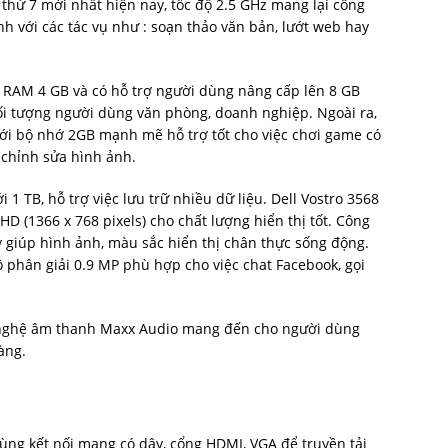
 thứ 7 mới nhất hiện nay, tốc độ 2.5 GHz mang lại công
nh với các tác vụ như : soạn thảo văn bản, lướt web hay
h RAM 4 GB và có hỗ trợ người dùng nâng cấp lên 8 GB
ối tượng người dùng văn phòng, doanh nghiệp. Ngoài ra,
ới bộ nhớ 2GB mạnh mẽ hỗ trợ tốt cho việc chơi game có
ụ chỉnh sửa hình ảnh.
1 TB, hỗ trợ việc lưu trữ nhiều dữ liệu. Dell Vostro 3568
HD (1366 x 768 pixels) cho chất lượng hiển thị tốt. Công
y giúp hình ảnh, màu sắc hiển thị chân thực sống động.
phân giải 0.9 MP phù hợp cho việc chat Facebook, gọi
 nghệ âm thanh Maxx Audio mang đến cho người dùng
àng.
 dùng kết nối mạng có dây, cổng HDMI, VGA để truyền tải