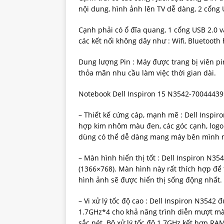
nội dung, hình ảnh lên TV dễ dàng, 2 cổng 
Cạnh phải có ổ đĩa quang, 1 cổng USB 2.0 v
các kết nối không dây như : Wifi, Bluetooth
Dung lượng Pin : Máy được trang bị viên pin
thỏa mãn nhu cầu làm việc thời gian dài.
Notebook Dell Inspiron 15 N3542-70044439
– Thiết kế cứng cáp, mạnh mẽ : Dell Inspiro
hợp kim nhôm màu đen, các góc cạnh, logo D
dùng có thể dễ dàng mang máy bên mình m
– Màn hình hiển thị tốt : Dell Inspiron N3
(1366×768). Màn hình này rất thích hợp để
hình ảnh sẽ được hiển thị sống động nhất.
– Vi xử lý tốc độ cao : Dell Inspiron N3542 
1.7GHz*4 cho khả năng trình diễn mượt mà
sắc nét. Bộ xử lý tốc độ 1.7GHz kết hợp RAM