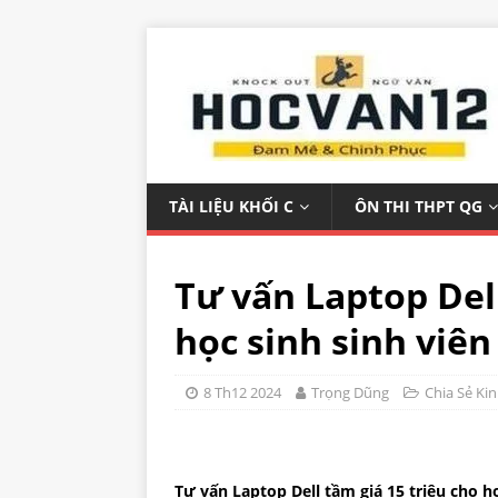
TÀI LIỆU KHỐI C
ÔN THI THPT QG
Tư vấn Laptop Dell
học sinh sinh viên
8 Th12 2024
Trọng Dũng
Chia Sẻ Ki
Tư vấn Laptop Dell tầm giá 15 triệu cho họ