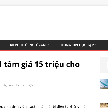
KIẾN THỨC NGỮ VĂN
THÔNG TIN HỌC TẬP
 tầm giá 15 triệu cho
nh Nghiệm Học Tập
0
c sinh sinh viên
: Laptop là thiết bị điện tử không thể