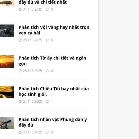
đầy đủ và chi tiết nhất
31 Th5 2025
0
Phân tích Vội Vàng hay nhất trọn
vẹn cả bài
28 Th5 2025
0
Phân tích Từ ấy chi tiết và ngắn
gọn
25 Th5 2025
0
Phân tích Chiều Tối hay nhất của
học sinh giỏi.
24 Th5 2025
1
Phân tích nhân vật Phùng dàn ý
đầy đủ
23 Th5 2025
0