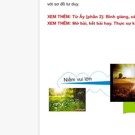
với sơ đồ tư duy.
XEM THÊM: Từ Ấy (phần 2): Bình giảng, c
XEM THÊM: Mở bài, kết bài hay. Thực sự 