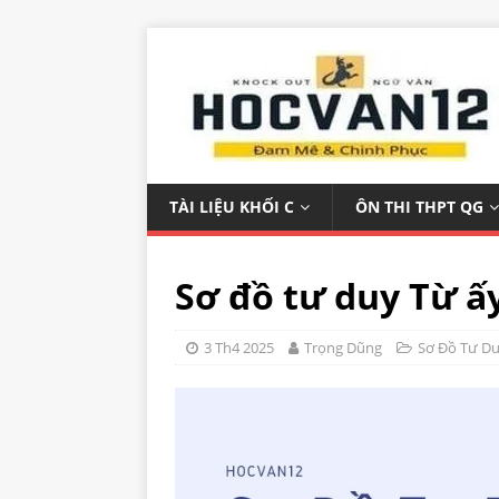
TÀI LIỆU KHỐI C
ÔN THI THPT QG
Sơ đồ tư duy Từ ấ
3 Th4 2025
Trọng Dũng
Sơ Đồ Tư D