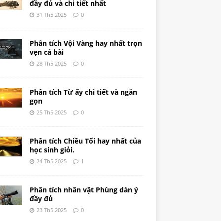
đầy đủ và chi tiết nhất
31 Th5 2025
0
Phân tích Vội Vàng hay nhất trọn
vẹn cả bài
28 Th5 2025
0
Phân tích Từ ấy chi tiết và ngắn
gọn
25 Th5 2025
0
Phân tích Chiều Tối hay nhất của
học sinh giỏi.
24 Th5 2025
1
Phân tích nhân vật Phùng dàn ý
đầy đủ
23 Th5 2025
0