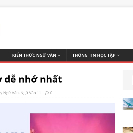
KIẾN THỨC NGỮ VĂN
THÔNG TIN HỌC TẬP
y dễ nhớ nhất
uy Ngữ Văn
,
Ngữ Văn 11
0