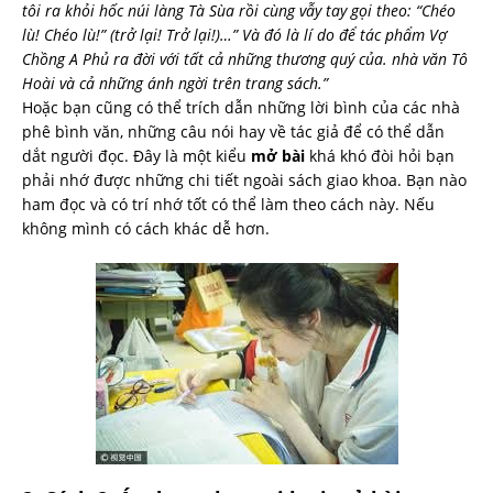
tôi ra khỏi hốc núi làng Tà Sùa rồi cùng vẫy tay gọi theo: “Chéo
lù! Chéo lù!” (trở lại! Trở lại!)…” Và đó là lí do để tác phẩm Vợ
Chồng A Phủ ra đời với tất cả những thương quý của. nhà văn Tô
Hoài và cả những ánh ngời trên trang sách.”
Hoặc bạn cũng có thể trích dẫn những lời bình của các nhà
phê bình văn, những câu nói hay về tác giả để có thể dẫn
dắt người đọc. Đây là một kiểu
mở bài
khá khó đòi hỏi bạn
phải nhớ được những chi tiết ngoài sách giao khoa. Bạn nào
ham đọc và có trí nhớ tốt có thể làm theo cách này. Nếu
không mình có cách khác dễ hơn.