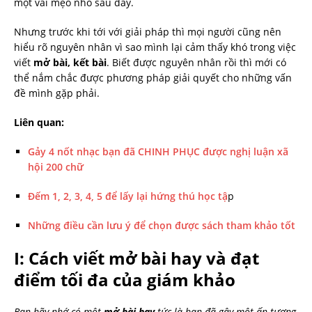
một vài mẹo nhỏ sau đây.
Nhưng trước khi tới với giải pháp thì mọi người cũng nên
hiểu rõ nguyên nhân vì sao mình lại cảm thấy khó trong việc
viết
mở bài, kết bài
. Biết được nguyên nhân rồi thì mới có
thể nắm chắc được phương pháp giải quyết cho những vấn
đề mình gặp phải.
Liên quan:
Gảy 4 nốt nhạc bạn đã CHINH PHỤC được nghị luận xã
hội 200 chữ
Đếm 1, 2, 3, 4, 5 để lấy lại hứng thú học tậ
p
Những điều cần lưu ý để chọn được sách tham khảo tốt
I: Cách viết mở bài hay và đạt
điểm tối đa của giám khảo
Bạn hãy nhớ có một
mở bài hay
tức là bạn đã gây một ấn tượng