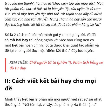
trúc của âm thanh”, hội họa là “khúc biến tấu của màu sắc”; Một
tác phẩm văn học có thể coi là bàn yến tiệc của ngôn từ và cảm
xúc. Và có một bàn yến tiệc như thế, rất thịnh soạn đầy đủ dư vị
cảm xúc của nhà văn Nguyễn Trung Thành đã bày sẵn chờ người
đọc thưởng thức với tất cả say mê, đó là tác phẩm Rừng Xà Nu”
Đó là 2 cách mở bài mà mình gợi ý cho mọi người. Và đã
có
mở bài hay
thì đồng nghĩa với việc bạn cũng nên có
một
kết bài
hoàn chỉnh, lột tả được khái quát tác phẩm và
để lại cho người đọc một “điểm kết thúc” đầy lưu luyến.
XEM THÊM:
Chữ người tử tù (phần 1): Phân tích bằng sơ
đồ tư duy
II: Cách viết kết bài hay cho mọi
đề
Mình thấy
kết bài
là phần mà mọi người viết rất sơ sài nhất,
thường là: “Nói tóm lại, vì vậy, tác phẩm lọ kia thể hiện…”