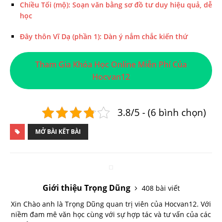
Chiều Tối (mộ): Soạn văn bằng sơ đồ tư duy hiệu quả, dễ
học
Đây thôn Vĩ Dạ (phần 1): Dàn ý nắm chắc kiến thứ
Tham Gia Khóa Học Online Miễn Phí Của
Hocvan12
3.8/5 - (6 bình chọn)
MỞ BÀI KẾT BÀI
Giới thiệu Trọng Dũng
408 bài viết
Xin Chào anh là Trọng Dũng quan trị viên của Hocvan12. Với
niềm đam mê văn học cùng với sự hợp tác và tư vấn của các