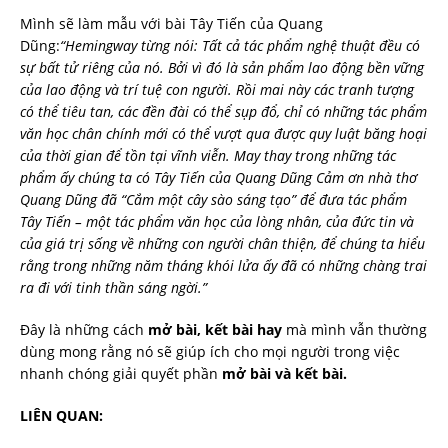
Mình sẽ làm mẫu với bài Tây Tiến của Quang
Dũng:
“Hemingway từng nói: Tất cả tác phẩm nghệ thuật đều có
sự bất tử riêng của nó. Bởi vì đó là sản phẩm lao động bền vững
của lao động và trí tuệ con người. Rồi mai này các tranh tượng
có thể tiêu tan, các đền đài có thể sụp đổ, chỉ có những tác phẩm
văn học chân chính mới có thể vượt qua được quy luật băng hoại
của thời gian để tồn tại vĩnh viễn. May thay trong những tác
phẩm ấy chúng ta có Tây Tiến của Quang Dũng Cảm ơn nhà thơ
Quang Dũng đã “Cắm một cây sào sáng tạo” để đưa tác phẩm
Tây Tiến – một tác phẩm văn học của lòng nhân, của đức tin và
của giá trị sống về những con người chân thiện, để chúng ta hiểu
rằng trong những năm tháng khói lửa ấy đã có những chàng trai
ra đi với tinh thần sáng ngời.”
Đây là những cách
mở bài, kết bài hay
mà mình vẫn thường
dùng mong rằng nó sẽ giúp ích cho mọi người trong việc
nhanh chóng giải quyết phần
mở bài và kết bài.
LIÊN QUAN: