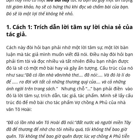
tới giám khảo, họ sẽ có hứng thú khi đọc và chấm bài của bạn.
Đó sẽ là một lợi thế không hề nhỏ.
1. Cách 1: Trích dẫn lời tâm sự lời chia sẻ của
tác giả.
Cách này đòi hỏi bạn phải nhớ một lời tâm sự, một lời bàn
luận mà tác giả mình muốn viết đã nói. Điều này đòi hỏi bạn
phải tìm tòi và đọc nhiều và tất nhiên điều bạn nhận được
đó là sẽ có một mở bài hay và gây ấn tượng. Cấu trúc của nó
như sau:
“Đã có lần nhà văn/nhà thơ…. đã nói:…. Và đó là lí do
để ….. ra đời với tất cả những thương quý của…. và cả những
ánh ngời trên trang sách.”
Nhưng chỗ “…” bạn phải điền vào
đó là lời tâm sự, trích dẫn, tác giả, tác phẩm. Mình sẽ lấy cấu
trúc đó để mở bài cho tác phẩm Vợ chồng A Phủ của nhà
văn Tô Hoài:
“Đã có lần nhà văn Tô Hoài đã nói:”đất nước và người miền Tây
đã để thương để nhớ cho tôi nhiều quá, tôi không thể bao giờ
quên. Tôi không thể bao giờ quên được lúc vợ chồng A Phủ tiễn