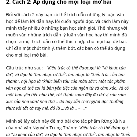
2. Cách 2: Áp dụng cho mọi loại mở bài
Đối với cách 2 này bạn có thể trích dẫn những lý luận văn
học để làm lời dẫn hay, lôi cuốn người đọc. Và cách làm này
mình thấy nhiều ở những bạn học sinh giỏi. Thế nhưng với
muôn vàn những trích dẫn lý luận văn học hay thì mình đã
chọn ra một trích dẫn có thể thích hợp cho mọi loại đề bài.
Chỉ cần một chút tinh ý, thêm bớt, các bạn có thể áp dụng
cho mọi loại mở bài.
Cấu trúc như sau:
“Kiến trúc có thể được gọi là “vũ khúc của
đá”, vũ đạo là “âm nhạc cơ thể”, âm nhạc là “kiến trúc của âm
thanh”, hội họa là “khúc biến tấu của màu sắc”; Một tác phẩm
văn học có thể coi là bàn yến tiệc của ngôn từ và cảm xúc. Và có
một bàn yến tiệc như thế, rất thịnh soạn đầy đủ dư vị của cảm
xúc của nhà văn/ nhà thơ… đã bày sẵn chờ người đọc thưởng
thức với tất cả say mê, đó là …và là… – …”
Mình sẽ lấy cách này để mở bài cho tác phẩm Rừng Xà Nu
của nhà văn Nguyễn Trung Thành: “
Kiến trúc có thể được gọi
là “vũ khúc của đá”, vũ đạo là “âm nhạc cơ thể”, âm nhạc là “kiến