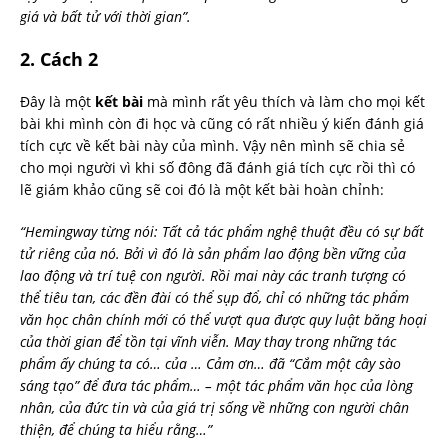
giá và bất tử với thời gian”.
2. Cách 2
Đây là một
kết bài
mà mình rất yêu thích và làm cho mọi kết
bài khi mình còn đi học và cũng có rất nhiều ý kiến đánh giá
tích cực về kết bài này của mình. Vậy nên mình sẽ chia sẻ
cho mọi người vì khi số đông đã đánh giá tích cực rồi thì có
lẽ giám khảo cũng sẽ coi đó là một kết bài hoàn chỉnh:
“Hemingway từng nói: Tất cả tác phẩm nghệ thuật đều có sự bất
tử riêng của nó. Bởi vì đó là sản phẩm lao động bền vững của
lao động và trí tuệ con người. Rồi mai này các tranh tượng có
thể tiêu tan, các đền đài có thể sụp đổ, chỉ có những tác phẩm
văn học chân chính mới có thể vượt qua được quy luật băng hoại
của thời gian để tồn tại vĩnh viễn. May thay trong những tác
phẩm ấy chúng ta có… của … Cảm ơn… đã “Cắm một cây sào
sáng tạo” để đưa tác phẩm… – một tác phẩm văn học của lòng
nhân, của đức tin và của giá trị sống về những con người chân
thiện, để chúng ta hiểu rằng…”