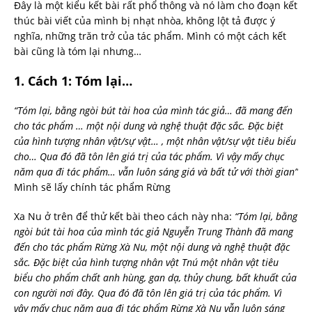
Đây là một kiểu kết bài rất phổ thông và nó làm cho đoạn kết
thúc bài viết của mình bị nhạt nhòa, không lột tả được ý
nghĩa, những trăn trở của tác phẩm. Mình có một cách kết
bài cũng là tóm lại nhưng…
1. Cách 1: Tóm lại…
“Tóm lại, bằng ngòi bút tài hoa của mình tác giả… đã mang đến
cho tác phẩm … một nội dung và nghệ thuật đặc sắc. Đặc biệt
của hình tượng nhân vật/sự vật… , một nhân vật/sự vật tiêu biểu
cho… Qua đó đã tôn lên giá trị của tác phẩm. Vì vậy mấy chục
năm qua đi tác phẩm… vẫn luôn sáng giá và bất tử với thời gian”
Mình sẽ lấy chính tác phẩm Rừng
Xa Nu ở trên để thử kết bài theo cách này nha:
“Tóm lại, bằng
ngòi bút tài hoa của mình tác giả Nguyễn Trung Thành đã mang
đến cho tác phẩm Rừng Xà Nu, một nội dung và nghệ thuật đặc
sắc. Đặc biệt của hình tượng nhân vật Tnú một nhân vật tiêu
biểu cho phẩm chất anh hùng, gan dạ, thủy chung, bất khuất của
con người nơi đây. Qua đó đã tôn lên giá trị của tác phẩm. Vì
vậy mấy chục năm qua đi tác phẩm Rừng Xà Nu vẫn luôn sáng