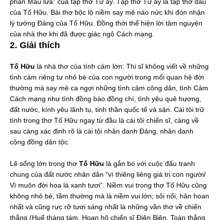
phần Máu lửa” của tập thơ Từ ấy. Tập thơ Từ ấy là tập thơ đầu
của Tố Hữu. Bài thơ bộc lộ niềm say mê náo nức khi đón nhận
lý tưởng Đảng của Tố Hữu. Đồng thời thể hiện lời tâm nguyện
của nhà thơ khi đã được giác ngộ Cách mạng.
2. Giải thích
Tố Hữu
là nhà thơ của tình cảm lớn: Thi sĩ không viết về những
tình cảm riêng tư nhỏ bé của con người trong mối quan hệ đời
thường mà say mê ca ngợi những tình cảm công dân, tình Cảm
Cách mạng như tình đồng bào đồng chí, tình yêu quê hương,
đất nước, kính yêu lãnh tụ, tinh thần quốc tế và sản. Cái tôi trữ
tình trong thơ Tố Hữu ngay từ đầu là cái tôi chiến sĩ, càng về
sau càng xác định rõ là cái tội nhân danh Đảng, nhân danh
cộng đồng dân tộc.
Lẽ sống lớn trong thơ
Tố Hữu
là gắn bó với cuộc đấu tranh
chung của đất nước nhân dân “vì thiêng liêng giá trị con người/
Vì muôn đời hoa lá xanh tươi”. Niềm vui trong thơ Tố Hữu cũng
không nhỏ bé, tầm thường mà là niềm vui lớn; sôi nổi, hân hoan
nhất và cũng rực rỡ tươi sáng nhất là những vần thơ về chiến
thắng (Huế tháng tám, Hoan hô chiến sĩ Điện Biên, Toàn thắng