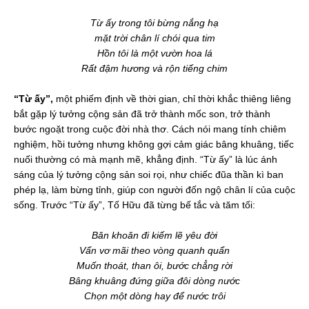
Từ ấy trong tôi bừng nắng hạ
mặt trời chân lí chói qua tim
Hồn tôi là một vườn hoa lá
Rất đậm hương và rộn tiếng chim
“Từ ấy”,
một phiếm định về thời gian, chỉ thời khắc thiêng liêng
bắt gặp lý tưởng cộng sản đã trở thành mốc son, trở thành
bước ngoặt trong cuộc đời nhà thơ. Cách nói mang tính chiêm
nghiệm, hồi tưởng nhưng không gợi cảm giác bâng khuâng, tiếc
nuối thường có mà mạnh mẽ, khẳng định. “Từ ấy” là lúc ánh
sáng của lý tưởng cộng sản soi rọi, như chiếc đũa thần kì ban
phép lạ, làm bừng tỉnh, giúp con người đốn ngộ chân lí của cuộc
sống. Trước “Từ ấy”, Tố Hữu đã từng bế tắc và tăm tối:
Băn khoăn đi kiếm lẽ yêu đời
Vẩn vơ mãi theo vòng quanh quẩn
Muốn thoát, than ôi, bước chẳng rời
Bâng khuâng đứng giữa đôi dòng nước
Chọn một dòng hay để nước trôi