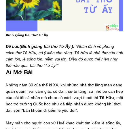
Bình giảng bài thơ Từ Ấy
Đề bài:(Bình giảng bài thơ Từ Ấy ):
“Nhận định về phong
cách thơ Tố Hữu, có ý kiến cho rằng: Tố Hữu là nhà thơ của tình
cảm lớn, lẽ sống lớn, niềm vui lớn. Điều đó được thể hiện như
thế nào qua bài thơ “Từ ấy””
A/ Mở Bài
Những năm 30 của thế kỉ XX, khi những nhà thơ lãng mạn đang
quẩn quanh với cảm giác cô đơn, sự tù túng, sự nhỏ bé cạn hẹp
của cái tôi cá nhân mà chưa có cách vượt thoát thì
Tố Hữu
, một
học trò trường Quốc học như đã tiếp nhận được không khí thời
đại, sớm“băn khoăn đi kiếm lẽ yêu đời”.
May mắn cho người con xứ Huế khao khát tìm kiếm lẽ sống ấy,