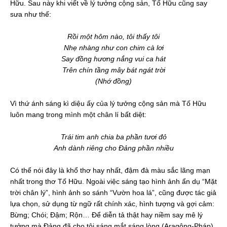
Hữu. Sau này khi viết về lý tưởng cộng sản, Tố Hữu cũng say
sưa như thế:
Rồi một hôm nào, tôi thấy tôi
Nhẹ nhàng như con chim cà lơi
Say đồng hương nắng vui ca hát
Trên chín tầng mây bát ngát trời
(Nhớ đồng)
Vì thứ ánh sáng kì diệu ấy của lý tưởng cộng sản mà Tố Hữu
luôn mang trong mình một chân lí bất diệt:
Trái tim anh chia ba phần tươi đỏ
Anh dành riêng cho Đảng phần nhiều
Có thể nói đây là khổ thơ hay nhất, đậm đà màu sắc lãng mạn
nhất trong thơ Tố Hữu. Ngoài việc sáng tạo hình ảnh ẩn dụ “Mặt
trời chân lý”, hình ảnh so sánh “Vườn hoa lá”, cũng được tác giả
lựa chọn, sử dụng từ ngữ rất chính xác, hình tượng và gợi cảm:
Bừng; Chói; Đậm; Rộn… Để diễn tả thật hay niềm say mê lý
tưởng mà Đảng đã cho tôi sáng mắt sáng lòng (Aragông-Pháp).