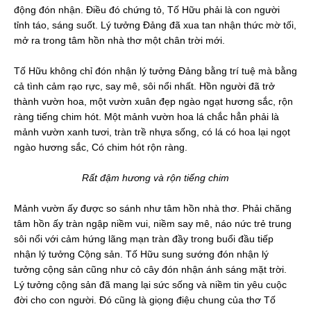
động đón nhận. Điều đó chứng tỏ, Tố Hữu phải là con người
tỉnh táo, sáng suốt. Lý tưởng Đảng đã xua tan nhận thức mờ tối,
mở ra trong tâm hồn nhà thơ một chân trời mới.
Tố Hữu không chỉ đón nhận lý tưởng Đảng bằng trí tuệ mà bằng
cả tình cảm rạo rực, say mê, sôi nổi nhất. Hồn người đã trở
thành vườn hoa, một vườn xuân đẹp ngào ngạt hương sắc, rộn
ràng tiếng chim hót. Một mảnh vườn hoa lá chắc hẳn phải là
mảnh vườn xanh tươi, tràn trề nhựa sống, có lá có hoa lại ngọt
ngào hương sắc, Có chim hót rộn ràng.
Rất đậm hương và rộn tiếng chim
Mảnh vườn ấy được so sánh như tâm hồn nhà thơ. Phải chăng
tâm hồn ấy tràn ngập niềm vui, niềm say mê, náo nức trẻ trung
sôi nổi với cảm hứng lãng mạn tràn đầy trong buổi đầu tiếp
nhận lý tưởng Cộng sản. Tố Hữu sung sướng đón nhận lý
tưởng cộng sản cũng như cỏ cây đón nhận ánh sáng mặt trời.
Lý tưởng cộng sản đã mang lại sức sống và niềm tin yêu cuộc
đời cho con người. Đó cũng là giọng điệu chung của thơ Tố