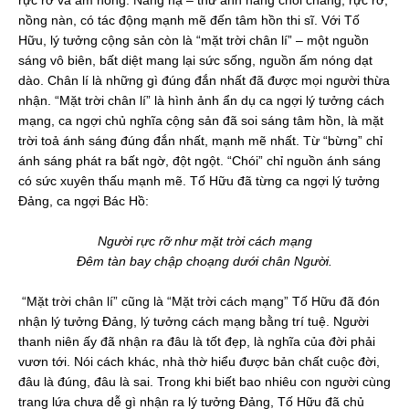
rực rỡ và ấm nóng. Nắng hạ – thứ ánh nắng chói chang, rực rỡ,
nồng nàn, có tác động mạnh mẽ đến tâm hồn thi sĩ. Với Tố
Hữu, lý tưởng cộng sản còn là “mặt trời chân lí” – một nguồn
sáng vô biên, bất diệt mang lại sức sống, nguồn ấm nóng dạt
dào. Chân lí là những gì đúng đắn nhất đã được mọi người thừa
nhận. “Mặt trời chân lí” là hình ảnh ẩn dụ ca ngợi lý tưởng cách
mạng, ca ngợi chủ nghĩa cộng sản đã soi sáng tâm hồn, là mặt
trời toả ánh sáng đúng đắn nhất, mạnh mẽ nhất. Từ “bừng” chỉ
ánh sáng phát ra bất ngờ, đột ngột. “Chói” chỉ nguồn ánh sáng
có sức xuyên thấu mạnh mẽ. Tố Hữu đã từng ca ngợi lý tưởng
Đảng, ca ngợi Bác Hồ:
Người rực rỡ như mặt trời cách mạng
Đêm tàn bay chập choạng dưới chân Người.
“Mặt trời chân lí” cũng là “Mặt trời cách mạng” Tố Hữu đã đón
nhận lý tưởng Đảng, lý tưởng cách mạng bằng trí tuệ. Người
thanh niên ấy đã nhận ra đâu là tốt đẹp, là nghĩa của đời phải
vươn tới. Nói cách khác, nhà thờ hiểu được bản chất cuộc đời,
đâu là đúng, đâu là sai. Trong khi biết bao nhiêu con người cùng
trang lứa chưa dễ gì nhận ra lý tưởng Đảng, Tố Hữu đã chủ