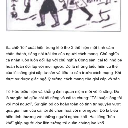
Ba chữ “tôi” xuất hiện trong khổ thơ 3 thể hiện một tình cảm
chân thành, tiếng nói trái tim của người cách mạng. Chủ nghĩa
cá nhân luôn luôn đối lập với chủ nghĩa Cộng sản, cái tôi nhỏ bé
hoàn toàn đối lập với mọi người. Đó là những biểu hiện cụ thể
của lối sống giai cấp tư sản và tiểu tư sản trước cách mạng. Khi
thực sự được giác ngộ lý tưởng cách mạng của giai cấp vô sản.
Tố Hữu biểu hiện và khẳng định quan niệm mới về lẽ sống. Đó
là sự gắn bó giữa cái tôi riêng và cái ta chung: “Tôi buộc lòng tôi
với mọi người”, Sự gắn bó đó hoàn toàn có tính tự nguyện vượt
qua giới hạn của cái tôi để chan hoà với mọi người. Đó là biểu
hiện tình thương với những người nghèo khổ. Hai tiếng “hồn
khổ” giúp người đọc liên tưởng tới quần chúng lao khổ.