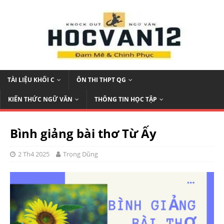
TÀI LIỆU KHỐI C
ÔN THI THPT QG
KIẾN THỨC NGỮ VĂN
THÔNG TIN HỌC TẬP
Bình giảng bài thơ Từ Ấy
2 Th4 2025
Trọng Dũng