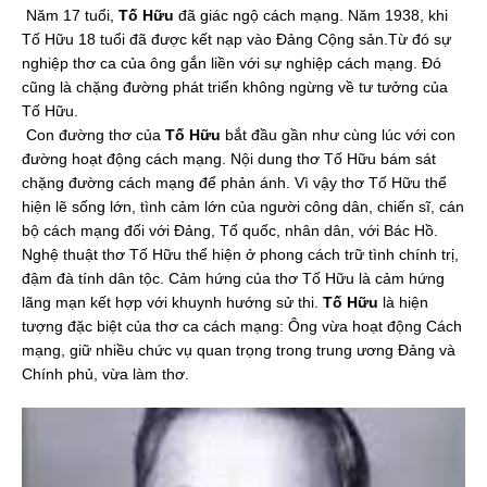
Năm 17 tuổi,
Tố Hữu
đã giác ngộ cách mạng. Năm 1938, khi
Tố Hữu 18 tuổi đã được kết nạp vào Đảng Cộng sản.Từ đó sự
nghiệp thơ ca của ông gắn liền với sự nghiệp cách mạng. Đó
cũng là chặng đường phát triển không ngừng về tư tưởng của
Tố Hữu.
Con đường thơ của
Tố Hữu
bắt đầu gần như cùng lúc với con
đường hoạt động cách mạng. Nội dung thơ Tố Hữu bám sát
chặng đường cách mạng để phản ánh. Vì vậy thơ Tố Hữu thể
hiện lẽ sống lớn, tình cảm lớn của người công dân, chiến sĩ, cán
bộ cách mạng đối với Đảng, Tổ quốc, nhân dân, với Bác Hồ.
Nghệ thuật thơ Tố Hữu thể hiện ở phong cách trữ tình chính trị,
đậm đà tính dân tộc. Cảm hứng của thơ Tố Hữu là cảm hứng
lãng mạn kết hợp với khuynh hướng sử thi.
Tố Hữu
là hiện
tượng đặc biệt của thơ ca cách mạng: Ông vừa hoạt động Cách
mạng, giữ nhiều chức vụ quan trọng trong trung ương Đảng và
Chính phủ, vừa làm thơ.