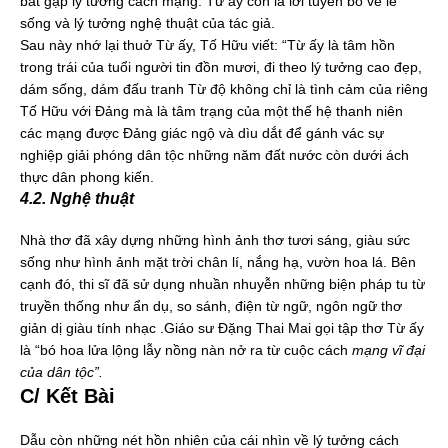
bắt gặp lý tưởng cách mạng. Từ ấy còn là lời tuyên bố về lẽ
sống và lý tưởng nghệ thuật của tác giả.
Sau này nhớ lại thuở Từ ấy, Tố Hữu viết: “Từ ấy là tâm hồn
trong trái của tuổi người tin đồn mươi, đi theo lý tưởng cao đẹp,
dám sống, dám đấu tranh Từ độ không chỉ là tình cảm của riêng
Tố Hữu với Đảng mà là tâm trạng của một thế hệ thanh niên
các mạng được Đảng giác ngộ và dìu dắt để gánh vác sự
nghiệp giải phóng dân tộc những năm đất nước còn dưới ách
thực dân phong kiến.
4.2. Nghệ thuật
Nhà thơ đã xây dựng những hình ảnh thơ tươi sáng, giàu sức
sống như hình ảnh mặt trời chân lí, nắng hạ, vườn hoa lá. Bên
cạnh đó, thi sĩ đã sử dụng nhuần nhuyễn những biện pháp tu từ
truyền thống như ẩn dụ, so sánh, điện từ ngữ, ngôn ngữ thơ
giản dị giàu tính nhạc .Giáo sư Đặng Thai Mai gọi tập thơ Từ ấy
là “bó hoa lửa lộng lẫy nồng nàn nở ra từ cuộc cách
mạng vĩ đại
của dân tộc”.
C/ Kết Bài
Dẫu còn những nét hồn nhiên của cái nhìn về lý tưởng cách