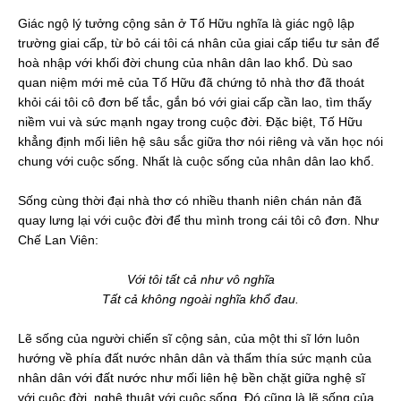
Giác ngộ lý tưởng cộng sản ở Tố Hữu nghĩa là giác ngộ lập
trường giai cấp, từ bỏ cái tôi cá nhân của giai cấp tiểu tư sản để
hoà nhập với khối đời chung của nhân dân lao khổ. Dù sao
quan niệm mới mẻ của Tố Hữu đã chứng tỏ nhà thơ đã thoát
khỏi cái tôi cô đơn bế tắc, gắn bó với giai cấp cần lao, tìm thấy
niềm vui và sức mạnh ngay trong cuộc đời. Đặc biệt, Tố Hữu
khẳng định mối liên hệ sâu sắc giữa thơ nói riêng và văn học nói
chung với cuộc sống. Nhất là cuộc sống của nhân dân lao khổ.
Sống cùng thời đại nhà thơ có nhiều thanh niên chán nản đã
quay lưng lại với cuộc đời để thu mình trong cái tôi cô đơn. Như
Chế Lan Viên:
Với tôi tất cả như vô nghĩa
Tất cả không ngoài nghĩa khổ đau.
Lẽ sống của người chiến sĩ cộng sản, của một thi sĩ lớn luôn
hướng về phía đất nước nhân dân và thấm thía sức mạnh của
nhân dân với đất nước như mối liên hệ bền chặt giữa nghệ sĩ
với cuộc đời, nghệ thuật với cuộc sống. Đó cũng là lẽ sống của