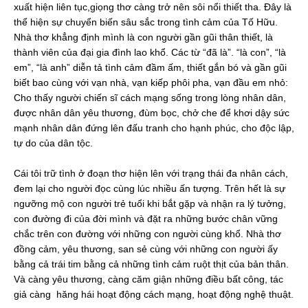
xuất hiện liên tục,giọng thơ càng trở nên sôi nổi thiết tha. Đây là
thể hiện sự chuyển biến sâu sắc trong tình cảm của Tố Hữu.
Nhà thơ khẳng định mình là con người gần gũi thân thiết, là
thành viên của đại gia đình lao khổ. Các từ “đã là”. “là con”, “là
em”, “là anh” diễn tả tình cảm đầm ấm, thiết gắn bó và gần gũi
biết bao cùng với vạn nhà, vạn kiếp phôi pha, vạn đầu em nhỏ:
Cho thấy người chiến sĩ cách mạng sống trong lòng nhân dân,
được nhân dân yêu thương, đùm bọc, chở che để khơi dậy sức
mạnh nhân dân đứng lên đấu tranh cho hạnh phúc, cho độc lập,
tự do của dân tộc.
Cái tôi trữ tình ở đoạn thơ hiện lên với trạng thái đa nhân cách,
đem lại cho người đọc cùng lúc nhiều ấn tượng. Trên hết là sự
ngưỡng mộ con người trẻ tuổi khi bắt gặp và nhận ra lý tưởng,
con đường đi của đời mình và đặt ra những bước chân vững
chắc trên con đường với những con người cùng khổ. Nhà thơ
đồng cảm, yêu thương, san sẻ cùng với những con người ấy
bằng cả trái tim bằng cả những tình cảm ruột thịt của bản thân.
Và càng yêu thương, càng căm giận những điều bất công, tác
giả càng hăng hái hoạt động cách mạng, hoạt động nghệ thuật.