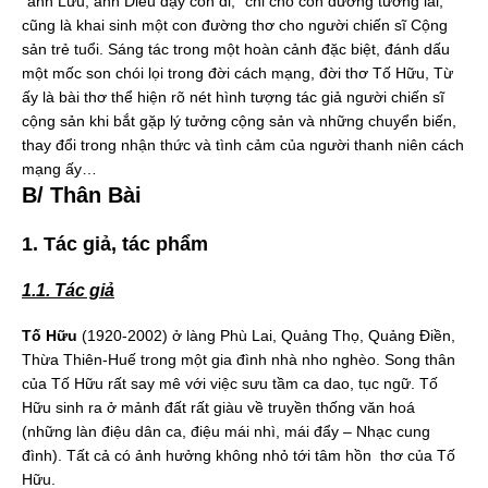
“anh Lưu, anh Diểu dạy con đi,” chỉ cho con đường tương lai,
cũng là khai sinh một con đường thơ cho người chiến sĩ Cộng
sản trẻ tuổi. Sáng tác trong một hoàn cảnh đặc biệt, đánh dấu
một mốc son chói lọi trong đời cách mạng, đời thơ Tố Hữu, Từ
ấy là bài thơ thể hiện rõ nét hình tượng tác giả người chiến sĩ
cộng sản khi bắt gặp lý tưởng cộng sản và những chuyển biến,
thay đổi trong nhận thức và tình cảm của người thanh niên cách
mạng ấy…
B/ Thân Bài
1. Tác giả, tác phẩm
1.1. Tác giả
Tố Hữu
(1920-2002) ở làng Phù Lai, Quảng Thọ, Quảng Điền,
Thừa Thiên-Huế trong một gia đình nhà nho nghèo. Song thân
của
Tố Hữu rất say mê với việc sưu tầm ca dao, tục ngữ.
Tố
Hữu sinh ra ở mảnh đất rất giàu về truyền thống văn hoá
(những làn điệu dân ca, điệu mái nhì, mái đẩy – Nhạc cung
đình). Tất cả có ảnh hưởng không nhỏ tới tâm hồn thơ của Tố
Hữu.