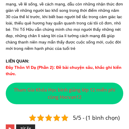
mạng, về lẽ sống, về cách mạng, dẫu còn những nhận thức đơn
giản về những người lao khổ song trong thời điểm những năm
30 của thế kỉ trước, khi biết bao người bế tắc trong cảm giác lạc
loài, thiếu quê hương hay quẩn quanh trong cái tôi cô đơn, nhỏ
bé. Thì Tố Hữu vẫn chứng mình cho mọi người thấy những nét
đẹp, những chân lí sáng lời của lí tưởng cách mạng đã giúp
chàng thanh niên may mắn thấy được cuộc sống mới, cuộc đời
mới trong niềm hạnh phúc của tuổi trẻ
LIÊN QUAN:
Đây Thôn Vĩ Dạ (Phần 2): Đề bài chuyện sâu, khắc ghi kiến
thức.
Tham Gia Khóa Học bình giảng lớp 12 miễn phí
cùng Hocvan12
5/5 - (1 bình chọn)
TỪ ẤY