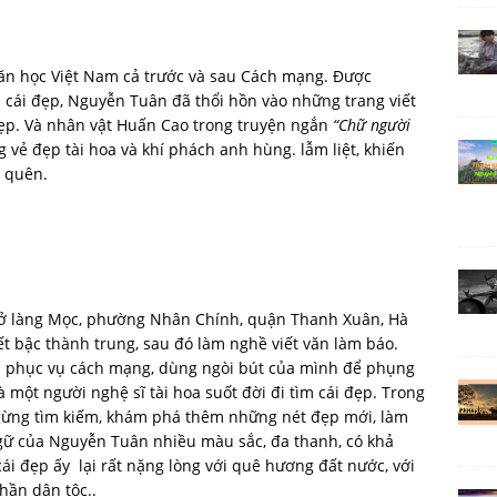
văn học Việt Nam cả trước và sau Cách mạng. Được
m cái đẹp, Nguyễn Tuân đã thổi hồn vào những trang viết
ẹp. Và nhân vật Huấn Cao trong truyện ngắn
“Chữ người
vẻ đẹp tài hoa và khí phách anh hùng. lẫm liệt, khiến
o quên.
 ở làng Mọc, phường Nhân Chính, quận Thanh Xuân, Hà
 bậc thành trung, sau đó làm nghề viết văn làm báo.
à phục vụ cách mạng, dùng ngòi bút của mình để phụng
một người nghệ sĩ tài hoa suốt đời đi tìm cái đẹp. Trong
gừng tìm kiếm, khám phá thêm những nét đẹp mới, làm
ngữ của Nguyễn Tuân nhiều màu sắc, đa thanh, có khả
ái đẹp ấy lại rất nặng lòng với quê hương đất nước, với
thần dân tộc..