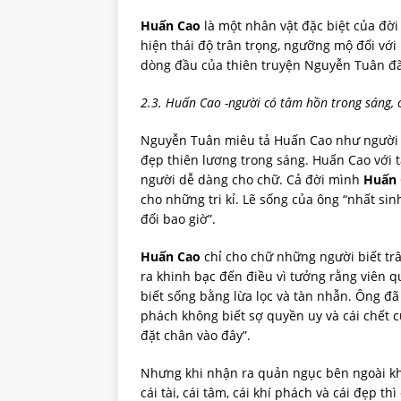
Huấn Cao
là một nhân vật đặc biệt của đờ
hiện thái độ trân trọng, ngưỡng mộ đối với
dòng đầu của thiên truyện Nguyễn Tuân đã 
2.3. Huấn Cao -người có tâm hồn trong sáng,
Nguyễn Tuân miêu tả Huấn Cao như người n
đẹp thiên lương trong sáng. Huấn Cao với 
người dễ dàng cho chữ. Cả đời mình
Huấn 
cho những tri kỉ. Lẽ sống của ông “nhất si
đối bao giờ”.
Huấn Cao
chỉ cho chữ những người biết trâ
ra khinh bạc đến điều vì tưởng rằng viên 
biết sống bằng lừa lọc và tàn nhẫn. Ông đã
phách không biết sợ quyền uy và cái chết 
đặt chân vào đây”.
Nhưng khi nhận ra quản ngục bên ngoài k
cái tài, cái tâm, cái khí phách và cái đẹp th