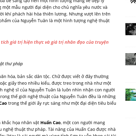
hóa để sáng tạo nên một hình tượng mang vẻ đẹp lý
g một mẫu người đại diện cho chủ nghĩa yêu nước và
i khí phách hài hòa thiên lương. Nhưng vượt lên trên
 phẩm của Nguyễn Tuân là một hình tượng nghệ thuật
tích giá trị hiện thực và giá trị nhân đạo của truyện
uật thư pháp
ăn hóa, bản sắc dân tộc. Chữ được viết ở đây thường
oặc giấy theo nhiều kiểu, được treo trong nhà như một
ch nghệ sĩ của Nguyễn Tuân là luôn nhìn nhận con người
 trong thế giới nghệ thuật của Nguyễn Tuân đều là những
Cao
trong thế giới ấy rực sáng như một đại diện tiêu biểu
ã khắc họa nhân vật
Huấn Cao
, một con người mang
ầu nghệ thuật thư pháp. Tài năng của Huấn Cao được nhà
ếp: “Hay là cái người mà vùng tỉnh Sơn ta vẫn khen cái tài