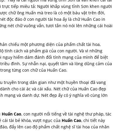
hì trực tiếp miêu tả: Người khắp vùng tỉnh Sơn khen người
ó được chữ ông Huấn mà treo là có một báu vật trên đời,
t độc đáo ở con người tài hoa ấy là chữ Huấn Cao in
ng nét chữ vuông vắn, tươi tắn nó nói lên những cái hoài
phản chiếu một phương diện của phẩm chất tài hoa,
lộ tính cách và phẩm giá của con người. Và vì những
i nguy hiểm dám đánh đổi tính mạng của mình để biệt
 triều đình. Sự nhẫn nại, quyết tâm và lòng dũng cảm của
p trong từng con chữ của Huấn Cao.
lưu truyền trong dân gian như một huyền thoại đã vang
 dành cho cái ác và cái xấu. Nét chữ của Huấn Cao đẹp
inh mạng và danh dự. Nét đẹp ấy có ý nghĩa vô cùng lớn
u
Huấn Cao
, con người nổi tiếng về tài nghệ thư pháp, tác
ề cái tài bẻ khóa, vượt ngục của
Huấn Cao
, chi tiết này
đáo, đẩy lên cao độ phẩm chất nghệ sĩ tài hoa của nhân