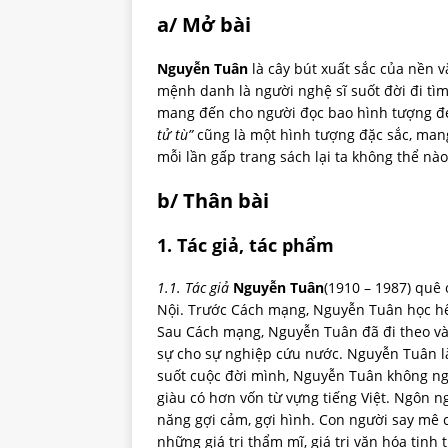
a/ Mở bài
Nguyễn Tuân
là cây bút xuất sắc của nền 
mệnh danh là người nghệ sĩ suốt đời đi tì
mang đến cho người đọc bao hình tượng đ
tử tù”
cũng là một hình tượng đặc sắc, mang 
mỗi lần gấp trang sách lại ta không thể nà
b/ Thân bài
1. Tác giả, tác phẩm
1.1. Tác giả
Nguyễn Tuân
(1910 – 1987) quê
Nội. Trước Cách mạng, Nguyễn Tuân học hết
Sau Cách mạng, Nguyễn Tuân đã đi theo v
sự cho sự nghiệp cứu nước. Nguyễn Tuân là 
suốt cuộc đời mình, Nguyễn Tuân không n
giàu có hơn vốn từ vựng tiếng Việt. Ngôn 
năng gợi cảm, gợi hình. Con người say mê c
những giá trị thẩm mĩ, giá trị văn hóa tinh 