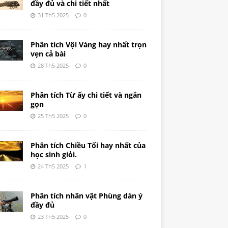
đầy đủ và chi tiết nhất
31 Th5 2025
0
Phân tích Vội Vàng hay nhất trọn
vẹn cả bài
28 Th5 2025
0
Phân tích Từ ấy chi tiết và ngắn
gọn
25 Th5 2025
0
Phân tích Chiều Tối hay nhất của
học sinh giỏi.
24 Th5 2025
1
Phân tích nhân vật Phùng dàn ý
đầy đủ
23 Th5 2025
0