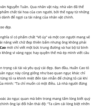
i văn Nguyễn Tuân. Qua nhân vật này, nhà văn đã thể
 phẩm chất tài hoa của con người, bởi thế ngay từ những
dành để ngợi ca tài năng của nhân vật chính.
 cao đẹp.
ghĩa sĩ có phẩm chất “Vô úy” và một con người mang vẻ
tài năng viết chữ đẹp thiên bẩm nhưng ông không phải
Cao
mới chỉ viết một bức trung đường và hai bộ tứ bình
nh không vì vàng ngọc hay quyền thế mà ép mình viết câu
n trọng cái tài và yêu quý cái đẹp. Ban đầu, Huấn Cao tỏ
quản ngục này cũng giống như bao quan ngục khác chỉ
 từng tỏ ra khinh miệt đến tàn nhẫn để chứng tỏ cái khí
của mình: “Ta chỉ muốn có một điều. Là nhà người đừng
hoác áo ngục quan mà bên trong mang tấm lòng biết quý
ì chính ông lại đổi hẳn thái độ: “Ta cảm cái lòng biệt nhỡn