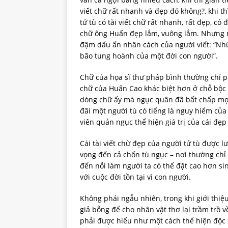
viết chữ rất nhanh và đẹp đó không?, khi t
tử tù có tài viết chữ rất nhanh, rất đẹp, c
chữ ông Huấn đẹp lắm, vuông lắm. Nhưng né
đậm dấu ấn nhân cách của người viết: “Nhữ
bão tung hoành của một đời con người”.
Chữ của họa sĩ thư pháp bình thường chỉ 
chữ của Huấn Cao khác biệt hơn ở chỗ bộc 
dòng chữ ấy mà ngục quân đã bất chấp mọ
đãi một người tù có tiếng là nguy hiểm của
viên quản ngục thể hiện giá trị của cái đẹ
Cái tài viết chữ đẹp của người tử tù được 
vọng đến cả chốn tù ngục – nơi thường chỉ
đến nỗi làm người ta có thể đặt cao hơn s
với cuộc đời tồn tại vì con người.
Không phải ngẫu nhiên, trong khi giới thiệ
giả bỗng để cho nhân vật thơ lại trầm trồ v
phải được hiểu như một cách thể hiện độc 