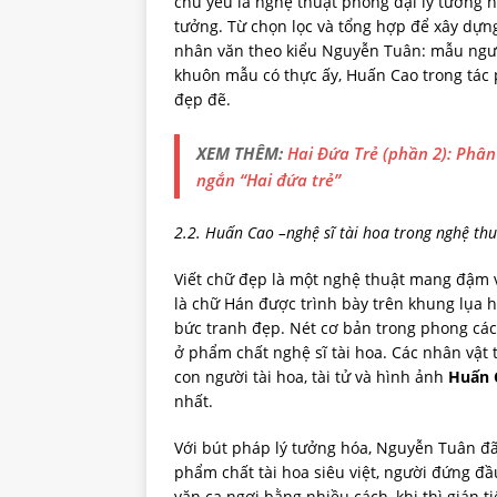
chủ yếu là nghệ thuật phóng đại lý tưởng 
tưởng. Từ chọn lọc và tổng hợp để xây dựn
nhân văn theo kiểu Nguyễn Tuân: mẫu ngườ
khuôn mẫu có thực ấy, Huấn Cao trong tác
đẹp đẽ.
XEM THÊM:
Hai Đứa Trẻ (phần 2): Phân 
ngắn “Hai đứa trẻ”
2.2. Huấn Cao –nghệ sĩ tài hoa trong nghệ th
Viết chữ đẹp là một nghệ thuật mang đậm v
là chữ Hán được trình bày trên khung lụa h
bức tranh đẹp. Nét cơ bản trong phong cá
ở phẩm chất nghệ sĩ tài hoa. Các nhân vật
con người tài hoa, tài tử và hình ảnh
Huấn 
nhất.
Với bút pháp lý tưởng hóa, Nguyễn Tuân đ
phẩm chất tài hoa siêu việt, người đứng đ
văn ca ngợi bằng nhiều cách, khi thì gián ti