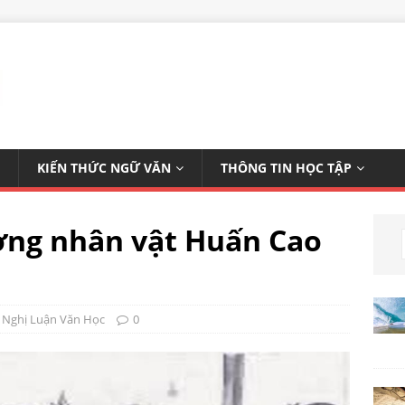
KIẾN THỨC NGỮ VĂN
THÔNG TIN HỌC TẬP
ợng nhân vật Huấn Cao
,
Nghị Luận Văn Học
0