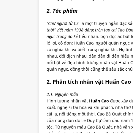
2. Tác phẩm
“Chữ
người tử tù
” là một truyện ngắn đặc s
thời” viết năm 1938 đăng trên tạp chí Tao Đàn.
ngục trong đó kẻ
tiểu nhân, bọn độc ác bất l
lẻ loi, cô đơn: Huấn Cao, người quản ngục và
có nghĩa khí và biết trong nghĩa khí. Họ tì
nhau, đối địch nhau, dần dần đi đến hiểu n
nổi bật vẻ đẹp hình tượng nhân vật Huấn Ca
quản ngục, đồng thời cũng thể sâu sắc chủ
2. Phân tích nhân vật Huấn Cao
2.1. Nguyên mẫu
Hình tượng nhân vật
Huấn Cao
được xây dự
xuất, nghệ sĩ tài hoa và khí phách, nhà th
cái lạ, nổi tiếng một thời. Cao Bá Quát chí
của nông dân do Lê Duy Cự cầm đầu năm 1854
tộc. Từ nguyên mẫu Cao Bá Quát, nhà văn 