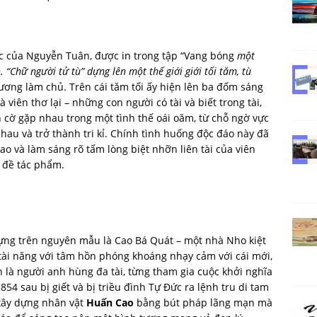
ắc của Nguyễn Tuân, được in trong tập “Vang bóng
một
 “Chữ người tử tù” dựng lên một thế giới giới tối tăm, tù
ương làm chủ. Trên cái tăm tối ấy hiện lên ba đốm sáng
 viên thơ lại – những con người có tài và biết trong tài,
nh cờ gặp nhau trong một tình thế oái oăm, từ chỗ ngờ vực
hau và trở thành tri kỉ. Chính tình huống độc đáo này đã
o và làm sáng rõ tấm lòng biệt nhỡn liên tài của viên
 đề tác phẩm.
ng trên nguyên mẫu là Cao Bá Quát – một nhà Nho kiệt
ơ tài năng với tâm hồn phóng khoáng nhạy cảm với cái mới,
nh là người anh hùng đa tài, từng tham gia cuộc khởi nghĩa
 sau bị giết và bị triều đình Tự Đức ra lệnh tru di tam
xây dựng nhân vật
Huấn Cao
bằng bút pháp lãng mạn mà