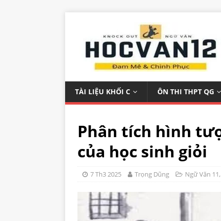
TÀI LIỆU KHỐI C
ÔN THI THPT QG
Phân tích hình tư
của học sinh giỏi
7 Th3 2025
Trọng Dũng
Ngữ Văn 11