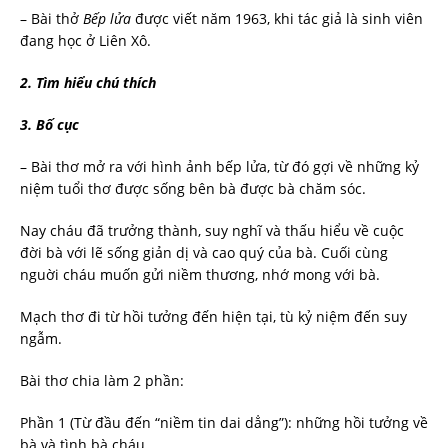
– Bài thở
Bếp lửa
được viết năm 1963, khi tác giả là sinh viên
đang học ở Liên Xô.
2. Tìm hiểu chú thích
3. Bố cục
– Bài thơ mở ra với hình ảnh bếp lửa, từ đó gợi về những kỷ
niệm tuổi thơ được sống bên bà được bà chăm sóc.
Nay cháu đã trưởng thành, suy nghĩ và thấu hiểu về cuộc
đời bà với lẽ sống giản dị và cao quý của bà. Cuối cùng
nguời cháu muốn gửi niềm thương, nhớ mong với bà.
Mạch thơ đi từ hồi tưởng đến hiện tại, tù kỷ niệm đến suy
ngẫm.
Bài thơ chia làm 2 phần:
Phần 1 (Từ đầu đến “niềm tin dai dẳng”): những hồi tưởng về
bà và tình bà cháu.