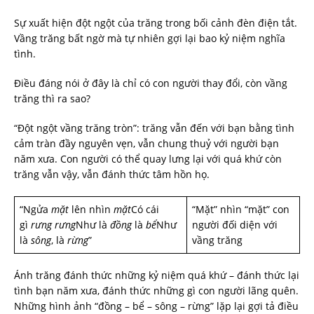
Sự xuất hiện đột ngột của trăng trong bối cảnh đèn điện tắt.
Vầng trăng bất ngờ mà tự nhiên gợi lại bao kỷ niệm nghĩa
tình.
Điều đáng nói ở đây là chỉ có con người thay đổi, còn vầng
trăng thì ra sao?
“Đột ngột vầng trăng tròn”: trăng vẫn đến với bạn bằng tình
cảm tràn đầy nguyên vẹn, vẫn chung thuỷ với người bạn
năm xưa. Con người có thể quay lưng lại với quá khứ còn
trăng vẫn vậy, vẫn đánh thức tâm hồn họ.
“Ngửa
mặt
lên nhìn
mặt
Có cái
“Mặt” nhìn “mặt” con
gì
rưng
rưng
Như là
đồng
là
bể
Như
người đối diện với
là
sông
, là
rừng
”
vầng trăng
Ánh trăng đánh thức những kỷ niệm quá khứ – đánh thức lại
tình bạn năm xưa, đánh thức những gì con người lãng quên.
Những hình ảnh “đồng – bể – sông – rừng” lặp lại gợi tả điều