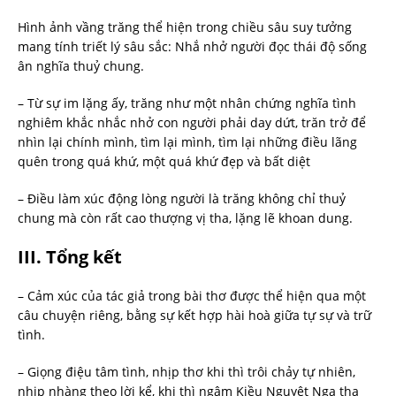
Hình ảnh vầng trăng thể hiện trong chiều sâu suy tưởng
mang tính triết lý sâu sắc: Nhắ nhở người đọc thái độ sống
ân nghĩa thuỷ chung.
– Từ sự im lặng ấy, trăng như một nhân chứng nghĩa tình
nghiêm khắc nhắc nhở con người phải day dứt, trăn trở để
nhìn lại chính mình, tìm lại mình, tìm lại những điều lãng
quên trong quá khứ, một quá khứ đẹp và bất diệt
– Điều làm xúc động lòng người là trăng không chỉ thuỷ
chung mà còn rất cao thượng vị tha, lặng lẽ khoan dung.
III. Tổng kết
– Cảm xúc của tác giả trong bài thơ được thể hiện qua một
câu chuyện riêng, bằng sự kết hợp hài hoà giữa tự sự và trữ
tình.
– Giọng điệu tâm tình, nhịp thơ khi thì trôi chảy tự nhiên,
nhịp nhàng theo lời kể, khi thì ngâm Kiều Nguyệt Nga tha