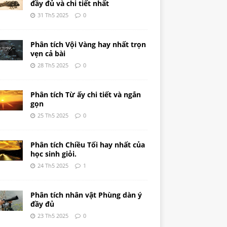
đầy đủ và chi tiết nhất
31 Th5 2025
0
Phân tích Vội Vàng hay nhất trọn
vẹn cả bài
28 Th5 2025
0
Phân tích Từ ấy chi tiết và ngắn
gọn
25 Th5 2025
0
Phân tích Chiều Tối hay nhất của
học sinh giỏi.
24 Th5 2025
1
Phân tích nhân vật Phùng dàn ý
đầy đủ
23 Th5 2025
0