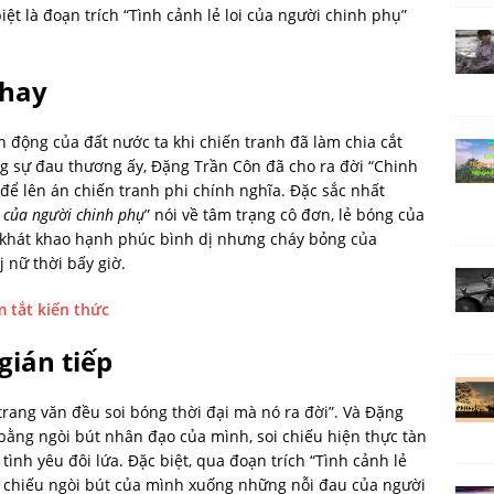
ệt là đoạn trích “Tình cảnh lẻ loi của người chinh phụ”
 hay
iến động của đất nước ta khi chiến tranh đã làm chia cắt
ng sự đau thương ấy, Đặng Trần Côn đã cho ra đời “Chinh
 để lên án chiến tranh phi chính nghĩa. Đặc sắc nhất
i của người chinh phụ
” nói về tâm trạng cô đơn, lẻ bóng của
à khát khao hạnh phúc bình dị nhưng cháy bỏng của
 nữ thời bấy giờ.
 tắt kiến thức
gián tiếp
rang văn đều soi bóng thời đại mà nó ra đời”. Và Đặng
bằng ngòi bút nhân đạo của mình, soi chiếu hiện thực tàn
tình yêu đôi lứa. Đặc biệt, qua đoạn trích “Tình cảnh lẻ
ã chiếu ngòi bút của mình xuống những nỗi đau của người