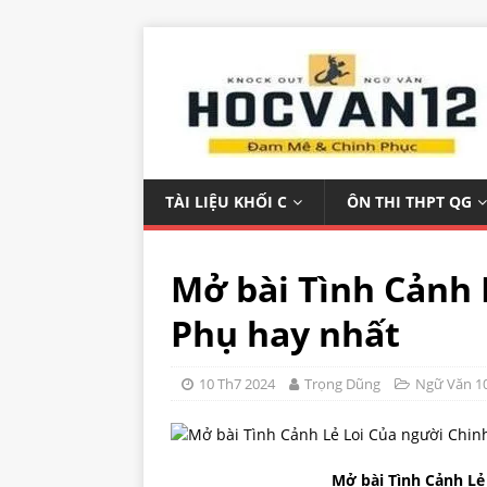
TÀI LIỆU KHỐI C
ÔN THI THPT QG
Mở bài Tình Cảnh 
Phụ hay nhất
10 Th7 2024
Trọng Dũng
Ngữ Văn 1
Mở bài Tình Cảnh Lẻ