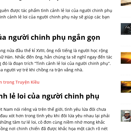
quên được tác phẩm tình cảnh lẻ loi của người chinh phụ
ình cảnh lẻ loi của người chinh phụ này sẽ giúp các bạn
 của người chinh phụ ngắn gọn
g nửa đầu thế kỉ XVIII, ông nổi tiếng là người học rộng
chữ Hán. Nhắc đến ông, hẳn chúng ta sẽ nghĩ ngay đến tác
ó là đoạn trích “Tình cảnh lẻ loi của người chinh phụ”.
của người vợ trẻ khi chồng ra trận vắng nhà.
n trong Truyện Kiều
nh lẻ loi của người chinh phụ
t Nam nói riêng và trên thế giới, tình yêu lứa đôi chưa
 đau xót hơn trong tình yêu khi đôi lứa yêu nhau lại phải
h. Những tâm tư lẻ loi, cô đơn cùng niềm nhớ mong khắc
ồng nơi chinh chiến đã được khắc họa một cách rõ nét