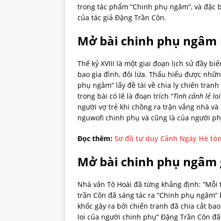
trong tác phẩm “Chinh phụ ngâm”, và đặc bi
của tác giả Đặng Trần Côn.
Mở bài chinh phụ ngâm
Thế kỷ XVIII là một giai đoạn lịch sử đầy b
bao gia đình, đôi lứa. Thấu hiểu được nhữ
phụ ngâm” lấy đề tài về chia ly chiến tranh
trong bài có lẽ là đoạn trích “
Tình cảnh lẻ lo
người vợ trẻ khi chồng ra trận vắng nhà v
nguwofi chinh phụ và cũng là của người phj
Đọc thêm:
Sơ đồ tư duy Cảnh Ngày Hè tóm
Mở bài chinh phụ ngâm 
Nhà văn Tô Hoài đã từng khẳng định: “Mỗi t
trần Côn đã sáng tác ra “Chinh phụ ngâm” 
khốc gây ra bởi chiến tranh đã chia cắt bao 
loi của người chinh phụ” Đặng Trần Côn đ