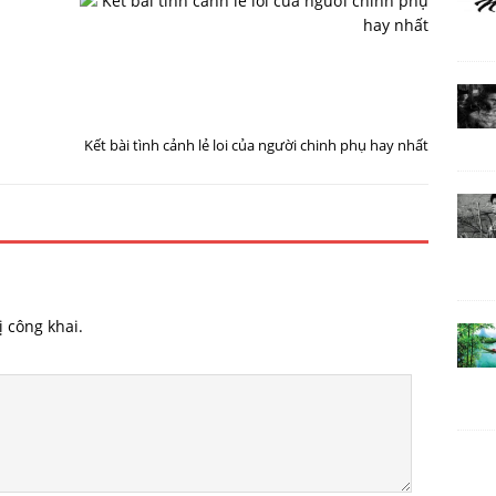
T
I
R
Ế
Ư
P
Ớ
T
C
H
Đ
E
Ó
O
Kết bài tình cảnh lẻ loi của người chinh phụ hay nhất
 công khai.