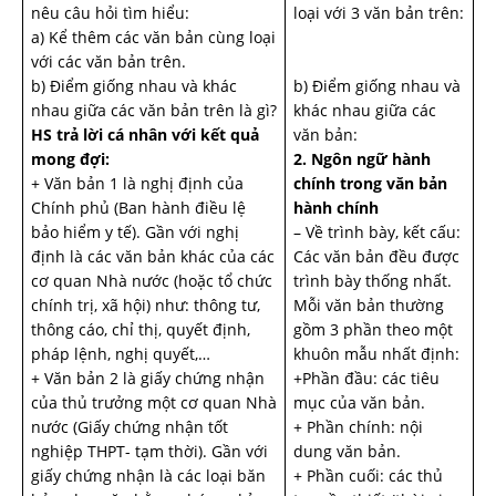
nêu câu hỏi tìm hiểu:
loại với 3 văn bản trên:
a) Kể thêm các văn bản cùng loại
với các văn bản trên.
b) Điểm giống nhau và khác
b) Điểm giống nhau và
nhau giữa các văn bản trên là gì?
khác nhau giữa các
HS trả lời cá nhân với kết quả
văn bản:
mong đợi:
2. Ngôn ngữ hành
+ Văn bản 1 là nghị định của
chính trong văn bản
Chính phủ (Ban hành điều lệ
hành chính
bảo hiểm y tế). Gần với nghị
– Về trình bày, kết cấu:
định là các văn bản khác của các
Các văn bản đều được
cơ quan Nhà nước (hoặc tổ chức
trình bày thống nhất.
chính trị, xã hội) như: thông tư,
Mỗi văn bản thường
thông cáo, chỉ thị, quyết định,
gồm 3 phần theo một
pháp lệnh, nghị quyết,…
khuôn mẫu nhất định:
+ Văn bản 2 là giấy chứng nhận
+Phần đầu: các tiêu
của thủ trưởng một cơ quan Nhà
mục của văn bản.
nước (Giấy chứng nhận tốt
+ Phần chính: nội
nghiệp THPT- tạm thời). Gần với
dung văn bản.
giấy chứng nhận là các loại băn
+ Phần cuối: các thủ