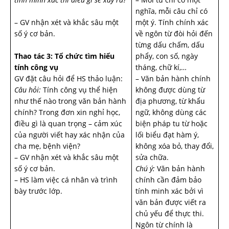
nghĩa, mỗi câu chỉ có
– GV nhận xét và khắc sâu một
một ý. Tính chính xác
số ý cơ bản.
về ngôn từ đòi hỏi đến
từng dấu chấm, dấu
Thao tác 3: Tổ chức tìm hiểu
phẩy, con số, ngày
tính công vụ
tháng, chữ kí,…
GV đặt câu hỏi để HS thảo luận:
– Văn bản hành chính
Câu hỏi:
Tính công vụ thể hiện
không được dùng từ
như thế nào trong văn bản hành
địa phương, từ khẩu
chính? Trong đơn xin nghỉ học,
ngữ, không dùng các
điều gì là quan trọng – cảm xúc
biện pháp tu từ hoặc
của người viết hay xác nhận của
lối biểu đạt hàm ý,
cha mẹ, bệnh viện?
không xóa bỏ, thay đổi,
– GV nhận xét và khắc sâu một
sửa chữa.
số ý cơ bản.
Chú ý:
Văn bản hành
– HS làm việc cá nhân và trình
chính cần đảm bảo
bày trước lớp.
tính minh xác bởi vì
văn bản được viết ra
chủ yếu để thực thi.
Ngôn từ chính là