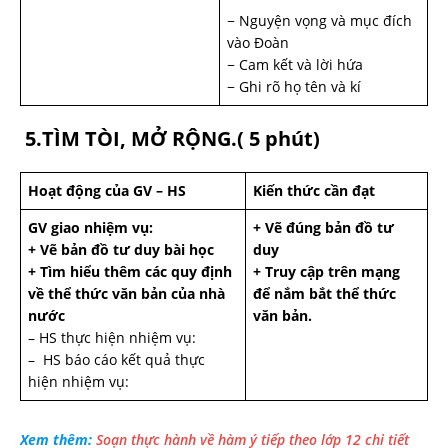
− Nguyện vọng và mục đích
vào Đoàn
− Cam kết và lời hứa
− Ghi rõ họ tên và kí
5.TÌM TÒI, MỞ RỘNG.( 5 phút)
Hoạt động của GV – HS
Kiến thức cần đạt
GV giao nhiệm vụ:
+ Vẽ đúng bản đồ tư
+ Vẽ bản đồ tư duy bài học
duy
+ Tìm hiểu thêm các quy định
+ Truy cập trên mạng
về thể thức văn bản của nhà
để nắm bắt thể thức
nước
văn bản.
– HS thực hiện nhiệm vụ:
– HS báo cáo kết quả thực
hiện nhiệm vụ:
Xem thêm:
Soạn thực hành về hàm ý tiếp theo lớp 12 chi tiết