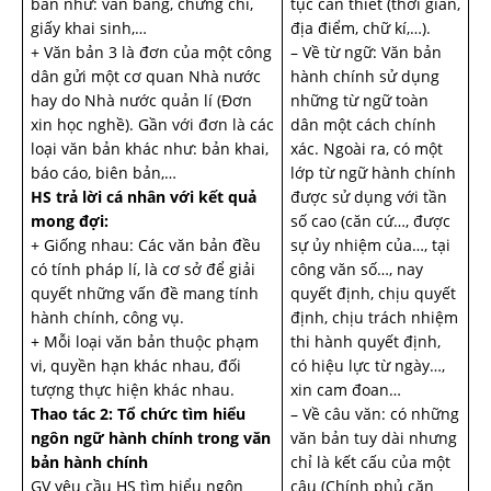
bản như: văn bằng, chứng chỉ,
tục cần thiết (thời gian,
giấy khai sinh,…
địa điểm, chữ kí,…).
+ Văn bản 3 là đơn của một công
– Về từ ngữ: Văn bản
dân gửi một cơ quan Nhà nước
hành chính sử dụng
hay do Nhà nước quản lí (Đơn
những từ ngữ toàn
xin học nghề). Gần với đơn là các
dân một cách chính
loại văn bản khác như: bản khai,
xác. Ngoài ra, có một
báo cáo, biên bản,…
lớp từ ngữ hành chính
HS trả lời cá nhân với kết quả
được sử dụng với tần
mong đợi:
số cao (căn cứ…, được
+ Giống nhau: Các văn bản đều
sự ủy nhiệm của…, tại
có tính pháp lí, là cơ sở để giải
công văn số…, nay
quyết những vấn đề mang tính
quyết định, chịu quyết
hành chính, công vụ.
định, chịu trách nhiệm
+ Mỗi loại văn bản thuộc phạm
thi hành quyết định,
vi, quyền hạn khác nhau, đối
có hiệu lực từ ngày…,
tượng thực hiện khác nhau.
xin cam đoan…
Thao tác 2: Tổ chức tìm hiểu
– Về câu văn: có những
ngôn ngữ hành chính trong văn
văn bản tuy dài nhưng
bản hành chính
chỉ là kết cấu của một
GV yêu cầu HS tìm hiểu ngôn
câu (Chính phủ căn