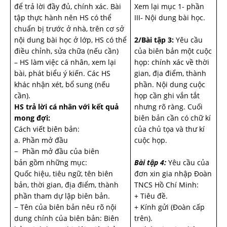
để trả lời đầy đủ, chính xác. Bài
Xem lại mục 1- phần
tập thực hành nên HS có thể
III- Nội dung bài học.
chuẩn bị trước ở nhà, trên cơ sở
nội dung bài học ở lớp, HS có thể
2/Bài tập 3:
Yêu cầu
điều chỉnh, sửa chữa (nếu cần)
của biên bản một cuộc
– HS làm việc cá nhân, xem lại
họp: chính xác về thời
bài, phát biểu ý kiến. Các HS
gian, địa điểm, thành
khác nhận xét, bổ sung (nếu
phần. Nội dung cuộc
cần).
họp cần ghi vắn tắt
HS trả lời cá nhân với kết quả
nhưng rõ ràng. Cuối
mong đợi:
biên bản cần có chữ kí
Cách viết biên bản:
của chủ tọa và thư kí
a. Phần mở đầu
cuộc họp.
− Phần mở đầu của biên
bản gồm những mục:
Bài tập 4:
Yêu cầu của
Quốc hiệu, tiêu ngữ, tên biên
đơn xin gia nhập Đoàn
bản, thời gian, địa điểm, thành
TNCS Hồ Chí Minh:
phần tham dự lập biên bản.
+ Tiêu đề.
− Tên của biên bản nêu rõ nội
+ Kính gửi (Đoàn cấp
dung chính của biên bản: Biên
trên).