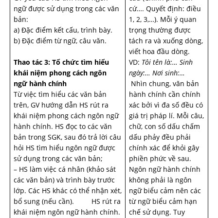
ngữ được sử dụng trong các văn
cứ…. Quyết định: điều
bản:
1, 2, 3,…). Mỗi ý quan
a) Đặc điểm kết cấu, trình bày.
trọng thường được
b) Đặc điểm từ ngữ, câu văn.
tách ra và xuống dòng,
viết hoa đầu dòng.
Thao tác 3: Tổ chức tìm hiểu
VD:
Tôi tên là:…
Sinh
khái niệm phong cách ngôn
ngày:…
Nơi sinh:…
ngữ hành chính
Nhìn chung, văn bản
Từ việc tìm hiểu các văn bản
hành chính cần chính
trên, GV hướng dẫn HS rút ra
xác bởi vì đa số đều có
khái niệm phong cách ngôn ngữ
giá trị pháp lí. Mỗi câu,
hành chính. HS đọc to các văn
chữ, con số dấu chấm
bản trong SGK, sau đó trả lời câu
dấu phảy đều phải
hỏi HS tìm hiểu ngôn ngữ được
chính xác để khỏi gây
sử dụng trong các văn bản;
phiền phức về sau.
– HS làm việc cá nhân (khảo sát
Ngôn ngữ hành chính
các văn bản) và trình bày trước
không phải là ngôn
lớp. Các HS khác có thể nhận xét,
ngữ biểu cảm nên các
bổ sung (nếu cần). HS rút ra
từ ngữ biểu cảm hạn
khái niệm ngôn ngữ hành chính.
chế sử dụng. Tuy