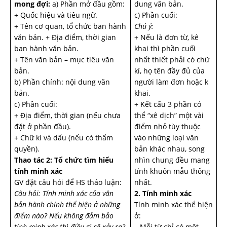
mong đợi:
a) Phần mở đầu gồm:
dung văn bản.
+ Quốc hiệu và tiêu ngữ.
c) Phần cuối:
+ Tên cơ quan, tổ chức ban hành
Chú ý:
văn bản. + Địa điểm, thời gian
+ Nếu là đơn từ, kê
ban hành văn bản.
khai thì phần cuối
+ Tên văn bản – mục tiêu văn
nhất thiết phải có chữ
bản.
kí, họ tên đầy đủ của
b) Phần chính: nội dung văn
người làm đơn hoặc k
bản.
khai.
c) Phần cuối:
+ Kết cấu 3 phần có
+ Địa điểm, thời gian (nếu chưa
thể “xê dịch” một vài
đặt ở phần đầu).
điểm nhỏ tùy thuộc
+ Chữ kí và dấu (nếu có thẩm
vào những loại văn
quyền).
bản khác nhau, song
Thao tác 2: Tổ chức tìm hiểu
nhìn chung đều mang
tính minh xác
tính khuôn mẫu thống
GV đặt câu hỏi để HS thảo luận:
nhất.
Câu hỏi: Tính minh xác của văn
2. Tính minh xác
bản hành chính thể hiện ở những
Tính minh xác thể hiện
điểm nào? Nếu không đảm bảo
ở:
tính minh xác thì điều gì sẽ xảy ra?
– Mỗi từ chỉ có một