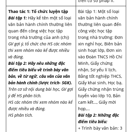
trên cơ sở pháp lí.
Thao tác 1: Tổ chức luyện tập
Bài tập 1: Một số loại
Bài tập 1:
Hãy kể tên một số loại
văn bản hành chính
văn bản hành chính thường liên
thường liên quan đến
quan đến công việc học tập
công việc học tập
trong nhà trường của anh (chị)
trong nhà trường: Đơn
GV gợi ý, tổ chức cho HS các nhóm
xin nghỉ học, Biên bản
thi xem nhóm nào kể được nhiều
sinh hoạt lớp, Đơn xin
và đúng.
vào Đoàn TNCS Hồ Chí
Bài tập 2: Hãy nêu những đặc
Minh, Giấy chứng
điểm tiêu biểu về trình bày văn
nhận, Sơ yếu lí lịch,
bản, về từ ngữ, câu văn của văn
Bằng tốt nghiệp THCS,
bản hành chính (lược trích- SGK).
Giấy khai sinh, Học bạ,
Trên cơ sở nội dung bài học, GV gợi
Giấy chứng nhận trúng
ý để HS phân tích.
tuyển vào lớp 10, Bản
HS các nhóm thi xem nhóm nào kể
cam kết…, Giấy mời
được nhiều và đúng.
họp,…
HS phân tích.
Bài tập 2: Những đặc
điểm tiêu biểu:
+ Trình bày văn bản: 3