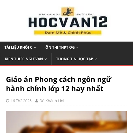
TÀI LIỆU KHỐI C
ÔN THI THPT QG
KIẾN THỨC NGỮ VĂN
THÔNG TIN HỌC TẬP
Giáo án Phong cách ngôn ngữ
hành chính lớp 12 hay nhất
16 Th2 2025
Đỗ Khánh Linh