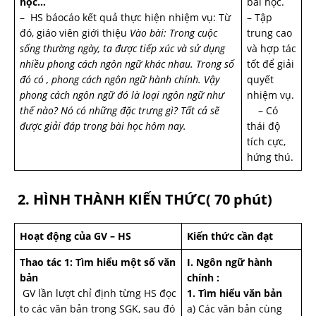
học…
bài học.
– HS báocáo kết quả thực hiện nhiệm vụ: Từ
– Tập
đó, giáo viên giới thiệu
Vào bài: Trong cuộc
trung cao
sống thường ngày, ta được tiếp xúc và sử dụng
và hợp tác
nhiều phong cách ngôn ngữ khác nhau. Trong số
tốt để giải
đó có , phong cách ngôn ngữ hành chính. Vậy
quyết
phong cách ngôn ngữ đó là loại ngôn ngữ như
nhiệm vụ.
thế nào? Nó có những đặc trưng gì? Tất cả sẽ
– Có
được giải đáp trong bài học hôm nay.
thái độ
tích cực,
hứng thú.
2. HÌNH THÀNH KIẾN THỨC( 70 phút)
Hoạt động của GV – HS
Kiến thức cần đạt
Thao tác 1: Tìm hiểu một số văn
I. Ngôn ngữ hành
bản
chính :
GV lần lượt chỉ định từng HS đọc
1. Tìm hiểu văn bản
to các văn bản trong SGK, sau đó
a) Các văn bản cùng