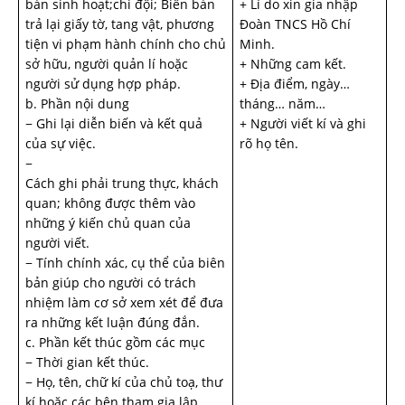
bản sinh hoạt;chi đội; Biên bản
+ Lí do xin gia nhập
trả lại giấy tờ, tang vật, phương
Đoàn TNCS Hồ Chí
tiện vi phạm hành chính cho chủ
Minh.
sở hữu, người quản lí hoặc
+ Những cam kết.
người sử dụng hợp pháp.
+ Địa điểm, ngày…
b. Phần nội dung
tháng… năm…
− Ghi lại diễn biến và kết quả
+ Người viết kí và ghi
của sự việc.
rõ họ tên.
−
Cách ghi phải trung thực, khách
quan; không được thêm vào
những ý kiến chủ quan của
người viết.
− Tính chính xác, cụ thể của biên
bản giúp cho người có trách
nhiệm làm cơ sở xem xét để đưa
ra những kết luận đúng đắn.
c. Phần kết thúc gồm các mục
− Thời gian kết thúc.
− Họ, tên, chữ kí của chủ toạ, thư
kí hoặc các bên tham gia lập