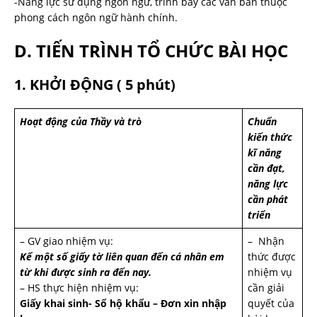
-Năng lực sử dụng ngôn ngữ, trình bày các văn bản thuộc
phong cách ngôn ngữ hành chính.
D. TIẾN TRÌNH TỔ CHỨC BÀI HỌC
1. KHỞI ĐỘNG ( 5 phút)
Hoạt động của Thầy và trò
Chuẩn
kiến thức
kĩ năng
cần đạt,
năng lực
cần phát
triển
– GV giao nhiệm vụ:
– Nhận
Kể một số giấy tờ liên quan đến cá nhân em
thức được
từ khi được sinh ra đến nay.
nhiệm vụ
– HS thực hiện nhiệm vụ:
cần giải
Giấy khai sinh- Sổ hộ khẩu – Đơn xin nhập
quyết của