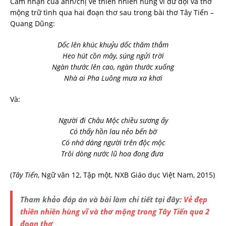
Cảm nhận của anh/chị về thiên nhiên hùng vĩ dữ dội và thơ
mộng trữ tình qua hai đoạn thơ sau trong bài thơ Tây Tiến –
Quang Dũng:
Dốc lên khúc khuỷu dốc thăm thẳm
Heo hút cồn mây, súng ngửi trời
Ngàn thước lên cao, ngàn thước xuống
Nhà ai Pha Luông mưa xa khơi
Và:
Người đi Châu Mộc chiều sương ấy
Có thấy hồn lau nẻo bến bờ
Có nhớ dáng người trên độc mộc
Trôi dòng nước lũ hoa đong đưa
(
Tây Tiến
, Ngữ văn 12, Tập một, NXB Giáo dục Việt Nam, 2015)
Tham khảo đáp án và bài làm chi tiết tại đây:
V
ẻ đẹp
thiên nhiên hùng vĩ và thơ mộng trong Tây Tiến qua 2
đoạn thơ