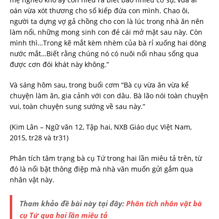
oán vừa xót thương cho số kiếp đứa con mình. Chao ôi,
người ta dựng vợ gả chồng cho con là lúc trong nhà ăn nên
làm nổi, những mong sinh con đẻ cái mở mặt sau này. Còn
mình thì…Trong kẽ mắt kèm nhèm của bà rỉ xuống hai dòng
nước mắt…Biết rằng chúng nó có nuôi nổi nhau sống qua
được cơn đói khát này không.”
Và sáng hôm sau, trong buổi cơm “Bà cụ vừa ăn vừa kể
chuyện làm ăn, gia cảnh với con dâu. Bà lão nói toàn chuyện
vui, toàn chuyện sung sướng về sau này.”
(Kim Lân – Ngữ văn 12, Tập hai, NXB Giáo dục Việt Nam,
2015, tr28 và tr31)
Phân tích tâm trạng bà cụ Tứ trong hai lần miêu tả trên, từ
đó là nổi bật thông điệp mà nhà văn muốn gửi gắm qua
nhân vật này.
Tham khảo đề bài này tại đây:
Phân tích nhân vật bà
cụ Tứ qua hai lần miêu tả