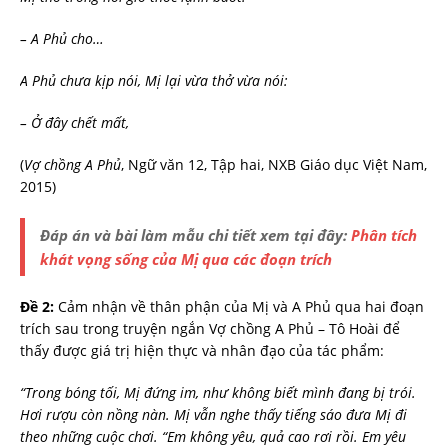
– A Phủ cho…
A Phủ chưa kịp nói, Mị lại vừa thở vừa nói:
– Ở đây chết mất,
(
Vợ chồng A Phủ
, Ngữ văn 12, Tập hai, NXB Giáo dục Việt Nam,
2015)
Đáp án và bài làm mẫu chi tiết xem tại đây:
Phân tích
khát vọng sống của Mị qua các đoạn trích
Đề 2:
Cảm nhận về thân phận của Mị và A Phủ qua hai đoạn
trích sau trong truyện ngắn Vợ chồng A Phủ – Tô Hoài để
thấy được giá trị hiện thực và nhân đạo của tác phẩm:
“Trong bóng tối, Mị đứng im, như không biết mình đang bị trói.
Hơi rượu còn nồng nàn. Mị vẫn nghe thấy tiếng sáo đưa Mị đi
theo những cuộc chơi. “Em không yêu, quả cao rơi rồi. Em yêu