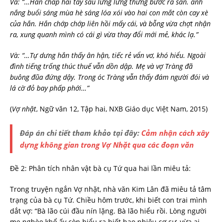
Và: “…Hắn chắp hai tay sau lưng lững thững bước ra sân. ánh
nắng buổi sáng mùa hè sáng lóa xói vào hai con mắt còn cay xè
của hắn. Hắn chớp chớp liên hồi mấy cái, và bỗng vừa chợt nhận
ra, xung quanh mình có cái gì vừa thay đổi mới mẻ, khác lạ.”
Và: “…Tự dưng hắn thấy ân hận, tiếc rẻ vẩn vơ, khó hiểu. Ngoài
đình tiếng trống thúc thuế vẫn dồn dập. Mẹ và vợ Tràng đã
buông đũa đứng dậy. Trong óc Tràng vẫn thấy đám người đói và
lá cờ đỏ bay phấp phới…”
(
Vợ nhặt
, Ngữ văn 12, Tập hai, NXB Giáo dục Việt Nam, 2015)
Đáp án chi tiết tham khảo tại đây:
C
ảm nhận cách xây
dựng không gian trong Vợ Nhặt qua các đoạn văn
Đề 2: Phân tích nhân vật bà cụ Tứ qua hai lần miêu tả:
Trong truyện ngắn Vợ nhặt, nhà văn Kim Lân đã miêu tả tâm
trạng của bà cụ Tứ. Chiều hôm trước, khi biết con trai mình
dắt vợ: “Bà lão cúi đầu nín lặng. Bà lão hiểu rồi. Lòng người
mẹ nghèo khổ ấy còn hiểu ra biết bao nhiêu cơ sự, vừa ai