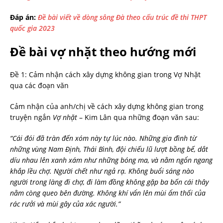
Đáp án:
Đề bài viết về dòng sông Đà theo cấu trúc đề thi THPT
quốc gia 2023
Đề bài vợ nhặt theo hướng mới
Đề 1: Cảm nhận cách xây dựng không gian trong Vợ Nhặt
qua các đoạn văn
Cảm nhận của anh/chị về cách xây dựng không gian trong
truyện ngắn
Vợ nhặt
– Kim Lân qua những đoạn văn sau:
“Cái đói đã tràn đến xóm này tự lúc nào. Những gia đình từ
những vùng Nam Định, Thái Bình, đội chiếu lũ lượt bồng bế, dắt
díu nhau lên xanh xám như những bóng ma, và nằm ngổn ngang
khắp lều chợ. Người chết như ngả rạ. Không buổi sáng nào
người trong làng đi chợ, đi làm đồng không gặp ba bốn cái thây
nằm còng queo bên đường. Không khí vẩn lên mùi ẩm thối của
rác rưởi và mùi gây của xác người.”