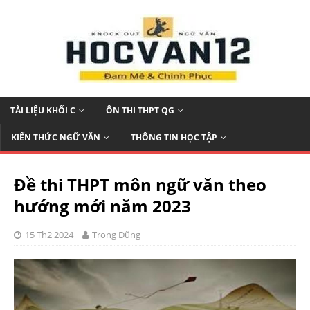
TÀI LIỆU KHỐI C
ÔN THI THPT QG
KIẾN THỨC NGỮ VĂN
THÔNG TIN HỌC TẬP
Đề thi THPT môn ngữ văn theo
hướng mới năm 2023
15 Th2 2024
Trọng Dũng