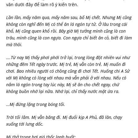
văn dưới đây để làm rõ ý kiến trên.
Lần lần, mấy năm qua, mấy năm sau, bố Mị chết. Nhưng Mị cũng
không còn nghĩ đến Mị có thể ăn lá ngón tự tử. Ở lâu trong cái
khổ, Mị cũng quen khổ rồi. Bây giờ Mị tưởng mình cũng là con
trâu, mình cũng là con ngựa. Con ngựa chỉ biết ăn cỏ, biết đi làm
mà thôi.
….Từ nay Mị thấy phơi phới trở lại, trong lòng đột nhiên vui như
những đêm Tết ngày trước. Mị trẻ, Mị vẫn còn trẻ. Mị muốn đi
chơi. Bao nhiêu người có chồng cũng đi chơi Tết. Huống chi A Sử
với Mị không có lòng với nhau mà vẫn phải ở với nhau. Nếu có
nắm lá ngón trong tay lúc này, Mị sẽ ăn cho chết ngay, chứ
không buồn nhớ lại nữa. Nhớ lại, chỉ thấy nước mặt ứa ra.
…Mị đứng lặng trong bóng tối.
Trời tối lắm. Mị vẫn băng đi. Mị đuổi kịp A Phủ, đã lăn, chạy
xuống tới lưng dốc.
Mị thở trong hơi gió thốc lạnh buốt: