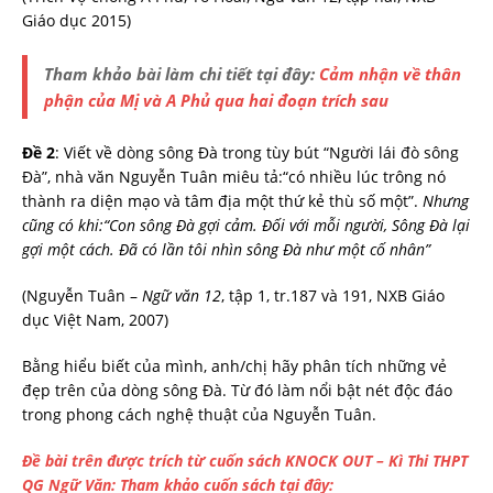
Giáo dục 2015)
Tham khảo bài làm chi tiết tại đây:
C
ảm nhận về thân
phận của Mị và A Phủ qua hai đoạn trích sau
Đề 2
: Viết về dòng sông Đà trong tùy bút “Người lái đò sông
Đà”, nhà văn Nguyễn Tuân miêu tả:“có nhiều lúc trông nó
thành ra diện mạo và tâm địa một thứ kẻ thù số một”.
Nhưng
cũng có khi:“Con sông Đà gợi cảm. Đối với mỗi người, Sông Đà lại
gợi một cách. Đã có lần tôi nhìn sông Đà như một cố nhân”
(Nguyễn Tuân –
Ngữ văn 12
, tập 1, tr.187 và 191, NXB Giáo
dục Việt Nam, 2007)
Bằng hiểu biết của mình, anh/chị hãy phân tích những vẻ
đẹp trên của dòng sông Đà. Từ đó làm nổi bật nét độc đáo
trong phong cách nghệ thuật của Nguyễn Tuân.
Đề bài trên được trích từ cuốn sách KNOCK OUT – Kì Thi THPT
QG Ngữ Văn: Tham khảo cuốn sách tại đây: