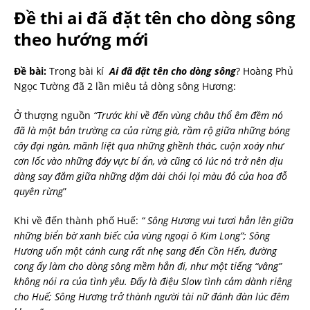
Đề thi ai đã đặt tên cho dòng sông
theo hướng mới
Đề bài:
Trong bài kí
Ai đã đặt tên cho dòng sông
? Hoàng Phủ
Ngọc Tường đã 2 lần miêu tả dòng sông Hương:
Ở thượng nguồn
“Trước khi về đến vùng châu thổ êm đềm nó
đã là một bản trường ca của rừng già, rầm rộ giữa những bóng
cây đại ngàn, mãnh liệt qua những ghềnh thác, cuộn xoáy như
cơn lốc vào những đáy vực bí ẩn, và cũng có lúc nó trở nên dịu
dàng say đắm giữa những dặm dài chói lọi màu đỏ của hoa đỗ
quyên rừng
”
Khi về đến thành phố Huế:
“ Sông Hương vui tươi hẳn lên giữa
những biển bờ xanh biếc của vùng ngoại ô Kim Long”; Sông
Hương uốn một cánh cung rất nhẹ sang đến Cồn Hến, đường
cong ấy làm cho dòng sông mềm hẳn đi, như một tiếng “vâng”
không nói ra của tình yêu. Đấy là điệu Slow tình cảm dành riêng
cho Huế; Sông Hương trở thành người tài nữ đánh đàn lúc đêm