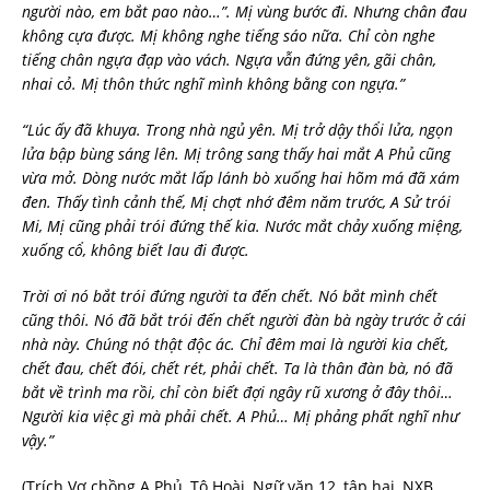
người nào, em bắt pao nào…”. Mị vùng bước đi. Nhưng chân đau
không cựa được. Mị không nghe tiếng sáo nữa. Chỉ còn nghe
tiếng chân ngựa đạp vào vách. Ngựa vẫn đứng yên, gãi chân,
nhai cỏ. Mị thôn thức nghĩ mình không bằng con ngựa.”
“Lúc ấy đã khuya. Trong nhà ngủ yên. Mị trở dậy thổi lửa, ngọn
lửa bập bùng sáng lên. Mị trông sang thấy hai mắt A Phủ cũng
vừa mở. Dòng nước mắt lấp lánh bò xuống hai hõm má đã xám
đen. Thấy tình cảnh thế, Mị chợt nhớ đêm năm trước, A Sử trói
Mi, Mị cũng phải trói đứng thế kia. Nước mắt chảy xuống miệng,
xuống cổ, không biết lau đi được.
Trời ơi nó bắt trói đứng người ta đến chết. Nó bắt mình chết
cũng thôi. Nó đã bắt trói đến chết người đàn bà ngày trước ở cái
nhà này. Chúng nó thật độc ác. Chỉ đêm mai là người kia chết,
chết đau, chết đói, chết rét, phải chết. Ta là thân đàn bà, nó đã
bắt về trình ma rồi, chỉ còn biết đợi ngây rũ xương ở đây thôi…
Người kia việc gì mà phải chết. A Phủ… Mị phảng phất nghĩ như
vậy.”
(Trích Vợ chồng A Phủ, Tô Hoài, Ngữ văn 12, tập hai, NXB