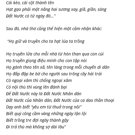
Cái kèo, cái cột thành tên
Hạt gạo phải một nắng hai sương xay, giã, giần, sàng
Đất Nước có từ ngày đó…”
Sau đó, nhà thơ cũng thể hiện một cảm nhận khác:
“Họ giữ và truyền cho ta hạt lúa ta trồng
Họ truyền lửa cho mỗi nhà từ hòn than qua con cúi
Họ truyền giọng điệu mình cho con tập nói
Họ gánh theo tên xã, tên làng trong mỗi chuyến di dân
Họ đắp đập be bờ cho người sau trông cây hái trái
Có ngoại xâm thì chống ngoại xâm
Có nội thù thì vùng lên đánh bại
Để Đất Nước này là Đất Nước Nhân dân
Đất Nước của Nhân dân, Đất Nước của ca dao thần thoại
Dạy anh biết “yêu em từ thuở trong nôi”
Biết quý công cầm vàng những ngày lặn lội
Biết trồng tre đợi ngày thành gậy
Đi trả thù mà không sợ dài lâu”