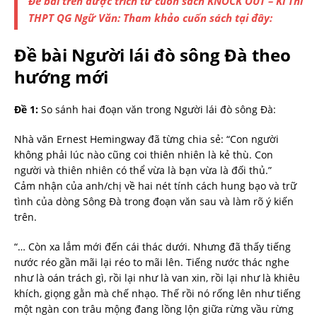
Đề bài trên được trích từ cuốn sách KNOCK OUT – Kì Thi
THPT QG Ngữ Văn: Tham khảo cuốn sách tại đây:
Đề bài Người lái đò sông Đà theo
hướng mới
Đề 1:
So sánh hai đoạn văn trong Người lái đò sông Đà:
Nhà văn Ernest Hemingway đã từng chia sẻ: “Con người
không phải lúc nào cũng coi thiên nhiên là kẻ thù. Con
người và thiên nhiên có thể vừa là bạn vừa là đối thủ.”
Cảm nhận của anh/chị về hai nét tính cách hung bạo và trữ
tình của dòng Sông Đà trong đoạn văn sau và làm rõ ý kiến
trên.
“… Còn xa lắm mới đến cái thác dưới. Nhưng đã thấy tiếng
nước réo gần mãi lại réo to mãi lên. Tiếng nước thác nghe
như là oán trách gì, rồi lại như là van xin, rồi lại như là khiêu
khích, giọng gằn mà chế nhạo. Thế rồi nó rống lên như tiếng
một ngàn con trâu mộng đang lồng lộn giữa rừng vầu rừng