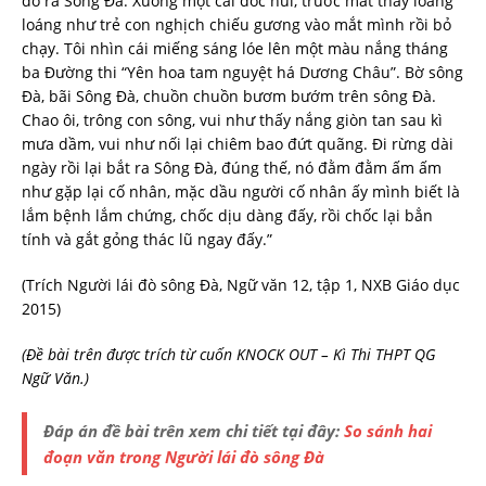
đổ ra Sông Đà. Xuống một cái dốc núi, trước mắt thấy loang
loáng như trẻ con nghịch chiếu gương vào mắt mình rồi bỏ
chạy. Tôi nhìn cái miếng sáng lóe lên một màu nắng tháng
ba Đường thi “Yên hoa tam nguyệt há Dương Châu”. Bờ sông
Đà, bãi Sông Đà, chuồn chuồn bươm bướm trên sông Đà.
Chao ôi, trông con sông, vui như thấy nắng giòn tan sau kì
mưa dầm, vui như nối lại chiêm bao đứt quãng. Đi rừng dài
ngày rồi lại bắt ra Sông Đà, đúng thế, nó đằm đằm ấm ấm
như gặp lại cố nhân, mặc dầu người cố nhân ấy mình biết là
lắm bệnh lắm chứng, chốc dịu dàng đấy, rồi chốc lại bẳn
tính và gắt gỏng thác lũ ngay đấy.”
(Trích Người lái đò sông Đà, Ngữ văn 12, tập 1, NXB Giáo dục
2015)
(Đề bài trên được trích từ cuốn KNOCK OUT – Kì Thi THPT QG
Ngữ Văn.)
Đáp án đề bài trên xem chi tiết tại đây:
So sánh hai
đoạn văn trong Người lái đò sông Đà