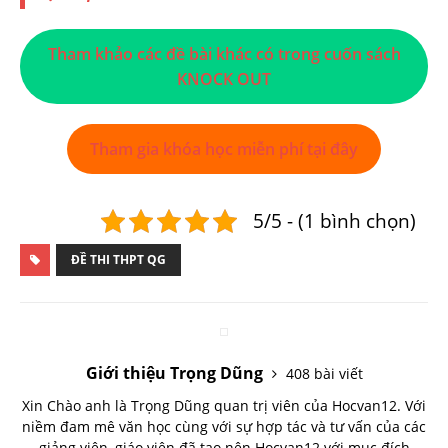
Tham khảo các đề bài khác có trong cuốn sách
KNOCK OUT
Tham gia khóa học miễn phí tại đây
5/5 - (1 bình chọn)
ĐỀ THI THPT QG
Giới thiệu Trọng Dũng
408 bài viết
Xin Chào anh là Trọng Dũng quan trị viên của Hocvan12. Với
niềm đam mê văn học cùng với sự hợp tác và tư vấn của các
giảng viên, giáo viên đã tạo nên Hocvan12 với mục đích