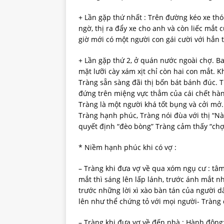
+ Lần gặp thứ nhất : Trên đường kéo xe th
ngờ, thị ra đẩy xe cho anh và còn liếc mắt c
giờ mới có một người con gái cười với hắn 
+ Lần gặp thứ 2, ở quán nước ngoài chợ. Ba
mặt lưỡi cày xám xịt chỉ còn hai con mắt. Kh
Tràng sẵn sàng đãi thị bốn bát bánh đúc. T
đứng trên miệng vực thẳm của cái chết hà
Tràng là một người khá tốt bụng và cởi mở
Tràng hạnh phúc, Tràng nói đùa với thị “Này
quyết định “đèo bòng” Tràng cảm thấy “chợ
* Niềm hạnh phúc khi có vợ :
– Tràng khi đưa vợ về qua xóm ngụ cư : tâ
mắt thì sáng lên lấp lánh, trước ánh mắt n
trước những lời xì xào bàn tán của người d
lên như thể chứng tỏ với mọi người- Tràng 
– Tràng khi đưa vợ về đến nhà : Hành động