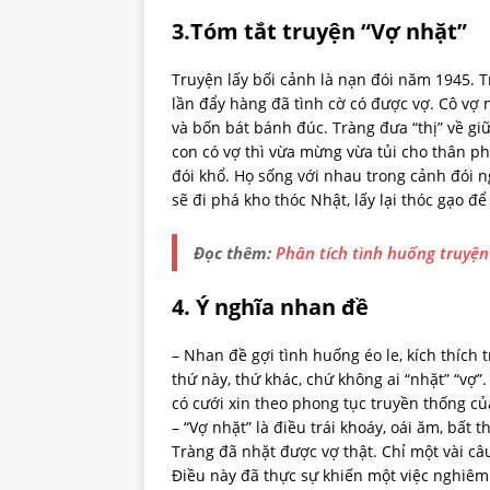
3.Tóm tắt truyện “Vợ nhặt”
Truyện lấy bối cảnh là nạn đói năm 1945. T
lần đẩy hàng đã tình cờ có được vợ. Cô vợ 
và bốn bát bánh đúc. Tràng đưa “thị” về gi
con có vợ thì vừa mừng vừa tủi cho thân 
đói khổ. Họ sống với nhau trong cảnh đói n
sẽ đi phá kho thóc Nhật, lấy lại thóc gạo đ
Đọc thêm:
Phân tích tình huống truyệ
4. Ý nghĩa nhan đề
– Nhan đề gợi tình huống éo le, kích thích 
thứ này, thứ khác, chứ không ai “nhặt” “vợ”.
có cưới xin theo phong tục truyền thống của
– “Vợ nhặt” là điều trái khoáy, oái ăm, bất th
Tràng đã nhặt được vợ thật. Chỉ một vài c
Điều này đã thực sự khiến một việc nghiêm t