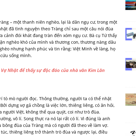
ràng – một thanh niên nghèo, lại là dân ngụ cư, trong một
nhặt đã tình nguyện theo Tràng chỉ sau một câu nói đùa
ữa cảnh đói khát đang tràn đến xóm ngụ cư. Bà cụ Tứ thấy
phận nghèo khó của mình và thương con, thương nàng dâu
ghèo nhưng hạnh phúc và tin rằng: Việt Minh về làng, họ
ể cứu sống mình.
n Vợ Nhặt để thấy sự độc đáo của nhà văn Kim Lân
trí tò mò người đọc. Thông thường, người ta có thể nhặt
 Bởi dựng vợ gả chồng là việc lớn, thiêng liêng, có ăn hỏi,
 người Việt, không thể qua quýt, coi như trò đùa.
ường, vô lí. Song thực ra nó lại rất có lí. Vì đúng là anh
âu bông đùa của Tràng mà có người đã theo về làm vợ.
úc, thiêng liêng trở thành trò đùa và ngược lại, điều