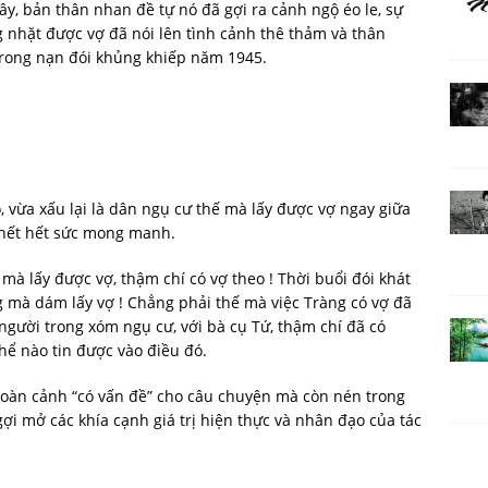
ây, bản thân nhan đề tự nó đã gợi ra cảnh ngộ éo le, sự
g nhặt được vợ đã nói lên tình cảnh thê thảm và thân
rong nạn đói khủng khiếp năm 1945.
 vừa xấu lại là dân ngụ cư thế mà lấy được vợ ngay giữa
 chết hết sức mong manh.
mà lấy được vợ, thậm chí có vợ theo ! Thời buổi đói khát
 mà dám lấy vợ ! Chẳng phải thế mà việc Tràng có vợ đã
i người trong xóm ngụ cư, với bà cụ Tứ, thậm chí đã có
ể nào tin được vào điều đó.
hoàn cảnh “có vấn đề” cho câu chuyện mà còn nén trong
ợi mở các khía cạnh giá trị hiện thực và nhân đạo của tác