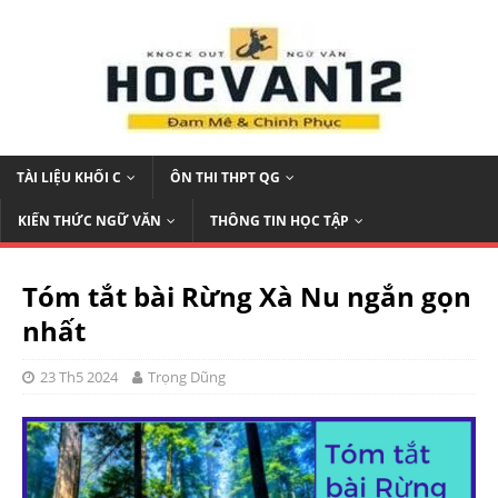
TÀI LIỆU KHỐI C
ÔN THI THPT QG
KIẾN THỨC NGỮ VĂN
THÔNG TIN HỌC TẬP
Tóm tắt bài Rừng Xà Nu ngắn gọn
nhất
23 Th5 2024
Trọng Dũng