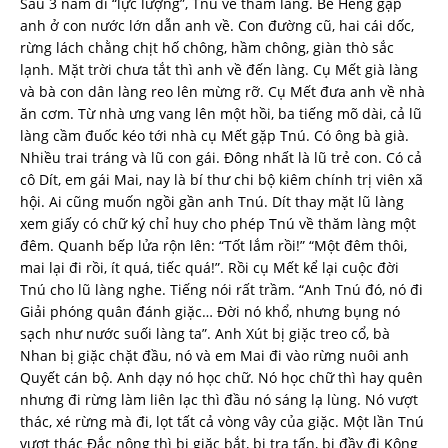
Sau 3 năm đi “lực lượng”, Tnú về thăm làng. Bé Heng gặp
anh ở con nước lớn dẫn anh về. Con đường cũ, hai cái dốc,
rừng lách chằng chịt hố chông, hầm chông, giàn thò sắc
lạnh. Mặt trời chưa tắt thì anh về đến làng. Cụ Mết già làng
và bà con dân làng reo lên mừng rỡ. Cụ Mết đưa anh về nhà
ăn cơm. Từ nhà ưng vang lên một hồi, ba tiếng mõ dài, cả lũ
làng cầm đuốc kéo tới nhà cụ Mết gặp Tnú. Có ông bà già.
Nhiều trai tráng và lũ con gái. Đông nhất là lũ trẻ con. Có cả
cô Dít, em gái Mai, nay là bí thư chi bộ kiêm chính trị viên xã
hội. Ai cũng muốn ngồi gần anh Tnú. Dít thay mặt lũ làng
xem giấy có chữ ký chỉ huy cho phép Tnú về thăm làng một
đêm. Quanh bếp lửa rộn lên: “Tốt lắm rồi!” “Một đêm thôi,
mai lại đi rồi, ít quá, tiếc quá!”. Rồi cụ Mết kể lại cuộc đời
Tnú cho lũ làng nghe. Tiếng nói rất trầm. “Anh Tnú đó, nó đi
Giải phóng quân đánh giặc… Đời nó khổ, nhưng bụng nó
sạch như nước suối làng ta”. Anh Xút bị giặc treo cổ, bà
Nhan bị giặc chặt đầu, nó và em Mai đi vào rừng nuôi anh
Quyết cán bộ. Anh dạy nó học chữ. Nó học chữ thì hay quên
nhưng đi rừng làm liên lạc thì đầu nó sáng lạ lùng. Nó vượt
thác, xé rừng mà đi, lọt tất cả vòng vây của giặc. Một lần Tnú
vượt thác Đắc nông thì bị giặc bắt, bị tra tấn, bị đầy đi Kông