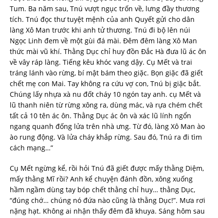
Tum. Ba năm sau, Tnú vượt ngục trốn về, lưng đầy thương
tích. Tnú đọc thư tuyệt mệnh của anh Quyết gửi cho dân
làng Xô Man trước khi anh tử thương. Tnú đi bộ lên núi
Ngọc Linh đem về một gùi đá mài. Đêm đêm làng Xô Man
thức mài vũ khí. Thằng Dục chỉ huy đồn Đắc Hà đưa lũ ác ôn
về vây ráp làng. Tiếng kêu khóc vang dậy. Cụ Mết và trai
tráng lánh vào rừng, bí mật bám theo giặc. Bọn giặc đã giết
chết mẹ con Mai. Tay không ra cứu vợ con, Tnú bị giặc bắt.
Chúng lấy nhựa xà nu đốt cháy 10 ngón tay anh. cụ Mết và
lũ thanh niên từ rừng xông ra, dùng mác, và rựa chém chết
tất cả 10 tên ác ôn. Thằng Dục ác ôn và xác lũ lính ngổn
ngang quanh đống lửa trên nhà ưng. Từ đó, làng Xô Man ào
ào rung động. Và lửa cháy khắp rừng. Sau đó, Tnú ra đi tìm
cách mạng…”
Cụ Mết ngừng kể, rồi hỏi Tnú đã giết được mấy thằng Diệm,
mấy thằng Mĩ rồi? Anh kể chuyện đánh đồn, xông xuống
hầm ngầm dùng tay bóp chết thằng chỉ huy… thằng Dục,
“đúng chớ… chúng nó đứa nào cũng là thằng Dục!”. Mưa rơi
nặng hạt. Không ai nhận thấy đêm đã khuya. Sáng hôm sau