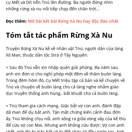
cụ Mết và Dít tiễn Tnú lên đường. Ba người đứng nhìn
những rừng xà nu nối tiếp chạy đến chân trời…
Đọc thêm:
Mở bài kết bài Rừng Xà Nu hay độc đáo nhất
Tóm tắt tác phẩm Rừng Xà Nu
Truyện Rừng Xà Nu kể về nhân vật Tnú, người dân của làng
Xô Man, thuộc dân tộc Strá ở Tây Nguyên.
+ Sau đó Tnú vẫn xin nhập quân giải phòng. Ba năm sau
anh xin đơn vị cho nghỉ phép một đêm về thăm buôn làng.
Trong đêm hôm đó, Cụ Mết triệu tập cả bản và kể chuyện về
Tnú và chuyện về buôn làng cho cả làng nghe nhằm giáo
dục truyền thống anh hùng,. bất khuất cho cả buôn làng.
+ Tnú tham gia cách mạng. Giặc bắt vợ con anh, đánh đập
dã man để dụ bắt anh. Tận mắt chứng kiến cảnh đau đớn
ấy, Tnú không chịu nổi, anh xông ra giữa vòng vây của kể thù
để cứu vợ con Mai. Nhưng anh không cứu được: Vợ con anh
chết, anh thì bị giặc bắt và bị đốt cháy 10 đầu ngón tay. Anh