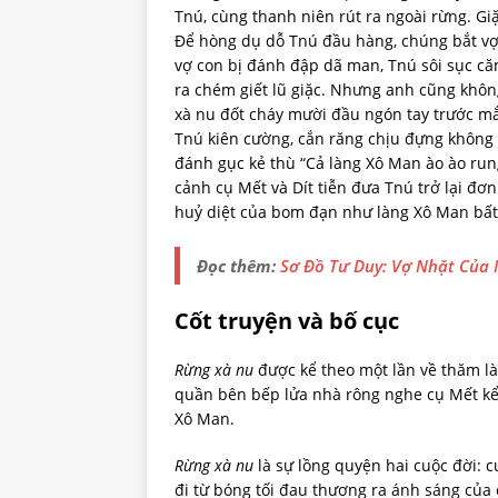
Tnú, cùng thanh niên rút ra ngoài rừng. G
Để hòng dụ dỗ Tnú đầu hàng, chúng bắt vợ
vợ con bị đánh đập dã man, Tnú sôi sục că
ra chém giết lũ giặc. Nhưng anh cũng khôn
xà nu đốt cháy mười đầu ngón tay trước mắ
Tnú kiên cường, cắn răng chịu đựng không 
đánh gục kẻ thù “Cả làng Xô Man ào ào run
cảnh cụ Mết và Dít tiễn đưa Tnú trở lại đơn
huỷ diệt của bom đạn như làng Xô Man bất 
Đọc thêm:
Sơ Đồ Tư Duy: Vợ Nhặt Của
Cốt truyện và bố cục
Rừng xà nu
được kể theo một lần về thăm l
quần bên bếp lửa nhà rông nghe cụ Mết kể 
Xô Man.
Rừng xà nu
là sự lồng quyện hai cuộc đời: 
đi từ bóng tối đau thương ra ánh sáng của 