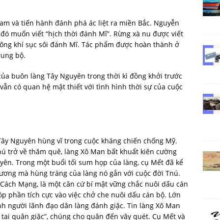
am và tiến hành đánh phá ác liệt ra miền Bắc. Nguyễn
ó muốn viết “hịch thời đánh Mĩ”. Rừng xà nu được viết
hông khí sục sôi đánh Mĩ. Tác phẩm được hoàn thành ở
rung bộ.
của buôn làng Tây Nguyên trong thời kì đồng khởi trước
ẫn có quan hệ mật thiết với tình hình thời sự của cuộc
Tây Nguyên hùng vĩ trong cuộc kháng chiến chống Mỹ.
nú trở về thăm quê, làng Xô Man bất khuất kiên cường
ên. Trong một buổi tối sum họp của làng, cụ Mết đã kể
hương mà hùng tráng của làng nó gắn với cuộc đời Tnú.
Cách Mạng, là một căn cứ bí mật vững chắc nuôi dấu cán
óp phần tích cực vào việc chở che nuôi dấu cán bộ. Lớn
nh người lãnh đạo dân làng đánh giặc. Tin làng Xô Man
 tai quân giặc”, chúng cho quân đến vây quét. Cụ Mết và