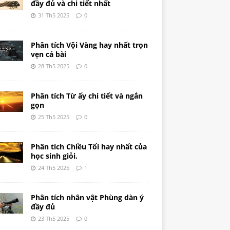
đầy đủ và chi tiết nhất
31 Th5 2025
0
Phân tích Vội Vàng hay nhất trọn
vẹn cả bài
28 Th5 2025
0
Phân tích Từ ấy chi tiết và ngắn
gọn
25 Th5 2025
0
Phân tích Chiều Tối hay nhất của
học sinh giỏi.
24 Th5 2025
1
Phân tích nhân vật Phùng dàn ý
đầy đủ
23 Th5 2025
0