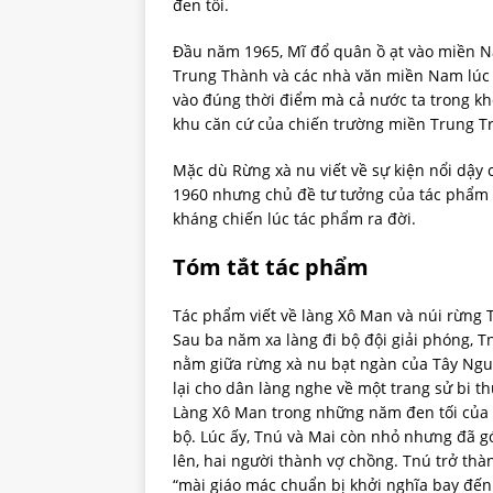
đen tối.
Đầu năm 1965, Mĩ đổ quân ồ ạt vào miền N
Trung Thành và các nhà văn miền Nam lúc đ
vào đúng thời điểm mà cả nước ta trong k
khu căn cứ của chiến trường miền Trung T
Mặc dù Rừng xà nu viết về sự kiện nổi dậy 
1960 nhưng chủ đề tư tưởng của tác phẩm v
kháng chiến lúc tác phẩm ra đời.
Tóm tắt tác phẩm
Tác phẩm viết về làng Xô Man và núi rừng 
Sau ba năm xa làng đi bộ đội giải phóng, T
nằm giữa rừng xà nu bạt ngàn của Tây Nguy
lại cho dân làng nghe về một trang sử bi t
Làng Xô Man trong những năm đen tối của 
bộ. Lúc ấy, Tnú và Mai còn nhỏ nhưng đã g
lên, hai người thành vợ chồng. Tnú trở thà
“mài giáo mác chuẩn bị khởi nghĩa bay đến