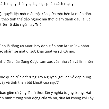
 cách mạng chống lại bạo lực phản cách mạng.
ột quyết liệt một mất một còn giữa một bên là nhân dân,
i theo tình thế đảo ngược mà thời điểm đánh dấu là lúc
trên 10 đầu ngón tay Tnú.
ình là “làng Xô Man” hay đơn giản hơn là “Tnú” – nhân
ác phẩm sẽ mất đi sức khái quát và sự gợi mở.
hư đã chứa đựng được cảm xúc của nhà văn và linh hồn
 khó quên của đất rừng Tây Nguyên, gợi lên vẻ đẹp hùng
cây và tinh thần bất khuất của người.
ao gồm cả ý nghĩa tả thực lẫn ý nghĩa tượng trưng. Hai
ên hình tượng sinh động của xà nu, đưa lại không khí Tây