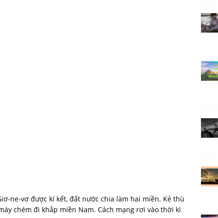
iơ-ne-vơ được kí kết, đất nước chia làm hai miền. Kẻ thù
ê máy chém đi khắp miền Nam. Cách mạng rơi vào thời kì