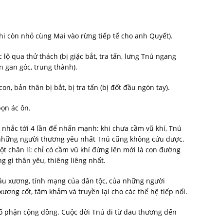
khi còn nhỏ cùng Mai vào rừng tiếp tế cho anh Quyết).
lộ qua thử thách (bị giặc bắt, tra tấn, lưng Tnú ngang
 gan góc, trung thành).
, bản thân bị bắt, bị tra tấn (bị đốt đầu ngón tay).
bọn ác ôn.
 nhắc tới 4 lần để nhấn mạnh: khi chưa cầm vũ khí, Tnú
ả những người thương yêu nhất Tnú cũng không cứu được.
t chân lí: chỉ có cầm vũ khí đứng lên mới là con đường
 gì thân yêu, thiêng liêng nhất.
máu xương, tính mạng của dân tộc, của những người
xương cốt, tâm khảm và truyền lại cho các thế hệ tiếp nối.
số phận cộng đồng. Cuộc đời Tnú đi từ đau thương đến