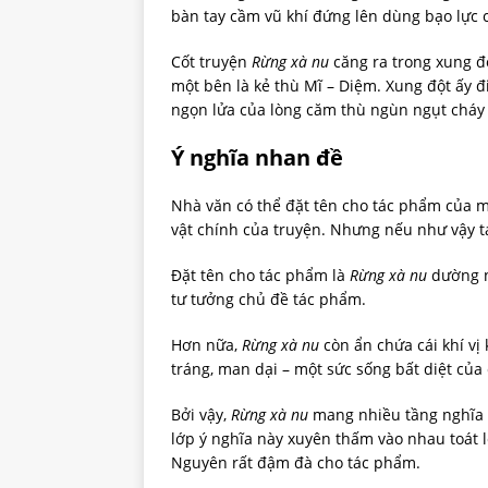
bàn tay cầm vũ khí đứng lên dùng bạo lực
Cốt truyện
Rừng xà nu
căng ra trong xung đ
một bên là kẻ thù Mĩ – Diệm. Xung đột ấy đ
ngọn lửa của lòng căm thù ngùn ngụt cháy 
Ý nghĩa nhan đề
Nhà văn có thể đặt tên cho tác phẩm của m
vật chính của truyện. Nhưng nếu như vậy t
Đặt tên cho tác phẩm là
Rừng xà nu
dường n
tư tưởng chủ đề tác phẩm.
Hơn nữa,
Rừng xà nu
còn ẩn chứa cái khí vị
tráng, man dại – một sức sống bất diệt của 
Bởi vậy,
Rừng xà nu
mang nhiều tầng nghĩa b
lớp ý nghĩa này xuyên thấm vào nhau toát l
Nguyên rất đậm đà cho tác phẩm.