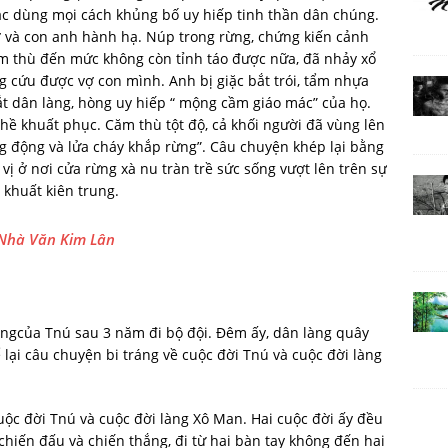
iặc dùng mọi cách khủng bố uy hiếp tinh thần dân chúng.
 và con anh hành hạ. Núp trong rừng, chứng kiến cảnh
m thù đến mức không còn tỉnh táo được nữa, đã nhảy xổ
g cứu được vợ con mình. Anh bị giặc bắt trói, tẩm nhựa
t dân làng, hòng uy hiếp “ mộng cầm giáo mác” của họ.
hề khuất phục. Căm thù tột độ, cả khối người đã vùng lên
g động và lửa cháy khắp rừng”. Câu chuyện khép lại bằng
 vị ở nơi cửa rừng xà nu tràn trề sức sống vượt lên trên sự
khuất kiên trung.
 Nhà Văn Kim Lân
àngcủa Tnú sau 3 năm đi bộ đội. Đêm ấy, dân làng quây
lại câu chuyện bi tráng về cuộc đời Tnú và cuộc đời làng
cuộc đời Tnú và cuộc đời làng Xô Man. Hai cuộc đời ấy đều
chiến đấu và chiến thắng, đi từ hai bàn tay không đến hai