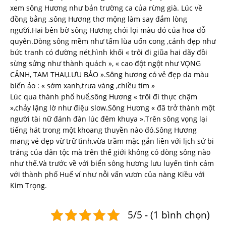
xem sông Hương như bản trường ca của rừng già. Lúc về
đồng bằng ,sông Hương thơ mộng làm say đắm lòng
người.Hai bên bờ sông Hương chói lọi màu đỏ của hoa đỗ
quyên.Dòng sông mềm như tấm lùa uốn cong ,cảnh đẹp như
bức tranh có đường nét,hình khối « trôi đi giũa hai dãy đồi
sừng sửng như thành quách », « cao đột ngột như VỌNG
CẢNH, TAM THAI,LƯU BẢO ».Sông hương có vẻ đẹp da màu
biến ảo : « sớm xanh,trưa vàng ,chiều tím »
Lúc qua thành phố huế,sông Hương « trôi đi thực chậm
»,chảy lặng lờ như điệu slow.Sông Hương « đã trở thành một
người tài nữ đánh đàn lúc đêm khuya ».Trên sông vọng lại
tiếng hát trong một khoang thuyền nào đó.Sông Hương
mang vẻ đẹp vừ trữ tình,vừa trầm mặc gắn liền với lịch sử bi
tráng của dân tộc mà trên thế giới không có dòng sông nào
như thế.Và trước về với biển sông hương lưu luyến tình cảm
với thành phố Huế ví như nỗi vấn vươn của nàng Kiều với
Kim Trọng.
5/5 - (1 bình chọn)