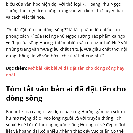
biểu của Văn học hiện đại Với thể loại kí, Hoàng Phủ Ngọc
Tường thể hiện trên từng trang văn vốn kiến thức uyên bác
và cách viết tài hoa.
“Ai đã đặt tên cho dòng sông?” là tác phẩm tiêu biểu cho
phong cách kí của Hoàng Phủ Ngọc Tường Tác phẩm ca ngợi
vẻ đẹp của sông Hương, thiên nhiên và con người xứ Huế với
những trang văn “vừa giàu chất trí tuệ, vừa giàu chất thơ, nội
dung thông tin về văn hóa lịch sử rất phong phú”.
Đọc thêm:
Mở bài kết bài Ai đã đặt tên cho dòng sông hay
nhất
Tóm tắt văn bản ai đã đặt tên cho
dòng sông
Bài bút kí đã ca ngợi vẻ đẹp của sông Hương gắn liền với xứ
hú mơ mộng đã đi vào lòng người và với truyền thống lịch
sử xứ Huế Lúc ở thượng nguồn, sông Hương có vẻ đẹp mãnh
liệt và hoang dại ,có nhiều ghềnh thác đáy vực bí ẩn.Có thể