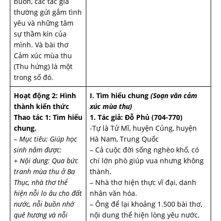
buồn, các tác giả
thường gửi gắm tình
yêu và những tâm
sự thầm kín của
mình. Và bài thơ
Cảm xúc mùa thu
(Thu hứng) là một
trong số đó.
Hoạt động 2: Hình
I. Tìm hiểu chung
(Soạn văn cảm
thành kiến thức
xúc mùa thu)
Thao tác 1: Tìm hiểu
1. Tác giả: Đỗ Phủ (704-770)
chung.
-Tự là Tử Mĩ, huyện Củng, huyện
– Mục tiêu: Giúp học
Hà Nam, Trung Quốc
sinh nắm được:
– Cả cuộc đời sống nghèo khổ, có
+ Nội dung: Qua bức
chí lớn phò giúp vua nhưng không
tranh mùa thu ở Ba
thành.
Thục, nhà thơ thể
– Nhà thơ hiện thực vĩ đại, danh
hiện nỗi lo âu cho đất
nhân văn hóa.
nước, nỗi buồn nhớ
– Ông để lại khoảng 1.500 bài thơ,
quê hương và nỗi
nội dung thể hiện lòng yêu nước,