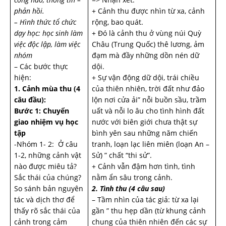
phản hồi.
+ Cảnh thu được nhìn từ xa, cảnh
– Hình thức tổ chức
rộng, bao quát.
dạy học: học sinh làm
+ Đó là cảnh thu ở vùng núi Quỳ
việc độc lập, làm việc
Châu (Trung Quốc) thê lương, ảm
nhóm
đạm mà đầy những dồn nén dữ
– Các bước thực
dội.
hiện:
+ Sự vận động dữ dội, trái chiều
1. Cảnh mùa thu (4
của thiên nhiên, trời đất như đảo
câu đầu):
lộn nơi cửa ải” nỗi buồn sầu, trầm
Bước 1: Chuyển
uất và nỗi lo âu cho tình hình đất
giao nhiệm vụ học
nước với biên giới chưa thật sự
tập
bình yên sau những năm chiến
-Nhóm 1- 2: Ở câu
tranh, loạn lạc liên miên (loạn An –
1-2, những cảnh vật
Sử) ” chất “thi sử”.
nào được miêu tả?
+ Cảnh vẫn đậm hơn tình, tình
Sắc thái của chúng?
nằm ẩn sâu trong cảnh.
So sánh bản nguyên
2. Tình thu (4 câu sau)
tác và dịch thơ để
– Tầm nhìn của tác giả: từ xa lại
thấy rõ sắc thái của
gần ” thu hẹp dần (từ khung cảnh
cảnh trong cảm
chung của thiên nhiên đến các sự