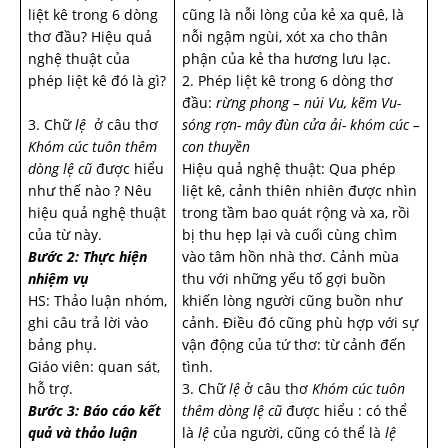
liệt kê trong 6 dòng
cũng là nỗi lòng của kẻ xa quê, là
thơ đầu? Hiệu quả
nỗi ngậm ngùi, xót xa cho thân
nghệ thuật của
phận của kẻ tha hương lưu lạc.
phép liệt kê đó là gì?
2. Phép liệt kê trong 6 dòng thơ
đầu:
rừng phong – núi Vu, kẽm Vu-
3. Chữ
lệ
ở câu thơ
sóng rợn- mây đùn cửa ải- khóm cúc –
Khóm cúc tuôn thêm
con thuyền
dòng lệ cũ
được hiểu
Hiệu quả nghệ thuật: Qua phép
như thế nào ? Nêu
liệt kê, cảnh thiên nhiên được nhìn
hiệu quả nghệ thuật
trong tầm bao quát rộng và xa, rồi
của từ này.
bị thu hẹp lại và cuối cùng chìm
Bước 2: Thực hiện
vào tâm hồn nhà thơ. Cảnh mùa
nhiệm vụ
thu với những yếu tố gợi buồn
HS: Thảo luận nhóm,
khiến lòng người cũng buồn như
ghi câu trả lời vào
cảnh. Điều đó cũng phù hợp với sự
bảng phụ.
vận động của tứ thơ: từ cảnh đến
Giáo viên: quan sát,
tình.
hỗ trợ.
3. Chữ
lệ
ở câu thơ
Khóm cúc tuôn
Bước 3: Báo cáo kết
thêm dòng lệ cũ
được hiểu : có thể
quả và thảo luận
là
lệ
của người, cũng có thể là
lệ