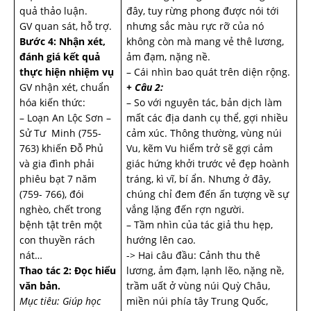
quả thảo luận.
đây, tuy rừng phong được nói tới
GV quan sát, hỗ trợ.
nhưng sắc màu rực rỡ của nó
Bước 4: Nhận xét,
không còn mà mang vẻ thê lương,
đánh giá kết quả
ảm đạm, nặng nề.
thực hiện nhiệm vụ
– Cái nhìn bao quát trên diện rộng.
GV nhận xét, chuẩn
+ Câu 2:
hóa kiến thức:
– So với nguyên tác, bản dịch làm
– Loạn An Lộc Sơn –
mất các địa danh cụ thể, gợi nhiều
Sử Tư Minh (755-
cảm xúc. Thông thường, vùng núi
763) khiến Đỗ Phủ
Vu, kẽm Vu hiểm trở sẽ gợi cảm
và gia đình phải
giác hứng khởi trước vẻ đẹp hoành
phiêu bạt 7 năm
tráng, kì vĩ, bí ẩn. Nhưng ở đây,
(759- 766), đói
chúng chỉ đem đến ấn tượng về sự
nghèo, chết trong
vắng lặng đến rợn người.
bệnh tật trên một
– Tầm nhìn của tác giả thu hẹp,
con thuyền rách
hướng lên cao.
nát…
-> Hai câu đầu: Cảnh thu thê
Thao tác 2: Đọc hiểu
lương, ảm đạm, lạnh lẽo, nặng nề,
văn bản.
trầm uất ở vùng núi Quỳ Châu,
Mục tiêu: Giúp học
miền núi phía tây Trung Quốc,