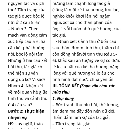
nguyên tác và dịch
hương làm chạnh lòng tác giả
thơ? Tâm trạng của
(cũng là một kẻ tha hương, lưu lạc,
tác giả được bộc lộ
nghèo khổ), khơi lên nỗi ngậm
ntn ở 2 câu 5, 6?
ngùi, xót xa cho thân phận của
– Nhóm 3: Theo
ông.” Nỗi buồn nhớ quê hương của
mạch vận động cảm
tác giả.
xúc tiếp câu 5-6, hai
=> Nhận xét: Cảnh thu ở bốn câu
câu kết phải hướng
sau thấm đượm tình thu, thậm chí
nội, bộc lộ nội tâm.
còn đồng nhấtvới tình thu (câu 5-
Nhưng ở hai câu kết
6), khắc sâu ấn tượng về sự cô đơn,
bài thơ, tác giả có
lẻ loi, u uất của kẻ tha hương nặng
thể hiện sự vận
lòng với quê hương và lo âu cho
động đó ko? Vì sao?
tình hình đất nước chưa yên ổn.
Nhóm 4: Nhận xét
III. TỔNG KẾT
(Soạn văn cảm xúc
về mối quan hệ giữa
mùa thu)
tình thu và cảnh thu
1. Nội dung
ở 4 câu sau?
– Bức tranh thu hiu hắt, thê lương,
Bước 2: Thực hiện
ảm đạm mà đầy dồn nén dữ dội,
nhiệm vụ
thấm đẫm tâm sự của tác giả.
HS: suy nghĩ, thảo
– Tâm trạng tác giả: