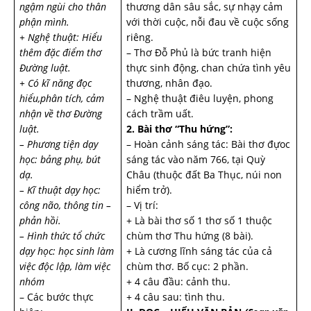
ngậm ngùi cho thân
thương dân sâu sắc, sự nhạy cảm
phận mình.
với thời cuộc, nỗi đau về cuộc sống
+ Nghệ thuật: Hiểu
riêng.
thêm đặc điểm thơ
– Thơ Đỗ Phủ là bức tranh hiện
Đường luật.
thực sinh động, chan chứa tình yêu
+ Có kĩ năng đọc
thương, nhân đạo.
hiểu,phân tích, cảm
– Nghệ thuật điêu luyện, phong
nhận về thơ Đường
cách trầm uất.
luật.
2. Bài thơ “Thu hứng”:
– Phương tiện dạy
– Hoàn cảnh sáng tác: Bài thơ đựoc
học: bảng phụ, bút
sáng tác vào năm 766, tại Quỳ
dạ.
Châu (thuộc đất Ba Thục, núi non
– Kĩ thuật dạy học:
hiểm trở).
công não, thông tin –
– Vị trí:
phản hồi.
+ Là bài thơ số 1 thơ số 1 thuộc
– Hình thức tổ chức
chùm thơ Thu hứng (8 bài).
dạy học: học sinh làm
+ Là cương lĩnh sáng tác của cả
việc độc lập, làm việc
chùm thơ. Bố cục: 2 phần.
nhóm
+ 4 câu đầu: cảnh thu.
– Các bước thực
+ 4 câu sau: tình thu.