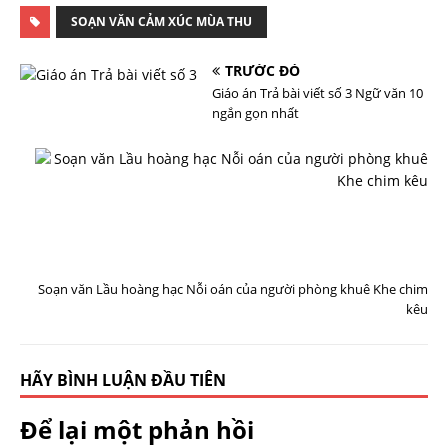
SOẠN VĂN CẢM XÚC MÙA THU
TRƯỚC ĐÓ
Giáo án Trả bài viết số 3 Ngữ văn 10
ngắn gọn nhất
T
I
Ế
P
T
H
E
O
Soạn văn Lầu hoàng hạc Nỗi oán của người phòng khuê Khe chim
kêu
HÃY BÌNH LUẬN ĐẦU TIÊN
Để lại một phản hồi