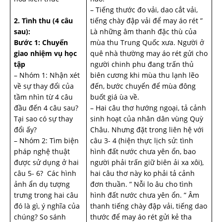
– Tiếng thước đo vải, dao cắt vải,
2. Tình thu (4 câu
tiếng chày đập vải để may áo rét ”
sau):
Là những âm thanh đặc thù của
Bước 1: Chuyển
mùa thu Trung Quốc xưa. Người ở
giao nhiệm vụ học
quê nhà thường may áo rét gửi cho
tập
người chinh phu đang trấn thủ
– Nhóm 1: Nhận xét
biên cương khi mùa thu lạnh lẽo
về sự thay đổi của
đến, bước chuyển để mùa đông
tầm nhìn từ 4 câu
buốt giá ùa về.
đầu đến 4 câu sau?
– Hai câu thơ hướng ngoại, tả cảnh
Tại sao có sự thay
sinh hoạt của nhân dân vùng Quỳ
đổi ấy?
Châu. Nhưng đặt trong liên hệ với
– Nhóm 2: Tìm biện
câu 3- 4 (hiện thực lịch sử: tình
pháp nghệ thuật
hình đất nước chưa yên ổn, bao
được sử dụng ở hai
người phải trấn giữ biên ải xa xôi),
câu 5- 6? Các hình
hai câu thơ này ko phải tả cảnh
ảnh ẩn dụ tượng
đơn thuần. ” Nỗi lo âu cho tình
trưng trong hai câu
hình đất nước chưa yên ổn. ” Âm
đó là gì, ý nghĩa của
thanh tiếng chày đập vải, tiếng dao
chúng? So sánh
thước để may áo rét gửi kẻ tha