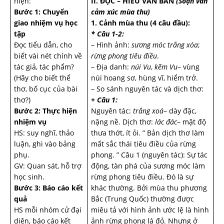
hiện:
II. ĐỌC – HIỂU VĂN BẢN
(Soạn văn
Bước 1: Chuyển
cảm xúc mùa thu)
giao nhiệm vụ học
1. Cảnh mùa thu (4 câu đầu):
tập
* Câu 1-2:
Đọc tiểu dẫn, cho
– Hình ảnh:
sương móc trắng xóa
;
biết vài nét chính về
rừng phong tiêu điều
.
tác giả, tác phẩm?
– Địa danh:
núi Vu
,
kẽm Vu
– vùng
(Hãy cho biết thể
núi hoang sơ, hùng vĩ, hiểm trở.
thơ, bố cục của bài
– So sánh nguyên tác và dịch thơ:
thơ?)
+ Câu 1:
Bước 2: Thực hiện
Nguyên tác:
trắng xoá
– dày đặc,
nhiệm vụ
nặng nề. Dịch thơ:
lác đác
– mật độ
HS: suy nghĩ, thảo
thưa thớt, ít ỏi. ” Bản dịch thơ làm
luận, ghi vào bảng
mất sắc thái tiêu điều của rừng
phụ.
phong. ” Câu 1 (nguyên tác): Sự tác
GV: Quan sát, hỗ trợ
động, tàn phá của sương móc làm
học sinh.
rừng phong tiêu điều. Đó là sự
Bước 3: Báo cáo kết
khác thường. Bởi mùa thu phương
quả
Bắc (Trung Quốc) thường được
HS mỗi nhóm cử đại
miêu tả với hình ảnh ước lệ là hình
diện, báo cáo kết
ảnh rừng phong lá đỏ. Nhưng ở