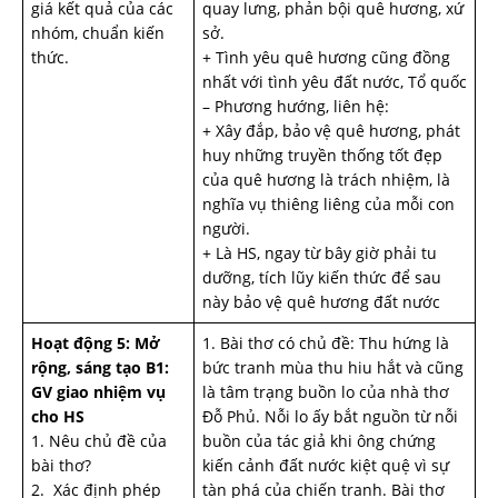
giá kết quả của các
quay lưng, phản bội quê hương, xứ
nhóm, chuẩn kiến
sở.
thức.
+ Tình yêu quê hương cũng đồng
nhất với tình yêu đất nước, Tổ quốc
– Phương hướng, liên hệ:
+ Xây đắp, bảo vệ quê hương, phát
huy những truyền thống tốt đẹp
của quê hương là trách nhiệm, là
nghĩa vụ thiêng liêng của mỗi con
người.
+ Là HS, ngay từ bây giờ phải tu
dưỡng, tích lũy kiến thức để sau
này bảo vệ quê hương đất nước
Hoạt động 5: Mở
1. Bài thơ có chủ đề: Thu hứng là
rộng, sáng tạo
B1:
bức tranh mùa thu hiu hắt và cũng
GV giao nhiệm vụ
là tâm trạng buồn lo của nhà thơ
cho HS
Đỗ Phủ. Nỗi lo ấy bắt nguồn từ nỗi
1. Nêu chủ đề của
buồn của tác giả khi ông chứng
bài thơ?
kiến cảnh đất nước kiệt quệ vì sự
2. Xác định phép
tàn phá của chiến tranh. Bài thơ