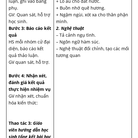
luận, ghi vào bảng
+ Lo âu cho đất nước.
phụ.
+ Buồn nhớ quê hương.
GV: Quan sát, hỗ trợ
+ Ngậm ngùi, xót xa cho thân phận
học sinh.
mình.
Bước 3: Báo cáo kết
2. Nghệ thuật
quả
– Tả cảnh ngụ tình.
HS mỗi nhóm cử đại
– Ngôn ngữ hàm súc.
diện, báo cáo kết
– Nghệ thuật đối chỉnh, tạo các mối
quả thảo luận.
tương quan
GV quan sát, hỗ trợ.
Bước 4: Nhận xét,
đánh giá kết quả
thực hiện nhiệm vụ
GV nhận xét, chuẩn
hóa kiến thức:
Thao tác 3:
Giáo
viên hướng dẫn học
sinh tổng kết bài học