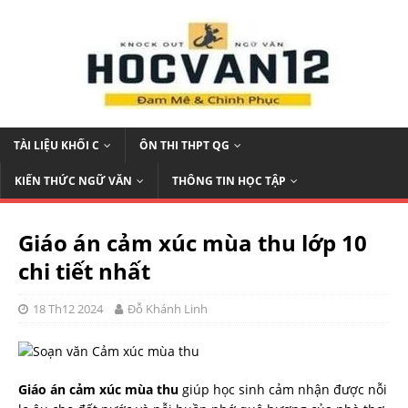
TÀI LIỆU KHỐI C
ÔN THI THPT QG
KIẾN THỨC NGỮ VĂN
THÔNG TIN HỌC TẬP
Giáo án cảm xúc mùa thu lớp 10
chi tiết nhất
18 Th12 2024
Đỗ Khánh Linh
Giáo án cảm xúc mùa thu
giúp học sinh cảm nhận được nỗi