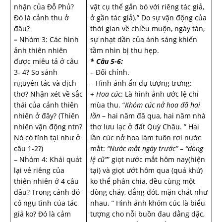
nhận của Đỗ Phủ?
vật cụ thể gắn bó với riêng tác giả,
Đó là cảnh thu ở
ở gần tác giả).” Do sự vận động của
đâu?
thời gian về chiều muộn, ngày tàn,
–
Nhóm 3: Các hình
sự nhạt dần của ánh sáng khiến
ảnh thiên nhiên
tầm nhìn bị thu hẹp.
được miêu tả ở câu
* Câu 5-6:
3- 4? So sánh
– Đối chỉnh.
nguyên tác và dịch
– Hình ảnh ẩn dụ tượng trưng:
thơ? Nhận xét về sắc
+
Hoa cúc
: Là hình ảnh ước lệ chỉ
thái của cảnh thiên
mùa thu. “
Khóm cúc nở hoa đã hai
nhiên ở đây? (Thiên
lần
– hai năm đã qua, hai năm nhà
nhiên vận động ntn?
thơ lưu lạc ở đất Quỳ Châu. ” Hai
Nó có tĩnh tại như ở
lần cúc nở hoa làm tuôn rơi nước
câu 1-2?)
mắt:
“Nước mắt ngày trước”
–
“dòng
– Nhóm 4: Khái quát
lệ cũ”
” giọt nước mắt hôm nay(hiện
lại vẻ riêng của
tại) và giọt ướt hôm qua (quá khứ)
thiên nhiên ở 4 câu
ko thể phân chia, đều cùng một
đầu? Trong cảnh đó
dòng chảy, đắng đót, mặn chát như
có ngụ tình của tác
nhau. ” Hình ảnh khóm cúc là biểu
giả ko? Đó là cảm
tượng cho nỗi buồn đau dằng dặc,