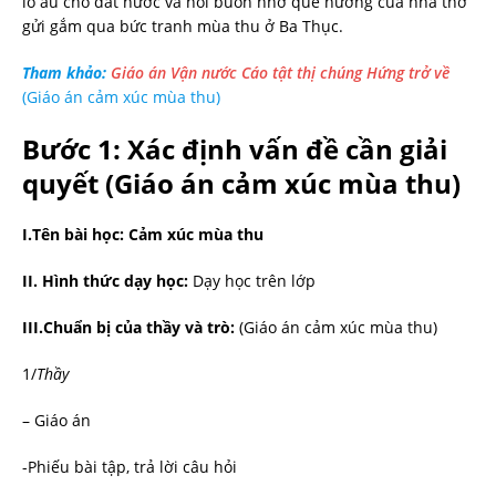
lo âu cho đất nước và nỗi buồn nhớ quê hương của nhà thơ
gửi gắm qua bức tranh mùa thu ở Ba Thục.
Tham khảo:
Giáo án Vận nước Cáo tật thị chúng Hứng trở về
(Giáo án cảm xúc mùa thu)
Bước 1: Xác định vấn đề cần giải
quyết
(Giáo án cảm xúc mùa thu)
I.Tên bài học: Cảm xúc mùa thu
II. Hình thức dạy học:
Dạy học trên lớp
III.Chuẩn bị của thầy và trò:
(Giáo án cảm xúc mùa thu)
1/
Thầy
– Giáo án
-Phiếu bài tập, trả lời câu hỏi