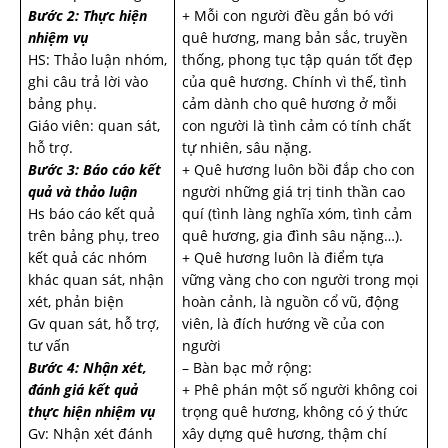
Bước 2: Thực hiện
+ Mỗi con người đều gắn bó với
nhiệm vụ
quê hương, mang bản sắc, truyền
HS: Thảo luận nhóm,
thống, phong tục tập quán tốt đẹp
ghi câu trả lời vào
của quê hương. Chính vì thế, tình
bảng phụ.
cảm dành cho quê hương ở mỗi
Giáo viên: quan sát,
con người là tình cảm có tính chất
hỗ trợ.
tự nhiên, sâu nặng.
Bước 3: Báo cáo kết
+ Quê hương luôn bồi đắp cho con
quả và thảo luận
người những giá trị tinh thần cao
Hs báo cáo kết quả
quí (tình làng nghĩa xóm, tình cảm
trên bảng phụ, treo
quê hương, gia đình sâu nặng…).
kết quả các nhóm
+ Quê hương luôn là điểm tựa
khác quan sát, nhận
vững vàng cho con người trong mọi
xét, phản biện
hoàn cảnh, là nguồn cổ vũ, động
Gv quan sát, hỗ trợ,
viên, là đích hướng về của con
tư vấn
người
Bước 4: Nhận xét,
– Bàn bạc mở rộng:
đánh giá kết quả
+ Phê phán một số người không coi
thực hiện nhiệm vụ
trọng quê hương, không có ý thức
Gv: Nhận xét đánh
xây dựng quê hương, thậm chí