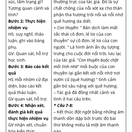
xúc, tâm trạng gì?
thường trực của tác giả. Đó là sự
Tương quan cảnh và
chất chồng của nỗi xót xa cho thân
tình?
phận tha hương trôi nổi và nỗi nhớ
Bước 2: Thực hiện
quê hương da diết.
nhiệm vụ
+
Con thuyền
: ” Bản dịch làm mất
HS: suy nghĩ, thảo
sắc thái cô đơn, lẻ loi của con
luận, ghi vào bảng
thuyền” sự cô đơn, lẻ loi của con
phụ.
người. ” Là hình ảnh ẩn dụ tượng
GV: Quan sát, hỗ trợ
trưng cho cuộc đời nổi trôi, lưu lạc
học sinh.
của tác giả. “
Con thuyền buộc chặt
Bước 3: Báo cáo kết
mối tình nhà
” mối buộc của con
quả
thuyền lại gắn kết với nỗi nhớ nơi
HS mỗi nhóm cử đại
vườn cũ (quê hương) ” tình cảm
diện, báo cáo kết
gắn bó sâu nặng với quê hương.
quả thảo luận.
– Tác giả đã đồng nhất cảnh và
GV quan sát, hỗ trợ.
tình ở hai câu trên.
Bước 4: Nhận xét,
* Câu 7-8:
đánh giá kết quả
– Kết thúc đột ngột bằng những âm
thực hiện nhiệm vụ
thanh dồn dập bởi trước đó bài
GV nhận xét, chuẩn
thơ không miêu tả một âm thanh
hóa kiến thức
nào.