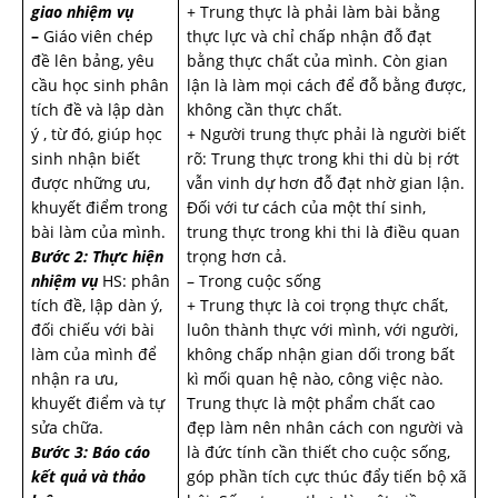
giao nhiệm vụ
+ Trung thực là phải làm bài bằng
–
Giáo viên chép
thực lực và chỉ chấp nhận đỗ đạt
đề lên bảng, yêu
bằng thực chất của mình. Còn gian
cầu học sinh phân
lận là làm mọi cách để đỗ bằng được,
tích đề và lập dàn
không cần thực chất.
ý , từ đó, giúp học
+ Người trung thực phải là người biết
sinh nhận biết
rõ: Trung thực trong khi thi dù bị rớt
được những ưu,
vẫn vinh dự hơn đỗ đạt nhờ gian lận.
khuyết điểm trong
Đối với tư cách của một thí sinh,
bài làm của mình.
trung thực trong khi thi là điều quan
Bước 2: Thực hiện
trọng hơn cả.
nhiệm vụ
HS: phân
– Trong cuộc sống
tích đề, lập dàn ý,
+ Trung thực là coi trọng thực chất,
đối chiếu với bài
luôn thành thực với mình, với người,
làm của mình để
không chấp nhận gian dối trong bất
nhận ra ưu,
kì mối quan hệ nào, công việc nào.
khuyết điểm và tự
Trung thực là một phẩm chất cao
sửa chữa.
đẹp làm nên nhân cách con người và
Bước 3: Báo cáo
là đức tính cần thiết cho cuộc sống,
kết quả và thảo
góp phần tích cực thúc đẩy tiến bộ xã