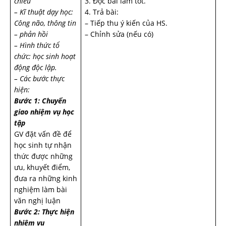
chiếu
3. Đọc bài làm tốt.
– Kĩ thuật dạy học:
4. Trả bài:
Công não, thông tin
– Tiếp thu ý kiến của HS.
– phản hồi
– Chỉnh sửa (nếu có)
– Hình thức tổ
chức: học sinh hoạt
động độc lập.
– Các bước thực
hiện:
Bước 1: Chuyển
giao nhiệm vụ học
tập
GV đặt vấn đề để
học sinh tự nhận
thức được những
ưu, khuyết điểm,
đưa ra những kinh
nghiệm làm bài
văn nghị luận
Bước 2: Thực hiện
nhiệm vụ