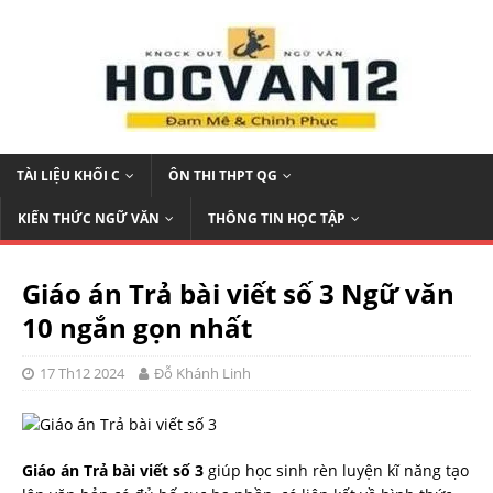
TÀI LIỆU KHỐI C
ÔN THI THPT QG
KIẾN THỨC NGỮ VĂN
THÔNG TIN HỌC TẬP
Giáo án Trả bài viết số 3 Ngữ văn
10 ngắn gọn nhất
17 Th12 2024
Đỗ Khánh Linh
Giáo án Trả bài viết số 3
giúp học sinh rèn luyện kĩ năng tạo