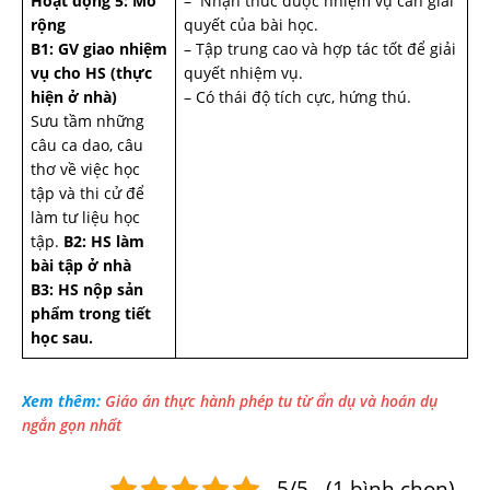
Hoạt động 5: Mở
– Nhận thức được nhiệm vụ cần giải
rộng
quyết của bài học.
B1: GV giao nhiệm
– Tập trung cao và hợp tác tốt để giải
vụ cho HS (thực
quyết nhiệm vụ.
hiện ở nhà)
– Có thái độ tích cực, hứng thú.
Sưu tầm những
câu ca dao, câu
thơ về việc học
tập và thi cử để
làm tư liệu học
tập.
B2: HS làm
bài tập ở nhà
B3: HS nộp sản
phẩm trong tiết
học sau.
Xem thêm:
Giáo án thực hành phép tu từ ẩn dụ và hoán dụ
ngắn gọn nhất
5/5 - (1 bình chọn)