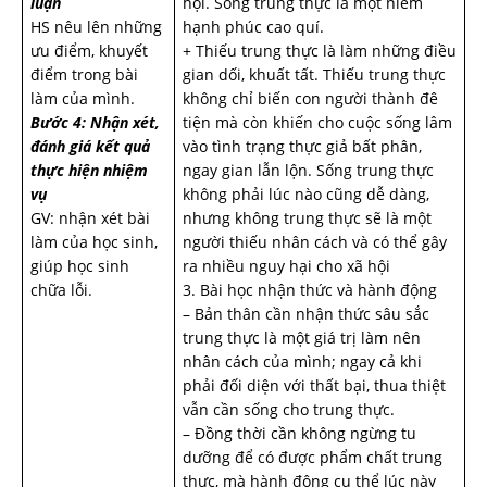
luận
hội. Sống trung thực là một niềm
HS nêu lên những
hạnh phúc cao quí.
ưu điểm, khuyết
+ Thiếu trung thực là làm những điều
điểm trong bài
gian dối, khuất tất. Thiếu trung thực
làm của mình.
không chỉ biến con người thành đê
Bước 4: Nhận xét,
tiện mà còn khiến cho cuộc sống lâm
đánh giá kết quả
vào tình trạng thực giả bất phân,
thực hiện nhiệm
ngay gian lẫn lộn. Sống trung thực
vụ
không phải lúc nào cũng dễ dàng,
GV: nhận xét bài
nhưng không trung thực sẽ là một
làm của học sinh,
người thiếu nhân cách và có thể gây
giúp học sinh
ra nhiều nguy hại cho xã hội
chữa lỗi.
3. Bài học nhận thức và hành động
– Bản thân cần nhận thức sâu sắc
trung thực là một giá trị làm nên
nhân cách của mình; ngay cả khi
phải đối diện với thất bại, thua thiệt
vẫn cần sống cho trung thực.
– Đồng thời cần không ngừng tu
dưỡng để có được phẩm chất trung
thực, mà hành động cụ thể lúc này