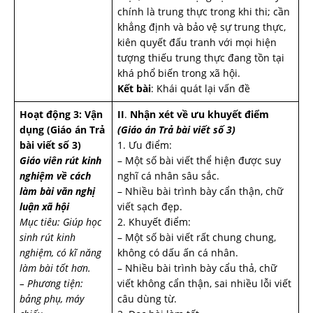
chính là trung thực trong khi thi; cần
khẳng định và bảo vệ sự trung thực,
kiên quyết đấu tranh với mọi hiện
tượng thiếu trung thực đang tồn tại
khá phổ biến trong xã hội.
Kết bài
: Khái quát lại vấn đề
Hoạt động 3: Vận
II
.
Nhận xét về ưu khuyết điểm
dụng
(Giáo án Trả
(Giáo án Trả bài viết số 3)
bài viết số 3)
1. Ưu điểm:
Giáo viên rút kinh
– Một số bài viết thể hiện được suy
nghiệm về cách
nghĩ cá nhân sâu sắc.
làm bài văn nghị
– Nhiều bài trình bày cẩn thận, chữ
luận xã hội
viết sạch đẹp.
Mục tiêu: Giúp học
2. Khuyết điểm:
sinh rút kinh
– Một số bài viết rất chung chung,
nghiệm, có kĩ năng
không có dấu ấn cá nhân.
làm bài tốt hơn.
– Nhiều bài trình bày cẩu thả, chữ
– Phương tiện:
viết không cẩn thận, sai nhiều lỗi viết
bảng phụ, máy
câu dùng từ.