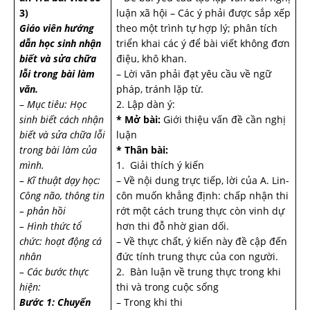
3)
luận xã hội – Các ý phải được sắp xếp
Giáo viên hướng
theo một trình tự hợp lý; phân tích
dẫn học sinh nhận
triển khai các ý để bài viết không đơn
biết và sửa chữa
điệu, khô khan.
lỗi trong bài làm
– Lời văn phải đạt yêu cầu về ngữ
văn.
pháp, tránh lặp từ.
–
Mục tiêu: Học
2. Lập dàn ý:
sinh biết cách nhận
* Mở bài:
Giới thiệu vấn đề cần nghị
biết và sửa chữa lỗi
luận
trong bài làm của
* Thân bài:
mình.
1. Giải thích ý kiến
– Kĩ thuật dạy học:
– Về nội dung trực tiếp, lời của A. Lin-
Công não, thông tin
côn muốn khẳng định: chấp nhận thi
– phản hồi
rớt một cách trung thực còn vinh dự
– Hình thức tổ
hơn thi đỗ nhờ gian dối.
chức: hoạt động cá
– Về thực chất, ý kiến này đề cập đến
nhân
đức tính trung thực của con người.
– Các bước thực
2. Bàn luận về trung thực trong khi
hiện:
thi và trong cuộc sống
Bước 1: Chuyển
– Trong khi thi