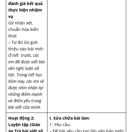
đánh giá kết quả
thực hiện nhiệm
vụ
GV nhận xét,
chuẩn hóa kiến
thức
– Từ đó GV giới
thiệu vào bài mới:
Ở tiết trước, các
em đã được viết bài
văn nghị luận xã
hội. Trong tiết học
hôm nay, các em sẽ
được nhìn nhận lại
những điểm mạnh
và điểm yếu trong
bài viết của mình.
Hoạt động 2:
I. Sửa chữa bài làm
:
Luyện tập
(Giáo
1. Yêu cầu.
án Trả bài viết số
– Đề bài yêu cầu tạo lập văn bản nghị