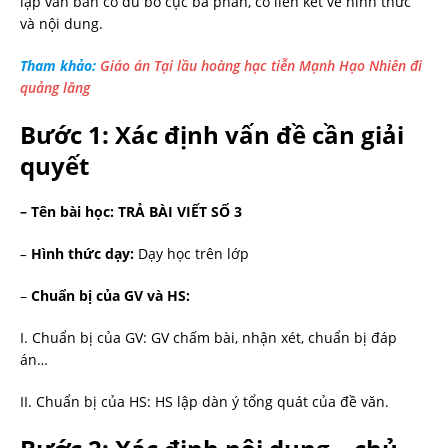
lập văn bản có đủ bố cục ba phần, có liên kết về hình thức
và nội dung.
Tham khảo:
Giáo án Tại lầu hoàng hạc tiễn Mạnh Hạo Nhiên đi
quảng lăng
Bước 1: Xác định vấn đề cần giải
quyết
– Tên bài học:
TRẢ BÀI VIẾT SỐ 3
–
Hình thức dạy:
Dạy học trên lớp
–
Chuẩn bị của GV và HS:
I. Chuẩn bị của GV: GV chấm bài, nhận xét, chuẩn bị đáp
án…
II. Chuẩn bị của HS: HS lập dàn ý tổng quát của đề văn.