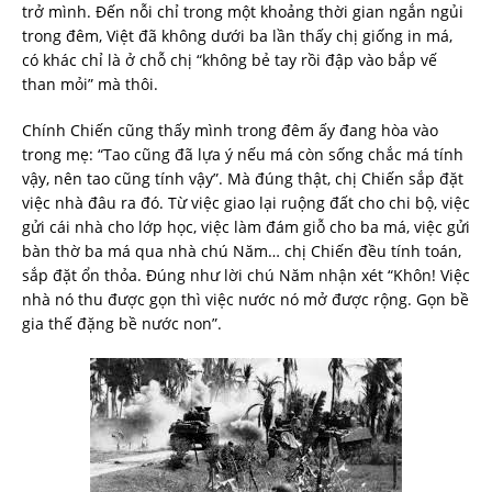
trở mình. Đến nỗi chỉ trong một khoảng thời gian ngắn ngủi
trong đêm, Việt đã không dưới ba lần thấy chị giống in má,
có khác chỉ là ở chỗ chị “không bẻ tay rồi đập vào bắp vế
than mỏi” mà thôi.
Chính Chiến cũng thấy mình trong đêm ấy đang hòa vào
trong mẹ: “Tao cũng đã lựa ý nếu má còn sống chắc má tính
vậy, nên tao cũng tính vậy”. Mà đúng thật, chị Chiến sắp đặt
việc nhà đâu ra đó. Từ việc giao lại ruộng đất cho chi bộ, việc
gửi cái nhà cho lớp học, việc làm đám giỗ cho ba má, việc gửi
bàn thờ ba má qua nhà chú Năm… chị Chiến đều tính toán,
sắp đặt ổn thỏa. Đúng như lời chú Năm nhận xét “Khôn! Việc
nhà nó thu được gọn thì việc nước nó mở được rộng. Gọn bề
gia thế đặng bề nước non”.