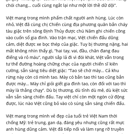
chói chang… cuối cùng ngắt lại như một lời thề dữ dội”.
Việt mang trong mình phẩm chất người anh hùng. Lúc còn
nhỏ, Việt đã cùng chị Chiến cùng địa phương quân bắn cháy
tàu giặc trên sông Định Thủy được chú Năm ghi chiến công
vào cuốn sổ gia đình. Vào trận mạc, Việt chiến đấu dũng
cảm, diệt được xe bọc thép của giặc. Tuy bị thương nặng, hai
mắt không nhìn thấy gì, “hai tay, vai, đầu, chân đang đau
điếng và rỏ máu”, người sắp lả đi vì đói khát, Việt vẫn trong
tư thế đường hoàng chững chạc của người chiến sĩ kiên
cường, sẵn sàng tiêu diệt giặc: “Tao sẽ chờ mày… Cả khu
rừng này còn có mình tao. Mày có bắn tao thì tao cũng bắn
được mày… Mày chỉ giỏi giết gia đình tao, còn đối với tao thì
mày là thằng chạy”. Dù bị thương, dù tỉnh dù mê, dù kiệt sức
vẫn sẵn sàng chiến đấu. Tay việt chỉ còn một ngón cử động
được, lúc nào Việt cũng bỏ vào cò súng sẵn sáng chiến đấu.
Việt mang trong mình vẻ đẹp của tuổi trẻ Việt Nam thời
chống Mỹ: trẻ trung, gan dạ, đáng yêu nhưng cũng rất mực
anh hùng dũng cảm. Việt đã tiếp nối và làm rạng rỡ truyền