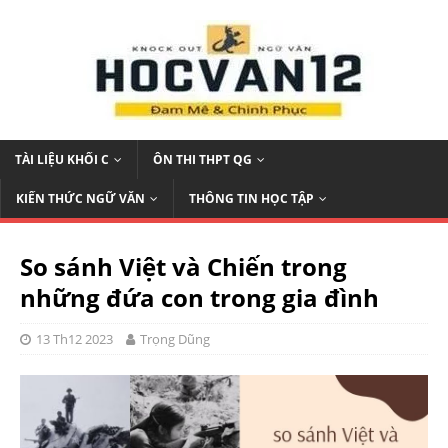
TÀI LIỆU KHỐI C
ÔN THI THPT QG
KIẾN THỨC NGỮ VĂN
THÔNG TIN HỌC TẬP
So sánh Việt và Chiến trong
những đứa con trong gia đình
13 Th12 2023
Trọng Dũng