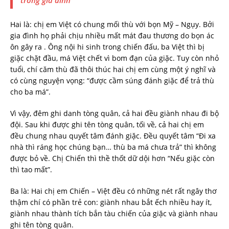
trong gia đình
Hai là: chị em Việt có chung mối thù với bọn Mỹ – Ngụy. Bởi
gia đình họ phải chịu nhiều mất mát đau thương do bọn ác
ôn gây ra . Ông nội hi sinh trong chiến đấu, ba Việt thì bị
giặc chặt đầu, má Việt chết vì bom đạn của giặc. Tuy còn nhỏ
tuổi, chí căm thù đã thôi thúc hai chị em cùng một ý nghĩ và
có cùng nguyện vọng: “được cầm súng đánh giặc để trả thù
cho ba má”.
Vì vậy, đêm ghi danh tòng quân, cả hai đều giành nhau đi bộ
đội. Sau khi được ghi tên tòng quân, tối về, cả hai chị em
đều chung nhau quyết tâm đánh giặc. Đều quyết tâm “Đi xa
nhà thì ráng học chúng bạn… thù ba má chưa trả” thì không
được bỏ về. Chị Chiến thì thề thốt dữ dội hơn “Nếu giặc còn
thì tao mất”.
Ba là: Hai chị em Chiến – Việt đều có những nét rất ngây thơ
thậm chí có phần trẻ con: giành nhau bắt ếch nhiều hay ít,
giành nhau thành tích bắn tàu chiến của giặc và giành nhau
ghi tên tòng quân.