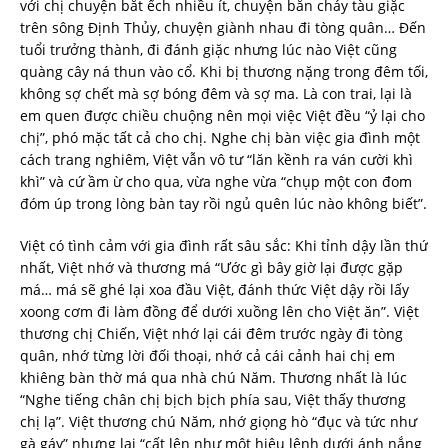
với chị chuyện bắt ếch nhiều ít, chuyện bắn cháy tàu giặc
trên sông Định Thủy, chuyện giành nhau đi tòng quân… Đến
tuổi trưởng thành, đi đánh giặc nhưng lúc nào Việt cũng
quàng cây ná thun vào cổ. Khi bị thương nặng trong đêm tối,
không sợ chết mà sợ bóng đêm và sợ ma. Là con trai, lại là
em quen được chiều chuộng nên mọi việc Việt đều “ỷ lại cho
chị”, phó mặc tất cả cho chị. Nghe chị bàn việc gia đình một
cách trang nghiêm, Việt vẫn vô tư “lăn kềnh ra ván cười khì
khì” và cứ ầm ừ cho qua, vừa nghe vừa “chụp một con đom
đóm úp trong lòng bàn tay rồi ngủ quên lúc nào không biết”.
Việt có tình cảm với gia đình rất sâu sắc: Khi tỉnh dậy lần thứ
nhất, Việt nhớ và thương má “Ước gì bây giờ lại được gặp
má… má sẽ ghé lại xoa đầu Việt, đánh thức Việt dậy rồi lấy
xoong cơm đi làm đồng để dưới xuồng lên cho Việt ăn”. Việt
thương chị Chiến, Việt nhớ lại cái đêm trước ngày đi tòng
quân, nhớ từng lời đối thoại, nhớ cả cái cảnh hai chị em
khiêng bàn thờ má qua nhà chú Năm. Thương nhất là lúc
“Nghe tiếng chân chị bịch bịch phía sau, Việt thấy thương
chị lạ”. Việt thương chú Năm, nhớ giọng hò “đục và tức như
gà gáy” nhưng lại “cất lên như một hiệu lệnh dưới ánh nắng