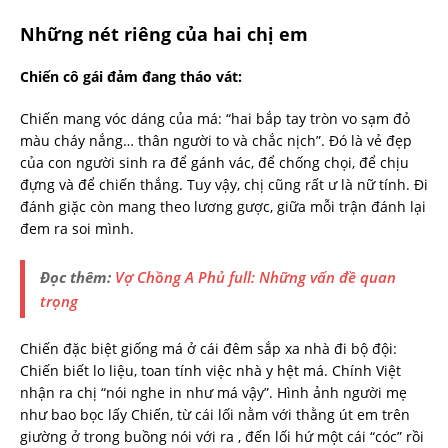
Những nét riêng của hai chị em
Chiến cô gái đảm đang tháo vát:
Chiến mang vóc dáng của má: “hai bắp tay tròn vo sạm đỏ
màu cháy nắng… thân người to và chắc nịch”. Đó là vẻ đẹp
của con người sinh ra để gánh vác, để chống chọi, để chịu
đựng và để chiến thắng. Tuy vậy, chị cũng rất ư là nữ tính. Đi
đánh giặc còn mang theo lương gược, giữa mỗi trận đánh lại
đem ra soi mình.
Đọc thêm:
Vợ Chồng A Phủ full: Những vấn đề quan
trọng
Chiến đặc biệt giống má ở cái đêm sắp xa nhà đi bộ đội:
Chiến biết lo liệu, toan tính việc nhà y hệt má. Chính Việt
nhận ra chị “nói nghe in như má vậy”. Hình ảnh người mẹ
như bao bọc lấy Chiến, từ cái lối nằm với thằng út em trên
giường ở trong buồng nói với ra , đến lối hứ một cái “cóc” rồi