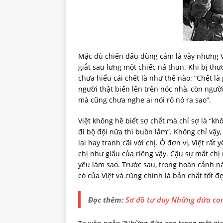
Mặc dù chiến đấu dũng cảm là vậy nhưng Việ
giắt sau lưng một chiếc ná thun. Khi bị thư
chưa hiểu cái chết là như thế nào: “Chết là
người thật biến lên trên nóc nhà, còn người 
mà cũng chưa nghe ai nói rõ nó ra sao”.
Việt không hề biết sợ chết mà chỉ sợ là “
đi bộ đội nữa thì buồn lắm”. Không chỉ vậy,
lại hay tranh cãi với chị. Ở đơn vị, Việt rấ
chị như giấu của riêng vậy. Cậu sự mất chị
yêu làm sao. Trước sau, trong hoàn cảnh nà
có của Việt và cũng chính là bản chất tốt đ
Đọc thêm:
Sơ đồ tư duy Những đứa con