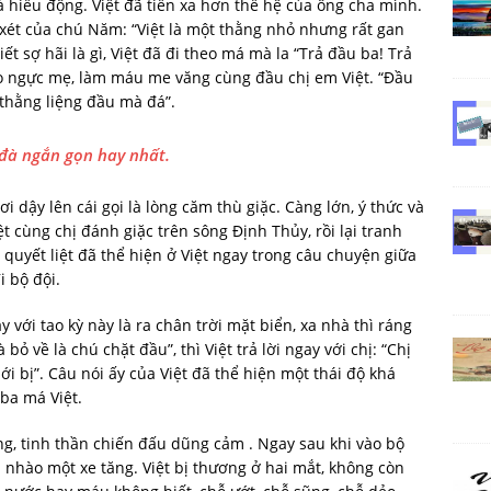
và hiếu động. Việt đã tiến xa hơn thế hệ của ông cha mình.
 xét của chú Năm: “Việt là một thằng nhỏ nhưng rất gan
iết sợ hãi là gì, Việt đã đi theo má mà la “Trả đầu ba! Trả
vào ngực mẹ, làm máu me văng cùng đầu chị em Việt. “Đầu
 thằng liệng đầu mà đá”.
 đà ngắn gọn hay nhất.
hơi dậy lên cái gọi là lòng căm thù giặc. Càng lớn, ý thức và
t cùng chị đánh giặc trên sông Định Thủy, rồi lại tranh
h quyết liệt đã thể hiện ở Việt ngay trong câu chuyện giữa
i bộ đội.
 với tao kỳ này là ra chân trời mặt biển, xa nhà thì ráng
 về là chú chặt đầu”, thì Việt trả lời ngay với chị: “Chị
ới bị”. Câu nói ấy của Việt đã thể hiện một thái độ khá
 ba má Việt.
ùng, tinh thần chiến đấu dũng cảm . Ngay sau khi vào bộ
n nhào một xe tăng. Việt bị thương ở hai mắt, không còn