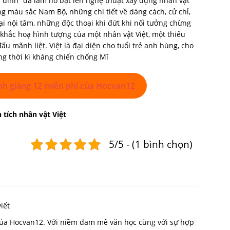
đình” đã làm nổ bật lên nghệ thuật xây dựng nhân vật
 màu sắc Nam Bộ, những chi tiết về dáng cách, cử chỉ,
hoại nội tâm, những độc thoại khi đứt khi nối tưởng chừng
 khắc hoạ hình tượng của một nhân vật Việt, một thiếu
đấu mãnh liệt. Việt là đại diện cho tuổi trẻ anh hùng, cho
g thời kì kháng chiến chống Mĩ
nh giảng 12 miễn phí của Hocvan12
 tích nhân vật Việt
5/5 - (1 bình chọn)
iết
 của Hocvan12. Với niềm đam mê văn học cùng với sự hợp