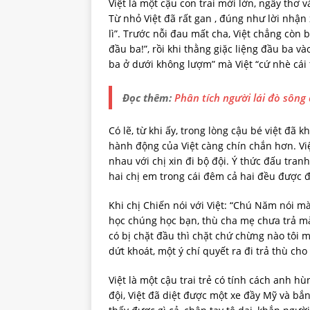
Việt là một cậu con trai mới lớn, ngây thơ 
Từ nhỏ Việt đã rất gan , đúng như lời nhận
lì”. Trước nỗi đau mất cha, Việt chẳng còn b
đầu ba!”, rồi khi thằng giặc liệng đầu ba 
ba ở dưới không lượm” mà Việt “cứ nhè cái
Đọc thêm:
Phân tích người lái đò sông
Có lẽ, từ khi ấy, trong lòng cậu bé việt đã k
hành động của Việt càng chín chắn hơn. Việ
nhau với chị xin đi bộ đội. Ý thức đấu tran
hai chị em trong cái đêm cả hai đều được đ
Khi chị Chiến nói với Việt: “Chú Năm nói mày
học chúng học bạn, thù cha mẹ chưa trả mà bỏ
có bị chặt đầu thì chặt chứ chừng nào tôi m
dứt khoát, một ý chí quyết ra đi trả thù cho
Việt là một cậu trai trẻ có tính cách anh h
đội, Việt đã diệt được một xe đầy Mỹ và bắ