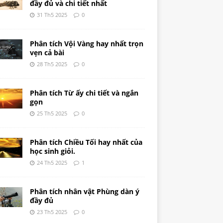
đầy đủ và chi tiết nhất
31 Th5 2025
0
Phân tích Vội Vàng hay nhất trọn
vẹn cả bài
28 Th5 2025
0
Phân tích Từ ấy chi tiết và ngắn
gọn
25 Th5 2025
0
Phân tích Chiều Tối hay nhất của
học sinh giỏi.
24 Th5 2025
1
Phân tích nhân vật Phùng dàn ý
đầy đủ
23 Th5 2025
0