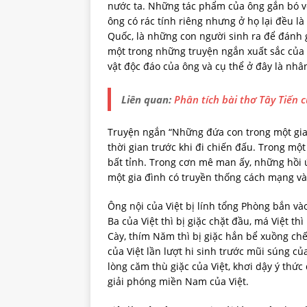
nước ta. Những tác phẩm của ông gắn bó v
ông có rác tính riêng nhưng ở họ lại đều 
Quốc, là những con người sinh ra để đánh 
một trong những truyện ngắn xuất sắc của
vật độc đáo của ông và cụ thể ở đây là nhân
Liên quan:
Phân tích bài thơ Tây Tiến
Truyện ngắn “Những đứa con trong một gia 
thời gian trước khi đi chiến đấu. Trong m
bất tỉnh. Trong cơn mê man ấy, những hồi ức
một gia đình có truyền thống cách mạng và
Ông nội của Việt bị lính tổng Phòng bắn và
Ba của Việt thì bị giặc chặt đầu, má Việt th
Cày, thím Năm thì bị giặc hắn bể xuồng chế
của Việt lần lượt hi sinh trước mũi súng 
lòng căm thù giặc của Việt, khơi dậy ý thứ
giải phóng miền Nam của Việt.