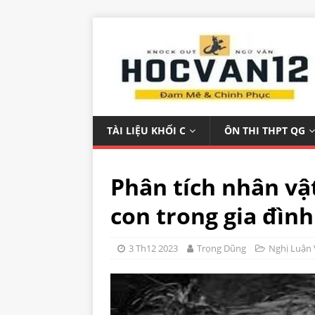
TÀI LIỆU KHỐI C
ÔN THI THPT QG
Phân tích nhân vậ
con trong gia đình
3 Th12 2023
Trọng Dũng
Nghị Luận