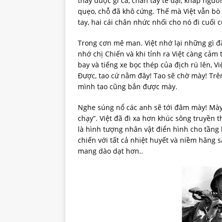
thấy được gì cả, chân tay tê dại, khắp ngư
quẹo, chỗ đã khô cứng. Thế mà Việt vẫn bò đi
tay, hai cái chân nhức nhối cho nó đi cuối c
Trong cơn mê man. Việt nhớ lại những gì đ
nhớ chị Chiến và khi tỉnh ra Việt càng cảm
bay và tiếng xe bọc thép của địch rú lên, V
Được, tao cứ nằm đây! Tao sẽ chờ mày! Trên
mình tao cũng bắn được mày.
Nghe súng nổ các anh sẽ tới đâm mày! Mày ch
chạy”. Việt đã đi xa hơn khúc sông truyền 
là hình tượng nhân vật điển hình cho tầng
chiến với tất cả nhiệt huyết và niềm hăng 
mang dào dạt hơn..