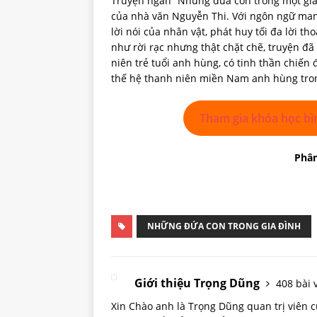
Truyện ngắn ”Những đứa con trong một gia 
của nhà văn Nguyễn Thi. Với ngôn ngữ mang
lời nói của nhân vật, phát huy tối đa lời t
như rời rạc nhưng thật chặt chẽ, truyện đã
niên trẻ tuổi anh hùng, có tinh thần chiến 
thế hệ thanh niên miền Nam anh hùng tron
Tham gia khóa học bì
Phân
NHỮNG ĐỨA CON TRONG GIA ĐÌNH
Giới thiệu Trọng Dũng
408 bài v
Xin Chào anh là Trọng Dũng quan trị viên