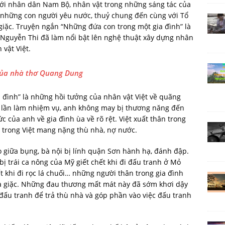
ới nhân dân Nam Bộ, nhân vật trong những sáng tác của
là những con người yêu nước, thuỷ chung đến cùng với Tổ
giặc. Truyện ngắn “Những đứa con trong một gia đình” là
 Nguyễn Thi đã làm nổi bật lên nghệ thuật xây dựng nhân
 vật Việt.
 của nhà thơ Quang Dung
đình” là những hồi tưởng của nhân vật Việt về quãng
ột lần làm nhiệm vụ, anh không may bị thương năng đến
 của anh về gia đình ùa về rõ rệt. Việt xuất thân trong
 trong Việt mang nặng thù nhà, nợ nước.
o giữa bụng, bà nội bị lính quận Sơn hành hạ, đánh đập.
ì bị trái ca nông của Mỹ giết chết khi đi đấu tranh ở Mỏ
t khi đi rọc lá chuối… những người thân trong gia đình
của giặc. Những đau thương mất mát này đã sớm khơi dậy
c đấu tranh để trả thù nhà và góp phần vào việc đấu tranh