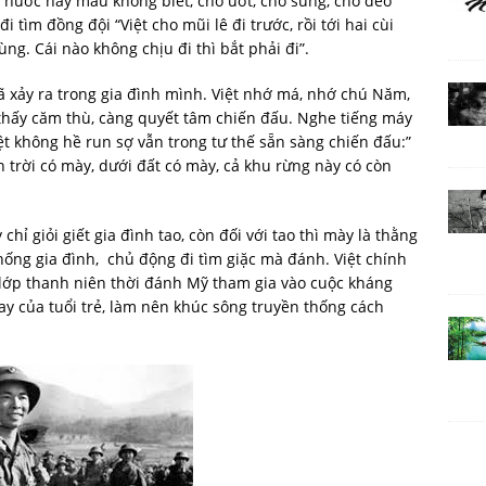
ời nước hay máu không biết, chỗ ướt, chỗ sũng, chỗ dẻo
 tìm đồng đội “Việt cho mũi lê đi trước, rồi tới hai cùi
ùng. Cái nào không chịu đi thì bắt phải đi”.
ã xảy ra trong gia đình mình. Việt nhớ má, nhớ chú Năm,
 thấy căm thù, càng quyết tâm chiến đấu. Nghe tiếng máy
iệt không hề run sợ vẫn trong tư thế sẵn sàng chiến đấu:”
 trời có mày, dưới đất có mày, cả khu rừng này có còn
ỉ giỏi giết gia đình tao, còn đối với tao thì mày là thằng
thống gia đình, chủ động đi tìm giặc mà đánh. Việt chính
 lớp thanh niên thời đánh Mỹ tham gia vào cuộc kháng
say của tuổi trẻ, làm nên khúc sông truyền thống cách