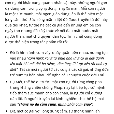
con người khác xung quanh nhân vật này, những người gan
dạ dũng cảm trong cộng đồng làng Xô man. Mỗi con người
là một sức mạnh, mỗi ngọn giáo đứng lên là thể hiện một
lòng căm thù. Sức sống mãnh liệt đó được truyền từ đời này
qua đời khác, từ thế hệ các cụ già đến những em bé còn
ngây thơ nhưng đã có ý thức về nỗi đau mất nước, mất
người thân, mất chủ quyền dân tộc. Tính chất cộng đồng
được thể hiện trong tác phẩm rất rõ:
Đó là hình ảnh sum vầy, quây quần bên nhau, nương tựa
vào nhau “
cơm nước xong từ phía nhà ưng có ai đấy đánh
lên một hồi mõ dài ba tiếng , dân làng lũ lượt kéo tới nhà cụ
Mết”
. Tất cả mọi người từ các cụ già các cô gái, những đứa
trẻ sum tụ bên nhau để nghe câu chuyện cuộc đời Tnú.
Cụ Mết, thế hệ đi trước, một con người từng xông pha
trong kháng chiến chống Pháp, nay lại tiếp tục sứ mệnh
tiếp thêm sức mạnh cho con cháu, là người chỉ đường
dẫn lối, là người truyền lại kinh nghiệm cho thế hệ mai
sau
“chúng nó đã cầm súng, mình phải cầm giáo”.
Dít, một cô gái với lòng dũng cảm, sự thông minh, ấn