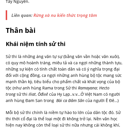
Tây Nguyên.
Liên quan:
Rừng xà nu kiến thức trọng tâm
Thân bài
Khái niệm tính sử thi
Sử thi là những áng văn tự sự (bằng văn vần hoặc văn xuôi),
có quy mô hoành tráng, miêu tả và ca ngợi những thành tựu,
những sự kiện có tính chất toàn dân và có ý nghĩa trọng đại
đối với cộng đồng, ca ngợi những anh hùng bộ tộc mang sức
mạnh thần kỳ, tiêu biểu cho phẩm chất và khát vọng của bộ
tộc (như anh hùng Rama trong Sử thi
Ramayana
;
Hecto
trong
sử thi
Iliat
,
Ôđixê
của Hy Lạp..v.v…Ở Việt Nam có người
anh hùng Đam San trong
Bài ca Đăm Săn
của người Ê Đê…)
Mỗi bộ sử thi chính là niềm tự hào to lớn của dân tộc đó. Sử
thi thời cổ đại là thể loại một đi không trở lại. Nền văn học
hiện nay không còn thể loại sử thi nữa nhưng cái không khí,