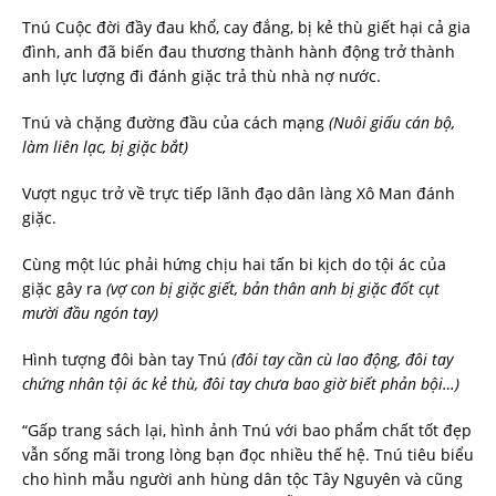
Tnú Cuộc đời đầy đau khổ, cay đắng, bị kẻ thù giết hại cả gia
đình, anh đã biến đau thương thành hành động trở thành
anh lực lượng đi đánh giặc trả thù nhà nợ nước.
Tnú và chặng đường đầu của cách mạng
(Nuôi giấu cán bộ,
làm liên lạc, bị giặc bắt)
Vượt ngục trở về trực tiếp lãnh đạo dân làng Xô Man đánh
giặc.
Cùng một lúc phải hứng chịu hai tấn bi kịch do tội ác của
giặc gây ra
(vợ con bị giặc giết, bản thân anh bị giặc đốt cụt
mười đầu ngón tay)
Hình tượng đôi bàn tay Tnú
(đôi tay cần cù lao động, đôi tay
chứng nhân tội ác kẻ thù, đôi tay chưa bao giờ biết phản bội…)
“Gấp trang sách lại, hình ảnh Tnú với bao phẩm chất tốt đẹp
vẫn sống mãi trong lòng bạn đọc nhiều thế hệ. Tnú tiêu biểu
cho hình mẫu người anh hùng dân tộc Tây Nguyên và cũng