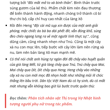
tượng bởi
“đôi mắt mở to và bình thản”.
Bình thản trước
súng gươm của kẻ thù. Phẩm chất kìm nén đau thương
để biến thành hành động, nhanh chóng trở thành cô bí
thư chi bộ, cấp chỉ huy cao nhất của làng Xô
Rồi đến Heng “
đội cái mũ sụp xin được của một anh giải
phóng, mặc chiếc áo bà ba dài phết đít, vẫn đóng khố, súng
đeo chéo ngang lưng ra vẻ một người lính thực sự
.”, cũng
dũng cảm, cũng nhanh nhẹn như Tnú. Cũng là một cây
xà nu con mọc lên, tiếp bước với cây lớn làm nên rừng xà
nu, làm nên bản làng Xô man mạnh mẽ.
Có thể nói chất anh hùng tự ngàn đời đã chảy vào huyết quản
của già làng Mết, từ già làng chảy qua Tnú, Tnú chảy qua Mai,
Mai chảy qua Dít, Dít chảy qua Heng, Heng chảy vào những
cây xà nu con mới mọc đã nhọn hoắt như những mũi lê chóc
thẳng lên bầu trời. Dân tộc Việt Nam dù có hy sinh, dù có mất
mát nhưng vẫn không bao giờ lùi bước trước quân thù:
Đọc thêm:
Phân tích nhân vật Thị trong Vợ Nhặt hình
tượng người phụ nữ trong tác phẩm.