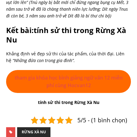
vụt lớn lên”
(Tnú ngày bị bắt mới chỉ đứng ngang bụng cụ Mết, 3
năm sau trở về đã là chàng thanh niên lực lưỡng; Dít ngày Tnus
đi còn bé, 3 năm sau anh trở về Dít đã là bí thư chi bộ)
Kết bài:tính sử thi trong Rừng Xà
Nu
Khẳng định vẻ đẹp sử thi của tác phẩm, của thời đại. Liên
hệ
“Những đứa con trong gia đình”.
tham gia khóa học bình giảng ngữ văn 12 miễn
phí cùng Hocvan12
tính sử thi trong Rừng Xà Nu
5/5 - (1 bình chọn)
RỪNG XÀ NU