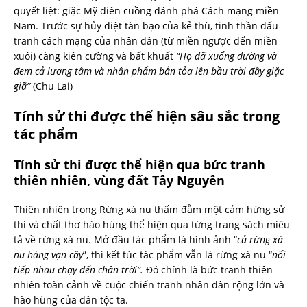
quyết liệt: giặc Mỹ điên cuồng đánh phá Cách mạng miền
Nam. Trước sự hủy diệt tàn bạo của kẻ thù, tinh thần đấu
tranh cách mạng của nhân dân (từ miền ngược đến miền
xuôi) càng kiên cường và bất khuất
“Họ đã xuống đường và
đem cả lương tâm và nhân phẩm bắn tỏa lên bầu trời đầy giặc
giã”
(Chu Lai)
Tính sử thi được thể hiện sâu sắc trong
tác phẩm
Tính sử thi được thể hiện qua bức tranh
thiên nhiên, vùng đất Tây Nguyên
Thiên nhiên trong Rừng xà nu thấm đẫm một cảm hứng sử
thi và chất thơ hào hùng thể hiện qua từng trang sách miêu
tả về rừng xà nu. Mở đầu tác phẩm là hình ảnh “
cả rừng xà
nu hàng vạn cây
”, thì kết túc tác phẩm vẫn là rừng xà nu “
nối
tiếp nhau chạy đến chân trời”.
Đó chính là bức tranh thiên
nhiên toàn cảnh về cuộc chiến tranh nhân dân rộng lớn và
hào hùng của dân tộc ta.