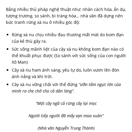
Bằng nhiều thủ pháp nghệ thuật như:
nhân cách hóa, ẩn dụ,
tượng trương, so sánh, bi tráng hóa… nhà văn đã dựng nên
bức tranh rừng xà nu ở nhiều góc độ:
Rừng xà nu chịu nhiều đau thương mất mát do bom đạn
của kẻ thù gây ra.
Sức sống mãnh liệt của cây xà nu không bom đạn nào có
thể khuất phục được (So sánh với sức sống của con người
Xô Man)
Cây xà nu ham ánh sáng, yêu tự do, luôn vươn lên đón
ánh nắng và khí trời.
Cây xà nu vững chãi với thế đứng
“ưỡn tấm ngực lớn của
mình ra che chở cho cả dân làng”.
“Một cây ngã cả rừng cây lại mọc
Người tiếp người đã mấy vạn mùa xuân”
(Nhà văn Nguyễn Trung Thành)