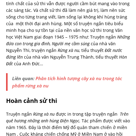
tính chất của sử thi vẫn được người cầm bút mang vào trong
các sáng tác. Và chất sử thi đã làm nên giá trị, làm nên sức
sống cho từng trang viết, làm sống lại không khí hùng tráng
của một thời đại anh hùng. Một số truyện ngắn tiêu biểu
minh họa cho sự tồn tại của nền văn học sử thi trong Văn
học Việt Nam giai đoạn 1945 – 1975 như: Truyện ngắn
Những
đứa con trong gia đình,
Người mẹ cầm súng
của nhà văn
Nguyễn Thi, truyện ngắn
Rừng xà nu,
tiểu thuyết
Đất nước
đứng lên
của nhà văn Nguyễn Trung Thành, tiểu thuyết
Hòn
Đất
của Anh Đức…
Liên quan:
Phân tích hình tượng cây xà nu trong tác
phẩm rừng xà nu
Hoàn cảnh sử thi
Truyện ngắn
Rừng xà nu
được in trong tập truyện ngắn
Trên
quê hương những anh hùng Điện Ngọc.
Tác phẩm được viết vào
năm 1965. Đây là thời điểm Mỹ đổ quân tham chiến ở miền
Nam . Cuộc kháng chiến chống Mỹ ở Miền Nam ở vào hồi