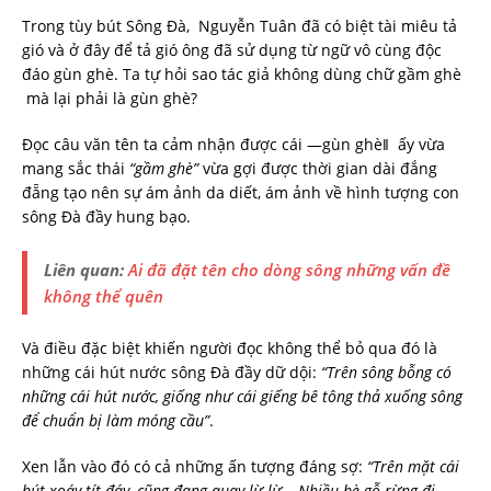
Trong tùy bút Sông Đà, Nguyễn Tuân đã có biệt tài miêu tả
gió và ở đây để tả gió ông đã sử dụng từ ngữ vô cùng độc
đáo gùn ghè. Ta tự hỏi sao tác giả không dùng chữ gầm ghè
mà lại phải là gùn ghè?
Đọc câu văn tên ta cảm nhận được cái ―gùn ghè‖ ấy vừa
mang sắc thái
“gầm ghè”
vừa gợi được thời gian dài đắng
đẵng tạo nên sự ám ảnh da diết, ám ảnh về hình tượng con
sông Đà đầy hung bạo.
Liên quan:
Ai đã đặt tên cho dòng sông những vấn đề
không thể quên
Và điều đặc biệt khiến người đọc không thể bỏ qua đó là
những cái hút nước sông Đà đầy dữ dội:
“Trên sông bỗng có
những cái hút nước, giống như cái giếng bê tông thả xuống sông
để chuẩn bị làm móng cầu”
.
Xen lẫn vào đó có cả những ấn tượng đáng sợ:
“Trên mặt cái
hút xoáy tít đáy, cũng đang quay lừ lừ… Nhiều bè gỗ rừng đi