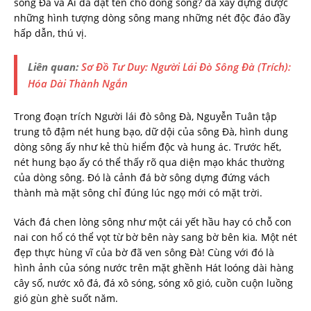
sông Đà và Ai đã đặt tên cho dòng sông? đã xây dựng được
những hình tượng dòng sông mang những nét độc đáo đầy
hấp dẫn, thú vị.
Liên quan:
Sơ Đồ Tư Duy: Người Lái Đò Sông Đà (Trích):
Hóa Dài Thành Ngắn
Trong đoạn trích Người lái đò sông Đà, Nguyễn Tuân tập
trung tô đậm nét hung bạo, dữ dội của sông Đà, hình dung
dòng sông ấy như kẻ thù hiểm độc và hung ác. Trước hết,
nét hung bạo ấy có thể thấy rõ qua diện mạo khác thường
của dòng sông. Đó là cảnh đá bờ sông dựng đứng vách
thành mà mặt sông chỉ đúng lúc ngọ mới có mặt trời.
Vách đá chen lòng sông như một cái yết hầu hay có chỗ con
nai con hổ có thể vọt từ bờ bên này sang bờ bên kia
.
Một nét
đẹp thực hùng vĩ của bờ đã ven sông Đà! Cùng với đó là
hình ảnh của sóng nước trên mặt ghềnh Hát loóng dài hàng
cây số, nước xô đá, đá xô sóng, sóng xô gió, cuồn cuộn luồng
gió gùn ghè suốt năm.