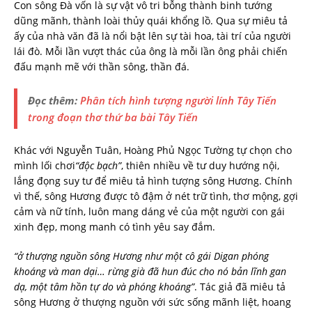
Con sông Đà vốn là sự vật vô tri bỗng thành binh tướng
dũng mãnh, thành loài thủy quái khổng lồ. Qua sự miêu tả
ấy của nhà văn đã là nổi bật lên sự tài hoa, tài trí của người
lái đò. Mỗi lần vượt thác của ông là mỗi lần ông phải chiến
đấu mạnh mẽ với thần sông, thần đá.
Đọc thêm:
Phân tích hình tượng người lính Tây Tiến
trong đoạn thơ thứ ba bài Tây Tiến
Khác với Nguyễn Tuân, Hoàng Phủ Ngọc Tường tự chọn cho
mình lối chơi
“độc bạch”
, thiên nhiều về tư duy hướng nội,
lắng đọng suy tư để miêu tả hình tượng sông Hương. Chính
vì thế, sông Hương được tô đậm ở nét trữ tình, thơ mộng, gợi
cảm và nữ tính, luôn mang dáng vẻ của một người con gái
xinh đẹp, mong manh có tình yêu say đắm.
“ở thượng nguồn sông Hương như một cô gái Digan phóng
khoáng và man dại… rừng già đã hun đúc cho nó bản lĩnh gan
dạ, một tâm hồn tự do và phóng khoáng”
. Tác giả đã miêu tả
sông Hương ở thượng nguồn với sức sống mãnh liệt, hoang