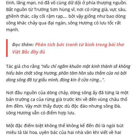
tình, lãng mạn, nó đã vô cùng dữ dội ở phía thượng nguồn.
Bắt nguồn từ Trường Sơn hùng vĩ, nơi có rừng già, vực sâu,
ghềnh thác, cây cối rậm rạp,… bởi vậy giống như bao dòng
sông khác chảy qua đại ngàn, sông Hương có lưu tốc rất
mạnh.
Đọc thêm:
Phân tích bức tranh tứ bình trong bài thơ
Việt Bắc đầy đủ
Tác giả cho rằng
“nếu chỉ ngắm khuôn mặt kinh thành sẽ không
hiểu bản chất sông Hương, phần tâm hồn sâu thẳm của nó bởi
dòng sông đã tự giấu mình, đóng kín ở cửa rừng…”
.
Nơi đầu nguồn của dòng chảy, dòng sông ấy đã từng là một
bản trường ca của rừng già trước khi về đến vùng châu thổ
êm đềm. Vậy mới thấy được dù độc đáo nhưng sông Đà,
sông Hương vẫn có điểm hợp lưu.
Một đặc điểm biệt không thể không kể đến đó là ngòi bút
miêu tả tài hoa, uyên bác của hai nhà văn khi viết về hai