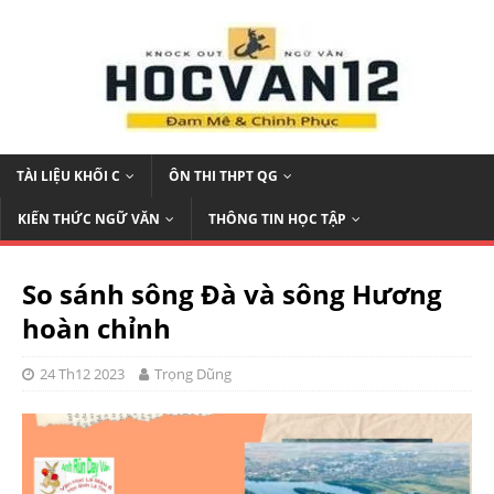
TÀI LIỆU KHỐI C
ÔN THI THPT QG
KIẾN THỨC NGỮ VĂN
THÔNG TIN HỌC TẬP
So sánh sông Đà và sông Hương
hoàn chỉnh
24 Th12 2023
Trọng Dũng