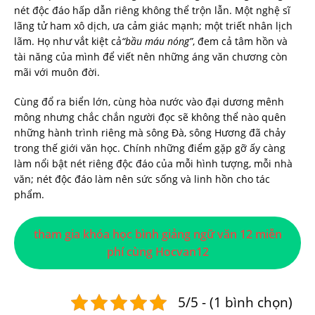
nét độc đáo hấp dẫn riêng không thể trộn lẫn. Một nghệ sĩ
lãng tử ham xô dịch, ưa cảm giác mạnh; một triết nhân lịch
lãm. Họ như vắt kiệt cả
“bầu máu nóng”
, đem cả tâm hồn và
tài năng của mình để viết nên những áng văn chương còn
mãi với muôn đời.
Cùng đổ ra biển lớn, cùng hòa nước vào đại dương mênh
mông nhưng chắc chắn người đọc sẽ không thể nào quên
những hành trình riêng mà sông Đà, sông Hương đã chảy
trong thế giới văn học. Chính những điểm gặp gỡ ấy càng
làm nổi bật nét riêng độc đáo của mỗi hình tượng, mỗi nhà
văn; nét độc đáo làm nên sức sống và linh hồn cho tác
phẩm.
tham gia khóa học bình giảng ngữ văn 12 miễn
phí cùng Hocvan12
5/5 - (1 bình chọn)