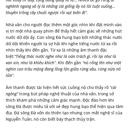
nghênh ngang vô lý là những cái giếng ấy nó lôi tuột xuống…
thuyền trồng cây chuối ngược rồi vụt biến đi”
.
Nhà văn cho người đọc thêm một góc nhìn khi đặt mình vào
vị trí một nhà quay phim để thấy hết cảm giác về những hút
nước dữ dội ấy. Con sông Đà hung bạo bởi những thác nước
dữ dội khiến người ta sợ hãi khi nghe tiếng nước từ xa rồi
nhìn thấy khi đến gần. Từ xa là những âm thanh đặc
biệt:
“Tiếng thác nước nghe như là oán trách gì, rồi lại như là
van xin, như là khiêu khích”
. Khi đến gần
“nó rống lên như một
nghìn con trâu mộng đang lồng lộn giữa rừng vầu, rừng nứa nổ
lửa”
.
Âm thanh được tái hiện hết sức cuồng nộ cho thấy rõ
“cái
ngông”
trong bút pháp nghệ thuật của nhà văn, trong sở
thích khám phá những cảm giác mạnh. Độc đáo hơn khi
sông Đà được miêu tả với vẻ đẹp hung bạo thể hiện qua tâm
địa. Đá sông Đà vốn do thiên tạo nhưng con mắt nghệ sĩ của
Nguyễn Tuân, nó còn biết bày thạch thủy trận.