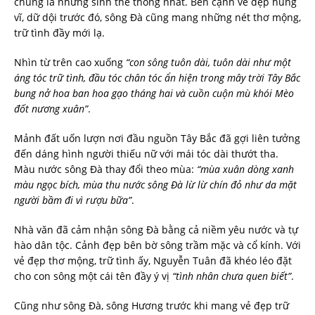
chúng là những sinh thể thống nhất. Bên cạnh vẻ đẹp hùng
vĩ, dữ dội trước đó, sông Đà cũng mang những nét thơ mộng,
trữ tình đầy mới lạ.
Nhìn từ trên cao xuống
“con sông tuôn dài, tuôn dài như một
áng tóc trữ tình, đầu tóc chân tóc ẩn hiện trong mây trời Tây Bắc
bung nở hoa ban hoa gạo tháng hai và cuồn cuộn mù khói Mèo
đốt nương xuân”
.
Mảnh đất uốn lượn nơi đầu nguồn Tây Bắc đã gợi liên tưởng
đến dáng hình người thiếu nữ với mái tóc dài thướt tha.
Màu nước sông Đà thay đổi theo mùa:
“mùa xuân dòng xanh
màu ngọc bích, mùa thu nước sông Đà lừ lừ chín đỏ như da mặt
người bầm đi vì rượu bữa”
.
Nhà văn đã cảm nhận sông Đà bằng cả niềm yêu nước và tự
hào dân tộc. Cảnh đẹp bên bờ sông trầm mặc và cổ kính. Với
vẻ đẹp thơ mộng, trữ tình ấy, Nguyễn Tuân đã khéo léo đặt
cho con sông một cái tên đầy ý vị
“tình nhân chưa quen biết”
.
Cũng như sông Đà, sông Hương trước khi mang vẻ đẹp trữ