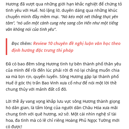
Hương đã vượt qua những giới hạn khắc nghiệt để chứng tỏ
tình yêu với Huế. Nó lặng lờ, duyên dáng qua những khúc
chuyển mình đầy mềm mại.
“Nó kéo một nét thẳng thực yên
tâm”, “nó uốn một cánh cung nhẹ sang cồn Hến như một tiếng
vân không nói của tình yêu”
.
Đọc thêm:
Review 10 chuyên đề nghị luận văn học theo
định hướng đặc trưng thi pháp
Đã có bao đêm sông Hương tình tự bên thành phố thân yêu
của mình để rồi đến lúc phải rời đi nó lại chẳng muốn chia
xa mà bịn rịn, quyến luyến. Sông Hương gặp lại thành phố
Huế ở góc thị trấn Bao Vinh xưa cổ như để nói một lời thề
chung thủy với mảnh đất cố đô.
Lời thề ấy vang vọng khắp lưu vực sông Hương thành giọng
hò dân gian, là tấm lòng của người dân Châu Hóa xưa mãi
chung tình với quê hương, xứ sở. Một cái nhìn nghệ sĩ tài
hoa, đa tình mà có lẽ chỉ riêng Hoàng Phủ Ngọc Tường mới
có được!