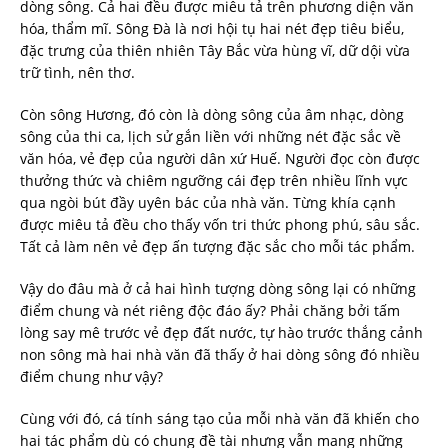
dòng sông. Cả hai đều được miêu tả trên phương diện văn
hóa, thẩm mĩ. Sông Đà là nơi hội tụ hai nét đẹp tiêu biểu,
đặc trưng của thiên nhiên Tây Bắc vừa hùng vĩ, dữ dội vừa
trữ tình, nên thơ.
Còn sông Hương, đó còn là dòng sông của âm nhạc, dòng
sông của thi ca, lịch sử gắn liền với những nét đặc sắc về
văn hóa, vẻ đẹp của người dân xứ Huế. Người đọc còn được
thưởng thức và chiêm ngưỡng cái đẹp trên nhiều lĩnh vực
qua ngòi bút đầy uyên bác của nhà văn. Từng khía cạnh
được miêu tả đều cho thấy vốn tri thức phong phú, sâu sắc.
Tất cả làm nên vẻ đẹp ấn tượng đặc sắc cho mỗi tác phẩm.
Vậy do đâu mà ở cả hai hình tượng dòng sông lại có những
điểm chung và nét riêng độc đáo ấy? Phải chăng bởi tấm
lòng say mê trước vẻ đẹp đất nước, tự hào trước thắng cảnh
non sông mà hai nhà văn đã thấy ở hai dòng sông đó nhiều
điểm chung như vậy?
Cùng với đó, cá tính sáng tạo của mỗi nhà văn đã khiến cho
hai tác phẩm dù có chung đề tài nhưng vẫn mang những