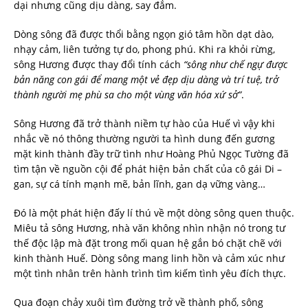
dại nhưng cũng dịu dàng, say đắm.
Dòng sông đã được thổi bằng ngọn gió tâm hồn dạt dào,
nhạy cảm, liên tưởng tự do, phong phú. Khi ra khỏi rừng,
sông Hương được thay đổi tính cách
“sông như chế ngự được
bản năng con gái để mang một vẻ đẹp dịu dàng và trí tuệ, trở
thành người mẹ phù sa cho một vùng văn hóa xứ sở”
.
Sông Hương đã trở thành niềm tự hào của Huế vì vậy khi
nhắc về nó thông thường người ta hình dung đến gương
mặt kinh thành đầy trữ tình như Hoàng Phủ Ngọc Tường đã
tìm tận về nguồn cội để phát hiện bản chất của cô gái Di –
gan, sự cá tính mạnh mẽ, bản lĩnh, gan dạ vững vàng…
Đó là một phát hiện đấy lí thú về một dòng sông quen thuộc.
Miêu tả sông Hương, nhà văn không nhìn nhận nó trong tư
thế độc lập mà đặt trong mối quan hệ gắn bó chặt chẽ với
kinh thành Huế. Dòng sông mang linh hồn và cảm xúc như
một tình nhân trên hành trình tìm kiếm tình yêu đích thực.
Qua đoạn chảy xuôi tìm đường trở về thành phố, sông