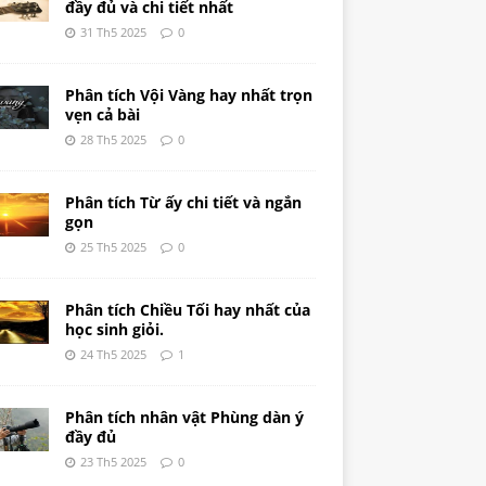
đầy đủ và chi tiết nhất
31 Th5 2025
0
Phân tích Vội Vàng hay nhất trọn
vẹn cả bài
28 Th5 2025
0
Phân tích Từ ấy chi tiết và ngắn
gọn
25 Th5 2025
0
Phân tích Chiều Tối hay nhất của
học sinh giỏi.
24 Th5 2025
1
Phân tích nhân vật Phùng dàn ý
đầy đủ
23 Th5 2025
0