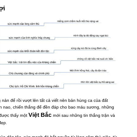
ợi
 nản để rồi vượt lên tất cả viết nên bản hùng ca của đất
n nao, chiến thắng để đền đáp cho bao máu sương, những
Việt Bắc
i được thấy một
mới sau những tin thắng trận và
đẹp.