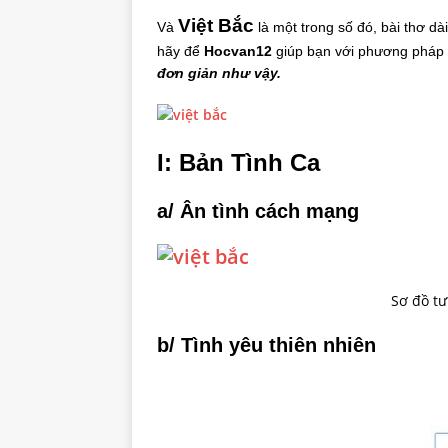
Việt Bắc
Và
là một trong số đó, bài thơ d
hãy để
Hocvan12
giúp bạn với phương pháp 
đơn giản như vậy.
I: Bản Tình Ca
a/ Ân tình cách mạng
Sơ đồ tư
b/ Tình yêu thiên nhiên