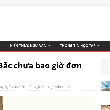
KIẾN THỨC NGỮ VĂN
THÔNG TIN HỌC TẬP
 Bắc chưa bao giờ đơn
Duy Ngữ Văn
,
Kiến Thức Ngữ Văn
,
Ngữ Văn 12
2