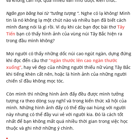
và không cần học quá nhiều vẫn nhớ được kiến thức.
Ngắn gọn bằng hai từ “tưởng tượng “
. Nghe có lạ không! Mình
tin là nó không lạ một chút nào và nhiều bạn đã biết cách
mình đang nói là gì rồi. Ví dụ khi các bạn đọc bài thơ
Tây
Tiến
bạn có thấy hình ảnh của vùng núi Tây Bắc hiện ra
trong đầu mình không?
Mọi người có thấy những dốc núi cao ngút ngàn, dựng đứng
khi đọc đến câu thơ
“ngàn thước lên cao ngàn thước
xuống”
, hay vẻ đẹp của những người thiếu nữ vùng Tây Bắc
khi tiếng khèn cất nên, hoặc là hình ảnh của những người
chiến sĩ đầu không mọc tóc.
Còn mình thì những hình ảnh đấy đều được mình tưởng
tượng ra theo dòng suy nghĩ và trong kiến thức xã hội của
mình. Những hình ảnh đấy có thể đầy oai hùng với người
này nhưng có thể đầy vui vẻ với người kia. Đó là cách tốt
nhất để bạn không mất quá nhiều thời gian trong việc học
thuộc và ghi nhớ những ý chính.