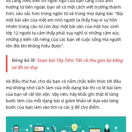
Và càng hiểu biết thì ngôn ngữ của bạn càng chịu ảnh
hướng từ bên ngoài, bạn sẽ có một cách viết trưởng thành
hơn, sâu sắc hơn trong ngôn từ và trong mọi dạng bài: “đọc
một bài văn của một em nhỏ người ta thấy hay vì sự hồn
nhiên trong câu từ còn đọc một bài văn của một học sinh
lớp 12 người ta cảm thấy phải suy nghĩ vì những cảm xúc,
những ý kiến rất riêng của các bạn về cuộc sống mà người
lớn đôi khi không hiểu được”.
Đừng bỏ lỡ
: Soạn bài Tây Tiến: Tất cả thu gọn lại bằng
sơ đồ tư duy
Và điều thứ hai, cho dù bạn có nắm chắc kiến thức tới đâu
mà không nhớ cách làm của mỗi dạng bài thì có lẽ bài làm
của bạn sẽ rất lộn xộn. Vậy nên, hãy khắc ghi thật kĩ từng
bước làm của mỗi dạng bài vì giám khảo sẽ dựa vào từng
bước của bạn làm vào tìm ra các ý để cho điểm.