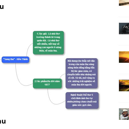
hu
hu