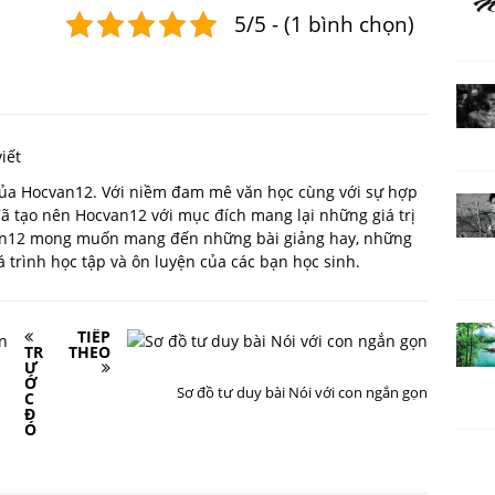
5/5 - (1 bình chọn)
iết
 của Hocvan12. Với niềm đam mê văn học cùng với sự hợp
 đã tạo nên Hocvan12 với mục đích mang lại những giá trị
van12 mong muốn mang đến những bài giảng hay, những
trình học tập và ôn luyện của các bạn học sinh.
TIẾP
TR
THEO
Ư
Ớ
Sơ đồ tư duy bài Nói với con ngắn gọn
C
Đ
Ó