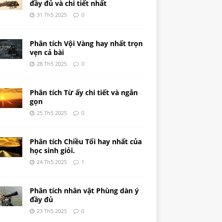
đầy đủ và chi tiết nhất
31 Th5 2025
0
Phân tích Vội Vàng hay nhất trọn
vẹn cả bài
28 Th5 2025
0
Phân tích Từ ấy chi tiết và ngắn
gọn
25 Th5 2025
0
Phân tích Chiều Tối hay nhất của
học sinh giỏi.
24 Th5 2025
1
Phân tích nhân vật Phùng dàn ý
đầy đủ
23 Th5 2025
0