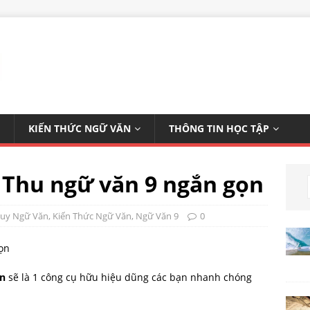
KIẾN THỨC NGỮ VĂN
THÔNG TIN HỌC TẬP
 Thu ngữ văn 9 ngắn gọn
Duy Ngữ Văn
,
Kiến Thức Ngữ Văn
,
Ngữ Văn 9
0
ọn
sẽ là 1 công cụ hữu hiệu dũng các bạn nhanh chóng