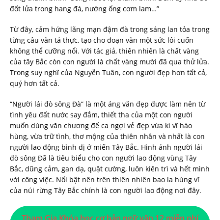
đốt lửa trong hang đá, nướng ống cơm lam…”
Từ đây, cảm hứng lãng mạn đậm đà trong sáng lan tỏa trong
từng câu văn tả thực, tạo cho đoạn văn một sức lôi cuốn
không thể cưỡng nổi. Với tác giả, thiên nhiên là chất vàng
của tây Bắc còn con người là chất vàng mười đã qua thử lửa.
Trong suy nghĩ của Nguyễn Tuân, con người đẹp hơn tất cả,
quý hơn tất cả.
“Người lái đò sông Đà” là một áng văn đẹp được làm nên từ
tình yêu đất nước say đắm, thiết tha của một con người
muốn dùng văn chương để ca ngợi vẻ đẹp vừa kì vĩ hào
hùng, vừa trữ tình, thơ mộng của thiên nhân và nhất là con
người lao động bình dị ở miến Tây Bắc. Hình ảnh người lái
đò sông Đã là tiêu biểu cho con người lao động vùng Tây
Bắc, dũng cảm, gan dạ, quật cường, luôn kiên trì và hết mình
với công việc. Nổi bật nên trên thiên nhiên bao la hùng vĩ
của núi rừng Tây Bắc chính là con người lao động nơi đây.
Tham Gia Khóa học cơ bản ngữ văn 12 miễn phí