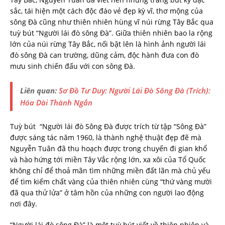
sắc, tái hiện một cách độc đáo vẻ đẹp kỳ vĩ, thơ mộng của
sông Đà cũng như thiên nhiên hùng vĩ núi rừng Tây Bắc qua
tuỳ bút “Người lái đò sông Đà”. Giữa thiên nhiên bao la rộng
lớn của núi rừng Tây Bắc, nối bật lên là hình ảnh người lái
đò sông Đà can trường, dũng cảm, độc hành đưa con đò
mưu sinh chiến đấu với con sông Đà.
Liên quan:
Sơ Đồ Tư Duy: Người Lái Đò Sông Đà (Trích):
Hóa Dài Thành Ngắn
Tuỳ bút “Người lái đò Sông Đà được trích từ tập “Sông Đà”
được sáng tác năm 1960, là thành nghệ thuật đẹp đẽ mà
Nguyễn Tuân đã thu hoạch được trong chuyến đi gian khổ
và hào hứng tới miền Tây Vắc rộng lớn, xa xôi của Tổ Quốc
không chỉ để thoả mãn tìm những miền đất lãn mà chủ yếu
để tìm kiếm chất vàng của thiên nhiên cùng “thứ vàng mười
đã qua thử lửa” ở tâm hồn của những con người lao động
nơi đây.
“Người lái đò sông Đà” là một tuỳ bút viết về thiên nhiên và