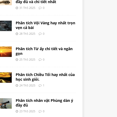
đầy đủ và chi tiết nhất
31 Th5 2025
0
Phân tích Vội Vàng hay nhất trọn
vẹn cả bài
28 Th5 2025
0
Phân tích Từ ấy chi tiết và ngắn
gọn
25 Th5 2025
0
Phân tích Chiều Tối hay nhất của
học sinh giỏi.
24 Th5 2025
1
Phân tích nhân vật Phùng dàn ý
đầy đủ
23 Th5 2025
0