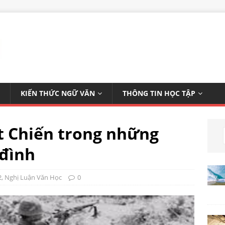
KIẾN THỨC NGỮ VĂN
THÔNG TIN HỌC TẬP
t Chiến trong những
 đình
2
,
Nghị Luận Văn Học
0