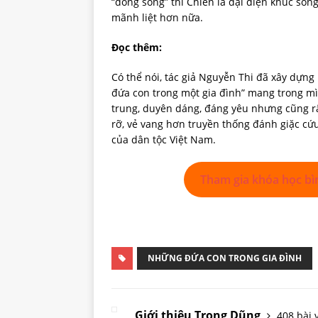
“dòng sông” thì Chiến là đại diện khúc sôn
mãnh liệt hơn nữa.
Đọc thêm:
Có thể nói, tác giả Nguyễn Thi đã xây dựn
đứa con trong một gia đình” mang trong mì
trung, duyên dáng, đáng yêu nhưng cũng rấ
rỡ, vẻ vang hơn truyền thống đánh giặc cứu
của dân tộc Việt Nam.
Tham gia khóa học bì
NHỮNG ĐỨA CON TRONG GIA ĐÌNH
Giới thiệu Trọng Dũng
408 bài v