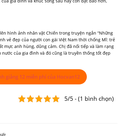
g của gia đình và khúc sông sau này còn dạt dào hơn,
g lên hình ảnh nhân vật Chiến trong truyện ngắn “Những
nh vẻ đẹp của người con gái Việt Nam thời chống Mĩ: trẻ
t mực anh hùng, dũng cảm. Chị đã nối tiếp và làm rạng
 nước của gia đình và đó cũng là truyền thống tốt đẹp
nh giảng 12 miễn phí của Hocvan12
5/5 - (1 bình chọn)
iết