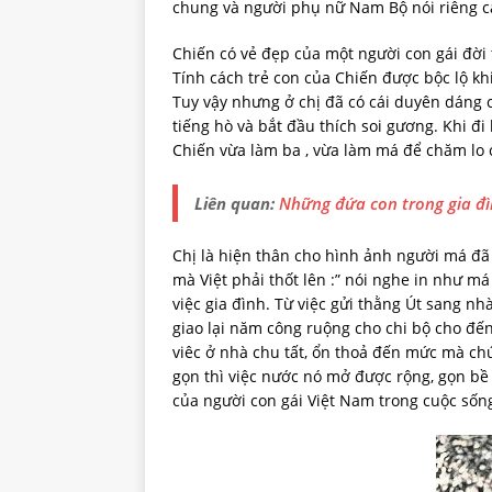
chung và người phụ nữ Nam Bộ nói riêng cà
Chiến có vẻ đẹp của một người con gái đời 
Tính cách trẻ con của Chiến được bộc lộ khi
Tuy vậy nhưng ở chị đã có cái duyên dáng c
tiếng hò và bắt đầu thích soi gương. Khi đ
Chiến vừa làm ba , vừa làm má để chăm lo 
Liên quan:
Những đứa con trong gia đì
Chị là hiện thân cho hình ảnh người má đã 
mà Việt phải thốt lên :” nói nghe in như má
việc gia đình. Từ việc gửi thằng Út sang 
giao lại năm công ruộng cho chi bộ cho đến
viêc ở nhà chu tất, ổn thoả đến mức mà ch
gọn thì việc nước nó mở được rộng, gọn bề 
của người con gái Việt Nam trong cuộc s