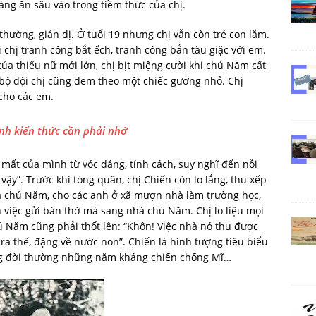
ng ăn sâu vào trong tiềm thức của chị.
thường, giản dị. Ở tuổi 19 nhưng chị vẫn còn trẻ con lắm.
 chị tranh công bắt ếch, tranh công bắn tàu giặc với em.
ủa thiếu nữ mới lớn, chị bịt miệng cười khi chú Năm cất
i bộ đội chị cũng đem theo một chiếc gương nhỏ. Chị
cho các em.
nh kiến thức cần phải nhớ
mất của mình từ vóc dáng, tính cách, suy nghĩ đến nỗi
 vậy”. Trước khi tòng quân, chị Chiến còn lo lắng, thu xếp
nhà chú Năm, cho các anh ở xã mượn nhà làm trường học,
 việc gửi bàn thờ má sang nhà chú Năm. Chị lo liệu mọi
ú Năm cũng phải thốt lên: “Khôn! Việc nhà nó thu được
ra thế, đặng về nước non”. Chiến là hình tượng tiêu biểu
ống đời thường những năm kháng chiến chống Mĩ…