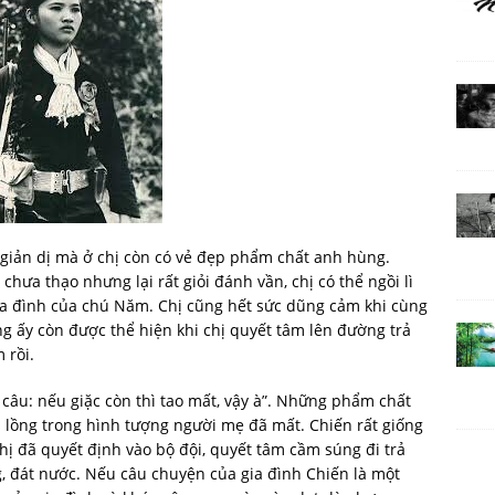
 giản dị mà ở chị còn có vẻ đẹp phẩm chất anh hùng.
chưa thạo nhưng lại rất giỏi đánh vần, chị có thể ngồi lì
ia đình của chú Năm. Chị cũng hết sức dũng cảm khi cùng
ng ấy còn được thể hiện khi chị quyết tâm lên đường trả
 rồi.
t câu: nếu giặc còn thì tao mất, vậy à”. Những phẩm chất
lồng trong hình tượng người mẹ đã mất. Chiến rất giống
hị đã quyết định vào bộ đội, quyết tâm cầm súng đi trả
g, đát nước. Nếu câu chuyện của gia đình Chiến là một