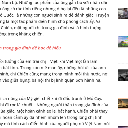
 Nam bộ. Những tác phẩm của ông gắn bó với nhân dân
 ông có rác tính riêng nhưng ở họ lại đều là những con
ổ Quốc, là những con người sinh ra để đánh giặc. Truyện
ng là một tác phẩm điển hình cho phong cách ấy. Và
 Chiến, một người chị trong gia đình và là hình tượng
ờng trong kháng chiến.
 trong gia đình dễ học dễ hiểu
 tưởng của em trai chị – Việt, khi Việt một lần làm
 bất tỉnh. Trong cơn mê man ấy, những hồi ức của anh
i mình, chị Chiến cũng mang trong mình mối thù nước, nợ
n vào giữa bụng, bà nội thì bị lính quận Sơn hành hạ,
ái ca nông của Mỹ giết chết khi đi đấu tranh ở Mỏ Cày,
hi đi rọc lá chuối… Những người thân trong gia đình của
của giặc. Một hoàn cảnh éo le, bất hạnh, Chiến phải thay
i hoàn cảnh ấy đã nhem nhóm lên trong lòng chị tinh
vậy mà tính cách điển hình của người phụ nữ Việt Nam nói