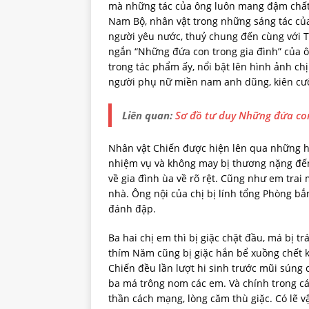
mà những tác của ông luôn mang đậm chất
Nam Bộ, nhân vật trong những sáng tác của
người yêu nước, thuỷ chung đến cùng với T
ngắn “Những đứa con trong gia đình” của ô
trong tác phẩm ấy, nổi bật lên hình ảnh chị
người phụ nữ miền nam anh dũng, kiên cư
Liên quan:
Sơ đồ tư duy Những đứa con
Nhân vật Chiến được hiện lên qua những hồi
nhiệm vụ và không may bị thương nặng đến
về gia đình ùa về rõ rệt. Cũng như em tra
nhà. Ông nội của chị bị lính tổng Phòng bắ
đánh đập.
Ba hai chị em thì bị giặc chặt đầu, má bị tr
thím Năm cũng bị giặc hắn bể xuồng chết k
Chiến đều lần lượt hi sinh trước mũi súng 
ba má trông nom các em. Và chính trong cá
thần cách mạng, lòng căm thù giặc. Có lẽ 