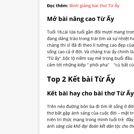
Đọc thêm:
Bình giảng bài thơ Từ Ấy
Mở bài nâng cao Từ Ấy
Tuổi 18,cái lứa tuổi gần đôi mươi mang tr
đang dâng trào trong trái tim và sự nhiệt h
chàng thi sĩ đã đi theo lí tưởng cao đẹp 
sống cao cả ở đời. Và chàng trai ấy chính l
“Từ ấy” ,bộc lộ niềm say mê trong buổi đầu
cảm tới những kiếp “ phôi pha” “cù bất cù
Top 2 Kết bài Từ Ấy
Kết bài hay cho bài thơ Từ Ấy
Trên nẻo đường bôn ba đi tìm lẽ sống ở đời
thơ bắt gặp ánh sáng của cuộc đời – mặt tr
niên trí thức mang trong mình tuổi trẻ đầy
ánh
sáng của khố đại đoàn kết dân tộc cho th