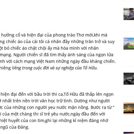
 hưởng cổ và hiện đại của phong trào Thơ mới,khi mà
g chiếc áo của cái tôi cá nhân đầy những trăn trở và suy
lột bỏ chiếc áo chật chội ấy mà hòa mình với nhân
 mạng. Người chiến sĩ đã tìm thấy ánh sáng của ngọn lửa
ành với cách mạng Việt Nam những ngày đầu kháng chiến.
thiêng
liêng trong cuộc đời và sự nghiệp của Tố Hữu.
iện đại đến với bầu trời thi ca,Tố Hữu đã thắp lên ngọn
ỡ nhất trên nền trời văn học trữ tình. Dường như người
hực của những con người yeu nước mặn nồng. Bước ra từ “
i của một chàng thi sĩ trẻ yêu nước,ngày đầu đến với
iệt huyết của con tim,ghi lại những kỉ niệm đáng nhớ
 ngũ của Đảng.