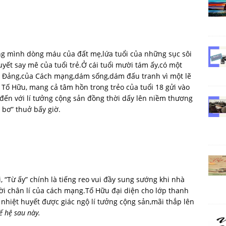
ong mình dòng máu của đất mẹ,lứa tuổi của những sục sôi
uyết say mê của tuổi trẻ.Ở cái tuổi mười tám ấy,có một
của Đảng,của Cách mạng,dám sống,dám đấu tranh vì một lẽ
à Tố Hữu, mang cả tâm hồn trong trẻo của tuổi 18 gửi vào
 đến với lí tưởng cộng sản đồng thời dấy lên niềm thương
 bơ” thuở bấy giờ.
, “Từ ấy” chính là tiếng reo vui đầy sung sướng khi nhà
ời chân lí của cách mạng.Tố Hữu đại diện cho lớp thanh
 nhiệt huyết được giác ngộ lí tưởng cộng sản,mãi thắp lên
ế hệ sau này.