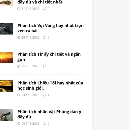
đầy đủ và chi tiết nhất
31 Th5 2025
0
Phân tích Vội Vàng hay nhất trọn
vẹn cả bài
28 Th5 2025
0
Phân tích Từ ấy chi tiết và ngắn
gọn
25 Th5 2025
0
Phân tích Chiều Tối hay nhất của
học sinh giỏi.
24 Th5 2025
1
Phân tích nhân vật Phùng dàn ý
đầy đủ
23 Th5 2025
0