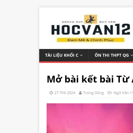
TÀI LIỆU KHỐI C
ÔN THI THPT QG
Mở bài kết bài Từ
27 Th6 2024
Trọng Dũng
Ngữ Văn 1