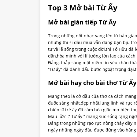
Top 3 Mở bài Từ Ấy
Mở bài gián tiếp Từ Ấy
Trong những nốt nhạc vang lên từ bản giao
những thi sĩ đầu mùa vẫn đang bận bịu tron
tư về lẽ sống trong cuộc đời,thì Tố Hữu đã 
dân,hòa mình với lí tưởng lớn lao của cách
Đảng, thắp sáng một niềm tin yêu chân th
“Từ ấy” đã đánh dấu bước ngoặt trọng đại,
Mở bài hay cho bài thơ Từ Ấy
Mang theo lá cờ đầu của thơ ca cách mạng h
đuốc sáng nhất,đẹp nhất,lung linh và rực r
chiến sĩ trẻ ấy đã cảm hóa giấc mơ hiện t
Máu lửa” ,” Từ ấy “ mang sức sống rạng ngờ
Đảng trong những rạo rực nồng cháy đầy nh
ngày những ngày đầu được đứng vào hàng