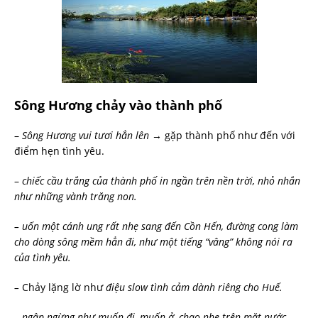
Sông Hương chảy vào thành phố
–
Sông Hương vui tươi hẳn lên
→ gặp thành phố như đến với
điểm hẹn tình yêu.
–
chiếc cầu trắng của thành phố in ngần trên nền trời, nhỏ nhắn
như những vành trăng non.
– uốn một cánh ung rất nhẹ sang đến Cồn Hến, đường cong làm
cho dòng sông mềm hẳn đi, như một tiếng “vâng” không nói ra
của tình yêu.
–
Chảy lặng lờ như
điệu slow tình cảm dành riêng cho Huế.
– ngập ngừng như muốn đi, muốn ở, chao nhẹ trên mặt nước