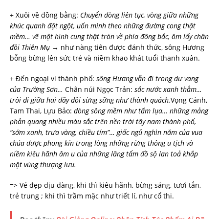
+ Xuôi về đồng bằng:
Chuyển dòng liên tục, vòng giữa những
khúc quanh đột ngột, uốn mình theo những đường cong thật
mềm… vẽ một hình cung thật tròn về phía đông bắc, ôm lấy chân
đồi Thiên Mụ
→ như nàng tiên được đánh thức, sông Hương
bỗng bừng lên sức trẻ và niềm khao khát tuổi thanh xuân.
+ Đến ngoại vi thành phố:
sông Hương vẫn đi trong dư vang
của Trường Sơn…
Chân núi Ngọc Trản:
sắc nước xanh thẳm…
trôi đi giữa hai dãy đồi sừng sững như thành quách.
Vọng Cảnh,
Tam Thai, Lựu Bảo:
dòng sông mềm như tấm lụa… những mảng
phản quang nhiều màu sắc trên nền trời tây nam thành phố,
“sớm xanh, trưa vàng, chiều tím”… giấc ngủ nghìn năm của vua
chúa được phong kín trong lòng những rừng thông u tịch và
niềm kiêu hãnh âm u của những lăng tẩm đồ sộ lan toả khắp
một vùng thượng lưu.
=>
Vẻ đẹp dịu dàng, khi thì kiêu hãnh, bừng sáng, tươi tắn,
trẻ trung ; khi thì trầm mặc như triết lí, như cổ thi.