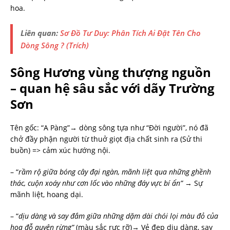
hoa.
Liên quan:
Sơ Đồ Tư Duy: Phân Tích Ai Đặt Tên Cho
Dòng Sông ? (Trích)
Sông Hương vùng thượng nguồn
– quan hệ sâu sắc với dãy Trường
Sơn
Tên gốc: “A Pàng”→ dòng sông tựa như “Đời người”, nó đã
chở đầy phận người từ thuở giọt địa chất sinh ra (Sử thi
buồn) => cảm xúc hướng nội.
– “
rầm rộ giữa bóng cây đại ngàn, mãnh liệt qua những ghềnh
thác, cuộn xoáy như cơn lốc vào những đáy vực bí ẩn”
→ Sự
mãnh liệt, hoang dại.
– “
dịu dàng và say đắm giữa những dặm dài chói lọi màu đỏ của
hoa đỗ quyên rừng”
(màu sắc rực rỡ)→ Vẻ đẹp dịu dàng, say