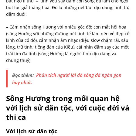
bất ngờ lí thú → tình yêu say đắm con sông đã làm cho ngòi
bút tác giả thăng hoa. Đó là những nét bút dịu dàng, tình tứ,
đắm đuối.
– Cảm nhận sông Hương với nhiều góc độ: con mắt hội hoạ
(sông Hương với những đường nét tinh tế làm nên vẻ đẹp cổ
kính của cố đô), cảm nhận âm nhạc (điệu slow chậm rãi, sâu
lắng, trữ tình; tiếng đàn của Kiều), cái nhìn đắm say của một
trái tim đa tình (sông Hường là người tình dịu dàng và
chung thuỷ).
Đọc thêm:
Phân tích người lái đò sông đà ngắn gọn
hay nhất.
Sông Hương trong mối quan hệ
với lịch sử dân tộc, với cuộc đời và
thi ca
Với lịch sử dân tộc