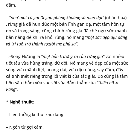
đắm.
– “
như một cô gái Di-gan phóng khoáng và man dại”
(nhân hoá)
, rừng già đã hun đúc một bản lĩnh gan dạ, một tâm hồn tự
do và trong sáng; cũng chính rừng già đã chế ngự sức mạnh
bản năng để khi ra khỏi rừng, nó mang “
một sắc đẹp dịu dàng
và trí tuệ, trở thành người mẹ phù sa”.
=>
Sông Hương là “
một bản trường ca của rừng già”
với nhiều
tiết tấu vừa hùng tráng, dữ dội. Nó mang vẻ đẹp của một sức
sống vừa mãnh liệt, hoang dại; vừa dịu dàng, say đắm, đầy
cá tính (nét riêng trong lối viết kí của tác giả). Đó cũng là tâm
hồn sâu thẳm vừa sục sôi vừa đằm thắm của “
thiếu nữ A
Pàng
”.
*
Nghệ thuật
:
– Liên tưởng kì thú, xác đáng.
– Ngôn từ gợi cảm.