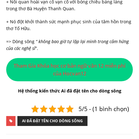
+ Nỗi quan hoài vạn cổ vạn cổ với bóng chiều bảng lảng
trong thơ Bà Huyện Thanh Quan.
+ Nó đột khởi thành sức mạnh phục sinh của tâm hồn trong
thơ Tố Hữu.
=> Dòng sông
“ không bao giờ tự lặp lại mình trong cảm hứng
của các nghệ sĩ
”.
Tham Gia Khóa học cơ bản ngữ văn 12 miễn phí
của Hocvan12
Hệ thống kiến thức Ai đã đặt tên cho dòng sông
5/5 - (1 bình chọn)
AI ĐÃ ĐẶT TÊN CHO DÒNG SÔNG