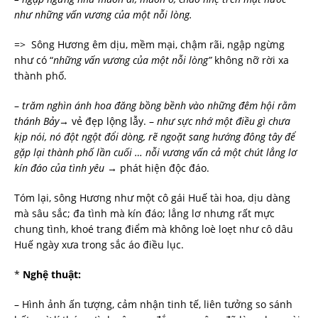
như những vấn vương của một nỗi lòng.
=> Sông Hương êm dịu, mềm mại, chậm rãi, ngập ngừng
như có “
những vấn vương của một nỗi lòng”
không nỡ rời xa
thành phố.
–
trăm nghìn ánh hoa đăng bồng bềnh vào những đêm hội rằm
thánh Bảy
→ vẻ đẹp lộng lẫy. –
như sực nhớ một điều gì chưa
kịp nói, nó đột ngột đổi dòng, rẽ ngoặt sang hướng đông tây để
gặp lại thành phố lần cuối … nỗi vương vấn cả một chút lẳng lơ
kín đáo của tình yêu
→ phát hiện độc đáo.
Tóm lại, sông Hương như một cô gái Huế tài hoa, dịu dàng
mà sâu sắc; đa tình mà kín đáo; lẳng lơ nhưng rất mực
chung tình, khoé trang điểm mà không loè loẹt như cô dâu
Huế ngày xưa trong sắc áo điều lục.
*
Nghệ thuật:
– Hình ảnh ấn tượng, cảm nhận tinh tế, liên tưởng so sánh