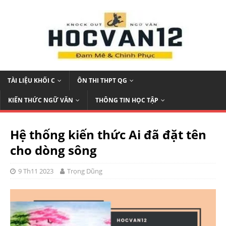
TÀI LIỆU KHỐI C
ÔN THI THPT QG
KIẾN THỨC NGỮ VĂN
THÔNG TIN HỌC TẬP
Hệ thống kiến thức Ai đã đặt tên
cho dòng sông
9 Th11 2023
Trọng Dũng