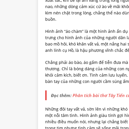
xuất sắc, khi để lại âm vang trong lòng ng
nao, những dòng cảm xúc cứ ào về mãi khô
kìm nén chặt trong lòng, chẳng thể nào dùng
buồn.
Hình ảnh “áo chàm” là một hình ảnh ẩn dụ 
trưng cho hình ảnh của những người dân la
bao mồ hôi, khó khăn vất vả, một nắng hai 
anh lính cụ Hồ, là hậu phương vĩnh chắc đ
Chẳng phải áo bào, áo gấm để tiễn đưa mà 
thương. Chỉ là bóng dáng của những con ng
khỏi cảm kích, biết ơn. Tình cảm lưu luyến,
bàn tay của những con người cầm súng ấm 
Đọc thêm:
Phân tích bài thơ Tây Tiến
Những đôi tay vất vả, sờn lên vì những khó
một nỗi tâm tình. Hình ảnh giàu tính gợi hì
nhiều điều muốn nói, nhưng lại chẳng biết b
trong tim nhưng tình cảm sẽ sống mãi tron