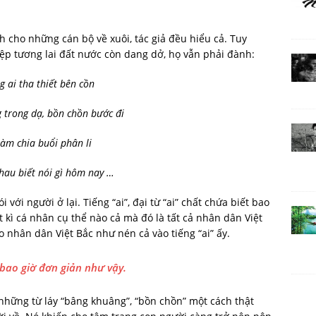
cho những cán bộ về xuôi, tác giả đều hiểu cả. Tuy
iệp tương lai đất nước còn dang dở, họ vẫn phải đành:
g ai tha thiết bên cồn
 trong dạ, bồn chồn bước đi
àm chia buổi phân li
hau biết nói gì hôm nay …
 với người ở lại. Tiếng “ai”, đại từ “ai” chất chứa biết bao
 kì cá nhân cụ thể nào cả mà đó là tất cả nhân dân Việt
 nhân dân Việt Bắc như nén cả vào tiếng “ai” ấy.
 bao giờ đơn giản như vậy.
những từ láy “bâng khuâng”, “bồn chồn” một cách thật