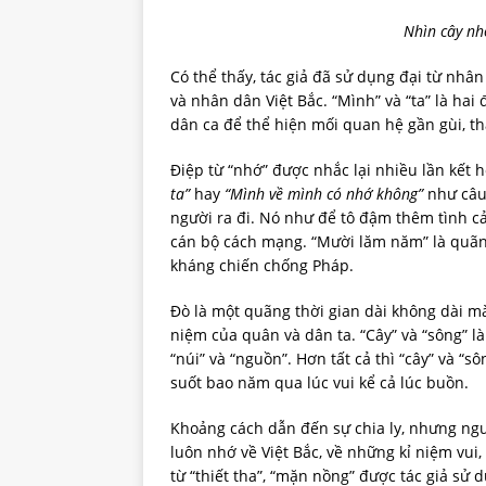
Nhìn cây nh
Có thể thấy, tác giả đã sử dụng đại từ nhâ
và nhân dân Việt Bắc. “Mình” và “ta” là ha
dân ca để thể hiện mối quan hệ gần gùi, t
Điệp từ “nhớ” được nhắc lại nhiều lần kết 
ta”
hay
“Mình về mình có nhớ không”
như câu
người ra đi. Nó như để tô đậm thêm tình 
cán bộ cách mạng. “Mười lăm năm” là quãng
kháng chiến chống Pháp.
Đò là một quãng thời gian dài không dài m
niệm của quân và dân ta. “Cây” và “sông” l
“núi” và “nguồn”. Hơn tất cả thì “cây” và “
suốt bao năm qua lúc vui kể cả lúc buồn.
Khoảng cách dẫn đến sự chia ly, nhưng ng
luôn nhớ về Việt Bắc, về những kỉ niệm vui
từ “thiết tha”, “mặn nồng” được tác giả sử 