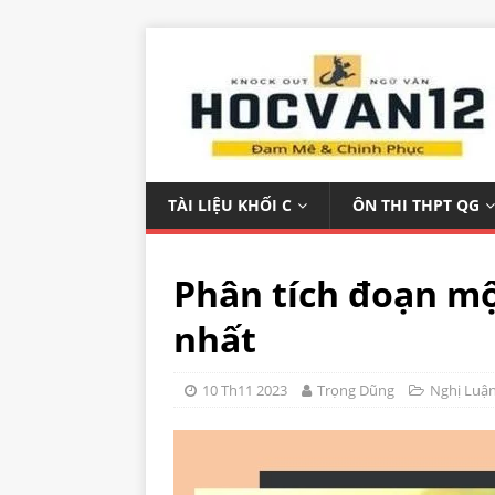
TÀI LIỆU KHỐI C
ÔN THI THPT QG
Phân tích đoạn mộ
nhất
10 Th11 2023
Trọng Dũng
Nghị Luậ