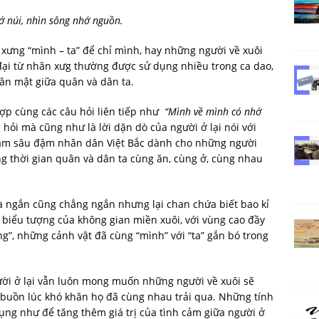
ớ núi, nhìn sông nhớ nguồn.
n xưng “mình – ta” để chỉ mình, hay những người về xuôi
i đại từ nhân xưg thường được sử dụng nhiều trong ca dao,
hân mật giữa quân và dân ta.
hợp cùng các câu hỏi liên tiếp như
“Mình về mình có nhớ
 hỏi mà cũng như là lời dặn dò của người ở lại nói với
cảm sâu đậm nhân dân Việt Bắc dành cho những người
 thời gian quân và dân ta cùng ăn, cùng ở, cùng nhau
à ngắn cũng chẳng ngắn nhưng lại chan chứa biết bao kỉ
à biểu tượng của không gian miền xuôi, với vùng cao đầy
sông”, những cảnh vật đã cùng “mình” với “ta” gắn bó trong
ười ở lại vẫn luôn mong muốn những người về xuôi sẽ
, buồn lúc khó khăn họ đã cùng nhau trải qua. Những tính
dụng như để tăng thêm giá trị của tình cảm giữa người ở