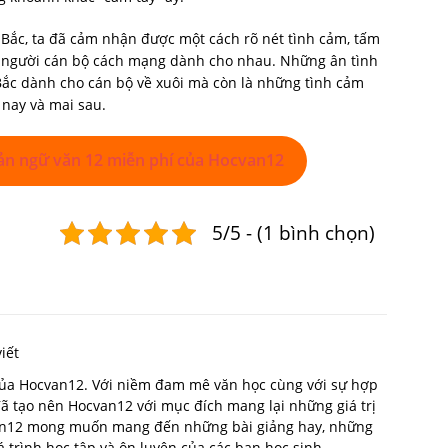
 Bắc, ta đã cảm nhận được một cách rõ nét tình cảm, tấm
và người cán bộ cách mạng dành cho nhau. Những ân tình
 Bắc dành cho cán bộ về xuôi mà còn là những tình cảm
 nay và mai sau.
ản ngữ văn 12 miễn phí của Hocvan12
5/5 - (1 bình chọn)
iết
 của Hocvan12. Với niềm đam mê văn học cùng với sự hợp
 đã tạo nên Hocvan12 với mục đích mang lại những giá trị
van12 mong muốn mang đến những bài giảng hay, những
trình học tập và ôn luyện của các bạn học sinh.