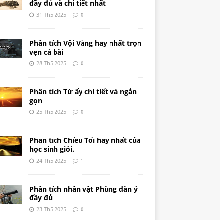
đầy đủ và chi tiết nhất
31 Th5 2025
0
Phân tích Vội Vàng hay nhất trọn
vẹn cả bài
28 Th5 2025
0
Phân tích Từ ấy chi tiết và ngắn
gọn
25 Th5 2025
0
Phân tích Chiều Tối hay nhất của
học sinh giỏi.
24 Th5 2025
1
Phân tích nhân vật Phùng dàn ý
đầy đủ
23 Th5 2025
0