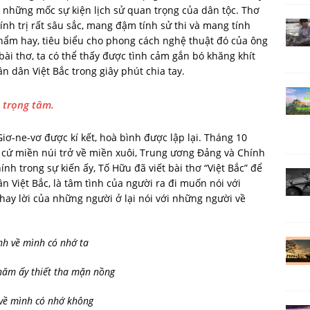
 những mốc sự kiện lịch sử quan trọng của dân tộc. Thơ
ính trị rất sâu sắc, mang đậm tính sử thi và mang tính
hẩm hay, tiêu biểu cho phong cách nghệ thuật đó của ông
 bài thơ, ta có thể thấy được tình cảm gắn bó khăng khít
 dân Việt Bắc trong giây phút chia tay.
 trọng tâm.
iơ-ne-vơ được kí kết, hoà bình được lập lại. Tháng 10
cứ miền núi trở về miền xuôi, Trung ương Đảng và Chính
ính trong sự kiến ấy, Tố Hữu đã viết bài thơ “Việt Bắc” để
n Việt Bắc, là tâm tình của người ra đi muốn nói với
 thay lời của những người ở lại nói với những người về
nh về mình có nhớ ta
ăm ấy thiết tha mặn nồng
về mình có nhớ không