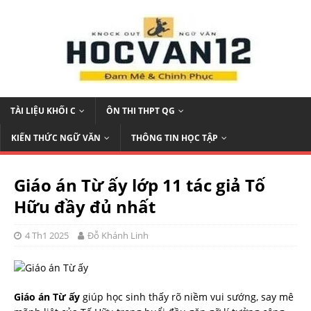
TÀI LIỆU KHỐI C
ÔN THI THPT QG
KIẾN THỨC NGỮ VĂN
THÔNG TIN HỌC TẬP
Giáo án Từ ấy lớp 11 tác giả Tố
Hữu đầy đủ nhất
4 Th1 2025
Đỗ Khánh Linh
Giáo án Từ ấy
giúp học sinh thấy rõ niềm vui sướng, say mê