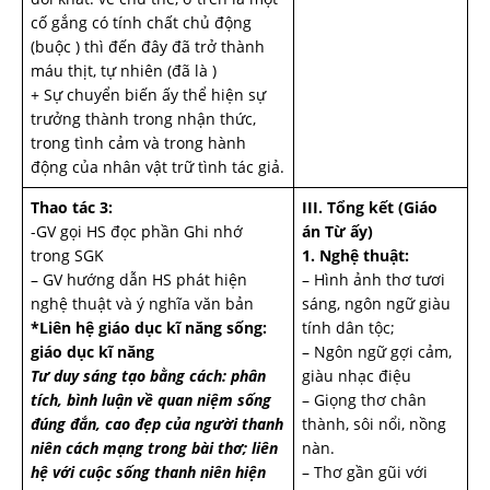
cố gắng có tính chất chủ động
(buộc ) thì đến đây đã trở thành
máu thịt, tự nhiên (đã là )
+ Sự chuyển biến ấy thể hiện sự
trưởng thành trong nhận thức,
trong tình cảm và trong hành
động của nhân vật trữ tình tác giả.
Thao tác 3:
III. Tổng kết
(Giáo
-GV gọi HS đọc phần Ghi nhớ
án Từ ấy)
trong SGK
1. Nghệ thuật:
– GV hướng dẫn HS phát hiện
– Hình ảnh thơ tươi
nghệ thuật và ý nghĩa văn bản
sáng, ngôn ngữ giàu
*Liên hệ giáo dục kĩ năng sống:
tính dân tộc;
giáo dục kĩ năng
– Ngôn ngữ gợi cảm,
Tư duy sáng tạo bằng cách: phân
giàu nhạc điệu
tích, bình luận về quan niệm sống
– Giọng thơ chân
đúng đắn, cao đẹp của người thanh
thành, sôi nổi, nồng
niên cách mạng trong bài thơ; liên
nàn.
hệ với cuộc sống thanh niên hiện
– Thơ gần gũi với