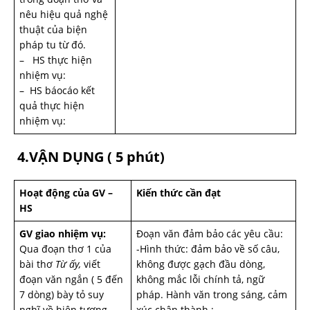
nêu hiệu quả nghệ
thuật của biện
pháp tu từ đó.
– HS thực hiện
nhiệm vụ:
– HS báocáo kết
quả thực hiện
nhiệm vụ:
4.VẬN DỤNG ( 5 phút)
Hoạt động của GV –
Kiến thức cần đạt
HS
GV giao nhiệm vụ:
Đoạn văn đảm bảo các yêu cầu:
Qua đoạn thơ 1 của
-Hình thức: đảm bảo về số câu,
bài thơ
Từ ấy,
viết
không được gạch đầu dòng,
đoạn văn ngắn ( 5 đến
không mắc lỗi chính tả, ngữ
7 dòng) bày tỏ suy
pháp. Hành văn trong sáng, cảm
nghĩ về hiện tượng
xúc chân thành ;