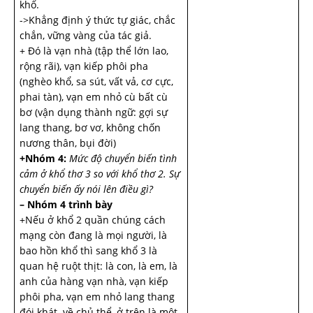
khổ.
->Khẳng định ý thức tự giác, chắc
chắn, vững vàng của tác giả.
+ Đó là vạn nhà (tập thể lớn lao,
rộng rãi), vạn kiếp phôi pha
(nghèo khổ, sa sút, vất vả, cơ cực,
phai tàn), vạn em nhỏ cù bất cù
bơ (vận dụng thành ngữ: gợi sự
lang thang, bơ vơ, không chốn
nương thân, bụi đời)
+Nhóm 4:
Mức độ chuyển biến tình
cảm ở khổ thơ 3 so với khổ thơ 2. Sự
chuyển biến ấy nói lên điều gì?
– Nhóm 4 trình bày
+Nếu ở khổ 2 quần chúng cách
mạng còn đang là mọi người, là
bao hồn khổ thì sang khổ 3 là
quan hệ ruột thịt: là con, là em, là
anh của hàng vạn nhà, vạn kiếp
phôi pha, vạn em nhỏ lang thang
đói khát. về chủ thể, ở trên là một