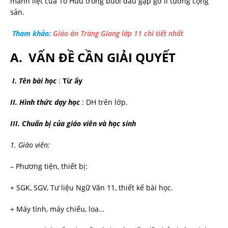
mãnh liệt của Tố Hữu trong buổi đầu gặp gỡ lí tưởng cộng
sản.
Tham khảo:
Giáo án Tràng Giang lớp 11 chi tiết nhất
A. VẤN ĐỀ CẦN GIẢI QUYẾT
I. Tên bài học
:
Từ ấy
II. Hình thức dạy học
: DH trên lớp.
III.
Chuẩn bị của giáo viên và học sinh
1. Giáo viên:
– Phương tiện, thiết bị:
+ SGK, SGV, Tư liệu Ngữ Văn 11, thiết kế bài học.
+ Máy tính, máy chiếu, loa…