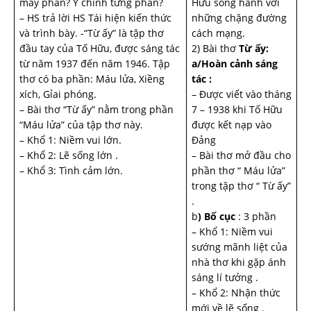
mấy phần? Ý chính từng phần?
Hữu song hành với
– HS trả lời HS Tái hiện kiến thức
những chặng đường
và trình bày. -“Từ ấy” là tập thơ
cách mạng.
đầu tay của Tố Hữu, được sáng tác
2) Bài thơ
Từ ấy:
từ năm 1937 đến năm 1946. Tập
a/Hoàn cảnh sáng
thơ có ba phần: Máu lửa, Xiềng
tác :
xích, Gỉai phóng.
– Được viết vào tháng
– Bài thơ “Từ ấy” nằm trong phần
7 – 1938 khi Tố Hữu
“Máu lửa” của tập thơ này.
được kết nạp vào
– Khổ 1: Niềm vui lớn.
Đảng
– Khổ 2: Lẽ sống lớn .
– Bài thơ mở đầu cho
– Khổ 3: Tình cảm lớn.
phần thơ “ Máu lửa”
trong tập thơ “ Từ ấy”
.
b
) Bố cục
: 3 phần
– Khổ 1: Niềm vui
sướng mãnh liệt của
nhà thơ khi gặp ánh
sáng lí tưởng .
– Khổ 2: Nhận thức
mới về lẽ sống .