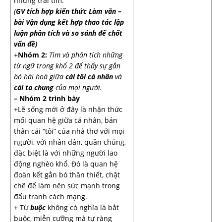
những trái tim.
(
GV tích hợp kiến thức Làm văn –
bài Vận dụng kết hợp thao tác lập
luận phân tích và so sánh để chốt
vấn đề)
+
Nhóm 2:
Tìm và phân tích những
từ ngữ trong khổ 2 để thấy sự gắn
bó hài hoà giữa
cái tôi cá nhân
và
cái ta chung
của mọi người.
– Nhóm 2 trình bày
+Lẽ sống mới ở đây là nhận thức
mối quan hệ giữa cá nhân, bản
thân cái “tôi” của nhà thơ với mọi
người, với nhân dân, quần chúng,
đặc biệt là với những người lao
động nghèo khổ. Đó là quan hệ
đoàn kết gắn bó thân thiết, chặt
chẽ để làm nên sức mạnh trong
đấu tranh cách mạng.
+ Từ
buộc
không có nghĩa là bắt
buộc, miễn cưỡng mà tự ràng