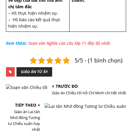
vẻ đẹp của bài thơ mà anh
thành.
chị tâm đắc
– HS thực hiện nhiệm vụ:
– HS báo cáo kết quả thực
hiện nhiệm vụ:
Xem thêm:
Soạn văn Nghĩa của câu lớp 11 đầy đủ nhất
5/5 - (1 bình chọn)
GIÁO ÁN TỪ ẤY
TRƯỚC ĐÓ
Giáo án Chiều tối Hồ Chí Minh chi tiết nhất
TIẾP THEO
Giáo án Lai tân
Nhớ đồng Tương
tư Chiều xuân hay
nhất