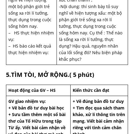
một bộ phận giới trẻ
-Nội dung: thí sinh bày tỏ suy
sống xa rời lí tưởng,
nghĩ về hiện tượng xấu: một bộ
thực dụng trong cuộc
phận giới trẻ sống xa rời lí
sống hôm nay.
tưởng, thực dụng trong cuộc
– HS thực hiện nhiệm
sống hôm nay. Cụ thể : Thế nào
vụ:
là sống xa rời lí tưởng, thực
– HS báo cáo kết quả
dụng? Hậu quả, nguyên nhân
thực hiện nhiệm vụ:
của lối sống đó? Nêu biện pháp
khắc phục?
5.TÌM TÒI, MỞ RỘNG.( 5 phút)
Hoạt động của GV – HS
Kiến thức cần đạt
GV giao nhiệm vụ:
+ Vẽ đúng bản đồ tư duy
+ Vẽ bản đồ tư duy bài học
+ Tìm đọc qua sách tham
+ Sưu tầm thêm một số bài
khảo, xử lí thông tin trên
thơ của Tố Hữu trong tập
mạng. Viết bài cảm nhận
Từ ấy. Viết bài cảm nhận về
riêng với tình cảm chân