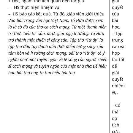
+ Đọc, ngâm thơ liên quan đến tác giả
giải
– HS thực hiện nhiệm vụ:
quyết
– HS báo cáo kết quả. Từ đó, giáo viên giới thiệu
của
Vào bài:Trong văn học Việt Nam, Tố Hữu được xem
bài
là lá cờ đù của thơ ca cách mạng. Từ một thanh niên
học.
trí thức tiểu tư sản, được giác ngộ lí tưởng, Tố Hữu
– Tập
trở thành một chiến sĩ cộng sản. Tập thơ “Từ ấy” là
trung
tập thơ đầu tay đánh dấu thời điểm bừng sáng của
cao và
tâm hồn và lí tưởng cách mạng. Bài thơ “Từ ấy” có ý
hợp
nghĩa như một tuyên ngôn về lẽ sống của người chiến
tác tốt
sĩ cách mạng và tuyên ngôn của một nhà thơ.Để hiểu
để
hơn bài thơ này, ta tìm hiểu bài thơ.
giải
quyết
nhiệm
vụ.
– Có
thái
độ
tích
cực,