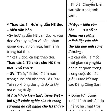
– Khổ 3: Chuyển biến
sâu sắc trong tình
cảm .
* Thao tác 1 : Hướng dẫn HS đọc
II/ Đọc – hiểu văn
–
hiểu văn bản
bản:
1.Khổ 1:
–
Gv hướng dẫn HS cần đọc kĩ, vừa
Niềm vui sướng
đọc vừa suy ngẫm và cảm nhận
mãnh liệt của nhà
giọng điệu, ngôn ngữ, hình ảnh
thơ khi gặp ánh sáng
trong bài thơ.
lí tưởng .
* 1-2 HS đọc, cả lớp theo dõi.
– 2 câu đầu là mốc
Thao tác 2:
Tổ chức cho HS tìm
thời gian có ý nghĩa
hiểu khổ thơ 1:
đặc biệt quan trọng
– GV:
“Từ ấy” là thời điểm nào
trong cuộc đời tác
trong cuộc đời nhà thơ Tố Hữu?
giả : Được kết nạp
Tại sao không dùng từ
đó,
từ
khi
vào Đảng Cộng Sản.
mà dùng từ
ấy
?
(
GV tích hợp kiến thức tiếng Việt –
+ Động từ : bừng
bài Ngữ cảnh; nghĩa của từ trong
+ Các hình ảnh ẩn dụ
sử dụng để cắt nghĩa cho HS thấy ý
: nắng hạ , mặt trời