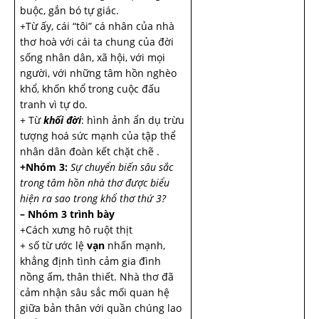
buộc, gắn bó tự giác.
+Từ ấy, cái “tôi” cá nhân của nhà
thơ hoà với cái ta chung của đời
sống nhân dân, xã hội, với mọi
người, với những tâm hồn nghèo
khổ, khốn khổ trong cuộc đấu
tranh vì tự do.
+ Từ
khối đời
: hình ảnh ẩn dụ trừu
tượng hoá sức mạnh của tập thể
nhân dân đoàn kết chặt chẽ .
+Nhóm 3:
Sự chuyển biến sâu sắc
trong tâm hồn nhà thơ được biểu
hiện ra sao trong khổ thơ thứ 3?
– Nhóm 3 trình bày
+Cách xưng hô ruột thịt
+ số từ ước lệ
vạn
nhấn mạnh,
khẳng định tình cảm gia đình
nồng ấm, thân thiết. Nhà thơ đã
cảm nhận sâu sắc mối quan hệ
giữa bản thân với quần chúng lao