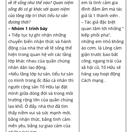
về lẽ sống như thế nào? Quan niệm
em là tình cảm gia
sống đó có gì khác với quan niệm
đình đằm ấm mà tác
của tầng lớp trí thức tiểu tư sản
giả là 1 thành viên .
đương thời?
– Tác giả đặc biệt
– Nhóm 1 trình bày
quan tâm tới những “
+ Tiếp tục tự ghi nhận những
kiếp phôi pha”,
chuyển biến nhận thức và hành
những em nhỏ không
động của nhà thơ về lẽ sống thể
áo cơm. là Lòng căm
hiện trong quan hệ với các tầng
giận trước bao bất
lớp khác nhau của quần chúng
công, ngang trái của
nhân dân lao động.
xã hội cũ, Tố Hữu sẽ
+Nếu tầng lớp tư sản, tiểu tư sản
hăng say hoạt động
co mình trong ốc đảo cá nhân thì
Cách mạng .
người cộng sản Tố Hữu lại đặt
mình giữa dòng đời và trong môi
trường rộng lớn của quần chúng
lao khổ. Ở đấy, nhà thơ đã tìm
thấy niềm vui và sức mạnh mới,
bằng nhận thức, bằng tình cảm
mến yêu, bằng sự giao cảm của