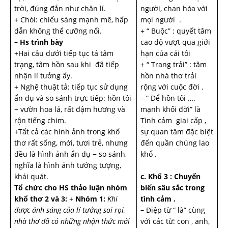
trời, đúng đắn như chân lí.
người, chan hòa với
+ Chói: chiếu sáng mạnh mẽ, hấp
mọi người .
dẫn không thể cưỡng nổi.
+ “ Buộc” : quyết tâm
– Hs trình bày
cao độ vượt qua giới
+Hai câu dưới tiếp tục tả tâm
hạn của cái tôi
trạng, tâm hồn sau khi đã tiếp
+ “ Trang trải” : tâm
nhận lí tưởng ấy.
hồn nhà thơ trải
+ Nghệ thuật tả: tiếp tục sử dụng
rộng với cuộc đời .
ẩn dụ và so sánh trực tiếp: hồn tôi
– “ Để hồn tôi ….
− vườn hoa lá, rất đậm hương và
mạnh khối đời” là
rộn tiếng chim.
Tình cảm giai cấp ,
+Tất cả các hình ảnh trong khổ
sự quan tâm đặc biệt
thơ rất sống, mới, tươi trẻ, nhưng
đến quần chúng lao
đều là hình ảnh ẩn dụ − so sánh,
khổ .
nghĩa là hình ảnh tưởng tượng,
khái quát.
c. Khổ 3 : Chuyển
Tổ chức cho HS thảo luận nhóm
biến sâu sắc trong
khổ thơ 2 và 3:
+
Nhóm 1:
Khi
tình cảm .
được ánh sáng của lí tưởng soi rọi,
–
Điệp từ “ là” cùng
nhà thơ đã có những nhận thức mới
với các từ: con , anh,