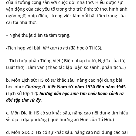
của lí tưởng cộng sản với cuộc đời nhà thơ. Hiểu được sự
vận động của các yếu tố trong thơ trữ tình: tứ thơ, hình ảnh,
ngôn ngữ, nhịp điệu,…trong việc làm nổi bật tâm trạng của
cái tôi nhà thơ.
– Nghệ thuật diễn tả tâm trạng.
-Tích hợp với bài:
Khi con tu hú
(đã học ở THCS).
– Tích hợp phần Tiếng Việt ( Biện pháp tu từ, Nghĩa của từ,
Luật thơ) , Làm văn ( thao tác lập luận so sánh, phân tích…)
b. Môn Lịch sử: HS có sự khắc sâu, nâng cao nội dung bài
học như:
Chương II
.
Việt Nam từ năm 1930 đến năm 1945
(
Lịch sử lớp 12);
hướng dẫn học sinh tìm hiểu hoàn cảnh ra
đời tập thơ Từ ấy.
c. Môn Địa lí: HS có sự khắc sâu, nâng cao nội dung tìm hiểu
về địa lí địa phương ( quê hương xứ Huế của Tố Hữu)
d. Môn GDCD: HS có sự khắc sâu, nâng cao nội dung các bài