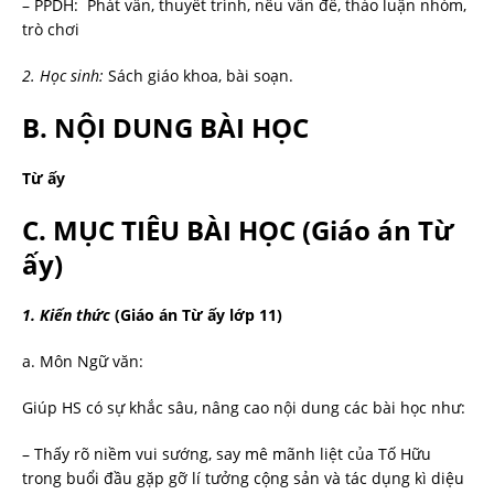
– PPDH: Phát vấn, thuyết trình, nêu vấn đề, thảo luận nhóm,
trò chơi
2. Học sinh:
Sách giáo khoa, bài soạn.
B. NỘI DUNG BÀI HỌC
Từ ấy
C. MỤC TIÊU BÀI HỌC
(Giáo án Từ
ấy)
1. Kiến thức
(Giáo án Từ ấy lớp 11)
a. Môn Ngữ văn:
Giúp HS có sự khắc sâu, nâng cao nội dung các bài học như:
– Thấy rõ niềm vui sướng, say mê mãnh liệt của Tố Hữu
trong buổi đầu gặp gỡ lí tưởng cộng sản và tác dụng kì diệu