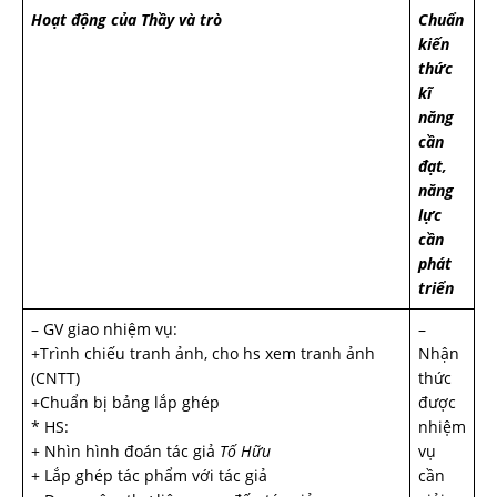
Hoạt động của Thầy và trò
Chuẩn
kiến
thức
kĩ
năng
cần
đạt,
năng
lực
cần
phát
triển
– GV giao nhiệm vụ:
–
+Trình chiếu tranh ảnh, cho hs xem tranh ảnh
Nhận
(CNTT)
thức
+Chuẩn bị bảng lắp ghép
được
* HS:
nhiệm
+ Nhìn hình đoán tác giả
Tố Hữu
vụ
+ Lắp ghép tác phẩm với tác giả
cần