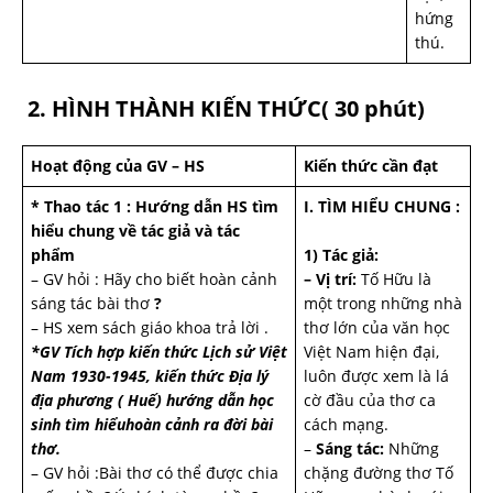
hứng
thú.
2. HÌNH THÀNH KIẾN THỨC( 30 phút)
Hoạt động của GV – HS
Kiến thức cần đạt
* Thao tác 1 : Hướng dẫn HS tìm
I. TÌM HIỂU CHUNG :
hiểu chung về tác giả và tác
phẩm
1) Tác giả:
– GV hỏi : Hãy cho biết hoàn cảnh
– Vị trí:
Tố Hữu là
sáng tác bài thơ
?
một trong những nhà
– HS xem sách giáo khoa trả lời .
thơ lớn của văn học
*GV Tích hợp kiến thức Lịch sử Việt
Việt Nam hiện đại,
Nam 1930-1945, kiến thức Địa lý
luôn được xem là lá
địa phương ( Huế) hướng dẫn học
cờ đầu của thơ ca
sinh tìm hiểuhoàn cảnh ra đời bài
cách mạng.
thơ.
–
Sáng tác:
Những
– GV hỏi :Bài thơ có thể được chia
chặng đường thơ Tố