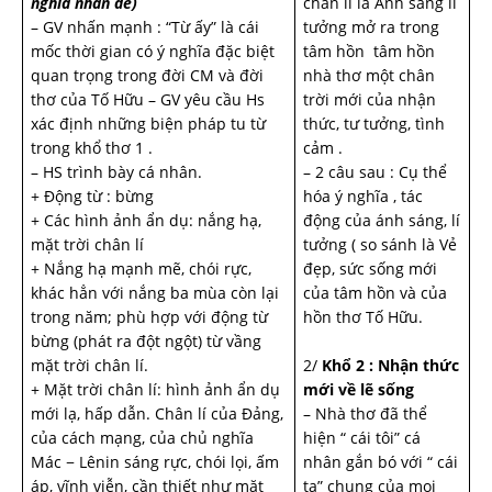
nghĩa nhan đề)
chân lí là Ánh sáng lí
– GV nhấn mạnh : “Từ ấy” là cái
tưởng mở ra trong
mốc thời gian có ý nghĩa đặc biệt
tâm hồn tâm hồn
quan trọng trong đời CM và đời
nhà thơ một chân
thơ của Tố Hữu – GV yêu cầu Hs
trời mới của nhận
xác định những biện pháp tu từ
thức, tư tưởng, tình
trong khổ thơ 1 .
cảm .
– HS trình bày cá nhân.
– 2 câu sau : Cụ thể
+ Động từ : bừng
hóa ý nghĩa , tác
+ Các hình ảnh ẩn dụ: nắng hạ,
động của ánh sáng, lí
mặt trời chân lí
tưởng ( so sánh là Vẻ
+ Nắng hạ mạnh mẽ, chói rực,
đẹp, sức sống mới
khác hẳn với nắng ba mùa còn lại
của tâm hồn và của
trong năm; phù hợp với động từ
hồn thơ Tố Hữu.
bừng (phát ra đột ngột) từ vầng
mặt trời chân lí.
2/
Khổ 2 : Nhận thức
+ Mặt trời chân lí: hình ảnh ẩn dụ
mới về lẽ sống
mới lạ, hấp dẫn. Chân lí của Đảng,
– Nhà thơ đã thể
của cách mạng, của chủ nghĩa
hiện “ cái tôi” cá
Mác − Lênin sáng rực, chói lọi, ấm
nhân gắn bó với “ cái
áp, vĩnh viễn, cần thiết như mặt
ta” chung của mọi