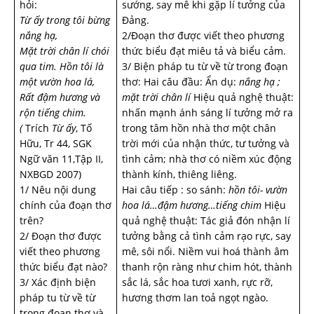
hỏi:
sướng, say mê khi gặp lí tưởng của
Từ ấy trong tôi bừng
Đảng.
nắng hạ,
2/Đoạn thơ được viết theo phương
Mặt trời chân lí chói
thức biểu đạt miêu tả và biểu cảm.
qua tim.
Hồn tôi là
3/ Biện pháp tu từ về từ trong đoạn
một vườn hoa lá,
thơ: Hai câu đầu: Ẩn dụ:
nắng hạ ;
Rất đậm hương và
mặt trời chân lí
Hiệu quả nghệ thuật:
rộn tiếng chim.
nhấn mạnh ánh sáng lí tưởng mở ra
(
Trích
Từ ấy
, Tố
trong tâm hồn nhà thơ một chân
Hữu, Tr 44, SGK
trời mới của nhận thức, tư tưởng và
Ngữ văn 11,Tập II,
tình cảm; nhà thơ có niềm xúc động
NXBGD 2007)
thành kính, thiêng liêng.
1/ Nêu nội dung
Hai câu tiếp : so sánh:
hồn tôi- vườn
chính của đoạn thơ
hoa lá…đậm hương…tiếng chim
Hiệu
trên?
quả nghệ thuật: Tác giả đón nhận lí
2/ Đoạn thơ được
tưởng bằng cả tình cảm rạo rực, say
viết theo phương
mê, sôi nổi. Niềm vui hoá thành âm
thức biểu đạt nào?
thanh rộn ràng như chim hót, thành
3/ Xác định biện
sắc lá, sắc hoa tươi xanh, rực rỡ,
pháp tu từ về từ
hương thơm lan toả ngọt ngào.
trong đoạn thơ và