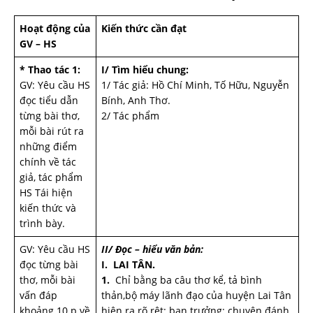
Hoạt động của
Kiến thức cần đạt
GV – HS
* Thao tác 1:
I/ Tìm hiểu chung:
GV: Yêu cầu HS
1/ Tác giả: Hồ Chí Minh, Tố Hữu, Nguyễn
đọc tiểu dẫn
Bính, Anh Thơ.
từng bài thơ,
2/ Tác phẩm
mỗi bài rút ra
những điểm
chính về tác
giả, tác phẩm
HS Tái hiện
kiến thức và
trình bày.
GV: Yêu cầu HS
II/ Đọc – hiểu văn bản:
đọc từng bài
I. LAI TÂN.
thơ, mỗi bài
1.
Chỉ bằng ba câu thơ kể, tả bình
vấn đáp
thản,bộ máy lãnh đạo của huyện Lai Tân
khoảng 10 p về
hiện ra rõ rệt: ban trưởng: chuyên đánh