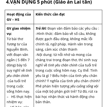
4.VẬN DỤNG 5 phút
(Giáo án Lai tân)
Hoạt động của
Kiến thức cần đạt
GV – HS
GV giao nhiệm
Trả lời:
Đoạn văn đảm bảo các yêu cầu :
vụ:
-Hình thức: đảm bảo về số câu, không
Từ bài thơ
được gạch đầu dòng, không mắc lỗi
Tương tư
của
chính tả, ngữ pháp. Hành văn trong
Nguyễn Bính,
sáng, cảm xúc chân thành
viết đoạn văn
-Nội dung: từ nỗi nhớ và mong của
ngắn ( 5 đến 7
chàng trai trong đoạn thơ, thí sinh suy
dòng) bày tỏ
nghĩ về
tình yêu chân chính
của tuổi trẻ
suy nghĩ về
tình
trong cuộc sống hôm nay. Cụ thể: Tình
yêu chân chính
yêu là gì ? Biểu hiện của tình yêu chân
của tuổi trẻ
chính? Ý nghĩa của tình yêu chân chính?
trong cuộc
Phê phán hiện tượng
yêu cuồng sống vội
sống hôm nay.
của một bộ phận giới trẻ? Từ đó, rút ra
– HS thực hiện
bài học nhận thức và hành động cho
nhiệm vụ:
bản thân.