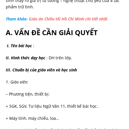
sinh thấy rõ giá trị tư tưởng – nghệ thuật chủ yếu của 4 tác
phẩm trữ tình.
Tham khảo:
Giáo án Chiều tối Hồ Chí Minh chi tiết nhất
A. VẤN ĐỀ CẦN GIẢI QUYẾT
I. Tên bài học
:
II. Hình thức dạy học
: DH trên lớp.
III.
Chuẩn bị của giáo viên và học sinh
1. Giáo viên:
– Phương tiện, thiết bị:
+ SGK, SGV, Tư liệu Ngữ Văn 11, thiết kế bài học.
+ Máy tính, máy chiếu, loa…