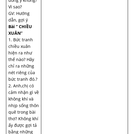
đồng ý không?
Vì sao?
GV: Hướng
dẫn, gợi ý
Bài “ CHIỀU
XUÂN”
1. Bức tranh
chiều xuân
hiện ra như
thế nào? Hãy
chỉ ra những
nét riêng của
bức tranh đó.?
2. Anh,chị có
cảm nhận gì về
không khí và
nhịp sống thôn
quê trong bài
thơ? Không khí
ấy được gợi tả
bằng những