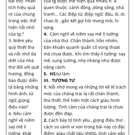
bài thơ. Phân
của tg được thể hiện qua nhiều h. a
tích hiệu quả
quen thuộc: cánh đồng ,dòng sông, nhà
nt của chúng
tranh… Các điệp từ, điệp ngữ: đâu, ôi, ơi,
trong việc thể
chao ôi ..gắn kết gọi hỏi mong mỏi, hi
hiện nỗi nhớ
vọng.
của tg.?
4.
Cảm nghĩ về niềm say mê lí tưởng
3. Niềm yêu
của nhà thơ. Chân thành, hồn nhiên,
quý thiết tha
băn khoăn quanh quẩn cố vùng thoát
và nỗi nhớ da
mà chưa được. Khi tìm thấy lí tưởng: say
diết của nhà
mê, sung sướng, nhẹ nhàng như được
thơ đối với quê
nâng cánh.
hương, đồng
5.
HS:
tự làm
bào được diễn
III. TƯƠNG TƯ
tả bằng những
1.
Nỗi nhớ mong và những lời kể lể trách
hình ảnh, từ
móc của chàng trai là rất chân thành,
ngữ, giọng
tha thiết, thể hiện một cách giàu hình
điệu nào?
tượng. Tình cảm của chàng trai là chưa
4. Nêu cảm
được đền đáp.
nghĩ về niềm
2.
Cách bày tỏ tình yêu , giọng điệu thơ ,
say mê lí
cách so sánh ví von trong bài này có đặc
tưởng, khát
điểm: giàu chất liệu VHDG, tình cảm gắn