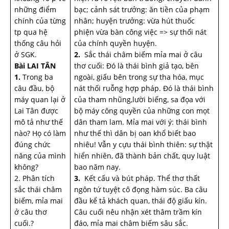
những điểm
bạc; cảnh sát trưởng: ăn tiền của phạm
chính của từng
nhân; huyện trưởng: vừa hút thuốc
tp qua hệ
phiện vừa bàn công việc => sự thối nát
thống câu hỏi
của chính quyền huyện.
ở SGK.
2.
Sắc thái châm biếm mỉa mai ở câu
Bài LAI TÂN
thơ cuối: Đó là thái bình giả tạo, bên
1.
Trong ba
ngoài, giấu bên trong sự tha hóa, mục
câu đầu, bộ
nát thối ruỗng hợp pháp. Đó là thái bình
máy quan lại ở
của tham nhũng,lười biếng, sa đọa với
Lai Tân được
bộ máy công quyền của những con mọt
mô tả như thế
dân tham lam. Mỉa mai với ý: thái bình
nào? Họ có làm
như thế thì dân bị oan khổ biết bao
đúng chức
nhiêu! Vẫn y cựu thái bình thiên: sự thật
năng của mình
hiển nhiên, đã thành bản chất, quy luật
không?
bao năm nay.
2. Phân tích
3.
Kết cấu và bút pháp. Thể thơ thất
sắc thái châm
ngôn tứ tuyệt cô đọng hàm súc. Ba câu
biếm, mỉa mai
đầu kể tả khách quan, thái độ giấu kín.
ở câu thơ
Câu cuối nêu nhận xét thâm trầm kín
cuối.?
đáo, mỉa mai châm biếm sâu sắc.