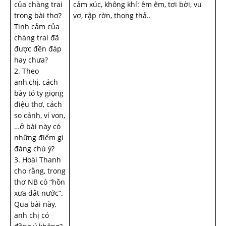
của chàng trai
cảm xúc, không khí: êm êm, tơi bời, vu
trong bài thơ?
vơ, rập rờn, thong thả..
Tình cảm của
chàng trai đã
được đền đáp
hay chưa?
2. Theo
anh,chị, cách
bày tỏ ty giọng
điệu thơ, cách
so cánh, ví von,
…ở bài này có
những điểm gì
đáng chú ý?
3. Hoài Thanh
cho rằng, trong
thơ NB có “hồn
xưa đất nước”.
Qua bài này,
anh chị có