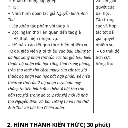
+Chuẩn bị bảng lắp ghép
vụ cần giải
* HS:
quyết của
+ Nhìn hình đoán tác giả
Nguyễn Bính, Anh
bài học. –
Thơ
Tập trung
+ Lắp ghép tác phẩm với tác giả
cao và hợp
+ Đọc, ngâm thơ liên quan đến tác giả
tác tốt để
– HS thực hiện nhiệm vụ:
giải quyết
– HS báo cáo kết quả thực hiện nhiệm vụ:
nhiệm vụ.
Từ đó, giáo viên giới thiệu
Vào bài: Chúng ta
– Có thái độ
đã học xong phần thơ của các tác giả tiêu biểu
tích cực,
thuộc bộ phận văn học công khai trong phong
hứng thú.
trào thơ Mới; thơ cách mạng của các tác giả
thuộc bộ phận văn học bất hợp pháp. Để hiểu
thêm về thơ của 2 bộ phận này, hôm nay
chúng ta tiến hành đọc thêm 4 bài thơ của
bốn tác giả, trong đó có 2 tác giả mới là nhà
thơ Nguyễn Bính với bài Tương tư và nhà thơ
Anh Thơ với bài thơ Chiều xuân.
2. HÌNH THÀNH KIẾN THỨC( 30 phút)