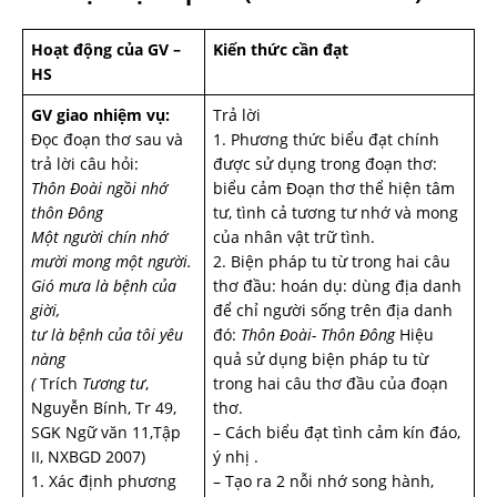
Hoạt động của GV –
Kiến thức cần đạt
HS
GV giao nhiệm vụ:
Trả lời
Đọc đoạn thơ sau và
1. Phương thức biểu đạt chính
trả lời câu hỏi:
được sử dụng trong đoạn thơ:
Thôn Đoài ngồi nhớ
biểu cảm Đoạn thơ thể hiện tâm
thôn Đông
tư, tình cả tương tư nhớ và mong
Một người chín nhớ
của nhân vật trữ tình.
mười mong một người.
2. Biện pháp tu từ trong hai câu
Gió mưa là bệnh của
thơ đầu: hoán dụ: dùng địa danh
giời,
để chỉ người sống trên địa danh
tư là bệnh của tôi yêu
đó:
Thôn Đoài- Thôn Đông
Hiệu
nàng
quả sử dụng biện pháp tu từ
(
Trích
Tương tư
,
trong hai câu thơ đầu của đoạn
Nguyễn Bính, Tr 49,
thơ.
SGK Ngữ văn 11,Tập
– Cách biểu đạt tình cảm kín đáo,
II, NXBGD 2007)
ý nhị .
1. Xác định phương
– Tạo ra 2 nỗi nhớ song hành,