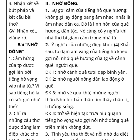
3. Nhận xét về
II. NHỚ ĐỒNG.
bút pháp và
1.
Sự gợi cảm của tiếng hò quê hương:
kết cấu bài
không gì lay động bằng âm nhạc, nhất là
thơ?
âm nhạc dân ca. Đó là linh hồn của quê
GV: Nhận xét,
hương, dân tộc. Nó càng có ý nghĩa khi
giảng rõ.
nhà thơ bị giam cầm trong nhà tù.
Bài “NHỚ
2.
Ý nghĩa của những điệp khúc (4) Khắc
ĐỒNG”
sâu, tô đậm âm vang của tiếng hò khêu
1.Cảm hứng
gợi nỗi nhớ quê hương của tg về cảnh
của tp được
quê, người quê.
gợi lên bởi
ĐK 1: nhớ cảnh quê tươi đẹp bình yên.
tiếng hò vọng
ĐK 2: nhớ người nông dân lao động ở
vào nhà tù.? Vì
quê.
sao tiếng hò lại
ĐK 3: nhớ về quá khứ, những người
có sức gợi như
thân.Nhớ lúc bản thân tìm thấy chân lí_
thế?
lí tưởng sống.
2. Chỉ ra
ĐK 4: trở về hiện tại: trưa hiu quạnh
những câu thơ
tiếng hò vọng vào gợi nỗi nhớ đồng quê
được dùng làm
triền miên không dứt.
điệp khúc cho
3.
Tình yêu tha thiết và nỗi nhớ da diết