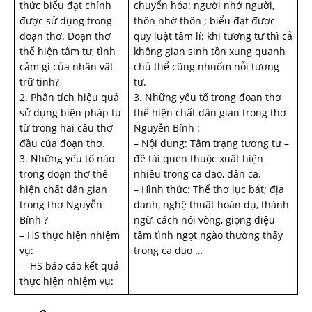
thức biểu đạt chính
chuyển hóa: người nhớ người,
được sử dụng trong
thôn nhớ thôn ; biểu đạt được
đoạn thơ. Đoạn thơ
quy luật tâm lí: khi tương tư thì cả
thể hiện tâm tư, tình
không gian sinh tồn xung quanh
cảm gì của nhân vật
chủ thể cũng nhuốm nỗi tương
trữ tình?
tư.
2. Phân tích hiệu quả
3. Những yếu tố trong đoạn thơ
sử dụng biện pháp tu
thể hiện chất dân gian trong thơ
từ trong hai câu thơ
Nguyễn Bính :
đầu của đoạn thơ.
– Nội dung: Tâm trạng tương tư –
3. Những yếu tố nào
đề tài quen thuộc xuất hiện
trong đoạn thơ thể
nhiều trong ca dao, dân ca.
hiện chất dân gian
– Hình thức: Thể thơ lục bát; địa
trong thơ Nguyễn
danh, nghệ thuật hoán dụ, thành
Bính ?
ngữ, cách nói vòng, giọng điệu
– HS thực hiện nhiệm
tâm tình ngọt ngào thường thấy
vụ:
trong ca dao …
– HS báo cáo kết quả
thực hiện nhiệm vụ: