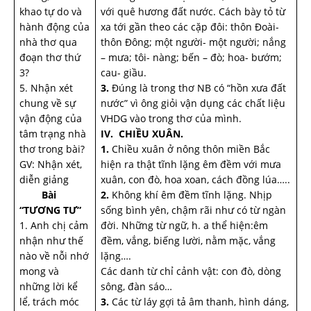
khao tự do và
với quê hương đất nước. Cách bày tỏ từ
hành động của
xa tới gần theo các cặp đôi: thôn Đoài-
nhà thơ qua
thôn Đông; một người- một người; nắng
đoạn thơ thứ
– mưa; tôi- nàng; bến – đò; hoa- bướm;
3?
cau- giầu.
5. Nhận xét
3.
Đúng là trong thơ NB có “hồn xưa đất
chung về sự
nước” vì ông giỏi vận dụng các chất liệu
vận động của
VHDG vào trong thơ của mình.
tâm trạng nhà
IV. CHIỀU XUÂN.
thơ trong bài?
1.
Chiều xuân ở nông thôn miền Bắc
GV: Nhận xét,
hiện ra thật tĩnh lặng êm đềm với mưa
diễn giảng
xuân, con đò, hoa xoan, cách đồng lúa…..
Bài
2.
Không khí êm đềm tĩnh lặng. Nhịp
“TƯƠNG TƯ”
sống bình yên, chậm rãi như có từ ngàn
1. Anh chị cảm
đời. Những từ ngữ, h. a thể hiện:êm
nhận như thế
đềm, vắng, biếng lười, nằm mặc, vắng
nào về nỗi nhớ
lặng….
mong và
Các danh từ chỉ cảnh vật: con đò, dòng
những lời kể
sông, đàn sáo…
lể, trách móc
3.
Các từ láy gợi tả âm thanh, hình dáng,