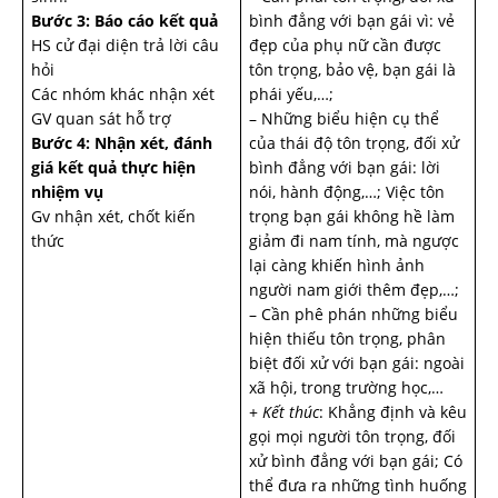
Bước 3: Báo cáo kết quả
bình đẳng với bạn gái vì: vẻ
HS cử đại diện trả lời câu
đẹp của phụ nữ cần được
hỏi
tôn trọng, bảo vệ, bạn gái là
Các nhóm khác nhận xét
phái yếu,…;
GV quan sát hỗ trợ
– Những biểu hiện cụ thể
Bước 4: Nhận xét, đánh
của thái độ tôn trọng, đối xử
giá kết quả thực hiện
bình đẳng với bạn gái: lời
nhiệm vụ
nói, hành động,…; Việc tôn
Gv nhận xét, chốt kiến
trọng bạn gái không hề làm
thức
giảm đi nam tính, mà ngược
lại càng khiến hình ảnh
người nam giới thêm đẹp,…;
– Cần phê phán những biểu
hiện thiếu tôn trọng, phân
biệt đối xử với bạn gái: ngoài
xã hội, trong trường học,…
+
Kết thúc
: Khẳng định và kêu
gọi mọi người tôn trọng, đối
xử bình đẳng với bạn gái; Có
thể đưa ra những tình huống