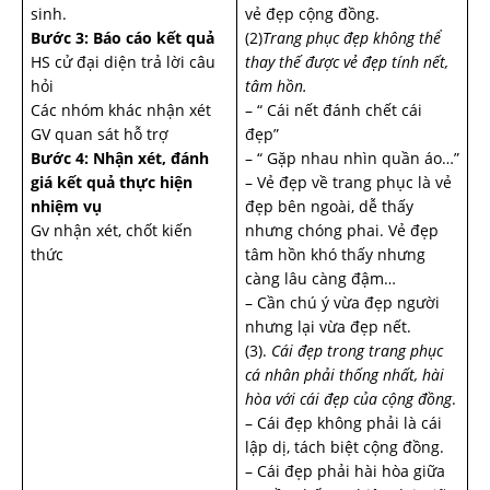
sinh.
vẻ đẹp cộng đồng.
Bước 3: Báo cáo kết quả
(2)
Trang phục đẹp không thể
HS cử đại diện trả lời câu
thay thế được vẻ đẹp tính nết,
hỏi
tâm hồn.
Các nhóm khác nhận xét
– “ Cái nết đánh chết cái
GV quan sát hỗ trợ
đẹp”
Bước 4: Nhận xét, đánh
– “ Gặp nhau nhìn quần áo…”
giá kết quả thực hiện
– Vẻ đẹp về trang phục là vẻ
nhiệm vụ
đẹp bên ngoài, dễ thấy
Gv nhận xét, chốt kiến
nhưng chóng phai. Vẻ đẹp
thức
tâm hồn khó thấy nhưng
càng lâu càng đậm…
– Cần chú ý vừa đẹp người
nhưng lại vừa đẹp nết.
(3).
Cái đẹp trong trang phục
cá nhân phải thống nhất, hài
hòa với cái đẹp của cộng đồng
.
– Cái đẹp không phải là cái
lập dị, tách biệt cộng đồng.
– Cái đẹp phải hài hòa giữa