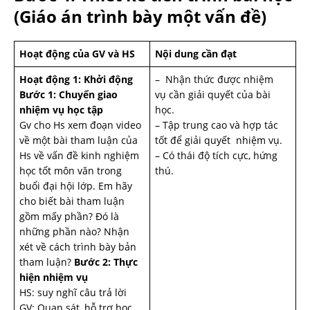
(Giáo án trình bày một vấn đề)
Hoạt động của GV và HS
Nội dung cần đạt
Hoạt động 1: Khởi động
– Nhận thức được nhiệm
Bước 1: Chuyển giao
vụ cần giải quyết của bài
nhiệm vụ học tập
học.
Gv cho Hs xem đoạn video
– Tập trung cao và hợp tác
về một bài tham luận của
tốt để giải quyết nhiệm vụ.
Hs về vấn đề kinh nghiệm
– Có thái độ tích cực, hứng
học tốt môn văn trong
thú.
buổi đại hội lớp. Em hãy
cho biết bài tham luận
gồm mấy phần? Đó là
những phần nào? Nhận
xét về cách trình bày bản
tham luận?
Bước 2: Thực
hiện nhiệm vụ
HS: suy nghĩ câu trả lời
GV: Quan sát, hỗ trợ học