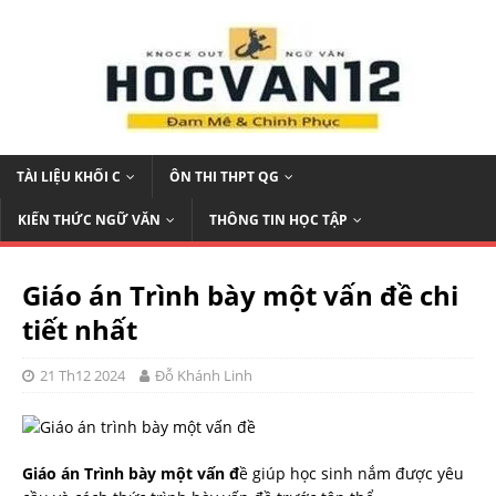
TÀI LIỆU KHỐI C
ÔN THI THPT QG
KIẾN THỨC NGỮ VĂN
THÔNG TIN HỌC TẬP
Giáo án Trình bày một vấn đề chi
tiết nhất
21 Th12 2024
Đỗ Khánh Linh
Giáo án Trình bày một vấn đ
ề giúp học sinh nắm được yêu