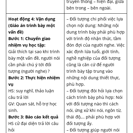
truyền thống – hiện đại, giữa
bên trong – bên ngoài.
Hoạt động 4: Vận dụng
– Đối tượng chi phối việc lựa
(Giáo án trình bày một
chọn nội dung: Những nội
vấn đề)
dung trình bày phải phù hợp
Bước 1: Chuyển giao
với trình độ nhận thức, tầm
nhiệm vụ học tập:
đón đợi của người nghe. Việc
Giải thích tại sao khi trình
xác định lứa tuổi, giới tính,
bày một vấn đề, người nói
nghề nghiệp của đối tượng
cần phải chú ý tới đối
cũng là căn cứ để người
tượng (người nghe) ?
trình bày tập trung vào
Bước 2: Thực hiện nhiệm
những nội dung thiết thực,
vụ
phù hợp.
HS: suy nghĩ, thảo luận
– Đối tượng đòi hỏi lựa chọn
câu trả lời
cách trình bày phù hợp: Nói
GV: Quan sát, hỗ trợ học
với đối tượng nào thì cách
sinh.
nói, ứng xử khi nói, ngôn từ,
Bước 3: Báo cáo kết quả
thái độ,… phải phù hợp với
HS cử đại diện trả lời câu
đối tượng ấy.
hỏi
– Đối tượng giúp người nói