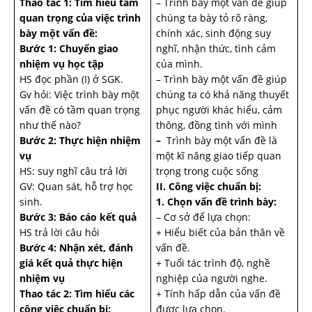
Thao tác 1: Tìm hiểu tầm
– Trình bày một vấn đề giúp
quan trọng của việc trình
chúng ta bày tỏ rõ ràng,
bày một vấn đề:
chính xác, sinh động suy
Bước 1: Chuyển giao
nghĩ, nhận thức, tình cảm
nhiệm vụ học tập
của mình.
HS đọc phần (I) ở SGK.
– Trình bày một vấn đề giúp
Gv hỏi: Việc trình bày một
chúng ta có khả năng thuyết
vấn đề có tầm quan trọng
phục người khác hiểu, cảm
như thế nào?
thông, đồng tình với mình
Bước 2: Thực hiện nhiệm
–
Trình bày một vấn đề là
vụ
một kĩ năng giao tiếp quan
HS: suy nghĩ câu trả lời
trọng trong cuộc sống
GV: Quan sát, hỗ trợ học
II. Công việc chuẩn bị:
sinh.
1. Chọn vấn đề trình bày:
Bước 3: Báo cáo kết quả
– Cơ sở để lựa chọn:
HS trả lời câu hỏi
+ Hiểu biết của bản thân về
Bước 4: Nhận xét, đánh
vấn đề.
giá kết quả thực hiện
+ Tuổi tác trình độ, nghề
nhiệm vụ
nghiệp của người nghe.
Thao tác 2: Tìm hiểu các
+ Tính hấp dẫn của vấn đề
công việc chuẩn bị:
được lựa chọn.