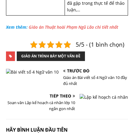
đã gặp trong thực tế để thảo
luận,…
Xem thêm:
Giáo án Thuật hoài Phạm Ngũ Lão chi tiết nhất
5/5 - (1 bình chọn)
GIÁO ÁN TRÌNH BÀY MỘT VẤN ĐỀ
TRƯỚC ĐÓ
Giáo án Bài viết số 4 Ngữ văn 10 đầy
đủ nhất
TIẾP THEO
Soạn văn Lập kế hoạch cá nhân lớp 10
ngắn gọn nhất
HÃY BÌNH LUẬN ĐẦU TIÊN