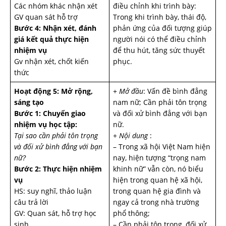
Các nhóm khác nhận xét
điều chỉnh khi trình bày:
GV quan sát hỗ trợ
Trong khi trình bày, thái độ,
Bước 4: Nhận xét, đánh
phản ứng của đối tượng giúp
giá kết quả thực hiện
người nói có thể điều chỉnh
nhiệm vụ
để thu hút, tăng sức thuyết
Gv nhận xét, chốt kiến
phục.
thức
Hoạt động 5: Mở rộng,
+
Mở đầu
: Vấn đề bình đẳng
sáng tạo
nam nữ; Cần phải tôn trọng
Bước 1: Chuyển giao
và đối xử bình đẳng với bạn
nhiệm vụ học tập:
nữ.
Tại sao cần phải tôn trọng
+
Nội dung
:
và đối xử bình đẳng với bạn
– Trong xã hội Việt Nam hiện
nữ?
nay, hiện tượng “trọng nam
Bước 2: Thực hiện nhiệm
khinh nữ” vẫn còn, nó biểu
vụ
hiện trong quan hệ xã hội,
HS: suy nghĩ, thảo luận
trong quan hệ gia đình và
câu trả lời
ngay cả trong nhà trường
GV: Quan sát, hỗ trợ học
phổ thông;
sinh.
– Cần phải tôn trọng, đối xử