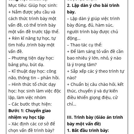
Mục tiêu: Giúp học sinh:
2. Lập dàn ý cho bài trình
+ Nắm được yêu cầu và
bày.
cách thức trình bày một
– Lập dàn ý giúp việc trình
vấn đề, có thể trình bày
bày đúng, đủ, hàm súc,
một vấn đề trước tập thể.
người trình bày được chủ
+ Rèn kĩ năng tự học, tự
động…
tìm hiểu ,trình bày một
– Thao tác cụ thể:
vấn đề.
+ Để làm sáng tỏ vấn đề cần
– Phương tiện dạy học:
bao nhiêu ý lớn, nhỏ, ý nào
bảng phụ, bút dạ.
là ý trọng tâm?
– Kĩ thuật dạy học: công
+ Sắp xếp các ý theo trình tự
não, thông tin – phản hồi.
nào?
– Hình thức tổ chức dạy
+ Chuẩn bị câu chào hỏi, kết
học: học sinh làm việc độc
thúc, chuyển ý và dự kiến
lập, làm việc nhóm
điều khiển giọng điệu, cử
– Các bước thực hiện:
chỉ…
Bước 1: Chuyển giao
nhiệm vụ học tập
III. Trình bày
(Giáo án trình
– Xác định các cơ sở để
bày một vấn đề)
chọn vấn đề trình bày?
1. Bắt đầu trình bày: