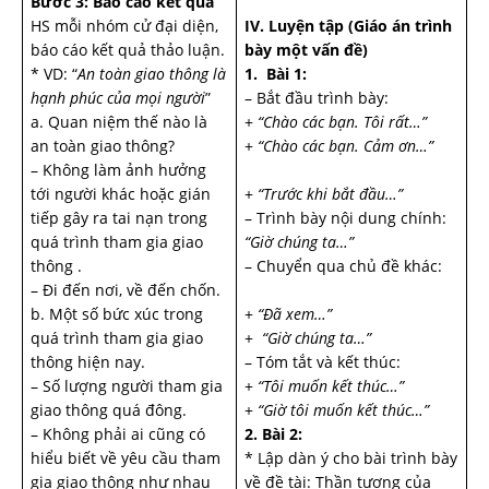
Bước 3: Báo cáo kết quả
HS mỗi nhóm cử đại diện,
IV. Luyện tập
(Giáo án trình
báo cáo kết quả thảo luận.
bày một vấn đề)
* VD: “
An toàn giao thông là
1. Bài 1:
hạnh phúc của mọi người
”
– Bắt đầu trình bày:
a. Quan niệm thế nào là
+
“Chào các bạn. Tôi rất…”
an toàn giao thông?
+
“Chào các bạn. Cảm ơn…”
– Không làm ảnh hưởng
tới người khác hoặc gián
+
“Trước khi bắt đầu…”
tiếp gây ra tai nạn trong
– Trình bày nội dung chính:
quá trình tham gia giao
“Giờ chúng ta…”
thông .
– Chuyển qua chủ đề khác:
– Đi đến nơi, về đến chốn.
b. Một số bức xúc trong
+
“Đã xem…”
quá trình tham gia giao
+
“Giờ chúng ta…”
thông hiện nay.
– Tóm tắt và kết thúc:
– Số lượng người tham gia
+
“Tôi muốn kết thúc…”
giao thông quá đông.
+
“Giờ tôi muốn kết thúc…”
– Không phải ai cũng có
2. Bài 2:
hiểu biết về yêu cầu tham
* Lập dàn ý cho bài trình bày
gia giao thông như nhau
về đề tài: Thần tượng của