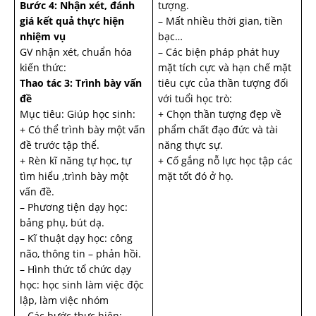
Bước 4: Nhận xét, đánh
tượng.
giá kết quả thực hiện
– Mất nhiều thời gian, tiền
nhiệm vụ
bạc…
GV nhận xét, chuẩn hóa
– Các biện pháp phát huy
kiến thức:
mặt tích cực và hạn chế mặt
Thao tác 3: Trình bày vấn
tiêu cực của thần tượng đối
đề
với tuổi học trò:
Mục tiêu: Giúp học sinh:
+ Chọn thần tượng đẹp về
+ Có thể trình bày một vấn
phẩm chất đạo đức và tài
đề trước tập thể.
năng thực sự.
+ Rèn kĩ năng tự học, tự
+ Cố gắng nỗ lực học tập các
tìm hiểu ,trình bày một
mặt tốt đó ở họ.
vấn đề.
– Phương tiện dạy học:
bảng phụ, bút dạ.
– Kĩ thuật dạy học: công
não, thông tin – phản hồi.
– Hình thức tổ chức dạy
học: học sinh làm việc độc
lập, làm việc nhóm
– Các bước thực hiện: