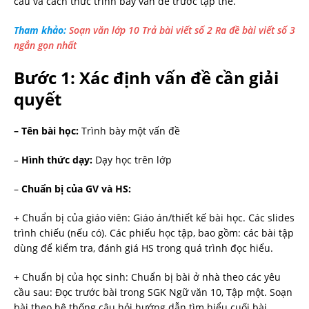
cầu và cách thức trình bày vấn đề trước tập thể.
Tham khảo:
Soạn văn lớp 10 Trả bài viết số 2 Ra đề bài viết số 3
ngắn gọn nhất
Bước 1: Xác định vấn đề cần giải
quyết
– Tên bài học:
Trình bày một vấn đề
–
Hình thức dạy:
Dạy học trên lớp
–
Chuẩn bị của GV và HS:
+ Chuẩn bị của giáo viên: Giáo án/thiết kế bài học. Các slides
trình chiếu (nếu có). Các phiếu học tập, bao gồm: các bài tập
dùng để kiểm tra, đánh giá HS trong quá trình đọc hiểu.
+ Chuẩn bị của học sinh: Chuẩn bị bài ở nhà theo các yêu
cầu sau: Đọc trước bài trong SGK Ngữ văn 10, Tập một. Soạn
bài theo hệ thống câu hỏi hướng dẫn tìm hiểu cuối bài.