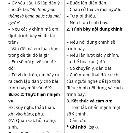
– GV yêu cầu HS lập dàn ý
– Bước lên diễn đàn.
cho đề tài: “
An toàn giao
– Chào cử toạ và mọi người.
thông là hạnh phúc của mọi
– Tự giới thiệu.
người
”
– Nêu lí do trình bày.
– Nêu các ý chính mà em
2. Trình bày nội dung chính:
định trình bày về đề tài
trên?
– Nêu nội dung chính sẽ
– Vấn đề mà em lựa chọn
trình bày.
trong đề tài đó là gì?
– Nêu lần lượt các ý chính,
– Em sẽ nói gì về vấn đề
cụ thể hóa các ý đó.
đó?
– Có chuyển ý, dẫn dắt.
– Từ ví dụ trên, em hãy rút
– Chú ý xem thái độ, cử chỉ
ra cách lập dàn ý cho bài
của người nghe để kịp thời
trình bày một vấn đề?
điều chỉnh nội dung và cách
Bước 2: Thực hiện nhiệm
trình bày.
vụ
3. Kết thúc và cảm ơn:
HS: suy nghĩ, thảo luận,
– Tóm tắt, nhấn mạnh một
ghi vào bảng phụ.
số ý chính.
GV: Quan sát, hỗ trợ học
– Cảm ơn.
sinh.
* Ghi nhớ
: (sgk).