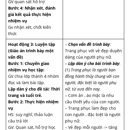
GV quan sát hỗ trợ
Bước 4: Nhận xét, đánh
giá kết quả thực hiện
nhiệm vụ
Gv nhận xét, chốt kiến
thức
Hoạt động 3: Luyện tập
–
Chọn vấn đề trình bày
:
(Giáo án trình bày một
Trang phục với vẻ đẹp duyên
vấn đề)
dáng của người phụ nữ.
Bước 1: Chuyển giao
–
Lập dàn ý cho bài trình bày
:
nhiệm vụ học tập:
(1)
Trang phục là người bạn
GV chia lớp thành 4 nhóm
đồng hành thủy chung với con
đọc và làm bài tập.
người, đặc biệt là người phụ
Lập dàn ý cho đề tài: Thời
nữ, từ xưa đến nay
.
trang và tuổi trẻ.
– Cơm ăn , áo mặc là nhu
Bước 2: Thực hiện nhiệm
cầu thiết yếu của con người.
vụ
– Trang phục làm đẹp cho
HS: suy nghĩ, thảo luận
con người , đặc biệt là người
câu trả lời
phụ nữ.
GV: Quan sát, hỗ trợ học
– Vẻ đẹp mỗi người -> tăng