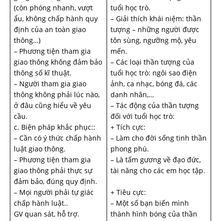
(còn phóng nhanh, vượt
tuổi học trò.
ẩu, không chấp hành quy
– Giải thích khái niệm: thần
định của an toàn giao
tượng – những người được
thông…)
tôn sùng, ngưỡng mộ, yêu
– Phương tiện tham gia
mến.
giao thông không đảm bảo
– Các loại thần tượng của
thông số kĩ thuật.
tuổi học trò: ngôi sao điện
– Người tham gia giao
ảnh, ca nhạc, bóng đá, các
thông không phải lúc nào,
danh nhân,…
ở đâu cũng hiểu về yêu
– Tác động của thần tượng
cầu.
đối với tuổi học trò:
c. Biện pháp khắc phục::
+ Tích cực:
– Cần có ý thức chấp hành
– Làm cho đời sống tinh thần
luật giao thông.
phong phú.
– Phương tiện tham gia
– Là tấm gương về đạo đức,
giao thông phải thực sự
tài năng cho các em học tập.
đảm bảo, đúng quy định.
– Mọi người phải tự giác
+ Tiêu cực:
chấp hành luật..
– Một số bạn biến mình
GV quan sát, hỗ trợ.
thành hình bóng của thần