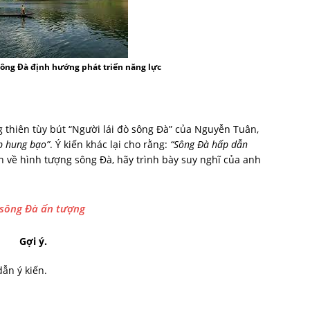
Sông Đà định hướng phát triển năng lực
 thiên tùy bút “Người lái đò sông Đà” của Nguyễn Tuân,
p hung bạo”
. Ý kiến khác lại cho rằng:
“Sông Đà hấp dẫn
 về hình tượng sông Đà, hãy trình bày suy nghĩ của anh
ò sông Đà ấn tượng
Gợi
ý.
dẫn ý kiến.