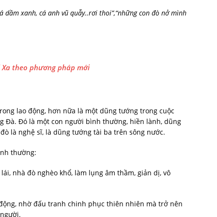
á
dầ
m
xanh,
cá
anh
vũ
qu
ẫ
y..rơi
thoi”,
“những
con đò nở mình
 Xa theo phương pháp mới
trong lao động, hơn nữa là một dũng tướng trong cuộc
g Đà. Đó là một con người bình thường, hiền lành, dũng
đò là nghệ sĩ, là dũng tướng tài ba trên sông nước.
bình thường:
 lái, nhà đò nghèo khổ, làm lụng âm thầm, giản dị, vô
động, nhờ đấu tranh chinh phục thiên nhiên mà trở nên
 người.