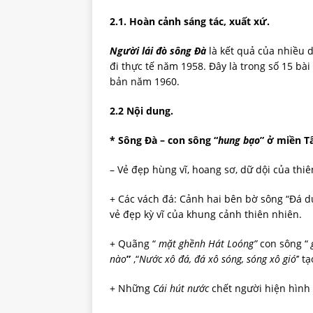
2.1.
Hoàn cảnh sáng tác, xuất xứ.
Người
lái
đò
sông
Đà
là kết quả của nhiều 
đi thực tế năm 1958. Đây là trong số 15 bà
bản năm 1960.
2.2
Nội dung.
*
Sông Đà – con sông “
hung
bạo
” ở miền T
– Vẻ đẹp hùng vĩ, hoang sơ, dữ dội của thi
+ Các vách đá: Cảnh hai bên bờ sông “Đá 
vẻ đẹp kỳ vĩ của khung cảnh thiên nhiên.
+ Quãng “
m
ặ
t
gh
ề
nh
Hát
Loóng”
con sông “
nào
”
,“
Nước
xô
đá,
đá
xô
sóng,
sóng
xô
gió
’’ 
+ Những
Cái
hút
nước
chết người hiện hình