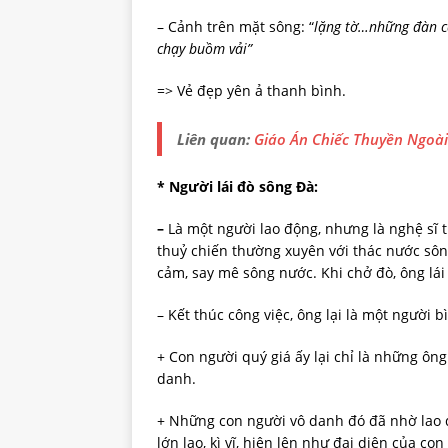
– Cảnh trên mặt sông: “
l
ặ
ng
t
ờ
…nh
ữ
ng
đàn
c
chạy buồm vải”
=> Vẻ đẹp yên ả thanh bình.
Liên quan:
Giáo Án Chiếc
Thuyền Ngoài
* Người lái đò sông Đà:
–
Là một người lao động, nhưng là nghệ sĩ 
thuỷ chiến thường xuyên với thác nước sôn
cảm, say mê sông nước. Khi chở đò, ông lái 
– Kết thúc công việc, ông lại là một người 
+ Con người quý giá ấy lại chỉ là những ông
danh.
+ Những con người vô danh đó đã nhờ lao 
lớn lao, kì vĩ, hiện lên như đại diện của con