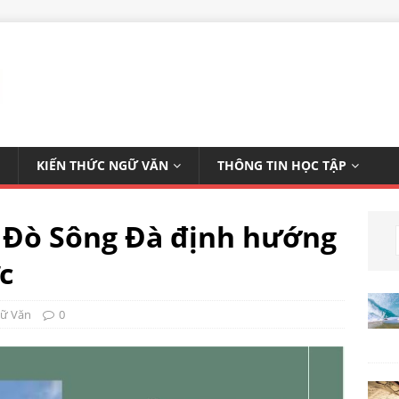
KIẾN THỨC NGỮ VĂN
THÔNG TIN HỌC TẬP
i Đò Sông Đà định hướng
c
gữ Văn
0