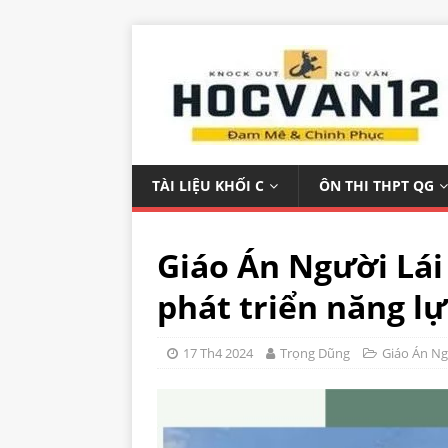
TÀI LIỆU KHỐI C
ÔN THI THPT QG
Giáo Án Người Lá
phát triển năng lự
17 Th4 2024
Trọng Dũng
Giáo Án N