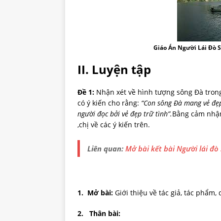
Giáo Án Người Lái Đò 
II.
Luyện tập
Đề 1:
Nhận xét về hình tượng sông Đà trong
có ý kiến cho rằng:
“Con sông Đà mang vẻ đẹ
người đọc bởi vẻ đẹp trữ tình”.
Bằng cảm nhận
,chị về các ý kiến trên.
Liên quan:
Mở bài kết bài Người lái đ
1.
Mở
bài:
Giới thiệu về tác giả, tác phẩm, 
2.
Thân bài: