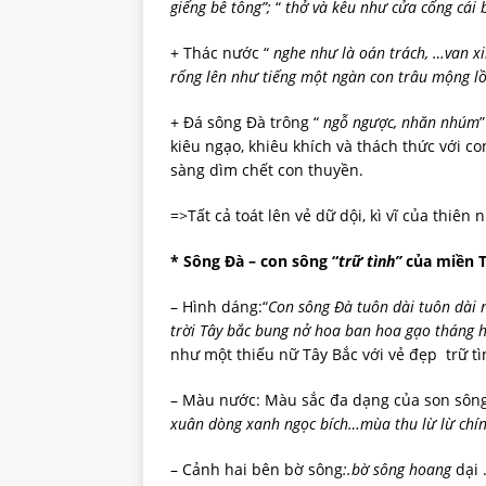
giế
ng
bê
tông”;
“
th
ở
và
kêu
như
c
ử
a
c
ố
ng
cái
+ Thác nước “
nghe
như
là
oán
trách,
…van
x
rống
lên
như
tiếng
một
ngàn
con
trâu
mộng
l
+ Đá sông Đà trông “
ngỗ
ngược,
nhăn
nhúm
kiêu ngạo, khiêu khích và thách thức với c
sàng dìm chết con thuyền.
=>Tất cả toát lên vẻ dữ dội, kì vĩ của thiên 
*
Sông Đà – con sông “
trữ
tình”
của miền T
– Hình dáng:“
Con
sông
Đà
tuôn
dài
tuôn
dài
trời Tây bắc bung nở hoa ban hoa gạo tháng 
như một thiếu nữ Tây Bắc với vẻ đẹp trữ tì
– Màu nước: Màu sắc đa dạng của son sông
xuân dòng xanh ngọc bích…mùa thu lừ lừ chí
– Cảnh hai bên bờ sông
:.bờ
sông hoang
dại