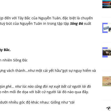
dịp đến với Tây Bắc của Nguyễn Tuân, đặc biệt là chuyến
i tuỳ bút của Nguyễn Tuân in trong tập tập
Sông Đà
xuất
ây Bắc.
ên nhiên Sông Đà:
dựng vách thành…như một cái yết hầu”gợi sự nguy hiểm và
gùn
ghè…
như
lúc
nào
cũng
đòi
n
ợ
xuýt
bất cứ người lái đò
tạo nên mối đe dọa với bất cứ người lái đò nào qua đây.
 dưới nhiều góc độ khác nhau: Giống như “
cái