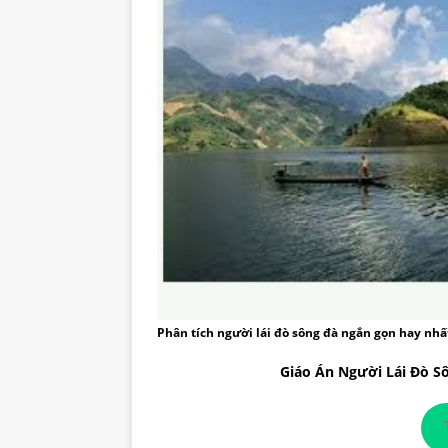
Phân tích người lái đò sông đà ngắn gọn hay nhấ
Giáo Án Người Lái Đò S