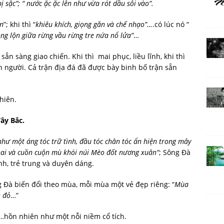
b
ị
s
ặ
c”;
“
nư
ớc
ặc
ặ
c
lên
nh
ư
v
ừ
a
rót
d
ầ
u
sôi
vào”.
in
”; khi thì “
khiêu
khích,
giọng
gằn
và
chế
nhạo”…
.có lúc nó “
ồng
lộn
giữa
rừng
vầu
rừng
tre
nứa nổ lửa”
…
” sẵn sàng giao chiến. Khi thì mai phục, liều lĩnh, khi thì
on người. Cả trận địa đá đã được bày binh bố trận sẵn
nhiên.
ây Bắc.
như
một
áng
tóc
trữ
tình,
đầu
tóc
chân
tóc
ẩn
hiện trong mây
hai và cuồn cuộn mù khói núi Mèo đốt nương xuân”
; Sông Đà
nh, trẻ trung và duyên dáng.
 Đà biến đổi theo mùa, mỗi mùa một vẻ đẹp riêng: “
Mùa
n đỏ
…”
 …hồn nhiên như một nỗi niềm cổ tích.