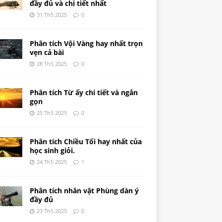
đầy đủ và chi tiết nhất
31 Th5 2025
0
Phân tích Vội Vàng hay nhất trọn
vẹn cả bài
28 Th5 2025
0
Phân tích Từ ấy chi tiết và ngắn
gọn
25 Th5 2025
0
Phân tích Chiều Tối hay nhất của
học sinh giỏi.
24 Th5 2025
1
Phân tích nhân vật Phùng dàn ý
đầy đủ
23 Th5 2025
0