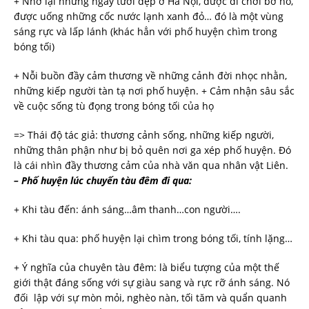
+ Nhớ lại những ngày tươi đẹp ở Hà Nội, được đi chơi bờ hồ,
được uống những cốc nước lạnh xanh đỏ… đó là một vùng
sáng rực và lấp lánh (khác hẳn với phố huyện chìm trong
bóng tối)
+ Nỗi buồn đầy cảm thương về những cảnh đời nhọc nhằn,
những kiếp người tàn tạ nơi phố huyện. + Cảm nhận sâu sắc
về cuộc sống tù đọng trong bóng tối của họ
=> Thái độ tác giả: thương cảnh sống, những kiếp người,
những thân phận như bị bỏ quên nơi ga xép phố huyện. Đó
là cái nhìn đầy thương cảm của nhà văn qua nhân vật Liên.
– Phố huyện lúc chuyến tàu đêm đi qua:
+ Khi tàu đến: ánh sáng…âm thanh…con người….
+ Khi tàu qua: phố huyện lại chìm trong bóng tối, tính lặng…
+ Ý nghĩa của chuyên tàu đêm: là biểu tượng của một thế
giới thật đáng sống với sự giàu sang và rực rỡ ánh sáng. Nó
đối lập với sự mòn mỏi, nghèo nàn, tối tăm và quẩn quanh