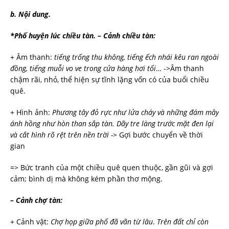
b.
Nội dung.
*Phố
huyện lúc chiều tàn. – Cảnh chiều tàn:
+ Âm thanh:
tiếng
trống
thu
không,
tiếng
ếch
nhái
kêu
ran
ngoài
đồng,
tiếng
muỗi
vo
ve
trong
cửa hàng hơi tối
… ->Âm thanh
chậm rãi, nhỏ, thể hiện sự tĩnh lặng vốn có của buổi chiều
quê.
+ Hình ảnh:
Phương
tây
đỏ
rực
như
lửa
cháy
và
những
đám
mây
ánh
hồng
như
hòn
than
sắp tàn. Dãy tre làng trước mặt đen lại
và cắt hình rõ rệt trên nền trời ->
Gợi bước chuyển về thời
gian
=> Bức tranh của một chiều quê quen thuộc, gần gũi và gợi
cảm; bình dị mà không kém phần thơ mộng.
–
Cảnh chợ tàn:
+ Cảnh vật:
Chợ họp giữa phố đã vãn từ lâu
.
Trên đất chỉ còn