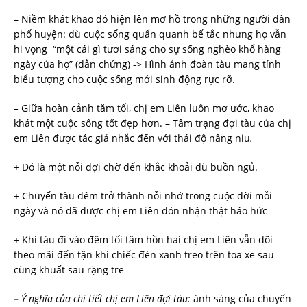
– Niềm khát khao đó hiện lên mơ hồ trong những người dân
phố huyện: dù cuộc sống quẩn quanh bế tắc nhưng họ vẫn
hi vọng “một cái gì tươi sáng cho sự sống nghèo khổ hàng
ngày của họ” (dẫn chứng) -> Hình ảnh đoàn tàu mang tính
biểu tượng cho cuộc sống mới sinh động rực rỡ.
–
Giữa hoàn cảnh tăm tối, chị em Liên luôn mơ ước, khao
khát một cuộc sống tốt đẹp hơn. – Tâm trạng đợi tàu của chị
em Liên được tác giả nhắc đến với thái độ nâng niu
.
+ Đó là một nỗi đợi chờ đến khắc khoải dù buồn ngủ.
+ Chuyến tàu đêm trở thành nỗi nhớ trong cuộc đời mỗi
ngày và nó đã được chị em Liên đón nhận thật háo hức
+ Khi tàu đi vào đêm tối tâm hồn hai chị em Liên vẫn dõi
theo mãi đến tận khi chiếc đèn xanh treo trên toa xe sau
cùng khuất sau rặng tre
–
Ý nghĩa của chi tiết chị em Liên đợi tàu:
ánh sáng của chuyến