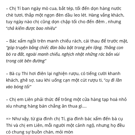
– Chị Tí ban ngày mò cua, bắt tép, tối đến dọn hàng nước
chè tươi, thắp một ngọn đèn dầu leo lét. Hàng vắng khách,
tuy ngày nào chị cũng dọn chập tối cho đến đêm , nhưng
“
chả kiếm được bao nhiêu
“
– Bác xẩm ngồi trên manh chiếu rách, cái thau để trước mặt
,
“góp
truyện
bằng
chiếc
đàn
bầu bật trong yên lặng. Thằng con
bò ra đất, ngoài manh chiếu, nghịch nhặt những rác bẩn vùi
trong cát bên đường”
– Bà cụ Thi hơi điên lại nghiện rượu, có tiếng cười khanh
khách, ghê sợ, sau khi uống cạn một cút rượu ti, “
cụ đi lần
vào bóng tối”
– Chị em Liên phải thức để trông một cửa hàng tạp hoá nhỏ
xíu nhưng hàng bán chẳng ăn thua gì….
=> Như vậy, từ gia đình chị Tí, gia đình bác xẩm đến bà cụ
Thi và chị em Liên, mỗi người một cảnh ngộ, nhưng họ đều
có chung sự buồn chán, mỏi mòn