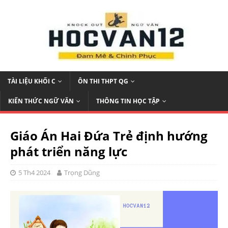
TÀI LIỆU KHỐI C
ÔN THI THPT QG
KIẾN THỨC NGỮ VĂN
THÔNG TIN HỌC TẬP
Giáo Án Hai Đứa Trẻ định hướng
phát triển năng lực
5 Th4 2024
Trọng Dũng