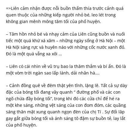
=>Liên cảm nhận được nỗi buồn thấm thía trước cảnh quá
quen thuộc của những kiếp người nhỏ bé, leo lét trong
không gian mênh mông tăm tối của phố huyện.
– Tâm hồn nhỏ bé và nhạy cảm của Liên cũng buồn và nuối
tiếc một quá khứ xá xăm – những ngày sống ở Hà Nội – một
Hà Nội sáng rực và huyên náo với những cốc nước xanh đỏ.
Đó là một quá vẵng xa xôi …
– Liên có cái nhìn về vũ trụ bao la thăm thẳm và bí ẩn. Đó là
một vòm trời ngàn sao lấp lánh, dải nhân hà….
– Cảnh đồng quê về đêm thật yên tĩnh, lặng lẽ. Tất cả sự dày
đặc của bóng tối đang vây quanh “ đường phố và các con
ngõ chứa đầy bóng tối”, trong khi đó các cửa chỉ để hé ra
một khe sáng, những vệt sáng của con đom đóm, các quầng
sáng thân mật xung quanh ngọn đèn của chị Tí . Sự đối lâp
gay gắt giữa bóng tối và ánh sáng tô đậm sự buồn tẻ, lay lắt
của phố huyện.