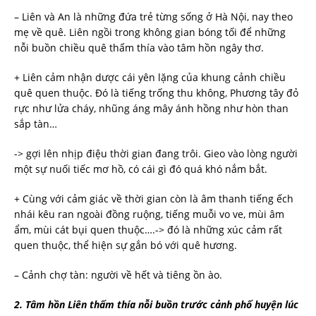
– Liên và An là những đứa trẻ từng sống ở Hà Nội, nay theo
mẹ về quê. Liên ngồi trong không gian bóng tối để những
nỗi buồn chiều quê thấm thía vào tâm hồn ngây thơ.
+ Liên cảm nhận dược cái yên lặng của khung cảnh chiều
quê quen thuộc. Đó là tiếng trống thu không, Phương tây đỏ
rực như lửa cháy, nhũng áng mây ánh hồng như hòn than
sắp tàn…
-> gợi lên nhịp điệu thời gian đang trôi. Gieo vào lòng người
một sự nuối tiếc mơ hồ, có cái gì đó quá khó nắm bắt.
+ Cùng với cảm giác về thời gian còn là âm thanh tiếng ếch
nhái kêu ran ngoài đồng ruộng, tiếng muỗi vo ve, mùi âm
ẩm, mùi cát bụi quen thuộc….-> đó là những xúc cảm rất
quen thuộc, thể hiện sự gắn bó với quê hương.
– Cảnh chợ tàn: người về hết và tiêng ồn ào.
2.
Tâm hồn Liên thấm thía nỗi buồn trước cảnh phố huyện lúc