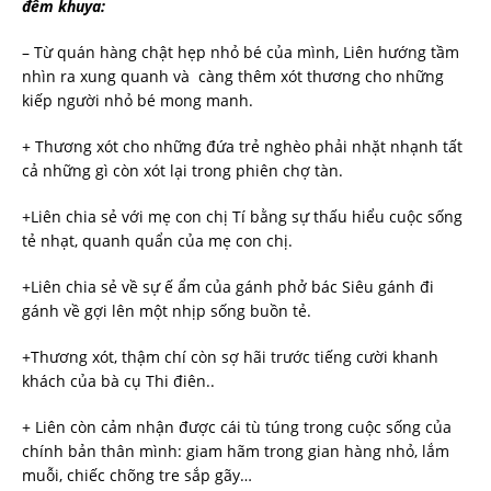
đêm khuya:
– Từ quán hàng chật hẹp nhỏ bé của mình, Liên hướng tầm
nhìn ra xung quanh và càng thêm xót thương cho những
kiếp người nhỏ bé mong manh.
+ Thương xót cho những đứa trẻ nghèo phải nhặt nhạnh tất
cả những gì còn xót lại trong phiên chợ tàn.
+Liên chia sẻ với mẹ con chị Tí bằng sự thấu hiểu cuộc sống
tẻ nhạt, quanh quẩn của mẹ con chị.
+Liên chia sẻ về sự ế ẩm của gánh phở bác Siêu gánh đi
gánh về gợi lên một nhịp sống buồn tẻ.
+Thương xót, thậm chí còn sợ hãi trước tiếng cười khanh
khách của bà cụ Thi điên..
+ Liên còn cảm nhận được cái tù túng trong cuộc sống của
chính bản thân mình: giam hãm trong gian hàng nhỏ, lắm
muỗi, chiếc chõng tre sắp gãy…