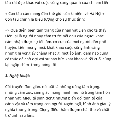
tàu rất đẹp khác với cuộc sống xung quanh của chị em Liên
+ Con tàu còn mang đến thế giới của kỉ niệm về Hà Nội +
Con tàu chính là biểu tượng cho sự thức tỉnh:
=> Qua diễn biến tâm trạng của nhân vật Liên cho ta thấy
Liên lại là người nhạy cảm trước nỗi đau của người khác,
cảm nhận được sự tối tăm, cơ cực của mọi người dân phố
huyện. Liên mong mỏi, khát khao cuộc sống ánh sáng
nhưng hi vọng ấy chẳng khác gì một ảo ảnh, đêm nào cũng
cố thức để chờ đợi với sự háo hức khát khao và rồi cuối cùng
lại ngập chìm trong bóng tối
3.
Nghệ thuật:
Cốt truyện đơn giản, nổi bật là nhũng dòng tâm trạng,
nhũng cảm xúc, cảm giác mong manh mơ hồ trong tâm hồn
nhân vật. Miêu tả sinh động những biến đổi tinh tế của
cảnh vật và tâm trạng con người. Ngôn ngữ, hình ảnh giàu ý
nghĩa tượng trưng. Giọng điệu thấm đượm chất thơ và chất
trữ tình sâu lắng.