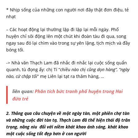
* Nhịp sống của những con người nơi đây thật đơn điệu, tẻ
nhạt
– Các hoạt động lại thường lặp đi lặp lại mỗi ngày. Phố
huyện chỉ sôi động lên một chút khi đoàn tàu đi qua, song
ngay sau đó lại chìm vào trong sự yên lặng, tịch mịch và đầy
bóng tối.
-> Nhà văn Thạch Lam đã nhắc đi nhắc lại cuộc sống quẩn
quanh, tù đọng ấy: chị Tí “
chiều nào chị cũng dọn hàng”, “ngày
nào, cứ chập tối
” mẹ Liên lại tạt ra thăm hàng, …
liên quan:
Phân tích bức tranh phố huyện trong Hai
đứa trẻ
2. Thông qua câu chuyện về một ngày tàn, một phiên chợ tàn
và những cuộc đời tàn tạ, Thạch Lam đã thể hiện thái độ trân
trọng, nâng niu đối với niềm khát khao ánh sáng, khát khao
một cuộc sống tốt đẹp hơn ở con người