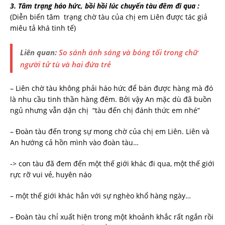
3. Tâm trạng háo hức, bồi hồi lúc chuyến tàu đêm đi qua :
(Diễn biến tâm trạng chờ tàu của chị em Liên được tác giả
miêu tả khá tinh tế)
Liên quan:
So sánh ánh sáng và bóng tối trong chữ
người tử tù và hai đứa trẻ
– Liên chờ tàu không phải háo hức để bán được hàng mà đó
là nhu cầu tinh thần hàng đêm. Bởi vậy An mặc dù đã buồn
ngủ nhưng vẫn dặn chị “tàu đến chị đánh thức em nhé”
– Đoàn tàu đến trong sự mong chờ của chị em Liên. Liên và
An hướng cả hồn mình vào đoàn tàu…
-> con tàu đã đem đến một thế giới khác đi qua, một thế giới
rực rỡ vui vẻ, huyên náo
– một thế giới khác hẳn với sự nghèo khổ hàng ngày…
– Đoàn tàu chỉ xuất hiện trong một khoảnh khắc rất ngắn rồi