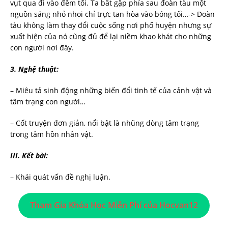
vụt qua đi vào đêm tối. Ta bắt gặp phía sau đoàn tàu một
nguồn sáng nhỏ nhoi chỉ trực tan hòa vào bóng tối…-> Đoàn
tàu không làm thay đổi cuộc sống nơi phố huyện nhưng sự
xuất hiện của nó cũng đủ để lại niềm khao khát cho những
con người nơi đây.
3.
Nghệ thuật:
– Miêu tả sinh động những biến đổi tinh tế của cảnh vật và
tâm trạng con người…
– Cốt truyện đơn giản, nổi bật là nhũng dòng tâm trạng
trong tâm hồn nhân vật.
III. Kết bài:
– Khái quát vấn đề nghị luận.
Tham Gia Khóa Học Miễn Phí của Hocvan12