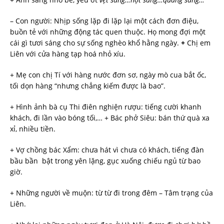
– Con người: Nhịp sống lặp đi lặp lại một cách đơn điệu,
buồn tẻ với những động tác quen thuộc. Họ mong đợi một
cái gì tươi sáng cho sự sống nghèo khổ hằng ngày.
+
Chị em
Liên với cửa hàng tạp hoá nhỏ xíu.
+ Mẹ con chị Tí với hàng nước đơn sơ, ngày mò cua bắt ốc,
tối dọn hàng “nhưng chẳng kiếm được là bao”.
+ Hình ảnh bà cụ Thi điên nghiện rượu: tiếng cười khanh
khách, đi lần vào bóng tối,… + Bác phở Siêu: bán thứ quà xa
xỉ, nhiều tiền.
+ Vợ chồng bác Xẩm: chưa hát vì chưa có khách, tiếng đàn
bầu bần bật trong yên lặng, gục xuống chiếu ngủ từ bao
giờ.
+ Những người về muộn: từ từ đi trong đêm – Tâm trạng của
Liên.