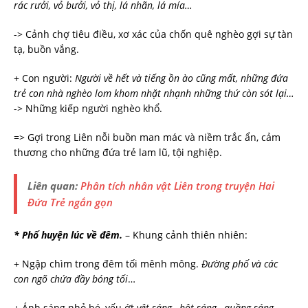
rác rưởi, vỏ bưởi, vỏ thị, lá nhãn, lá mía…
-> Cảnh chợ tiêu điều, xơ xác của chốn quê nghèo gợi sự tàn
tạ, buồn vắng.
+ Con người:
Người về hết và tiếng ồn ào cũng mất, những đứa
trẻ con nhà nghèo lom khom nhặt nhạnh những thứ còn sót lại…
-> Những kiếp người nghèo khổ.
=> Gợi trong Liên nỗi buồn man mác và niềm trắc ẩn, cảm
thương cho những đứa trẻ lam lũ, tội nghiệp.
Liên quan:
Phân tích nhân vật Liên trong truyện Hai
Đứa Trẻ ngắn gọn
*
Phố huyện lúc về đêm.
– Khung cảnh thiên nhiên:
+ Ngập chìm trong đêm tối mênh mông.
Đường phố và các
con ngõ chứa đầy bóng tối
…
+ Ánh sáng nhỏ bé, yếu ớt
vệt sáng…hột sáng…quầng sáng…