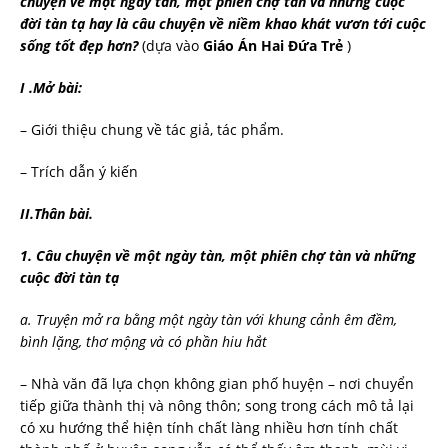
chuyện về một ngày tàn, một phiên chợ tàn và những cuộc
đời tàn tạ hay là câu chuyện về niềm khao khát vươn tới cuộc
sống tốt đẹp hơn?
(dựa vào
Giáo Án Hai Đứa Trẻ
)
I
.Mở bài:
– Giới thiệu chung về tác giả, tác phẩm.
– Trích dẫn ý kiến
II.Thân bài.
1.
Câu chuyện về một ngày tàn, một phiên chợ tàn và những
cuộc đời tàn tạ
a. Truyện mở ra bằng một ngày tàn với khung cảnh êm đềm,
bình lặng, thơ mộng và có phần hiu hắt
– Nhà văn đã lựa chọn không gian phố huyện – nơi chuyển
tiếp giữa thành thị và nông thôn; song trong cách mô tả lại
có xu hướng thể hiện tính chất làng nhiều hơn tính chất