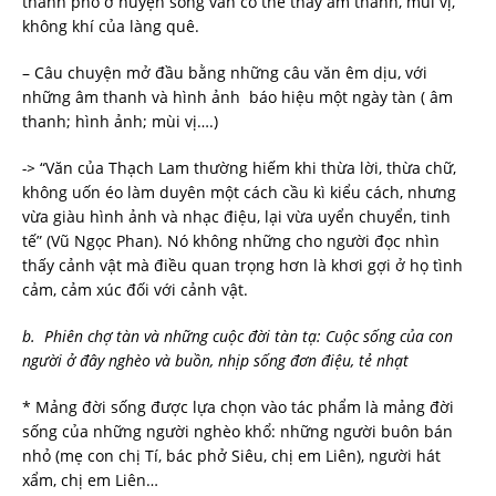
thành phố ở huyện song vẫn có thể thấy âm thanh, mùi vị,
không khí của làng quê.
– Câu chuyện mở đầu bằng những câu văn êm dịu, với
những âm thanh và hình ảnh báo hiệu một ngày tàn ( âm
thanh; hình ảnh; mùi vị….)
->
“Văn của Thạch Lam thường hiếm khi thừa lời, thừa chữ,
không uốn éo làm duyên một cách cầu kì kiểu cách, nhưng
vừa giàu hình ảnh và nhạc điệu, lại vừa uyển chuyển, tinh
tế” (Vũ Ngọc Phan). Nó không những cho người đọc nhìn
thấy cảnh vật mà điều quan trọng hơn là khơi gợi ở họ tình
cảm, cảm xúc đối với cảnh vật.
b. Phiên chợ tàn và những cuộc đời tàn tạ: Cuộc sống của con
người ở đây nghèo và buồn, nhịp sống đơn điệu, tẻ nhạt
* Mảng đời sống được lựa chọn vào tác phẩm là mảng đời
sống của những người nghèo khổ: những người buôn bán
nhỏ (mẹ con chị Tí, bác phở Siêu, chị em Liên), người hát
xẩm, chị em Liên…